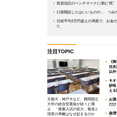
投資信託のベンチマークに潜む“罠”
口座開設したはいいものの… つみた
日経平均3万円超えの局面で、お金
た
注目TOPIC
《商
住友
以外
キオ
妙味
える
京都大・神戸大など、難関国立
お酒
大学の総合型選抜が続々と廃
だけ
止 「推薦入試の拡大」報道と
急増
現実の乖離はなぜ起きるのか