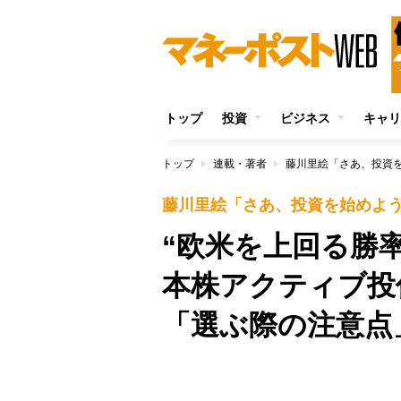
トップ
投資
ビジネス
キャリ
トップ
連載・著者
藤川里絵「さあ、投資
藤川里絵「さあ、投資を始めよ
“欧米を上回る勝
本株アクティブ投
「選ぶ際の注意点
/