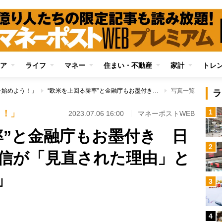
ア
ライフ
マネー
住まい・不動産
家計
トレ
を始めよう！」
“欧米を上回る勝率”と金融庁もお墨付き 日本株アクティブ投信が「見直された理由」と「選ぶ際の注意点」
写真一覧
ラ
1
う！」
2023.07.06 16:00
マネーポストWEB
率”と金融庁もお墨付き 日
2
信が「見直された理由」と
」
3
4
Loaded
: