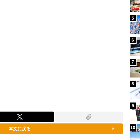
79.52%
5
6
7
8
9
10
本文に戻る