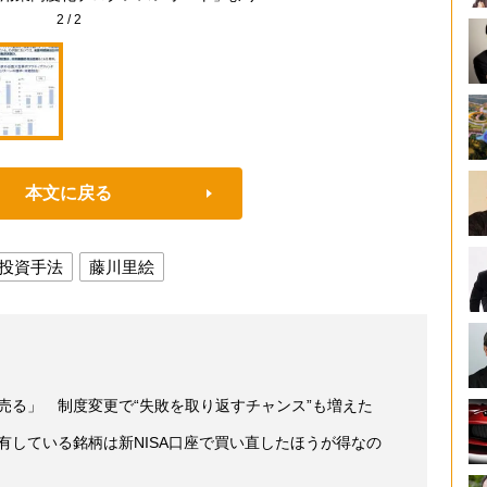
2
/
2
本文に戻る
投資手法
藤川里絵
ら売る」 制度変更で“失敗を取り返すチャンス”も増えた
保有している銘柄は新NISA口座で買い直したほうが得なの