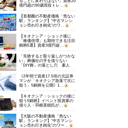
ることに変わりはない」資産20
億円超の90歳現役トレ…
【首都圏の不動産価格「危ない
駅」ランキング】“中古マンシ
ョン売れ行き鈍化”のワ…
【キオクシア・ショック後に
「株価倍増」も期待できる注目
銘柄5選】資産3億円超…
「失敗すると取り返しがつかな
い」葬儀社の手を借りない
「DIY葬」の落とし穴 素人
に…
《2年弱で資産17.5倍の元証券
マンが「キオクシア急落で次に
狙う」5銘柄を公開》1…
【キオクシア・ショックの後に
狙う5銘柄】イベント投資家の
億り人・羽根英樹氏が…
【大阪の不動産価格「危ない
駅」ランキング】“中古マンシ
ョン売れ行き鈍化”のワー…