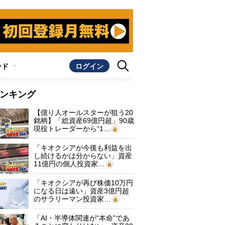
ンド
ログイン
ンキング
【億り人オールスターが狙う20
銘柄】「総資産69億円超」90歳
現役トレーダーから“1…
「キオクシアが今後も利益を出
し続けるかは分からない」資産
11億円の個人投資家…
「キオクシアが再び株価10万円
になる日は遠い」資産3億円超
のサラリーマン投資家…
「AI・半導体関連が“本命”であ