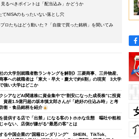
 見るべきポイントは「配当込み」かどうか
てNISAのもったいない落とし穴
のプロたちはどう動いた？「自腹で買った銘柄」を聞いてみ
社の大学別就職者数ランキングを解剖》三菱商事、三井物産、
商事への就職者は「東大・早大・慶大で約6割」の現実 3大学
で強い大学はどこか
クシアなどAI関連株に資金集中で“割安になった成長株”に投資
 資産1.5億円超の坂本慎太郎さんが「絶好の仕込み時」と考
防衛・食品銘柄を紹介
を提供する店で「出禁」になる客のトホホな生態 嘔吐や粗相
じゃない、店側が嫌がる“最悪の客”とは
する中国企業の“国籍ロンダリング” SHEIN、TikTok、