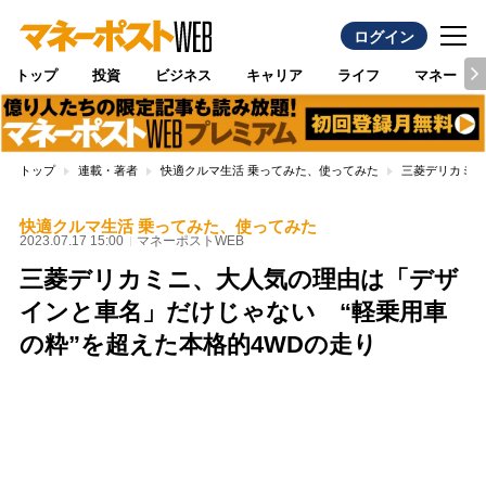
ログイン
トップ
投資
ビジネス
キャリア
ライフ
マネー
トップ
連載・著者
快適クルマ生活 乗ってみた、使ってみた
三菱デリカミニ
快適クルマ生活 乗ってみた、使ってみた
2023.07.17 15:00
マネーポストWEB
三菱デリカミニ、大人気の理由は「デザ
インと車名」だけじゃない “軽乗用車
の粋”を超えた本格的4WDの走り
Loaded
:
100.00%
/
Unmute