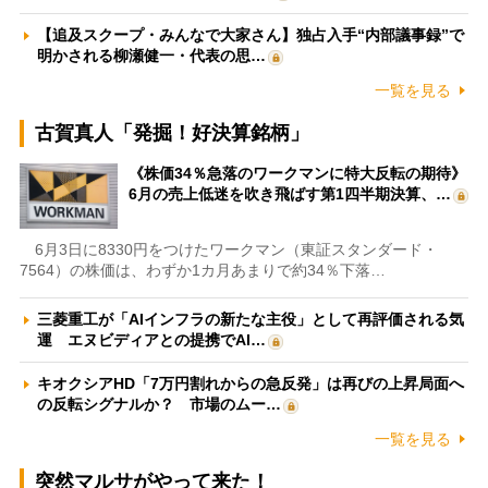
【追及スクープ・みんなで大家さん】独占入手“内部議事録”で
明かされる柳瀬健一・代表の思…
一覧を見る
古賀真人「発掘！好決算銘柄」
《株価34％急落のワークマンに特大反転の期待》
6月の売上低迷を吹き飛ばす第1四半期決算、…
6月3日に8330円をつけたワークマン（東証スタンダード・
7564）の株価は、わずか1カ月あまりで約34％下落…
三菱重工が「AIインフラの新たな主役」として再評価される気
運 エヌビディアとの提携でAI…
キオクシアHD「7万円割れからの急反発」は再びの上昇局面へ
の反転シグナルか？ 市場のムー…
一覧を見る
突然マルサがやって来た！