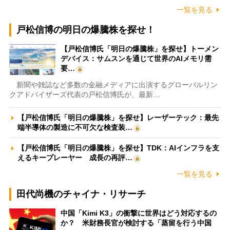
一覧を見る
戸松信博の明日の爆騰株を探せ！
【戸松信博氏「明日の爆騰株」を探せ】トーメン
デバイス：サムスンを通じて世界のAIメモリ需
要…
新聞や雑誌など多数の金融メディアに出演するグローバルリン
クアドバイザーズ代表の戸松信博氏が、最新…
【戸松信博氏「明日の爆騰株」を探せ】レーザーテック：最先
端半導体の製造に不可欠な検査装…
【戸松信博氏「明日の爆騰株」を探せ】TDK：AIインフラを支
えるキープレーヤー 成長の再評…
一覧を見る
田代尚機のチャイナ・リサーチ
中国「Kimi K3」の衝撃に世界はどう対応するの
か？ 米財務長官が検討する「蒸留を行う中国