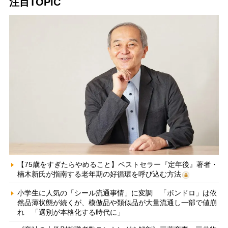
注目TOPIC
【75歳をすぎたらやめること】ベストセラー『定年後』著者・
楠木新氏が指南する老年期の好循環を呼び込む方法
小学生に人気の「シール流通事情」に変調 「ボンドロ」は依
然品薄状態が続くが、模倣品や類似品が大量流通し一部で値崩
れ 「選別が本格化する時代に」