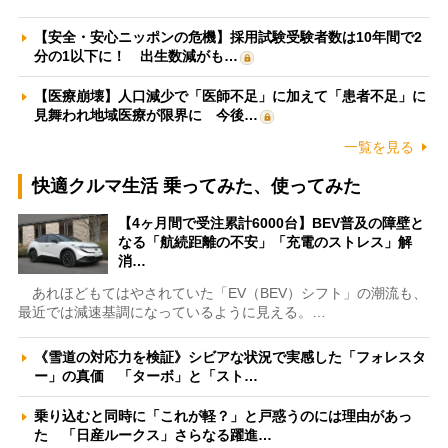
【安全・安心ニッポンの危機】採用試験受験者数は10年間で2
分の1以下に！ 出生数減がも…
【医療崩壊】人口減少で「医師不足」に加えて「患者不足」に
見舞われ地域医療が限界に 今後…
一覧を見る
快適クルマ生活 乗ってみた、使ってみた
【4ヶ月間で受注累計6000台】BEV普及の障壁と
なる「航続距離の不安」「充電のストレス」解
消…
あれほどもてはやされていた「EV（BEV）シフト」の潮流も、
最近では減速基調になっているように見える。…
《雪道の対応力を検証》シビアな状況で実感した「フォレスタ
ー」の真価 「ターボ」と「スト…
乗り込むと同時に「これが軽？」と戸惑うのには理由があっ
た 「日産ルークス」さらなる躍進…