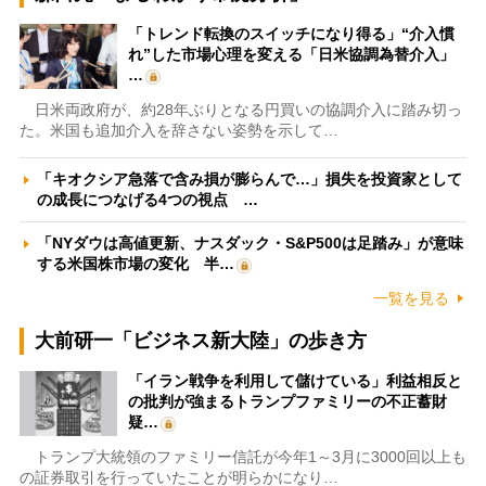
「トレンド転換のスイッチになり得る」“介入慣
れ”した市場心理を変える「日米協調為替介入」
…
日米両政府が、約28年ぶりとなる円買いの協調介入に踏み切っ
た。米国も追加介入を辞さない姿勢を示して…
「キオクシア急落で含み損が膨らんで…」損失を投資家として
の成長につなげる4つの視点 …
「NYダウは高値更新、ナスダック・S&P500は足踏み」が意味
する米国株市場の変化 半…
一覧を見る
大前研一「ビジネス新大陸」の歩き方
「イラン戦争を利用して儲けている」利益相反と
の批判が強まるトランプファミリーの不正蓄財
疑…
トランプ大統領のファミリー信託が今年1～3月に3000回以上も
の証券取引を行っていたことが明らかになり…