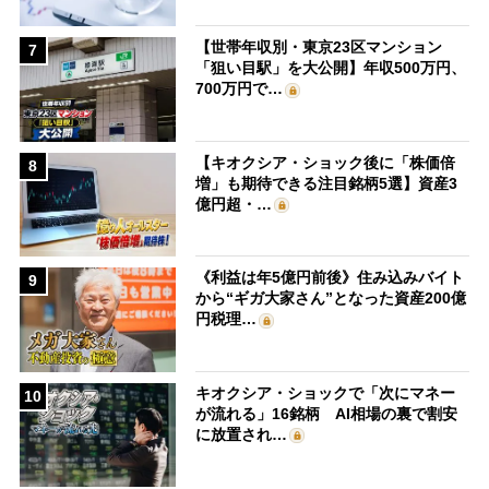
【世帯年収別・東京23区マンション
7
「狙い目駅」を大公開】年収500万円、
700万円で…
【キオクシア・ショック後に「株価倍
8
増」も期待できる注目銘柄5選】資産3
億円超・…
《利益は年5億円前後》住み込みバイト
9
から“ギガ大家さん”となった資産200億
円税理…
キオクシア・ショックで「次にマネー
10
が流れる」16銘柄 AI相場の裏で割安
に放置され…