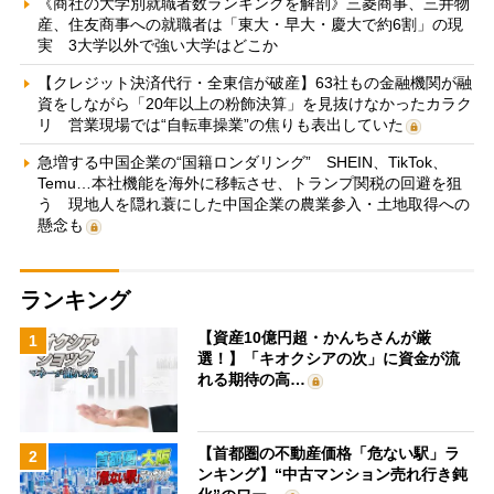
《商社の大学別就職者数ランキングを解剖》三菱商事、三井物
産、住友商事への就職者は「東大・早大・慶大で約6割」の現
実 3大学以外で強い大学はどこか
【クレジット決済代行・全東信が破産】63社もの金融機関が融
資をしながら「20年以上の粉飾決算」を見抜けなかったカラク
リ 営業現場では“自転車操業”の焦りも表出していた
急増する中国企業の“国籍ロンダリング” SHEIN、TikTok、
Temu…本社機能を海外に移転させ、トランプ関税の回避を狙
う 現地人を隠れ蓑にした中国企業の農業参入・土地取得への
懸念も
ランキング
【資産10億円超・かんちさんが厳
1
選！】「キオクシアの次」に資金が流
れる期待の高…
【首都圏の不動産価格「危ない駅」ラ
2
ンキング】“中古マンション売れ行き鈍