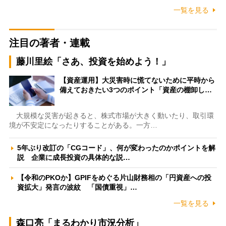
一覧を見る
注目の著者・連載
藤川里絵「さあ、投資を始めよう！」
【資産運用】大災害時に慌てないために平時から
備えておきたい3つのポイント「資産の棚卸し…
大規模な災害が起きると、株式市場が大きく動いたり、取引環
境が不安定になったりすることがある。一方…
5年ぶり改訂の「CGコード」、何が変わったのかポイントを解
説 企業に成長投資の具体的な説…
【令和のPKOか】GPIFをめぐる片山財務相の「円資産への投
資拡大」発言の波紋 「国債重視」…
一覧を見る
森口亮「まるわかり市況分析」