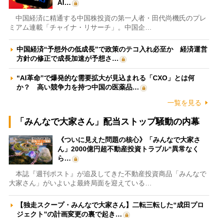
AI…
中国経済に精通する中国株投資の第一人者・田代尚機氏のプレ
ミアム連載「チャイナ・リサーチ」。中国企…
中国経済“予想外の低成長”で政策のテコ入れ必至か 経済運営
方針の修正で成長加速が予想さ…
“AI革命”で爆発的な需要拡大が見込まれる「CXO」とは何
か？ 高い競争力を持つ中国の医薬品…
一覧を見る
「みんなで大家さん」配当ストップ騒動の内幕
《ついに見えた問題の核心》「みんなで大家さ
ん」2000億円超不動産投資トラブル“異常なく
ら…
本誌『週刊ポスト』が追及してきた不動産投資商品「みんなで
大家さん」がいよいよ最終局面を迎えている…
【独走スクープ・みんなで大家さん】二転三転した“成田プロ
ジェクト”の計画変更の裏で起き…