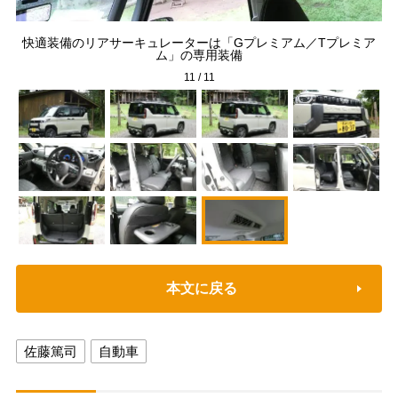
にな
快適装備のリアサーキュレーターは「Gプレミアム／Tプレミア
ム」の専用装備
11
/
11
本文に戻る
佐藤篤司
自動車