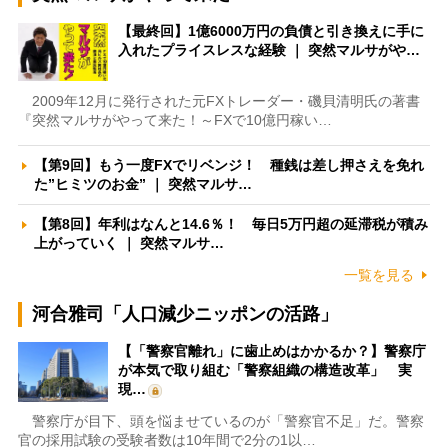
【最終回】1億6000万円の負債と引き換えに手に
入れたプライスレスな経験 ｜ 突然マルサがや…
2009年12月に発行された元FXトレーダー・磯貝清明氏の著書
『突然マルサがやって来た！～FXで10億円稼い…
【第9回】もう一度FXでリベンジ！ 種銭は差し押さえを免れ
た”ヒミツのお金” ｜ 突然マルサ…
【第8回】年利はなんと14.6％！ 毎日5万円超の延滞税が積み
上がっていく ｜ 突然マルサ…
一覧を見る
河合雅司「人口減少ニッポンの活路」
【「警察官離れ」に歯止めはかかるか？】警察庁
が本気で取り組む「警察組織の構造改革」 実
現…
警察庁が目下、頭を悩ませているのが「警察官不足」だ。警察
官の採用試験の受験者数は10年間で2分の1以…