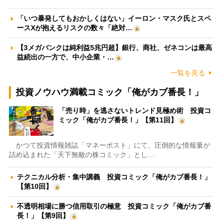
「いつ暴発してもおかしくはない」イーロン・マスク氏とスペ
ースXが抱えるリスクの数々「絶対…
【3メガバンクは純利益5兆円超】銀行、商社、ゼネコンは最高
益続出の一方で、中小企業・…
一覧を見る
投資ノウハウ満載コミック「俺がカブ番長！」
「売り時」を逃さないトレンド見極め術 投資コ
ミック「俺がカブ番長！」【第11回】
かつて投資情報雑誌「マネーポスト」にて、圧倒的な情報量が
詰め込まれた「天下無敵の株コミック」とし…
テクニカル分析・集中講義 投資コミック「俺がカブ番長！」
【第10回】
不透明相場に勝つ信用取引の極意 投資コミック「俺がカブ番
長！」【第9回】