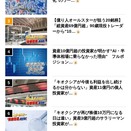
化”のワー…
【億り人オールスターが狙う20銘柄】
3
「総資産69億円超」90歳現役トレーダ
ーから“10…
資産10億円超の投資家が明かす“AI・半
4
導体相場に乗らなかった理由” フルポ
ジション…
「キオクシアが今後も利益を出し続け
5
るかは分からない」資産11億円の個人
投資家が…
「キオクシアが再び株価10万円になる
6
日は遠い」資産3億円超のサラリーマン
投資家が…