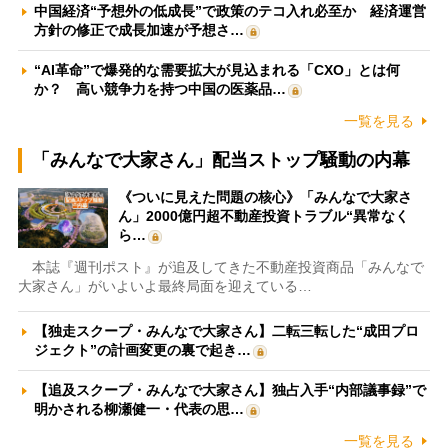
中国経済“予想外の低成長”で政策のテコ入れ必至か 経済運営
方針の修正で成長加速が予想さ…
“AI革命”で爆発的な需要拡大が見込まれる「CXO」とは何
か？ 高い競争力を持つ中国の医薬品…
一覧を見る
「みんなで大家さん」配当ストップ騒動の内幕
《ついに見えた問題の核心》「みんなで大家さ
ん」2000億円超不動産投資トラブル“異常なく
ら…
本誌『週刊ポスト』が追及してきた不動産投資商品「みんなで
大家さん」がいよいよ最終局面を迎えている…
【独走スクープ・みんなで大家さん】二転三転した“成田プロ
ジェクト”の計画変更の裏で起き…
【追及スクープ・みんなで大家さん】独占入手“内部議事録”で
明かされる柳瀬健一・代表の思…
一覧を見る