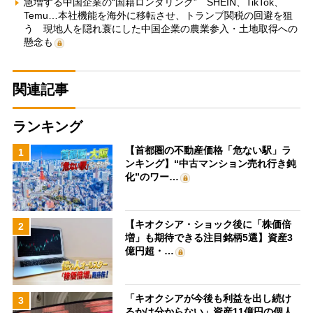
急増する中国企業の“国籍ロンダリング” SHEIN、TikTok、
Temu…本社機能を海外に移転させ、トランプ関税の回避を狙
う 現地人を隠れ蓑にした中国企業の農業参入・土地取得への
懸念も
関連記事
ランキング
【首都圏の不動産価格「危ない駅」ラ
1
ンキング】“中古マンション売れ行き鈍
化”のワー…
【キオクシア・ショック後に「株価倍
2
増」も期待できる注目銘柄5選】資産3
億円超・…
「キオクシアが今後も利益を出し続け
3
るかは分からない」資産11億円の個人