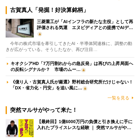
古賀真人「発掘！好決算銘柄」
三菱重工が「AIインフラの新たな主役」として再
評価される気運 エヌビディアとの提携でAIデ…
今年の株式市場を牽引してきたAI・半導体関連株に、調整の動
きが広がっている。そうしたなか、再び注目…
キオクシアHD「7万円割れからの急反発」は再びの上昇局面へ
の反転シグナルか？ 市場のムー…
《億り人・古賀真人氏が厳選》野村総合研究所だけじゃない！
「DX・省力化・円安」を追い風に…
一覧を見る
突然マルサがやって来た！
【最終回】1億6000万円の負債と引き換えに手に
入れたプライスレスな経験 ｜ 突然マルサがや…