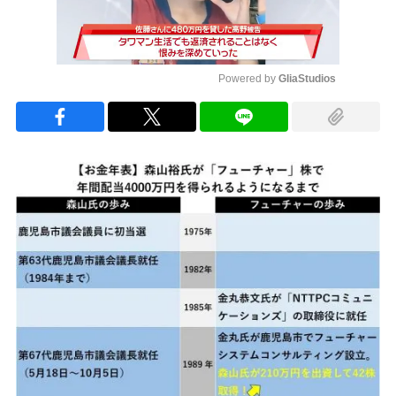
Powered by 
GliaStudios
Mute