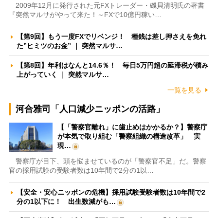
2009年12月に発行された元FXトレーダー・磯貝清明氏の著書
『突然マルサがやって来た！～FXで10億円稼い…
【第9回】もう一度FXでリベンジ！ 種銭は差し押さえを免れ
た”ヒミツのお金” ｜ 突然マルサ…
【第8回】年利はなんと14.6％！ 毎日5万円超の延滞税が積み
上がっていく ｜ 突然マルサ…
一覧を見る
河合雅司「人口減少ニッポンの活路」
【「警察官離れ」に歯止めはかかるか？】警察庁
が本気で取り組む「警察組織の構造改革」 実
現…
警察庁が目下、頭を悩ませているのが「警察官不足」だ。警察
官の採用試験の受験者数は10年間で2分の1以…
【安全・安心ニッポンの危機】採用試験受験者数は10年間で2
分の1以下に！ 出生数減がも…