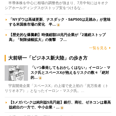
半導体株を中心に相場の調整色が強まり、7月中旬にはキオク
シアホールディングスがストップ安をつけるな…
「NYダウは高値更新、ナスダック・S&P500は足踏み」が意味
する米国株市場の変化 半…
【歴史的な爆騰劇】時価総額10兆円企業が「2連続ストップ
高」「制限値幅拡大」の衝撃 フ…
一覧を見る
大前研一「ビジネス新大陸」の歩き方
「いつ暴発してもおかしくはない」イーロン・マ
スク氏とスペースXが抱えるリスクの数々「絶対
的…
宇宙開発企業「スペースX」の上場で史上初の「兆万長者（ト
リリオネア）」となったイーロン・マスク氏。…
【3メガバンクは純利益5兆円超】銀行、商社、ゼネコンは最高
益続出の一方で、中小企業・…