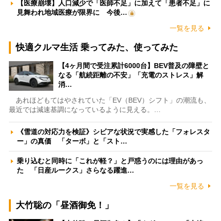
【医療崩壊】人口減少で「医師不足」に加えて「患者不足」に
見舞われ地域医療が限界に 今後…
一覧を見る
快適クルマ生活 乗ってみた、使ってみた
【4ヶ月間で受注累計6000台】BEV普及の障壁と
なる「航続距離の不安」「充電のストレス」解
消…
あれほどもてはやされていた「EV（BEV）シフト」の潮流も、
最近では減速基調になっているように見える。…
《雪道の対応力を検証》シビアな状況で実感した「フォレスタ
ー」の真価 「ターボ」と「スト…
乗り込むと同時に「これが軽？」と戸惑うのには理由があっ
た 「日産ルークス」さらなる躍進…
一覧を見る
大竹聡の「昼酒御免！」