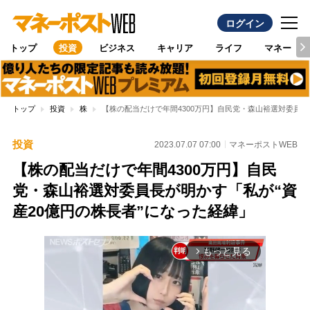
ログイン
トップ
投資
ビジネス
キャリア
ライフ
マネー
トップ
投資
株
【株の配当だけで年間4300万円】自民党・森山裕選対委員長
投資
2023.07.07 07:00
マネーポストWEB
【株の配当だけで年間4300万円】自民
党・森山裕選対委員長が明かす「私が“資
産20億円の株長者”になった経緯」
もっと見る
arrow_forward_ios