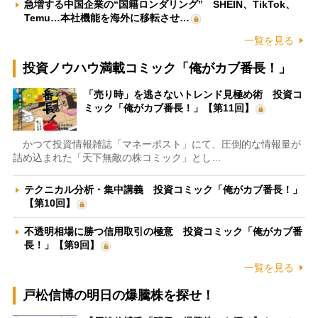
急増する中国企業の“国籍ロンダリング” SHEIN、TikTok、
Temu…本社機能を海外に移転させ…
一覧を見る
投資ノウハウ満載コミック「俺がカブ番長！」
「売り時」を逃さないトレンド見極め術 投資コ
ミック「俺がカブ番長！」【第11回】
かつて投資情報雑誌「マネーポスト」にて、圧倒的な情報量が
詰め込まれた「天下無敵の株コミック」とし…
テクニカル分析・集中講義 投資コミック「俺がカブ番長！」
【第10回】
不透明相場に勝つ信用取引の極意 投資コミック「俺がカブ番
長！」【第9回】
一覧を見る
戸松信博の明日の爆騰株を探せ！