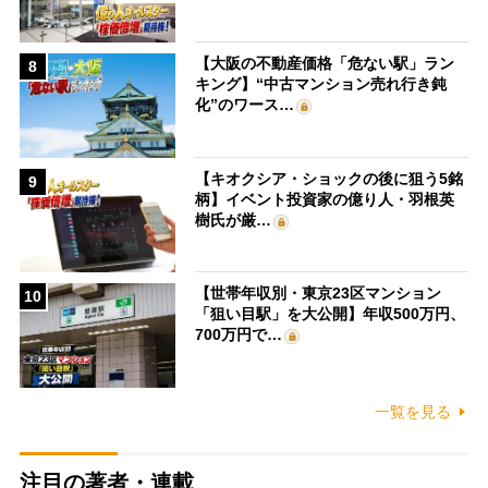
【大阪の不動産価格「危ない駅」ラン
8
キング】“中古マンション売れ行き鈍
化”のワース…
【キオクシア・ショックの後に狙う5銘
9
柄】イベント投資家の億り人・羽根英
樹氏が厳…
【世帯年収別・東京23区マンション
10
「狙い目駅」を大公開】年収500万円、
700万円で…
一覧を見る
注目の著者・連載