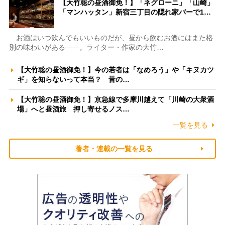
【大竹聡の昼酒御免！】「ネグローニ」「山崎」
「マンハッタン」新宿三丁目の隠れ家バーで1…
お酒はいつ飲んでもいいものだが、昼から飲むお酒にはまた格
別の味わいがある――。ライター・作家の大竹…
【大竹聡の昼酒御免！】今の若者は「なめろう」や「キヌカツ
ギ」を知らないって本当？ 昔の…
【大竹聡の昼酒御免！】京急線で多摩川越えて「川崎の大衆酒
場」へと昼酒旅 押し寄せるノス…
一覧を見る
著者・連載の一覧を見る