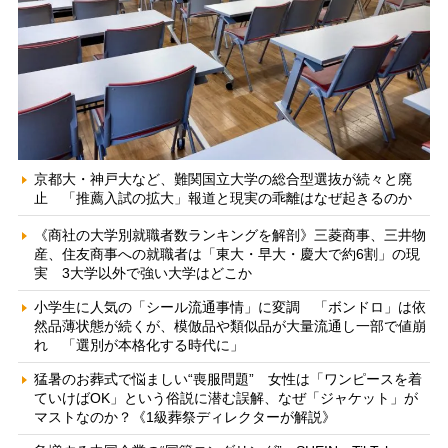
京都大・神戸大など、難関国立大学の総合型選抜が続々と廃
止 「推薦入試の拡大」報道と現実の乖離はなぜ起きるのか
《商社の大学別就職者数ランキングを解剖》三菱商事、三井物
産、住友商事への就職者は「東大・早大・慶大で約6割」の現
実 3大学以外で強い大学はどこか
小学生に人気の「シール流通事情」に変調 「ボンドロ」は依
然品薄状態が続くが、模倣品や類似品が大量流通し一部で値崩
れ 「選別が本格化する時代に」
猛暑のお葬式で悩ましい“喪服問題” 女性は「ワンピースを着
ていけばOK」という俗説に潜む誤解、なぜ「ジャケット」が
マストなのか？《1級葬祭ディレクターが解説》