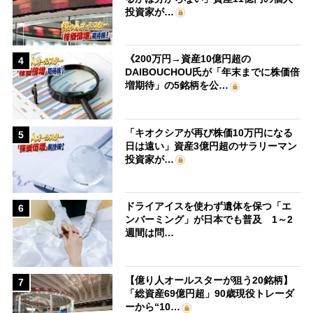
投資家が…
《200万円→資産10億円超の
4
DAIBOUCHOU氏が「年末までに株価倍
増期待」の5銘柄を公…
「キオクシアが再び株価10万円になる
5
日は遠い」資産3億円超のサラリーマン
投資家が…
ドライアイスを使わず遺体を保つ「エ
6
ンバーミング」が日本でも普及 1～2
週間は問…
【億り人オールスターが狙う20銘柄】
7
「総資産69億円超」90歳現役トレーダ
ーから“10…