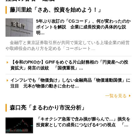
藤川里絵「さあ、投資を始めよう！」
5年ぶり改訂の「CGコード」、何が変わったのか
ポイントを解説 企業に成長投資の具体的な説
明…
金融庁と東京証券取引所が共同で策定している上場企業の経営
や取締役会のあり方を定める「コーポレート…
【令和のPKOか】GPIFをめぐる片山財務相の「円資産への投
資拡大」発言の波紋 「国債重視」…
インフレでも「物価負け」しない金融商品「物価連動国債」に
注目 元本が物価の動きに合わせ…
一覧を見る
森口亮「まるわかり市況分析」
「キオクシア急落で含み損が膨らんで…」損失を
投資家としての成長につなげる4つの視点 「…