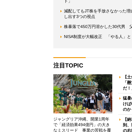
ト」
減配してもJT株を手放さなかった
し出す3つの視点
株暴落で450万円溶かした30代男
NISA制度が大幅改正 「やる人」
注目TOPIC
【土
「懸
だ！
猛暑
けば
のか
ジャングリア沖縄、開業1周年
【納
で「経済効果494億円」の大き
到、
なミスリード 事業の苦戦を覆
の右