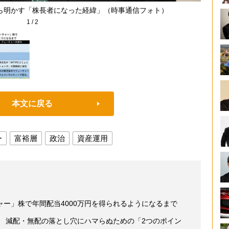
ら明かす「株長者になった経緯」（時事通信フォト）
1
/
2
本文に戻る
ー
富裕層
政治
資産運用
ー」株で年間配当4000万円を得られるようになるまで
資 減配・無配の落とし穴にハマらぬための「2つのポイン