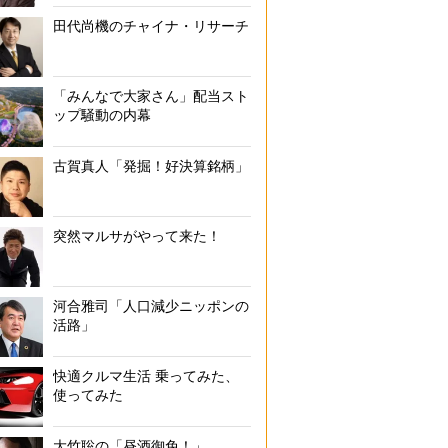
森山裕氏が「フューチャー」株で年間配当4000万円を得られるよ
田代尚機のチャイナ・リサーチ
「みんなで大家さん」配当スト
ップ騒動の内幕
古賀真人「発掘！好決算銘柄」
突然マルサがやって来た！
河合雅司「人口減少ニッポンの
活路」
快適クルマ生活 乗ってみた、
使ってみた
大竹聡の「昼酒御免！」