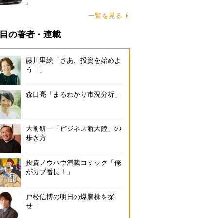
一覧を見る
目の著者・連載
藤川里絵「さあ、投資を始めよ
う！」
森口亮「まるわかり市況分析」
大前研一「ビジネス新大陸」の
歩き方
投資ノウハウ満載コミック「俺
がカブ番長！」
戸松信博の明日の爆騰株を探
せ！