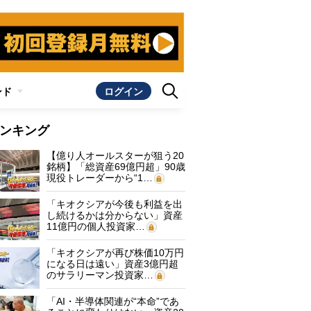
ンド
ログイン
ンキング
【億り人オールスターが狙う20
銘柄】「総資産69億円超」90歳
現役トレーダーから“1…
「キオクシアが今後も利益を出
し続けるかは分からない」資産
11億円の個人投資家…
「キオクシアが再び株価10万円
になる日は遠い」資産3億円超
のサラリーマン投資家…
「AI・半導体関連が“本命”であ