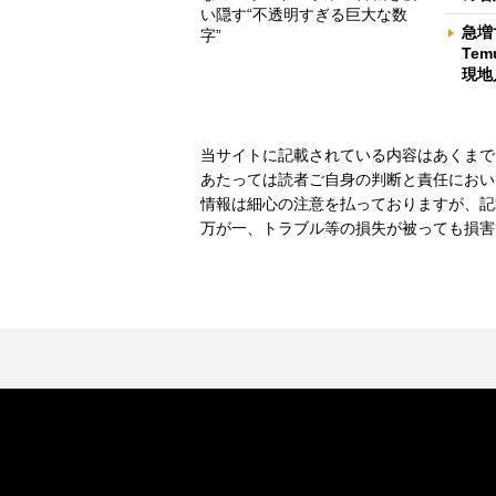
い隠す“不透明すぎる巨大な数
急増
字”
Te
現地
当サイトに記載されている内容はあくまで
あたっては読者ご自身の判断と責任におい
情報は細心の注意を払っておりますが、記
万が一、トラブル等の損失が被っても損害