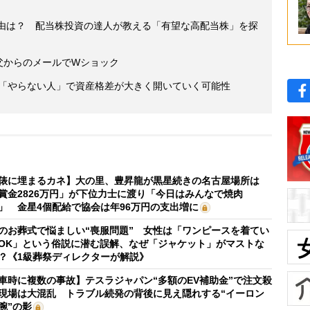
理由は？ 配当株投資の達人が教える「有望な高配当株」を探
 父からのメールでWショック
と「やらない人」で資産格差が大きく開いていく可能性
俵に埋まるカネ】大の里、豊昇龍が黒星続きの名古屋場所は
賞金2826万円」が下位力士に渡り「今日はみんなで焼肉
」 金星4個配給で協会は年96万円の支出増に
のお葬式で悩ましい“喪服問題” 女性は「ワンピースを着てい
OK」という俗説に潜む誤解、なぜ「ジャケット」がマストな
？《1級葬祭ディレクターが解説》
車時に複数の事故】テスラジャパン“多額のEV補助金”で注文殺
現場は大混乱 トラブル続発の背後に見え隠れする“イーロン
腕”の影