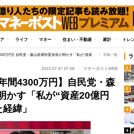
ア
ライフ
マネー
住まい・不動産
家計
トレ
【株の配当だけで年間4300万円】自民党・森山裕選対委員長が明かす「私が“資産20億円の株長者”になった経緯」
写真一覧
ラ
1
2023.07.07 07:00
マネーポストWEB
間4300万円】自民党・森
2
明かす「私が“資産20億円
た経緯」
3
4