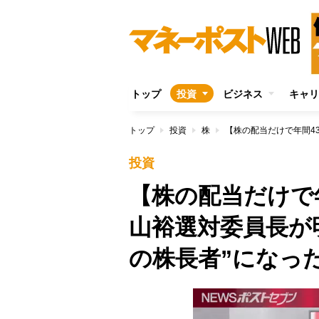
トップ
投資
ビジネス
キャリ
トップ
投資
株
投資
【株の配当だけで年
山裕選対委員長が
の株長者”になっ