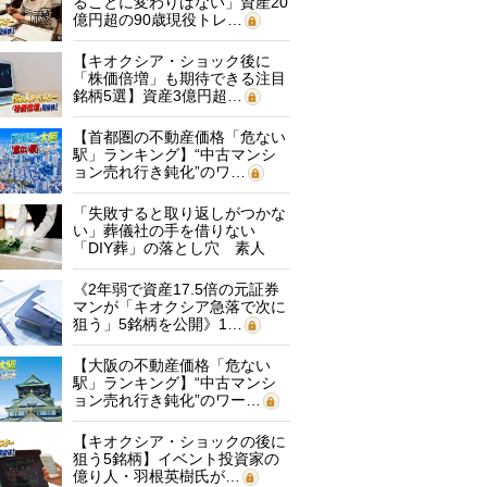
ることに変わりはない」資産20
億円超の90歳現役トレ…
【キオクシア・ショック後に
「株価倍増」も期待できる注目
銘柄5選】資産3億円超…
【首都圏の不動産価格「危ない
駅」ランキング】“中古マンシ
ョン売れ行き鈍化”のワ…
「失敗すると取り返しがつかな
い」葬儀社の手を借りない
「DIY葬」の落とし穴 素人
に…
《2年弱で資産17.5倍の元証券
マンが「キオクシア急落で次に
狙う」5銘柄を公開》1…
【大阪の不動産価格「危ない
駅」ランキング】“中古マンシ
ョン売れ行き鈍化”のワー…
【キオクシア・ショックの後に
狙う5銘柄】イベント投資家の
億り人・羽根英樹氏が…