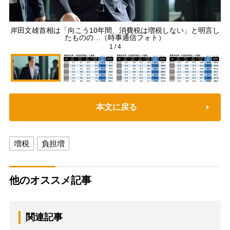
岸田文雄首相は「向こう10年間、消費税は増税しない」と明言し
たものの…（時事通信フォト）
1
/
4
本文に戻る
増税
負担増
他のオススメ記事
関連記事