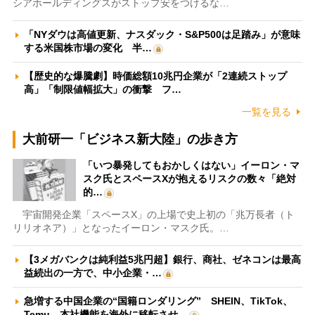
シアホールディングスがストップ安をつけるな…
「NYダウは高値更新、ナスダック・S&P500は足踏み」が意味
する米国株市場の変化 半…
【歴史的な爆騰劇】時価総額10兆円企業が「2連続ストップ
高」「制限値幅拡大」の衝撃 フ…
一覧を見る
大前研一「ビジネス新大陸」の歩き方
「いつ暴発してもおかしくはない」イーロン・マ
スク氏とスペースXが抱えるリスクの数々「絶対
的…
宇宙開発企業「スペースX」の上場で史上初の「兆万長者（ト
リリオネア）」となったイーロン・マスク氏。…
【3メガバンクは純利益5兆円超】銀行、商社、ゼネコンは最高
益続出の一方で、中小企業・…
急増する中国企業の“国籍ロンダリング” SHEIN、TikTok、
Temu…本社機能を海外に移転させ…