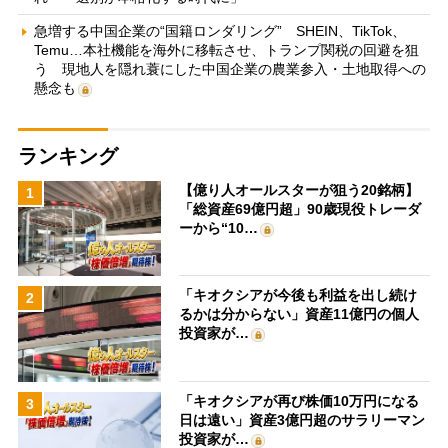
急増する中国企業の“国籍ロンダリング” SHEIN、TikTok、
Temu…本社機能を海外に移転させ、トランプ関税の回避を狙
う 現地人を隠れ蓑にした中国企業の農業参入・土地取得への
懸念も
ランキング
【億り人オールスターが狙う20銘柄】
1
「総資産69億円超」90歳現役トレーダ
ーから“10…
「キオクシアが今後も利益を出し続け
2
るかは分からない」資産11億円の個人
投資家が…
「キオクシアが再び株価10万円になる
3
日は遠い」資産3億円超のサラリーマン
投資家が…