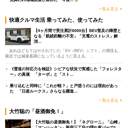
一覧を見る
快適クルマ生活 乗ってみた、使ってみた
【4ヶ月間で受注累計6000台】BEV普及の障壁と
なる「航続距離の不安」「充電のストレス」解
消…
あれほどもてはやされていた「EV（BEV）シフト」の潮流も、
最近では減速基調になっているように見える。…
《雪道の対応力を検証》シビアな状況で実感した「フォレスタ
ー」の真価 「ターボ」と「スト…
乗り込むと同時に「これが軽？」と戸惑うのには理由があっ
た 「日産ルークス」さらなる躍進…
一覧を見る
大竹聡の「昼酒御免！」
【大竹聡の昼酒御免！】「ネグローニ」「山崎」
「マンハッタン」新宿三丁目の隠れ家バーで1…