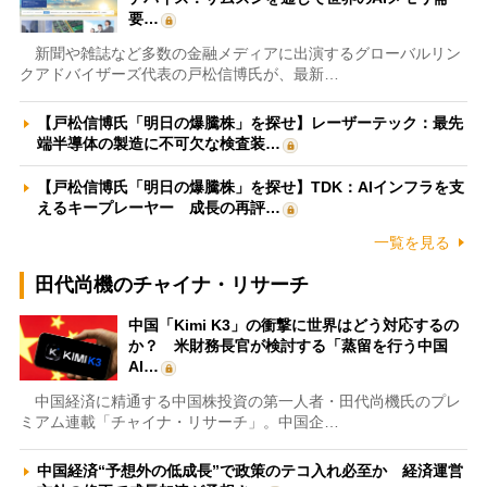
要…
新聞や雑誌など多数の金融メディアに出演するグローバルリン
クアドバイザーズ代表の戸松信博氏が、最新…
【戸松信博氏「明日の爆騰株」を探せ】レーザーテック：最先
端半導体の製造に不可欠な検査装…
【戸松信博氏「明日の爆騰株」を探せ】TDK：AIインフラを支
えるキープレーヤー 成長の再評…
一覧を見る
田代尚機のチャイナ・リサーチ
中国「Kimi K3」の衝撃に世界はどう対応するの
か？ 米財務長官が検討する「蒸留を行う中国
AI…
中国経済に精通する中国株投資の第一人者・田代尚機氏のプレ
ミアム連載「チャイナ・リサーチ」。中国企…
中国経済“予想外の低成長”で政策のテコ入れ必至か 経済運営