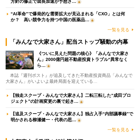
方針の修正で成長加速が予想さ…
“AI革命”で爆発的な需要拡大が見込まれる「CXO」とは何
か？ 高い競争力を持つ中国の医薬品…
一覧を見る
「みんなで大家さん」配当ストップ騒動の内幕
《ついに見えた問題の核心》「みんなで大家さ
ん」2000億円超不動産投資トラブル“異常なく
ら…
本誌『週刊ポスト』が追及してきた不動産投資商品「みんなで
大家さん」がいよいよ最終局面を迎えている…
【独走スクープ・みんなで大家さん】二転三転した“成田プロ
ジェクト”の計画変更の裏で起き…
【追及スクープ・みんなで大家さん】独占入手“内部議事録”で
明かされる柳瀬健一・代表の思…
一覧を見る