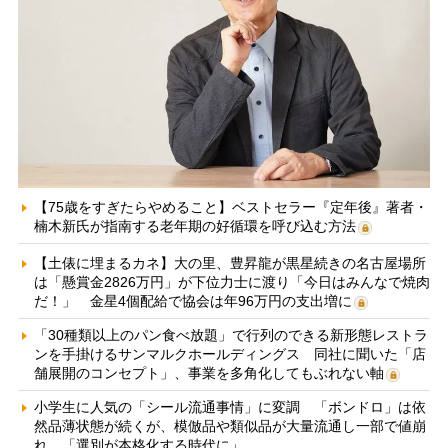
【75歳をすぎたらやめること】ベストセラー『定年後』著者・
楠木新氏が指南する老年期の好循環を呼び込む方法
【土俵に埋まるカネ】大の里、豊昇龍が黒星続きの名古屋場所
は「懸賞金2826万円」が下位力士に渡り「今日はみんなで焼肉
だ！」 金星4個配給で協会は年96万円の支出増に
「30種類以上のパン食べ放題」で行列のできる新形態レストラ
ンを手掛けるサンマルクホールディングス 同社に聞いた「店
舗展開のコンセプト」、事業を多角化してもぶれない軸
小学生に人気の「シール流通事情」に変調 「ボンドロ」は依
然品薄状態が続くが、模倣品や類似品が大量流通し一部で値崩
れ 「選別が本格化する時代に」