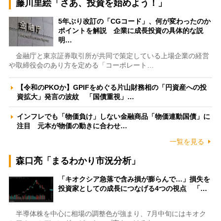
藤川里絵「さあ、投資を始めよう！」
5年ぶり改訂の「CGコード」、何が変わったのか
ポイントを解説 企業に成長投資の具体的な説
明…
金融庁と東京証券取引所が共同で策定している上場企業の経営
や取締役会のあり方を定める「コーポレート…
【令和のPKOか】GPIFをめぐる片山財務相の「円資産への投
資拡大」発言の波紋 「国債重視」…
インフレでも「物価負け」しない金融商品「物価連動国債」に
注目 元本が物価の動きに合わせ…
一覧を見る
森口亮「まるわかり市況分析」
「キオクシア急落で含み損が膨らんで…」損失を
投資家としての成長につなげる4つの視点 「…
半導体株を中心に相場の調整色が強まり、7月中旬にはキオク