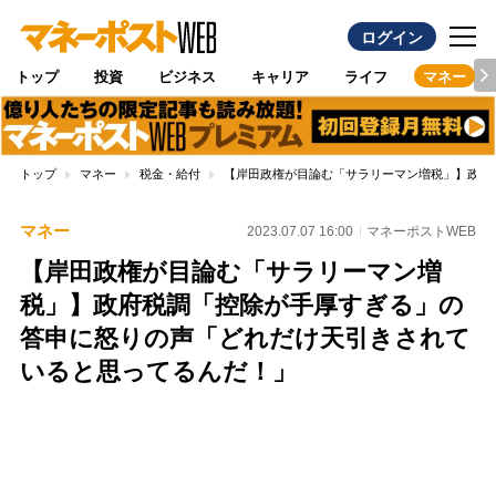
ログイン
トップ
投資
ビジネス
キャリア
ライフ
マネー
トップ
マネー
税金・給付
【岸田政権が目論む「サラリーマン増税」】政府
マネー
2023.07.07 16:00
マネーポストWEB
【岸田政権が目論む「サラリーマン増
税」】政府税調「控除が手厚すぎる」の
答申に怒りの声「どれだけ天引きされて
いると思ってるんだ！」
Loaded
:
100.00%
/
Unmute