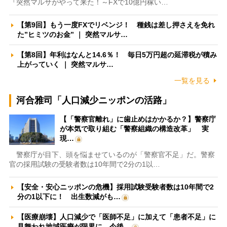
『突然マルサがやって来た！～FXで10億円稼い…
【第9回】もう一度FXでリベンジ！ 種銭は差し押さえを免れ
た”ヒミツのお金” ｜ 突然マルサ…
【第8回】年利はなんと14.6％！ 毎日5万円超の延滞税が積み
上がっていく ｜ 突然マルサ…
一覧を見る
河合雅司「人口減少ニッポンの活路」
【「警察官離れ」に歯止めはかかるか？】警察庁
が本気で取り組む「警察組織の構造改革」 実
現…
警察庁が目下、頭を悩ませているのが「警察官不足」だ。警察
官の採用試験の受験者数は10年間で2分の1以…
【安全・安心ニッポンの危機】採用試験受験者数は10年間で2
分の1以下に！ 出生数減がも…
【医療崩壊】人口減少で「医師不足」に加えて「患者不足」に
見舞われ地域医療が限界に 今後…