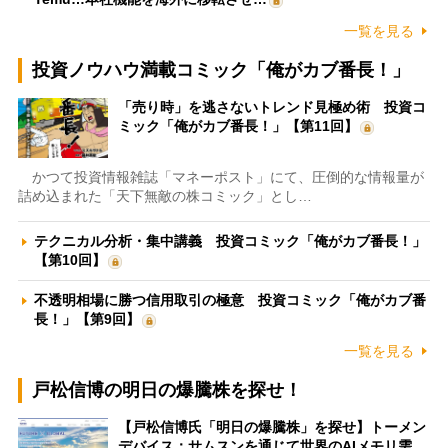
一覧を見る
投資ノウハウ満載コミック「俺がカブ番長！」
「売り時」を逃さないトレンド見極め術 投資コ
ミック「俺がカブ番長！」【第11回】
かつて投資情報雑誌「マネーポスト」にて、圧倒的な情報量が
詰め込まれた「天下無敵の株コミック」とし…
テクニカル分析・集中講義 投資コミック「俺がカブ番長！」
【第10回】
不透明相場に勝つ信用取引の極意 投資コミック「俺がカブ番
長！」【第9回】
一覧を見る
戸松信博の明日の爆騰株を探せ！
【戸松信博氏「明日の爆騰株」を探せ】トーメン
デバイス：サムスンを通じて世界のAIメモリ需