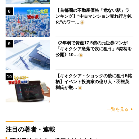
【首都圏の不動産価格「危ない駅」ラ
8
ンキング】“中古マンション売れ行き鈍
化”のワー…
《2年弱で資産17.5倍の元証券マンが
9
「キオクシア急落で次に狙う」5銘柄を
公開》10…
【キオクシア・ショックの後に狙う5銘
10
柄】イベント投資家の億り人・羽根英
樹氏が厳…
一覧を見る
注目の著者・連載