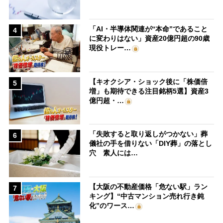
「AI・半導体関連が“本命”であること
4
に変わりはない」資産20億円超の90歳
現役トレー…
【キオクシア・ショック後に「株価倍
5
増」も期待できる注目銘柄5選】資産3
億円超・…
「失敗すると取り返しがつかない」葬
6
儀社の手を借りない「DIY葬」の落とし
穴 素人には…
【大阪の不動産価格「危ない駅」ラン
7
キング】“中古マンション売れ行き鈍
化”のワース…