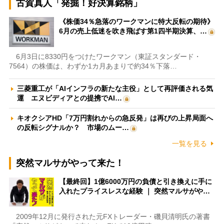
古賀真人「発掘！好決算銘柄」
《株価34％急落のワークマンに特大反転の期待》
6月の売上低迷を吹き飛ばす第1四半期決算、…
6月3日に8330円をつけたワークマン（東証スタンダード・
7564）の株価は、わずか1カ月あまりで約34％下落…
三菱重工が「AIインフラの新たな主役」として再評価される気
運 エヌビディアとの提携でAI…
キオクシアHD「7万円割れからの急反発」は再びの上昇局面へ
の反転シグナルか？ 市場のムー…
一覧を見る
突然マルサがやって来た！
【最終回】1億6000万円の負債と引き換えに手に
入れたプライスレスな経験 ｜ 突然マルサがや…
2009年12月に発行された元FXトレーダー・磯貝清明氏の著書