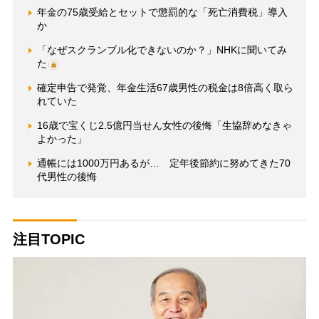
年金の75歳受給とセットで懲罰的な「死亡消費税」導入
か
「なぜスクランブル化できないのか？」NHKに聞いてみ
た
確定申告で発覚、年金生活67歳男性の税金は8倍高く取ら
れていた
16歳で宝くじ2.5億円当せん女性の後悔「生協辞めなきゃ
よかった」
通帳には1000万円あるが… 定年後節約に努めてきた70
代男性の後悔
注目TOPIC