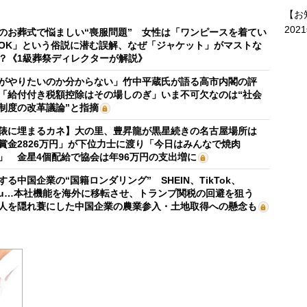
【お
202
のお葬式で悩ましい“喪服問題” 女性は「ワンピースを着てい
OK」という俗説に潜む誤解、なぜ「ジャケット」がマストな
？《1級葬祭ディレクターが解説》
がやりたいのか分からない」竹中平蔵氏が語る高市内閣の評
「給付付き税額控除はその場しのぎ」いま不可欠なのは“社会
制度の改革議論”と指摘
俵に埋まるカネ】大の里、豊昇龍が黒星続きの名古屋場所は
賞金2826万円」が下位力士に渡り「今日はみんなで焼肉
」 金星4個配給で協会は年96万円の支出増に
する中国企業の“国籍ロンダリング” SHEIN、TikTok、
mu…本社機能を海外に移転させ、トランプ関税の回避を狙う
人を隠れ蓑にした中国企業の農業参入・土地取得への懸念も