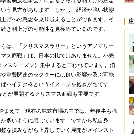
邦準備制度理事会）によるさらなる利上げの懸念
という見方があります。しかし、経済が強い状態
利上げへの懸念を乗り越えることができます。そ
注
き続き利上げの可能性を見極めているのです。
らば、「クリスマスラリー」というアノマリー
スマス商戦」は、日本の比ではありません。小売
リスマスシーズンに集中すると言われています。消
業や消費関連のセクターには良い影響が及ぶ可能
えばハイテク株というイメージを抱きがちです
mazonなどが展開するクリスマス商戦も重要です。
踏まえて、現在の株式市場の中では、年後半も強
者が多いように感じています。ですから私自身
調整を挟みながら上昇していく展開がメインスト