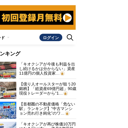
ンド
ログイン
ンキング
「キオクシアが今後も利益を出
し続けるかは分からない」資産
11億円の個人投資家…
【億り人オールスターが狙う20
銘柄】「総資産69億円超」90歳
現役トレーダーから“1…
【首都圏の不動産価格「危ない
駅」ランキング】“中古マンシ
ョン売れ行き鈍化”のワ…
「キオクシアが再び株価10万円