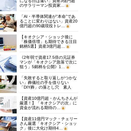
になる日は遠い」資産3億円超
のサラリーマン投資家…
「AI・半導体関連が“本命”であ
ることに変わりはない」資産20
億円超の90歳現役トレ…
【キオクシア・ショック後に
「株価倍増」も期待できる注目
銘柄5選】資産3億円超…
《2年弱で資産17.5倍の元証券
マンが「キオクシア急落で次に
狙う」5銘柄を公開》1…
「失敗すると取り返しがつかな
い」葬儀社の手を借りない
「DIY葬」の落とし穴 素人
に…
【資産10億円超・かんちさんが
厳選！】「キオクシアの次」に
資金が流れる期待の…
【資産11億円マック・チェリー
さん厳選「キオクシア・ショッ
ク」後に大化け期待4…