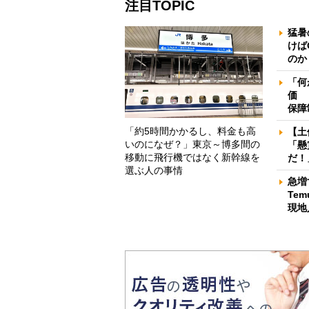
注目TOPIC
猛暑
けば
のか
「何
価 
保障
「約5時間かかるし、料金も高
【土
いのになぜ？」東京～博多間の
「懸
移動に飛行機ではなく新幹線を
だ！
選ぶ人の事情
急増
Te
現地