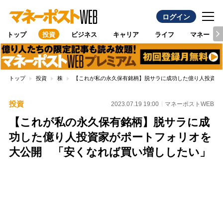
ログイン
トップ
投資
ビジネス
キャリア
ライフ
マネー
トップ
投資
株
【これが私の永久保有銘柄】脱サラに成功した億り人投資家
投資
2023.07.19 19:00
マネーポストWEB
【これが私の永久保有銘柄】脱サラに成
功した億り人投資家がポートフォリオを
大公開 「安くなれば買い増ししたい」
Loaded
:
100.00%
/
Unmute