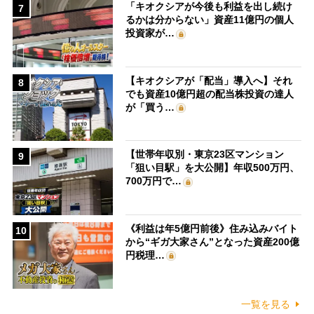
「キオクシアが今後も利益を出し続け
7
るかは分からない」資産11億円の個人
投資家が…
【キオクシアが「配当」導入へ】それ
8
でも資産10億円超の配当株投資の達人
が「買う…
【世帯年収別・東京23区マンション
9
「狙い目駅」を大公開】年収500万円、
700万円で…
《利益は年5億円前後》住み込みバイト
10
から“ギガ大家さん”となった資産200億
円税理…
一覧を見る