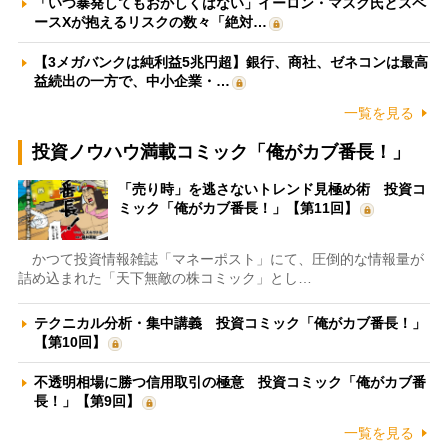
「いつ暴発してもおかしくはない」イーロン・マスク氏とスペ
ースXが抱えるリスクの数々「絶対…
【3メガバンクは純利益5兆円超】銀行、商社、ゼネコンは最高
益続出の一方で、中小企業・…
一覧を見る
投資ノウハウ満載コミック「俺がカブ番長！」
「売り時」を逃さないトレンド見極め術 投資コ
ミック「俺がカブ番長！」【第11回】
かつて投資情報雑誌「マネーポスト」にて、圧倒的な情報量が
詰め込まれた「天下無敵の株コミック」とし…
テクニカル分析・集中講義 投資コミック「俺がカブ番長！」
【第10回】
不透明相場に勝つ信用取引の極意 投資コミック「俺がカブ番
長！」【第9回】
一覧を見る