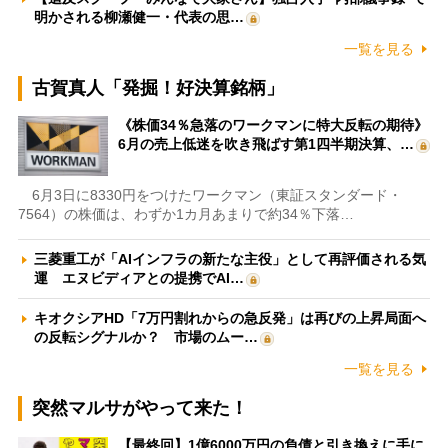
明かされる柳瀬健一・代表の思…
一覧を見る
古賀真人「発掘！好決算銘柄」
《株価34％急落のワークマンに特大反転の期待》
6月の売上低迷を吹き飛ばす第1四半期決算、…
6月3日に8330円をつけたワークマン（東証スタンダード・
7564）の株価は、わずか1カ月あまりで約34％下落…
三菱重工が「AIインフラの新たな主役」として再評価される気
運 エヌビディアとの提携でAI…
キオクシアHD「7万円割れからの急反発」は再びの上昇局面へ
の反転シグナルか？ 市場のムー…
一覧を見る
突然マルサがやって来た！
【最終回】1億6000万円の負債と引き換えに手に