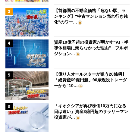
【首都圏の不動産価格「危ない駅」ラ
3
ンキング】“中古マンション売れ行き鈍
化”のワー…
資産10億円超の投資家が明かす“AI・半
4
導体相場に乗らなかった理由” フルポ
ジション…
【億り人オールスターが狙う20銘柄】
5
「総資産69億円超」90歳現役トレーダ
ーから“10…
「キオクシアが再び株価10万円になる
6
日は遠い」資産3億円超のサラリーマン
投資家が…