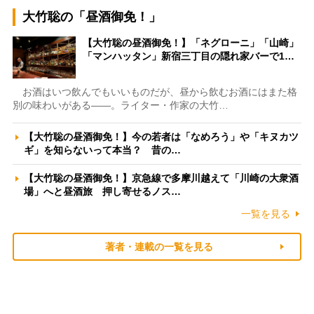
大竹聡の「昼酒御免！」
【大竹聡の昼酒御免！】「ネグローニ」「山崎」
「マンハッタン」新宿三丁目の隠れ家バーで1…
お酒はいつ飲んでもいいものだが、昼から飲むお酒にはまた格
別の味わいがある――。ライター・作家の大竹…
【大竹聡の昼酒御免！】今の若者は「なめろう」や「キヌカツ
ギ」を知らないって本当？ 昔の…
【大竹聡の昼酒御免！】京急線で多摩川越えて「川崎の大衆酒
場」へと昼酒旅 押し寄せるノス…
一覧を見る
著者・連載の一覧を見る