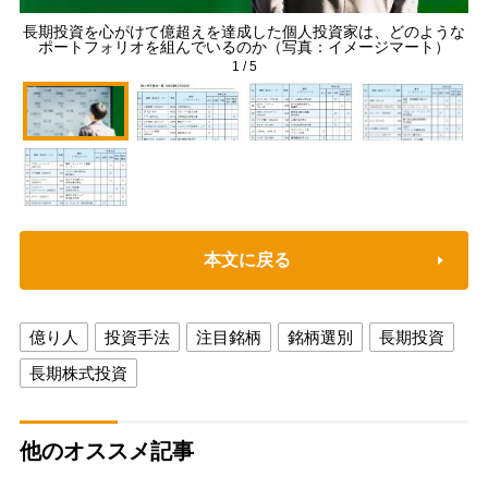
長期投資を心がけて億超えを達成した個人投資家は、どのような
ポートフォリオを組んでいるのか（写真：イメージマート）
1
/
5
本文に戻る
億り人
投資手法
注目銘柄
銘柄選別
長期投資
長期株式投資
他のオススメ記事