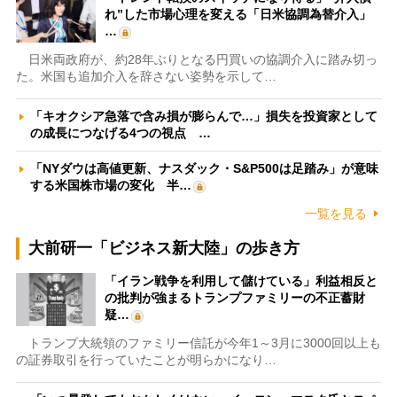
れ”した市場心理を変える「日米協調為替介入」
…
日米両政府が、約28年ぶりとなる円買いの協調介入に踏み切っ
た。米国も追加介入を辞さない姿勢を示して…
「キオクシア急落で含み損が膨らんで…」損失を投資家として
の成長につなげる4つの視点 …
「NYダウは高値更新、ナスダック・S&P500は足踏み」が意味
する米国株市場の変化 半…
一覧を見る
大前研一「ビジネス新大陸」の歩き方
「イラン戦争を利用して儲けている」利益相反と
の批判が強まるトランプファミリーの不正蓄財
疑…
トランプ大統領のファミリー信託が今年1～3月に3000回以上も
の証券取引を行っていたことが明らかになり…