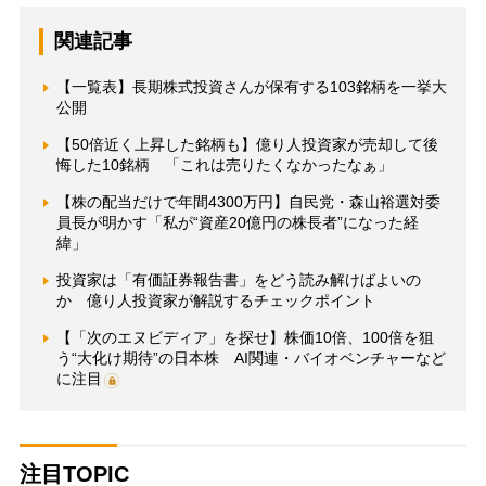
関連記事
【一覧表】長期株式投資さんが保有する103銘柄を一挙大
公開
【50倍近く上昇した銘柄も】億り人投資家が売却して後
悔した10銘柄 「これは売りたくなかったなぁ」
【株の配当だけで年間4300万円】自民党・森山裕選対委
員長が明かす「私が“資産20億円の株長者”になった経
緯」
投資家は「有価証券報告書」をどう読み解けばよいの
か 億り人投資家が解説するチェックポイント
【「次のエヌビディア」を探せ】株価10倍、100倍を狙
う“大化け期待”の日本株 AI関連・バイオベンチャーなど
に注目
注目TOPIC