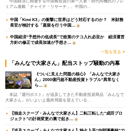
中国経済に精通する中国株投資の第一人者・田代尚機氏のプレ
ミアム連載「チャイナ・リサーチ」。中国の…
中国「Kimi K3」の衝撃に世界はどう対応するのか？ 米財務
長官が検討する「蒸留を行う中国…
中国経済“予想外の低成長”で政策のテコ入れ必至か 経済運営
方針の修正で成長加速が予想さ…
一覧を見る
「みんなで大家さん」配当ストップ騒動の内幕
《ついに見えた問題の核心》「みんなで大家さ
ん」2000億円超不動産投資トラブル“異常なく
ら…
本誌『週刊ポスト』が追及してきた不動産投資商品「みんなで
大家さん」がいよいよ最終局面を迎えている…
【独走スクープ・みんなで大家さん】二転三転した“成田プロ
ジェクト”の計画変更の裏で起き…
【追及スクープ・みんなで大家さん】独占入手“内部議事録”で