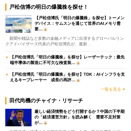
戸松信博の明日の爆騰株を探せ！
【戸松信博氏「明日の爆騰株」を探せ】トーメン
デバイス：サムスンを通じて世界のAIメモリ需
要…
新聞や雑誌など多数の金融メディアに出演するグローバルリン
クアドバイザーズ代表の戸松信博氏が、最新…
【戸松信博氏「明日の爆騰株」を探せ】レーザーテック：最先
端半導体の製造に不可欠な検査装…
【戸松信博氏「明日の爆騰株」を探せ】TDK：AIインフラを支
えるキープレーヤー 成長の再評…
一覧を見る
田代尚機のチャイナ・リサーチ
厳しい経済情勢をどう打開するか？中国の下半期
の「経済運営方針」を読み解く 需要不足対策
が…