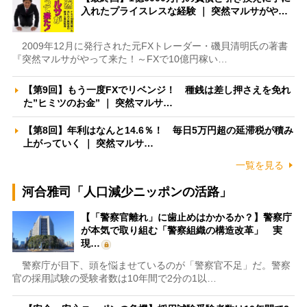
入れたプライスレスな経験 ｜ 突然マルサがや…
2009年12月に発行された元FXトレーダー・磯貝清明氏の著書
『突然マルサがやって来た！～FXで10億円稼い…
【第9回】もう一度FXでリベンジ！ 種銭は差し押さえを免れ
た”ヒミツのお金” ｜ 突然マルサ…
【第8回】年利はなんと14.6％！ 毎日5万円超の延滞税が積み
上がっていく ｜ 突然マルサ…
一覧を見る
河合雅司「人口減少ニッポンの活路」
【「警察官離れ」に歯止めはかかるか？】警察庁
が本気で取り組む「警察組織の構造改革」 実
現…
警察庁が目下、頭を悩ませているのが「警察官不足」だ。警察
官の採用試験の受験者数は10年間で2分の1以…