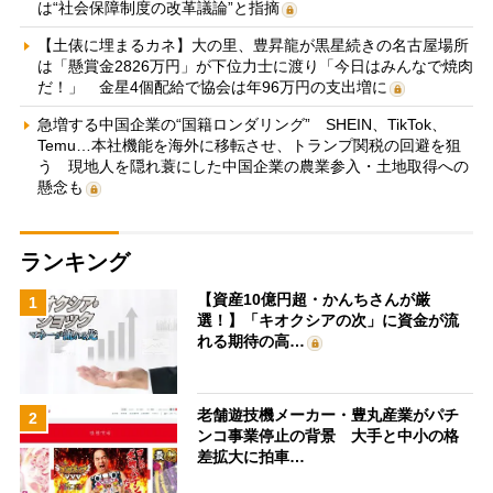
は“社会保障制度の改革議論”と指摘
【土俵に埋まるカネ】大の里、豊昇龍が黒星続きの名古屋場所
は「懸賞金2826万円」が下位力士に渡り「今日はみんなで焼肉
だ！」 金星4個配給で協会は年96万円の支出増に
急増する中国企業の“国籍ロンダリング” SHEIN、TikTok、
Temu…本社機能を海外に移転させ、トランプ関税の回避を狙
う 現地人を隠れ蓑にした中国企業の農業参入・土地取得への
懸念も
ランキング
【資産10億円超・かんちさんが厳
1
選！】「キオクシアの次」に資金が流
れる期待の高…
老舗遊技機メーカー・豊丸産業がパチ
2
ンコ事業停止の背景 大手と中小の格
差拡大に拍車…