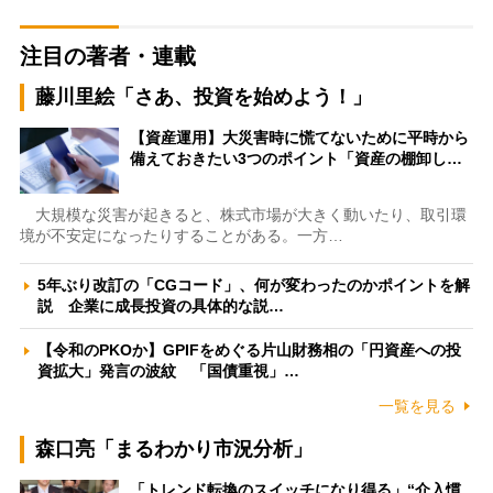
注目の著者・連載
藤川里絵「さあ、投資を始めよう！」
【資産運用】大災害時に慌てないために平時から
備えておきたい3つのポイント「資産の棚卸し…
大規模な災害が起きると、株式市場が大きく動いたり、取引環
境が不安定になったりすることがある。一方…
5年ぶり改訂の「CGコード」、何が変わったのかポイントを解
説 企業に成長投資の具体的な説…
【令和のPKOか】GPIFをめぐる片山財務相の「円資産への投
資拡大」発言の波紋 「国債重視」…
一覧を見る
森口亮「まるわかり市況分析」
「トレンド転換のスイッチになり得る」“介入慣