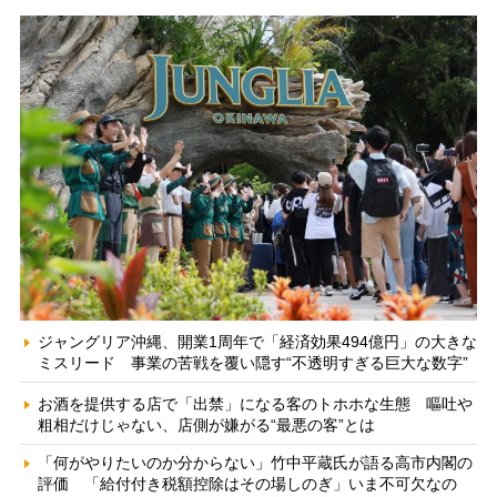
ジャングリア沖縄、開業1周年で「経済効果494億円」の大きな
ミスリード 事業の苦戦を覆い隠す“不透明すぎる巨大な数字”
お酒を提供する店で「出禁」になる客のトホホな生態 嘔吐や
粗相だけじゃない、店側が嫌がる“最悪の客”とは
「何がやりたいのか分からない」竹中平蔵氏が語る高市内閣の
評価 「給付付き税額控除はその場しのぎ」いま不可欠なの