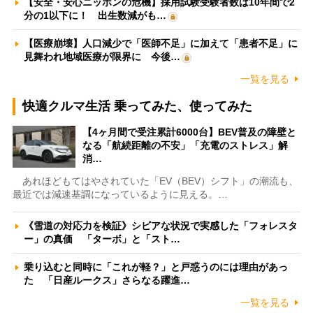
【安全・安心ニッポンの危機】採用試験受験者数は10年間で2
分の1以下に！ 出生数減がも…
【医療崩壊】人口減少で「医師不足」に加えて「患者不足」に
見舞われ地域医療が限界に 今後…
一覧を見る
快適クルマ生活 乗ってみた、使ってみた
【4ヶ月間で受注累計6000台】BEV普及の障壁と
なる「航続距離の不安」「充電のストレス」解
消…
あれほどもてはやされていた「EV（BEV）シフト」の潮流も、
最近では減速基調になっているように見える。…
《雪道の対応力を検証》シビアな状況で実感した「フォレスタ
ー」の真価 「ターボ」と「スト…
乗り込むと同時に「これが軽？」と戸惑うのには理由があっ
た 「日産ルークス」さらなる躍進…
一覧を見る