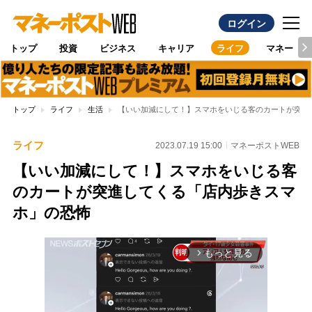
ログイン
トップ
投資
ビジネス
キャリア
ライフ
マネー
トップ
ライフ
生活
【いい加減にして！】スマホをいじる客のカートが突進
ライフ
2023.07.19 15:00
マネーポストWEB
【いい加減にして！】スマホをいじる客
のカートが突進してくる「店内歩きスマ
ホ」の恐怖
もっと見る
arrow_forward_ios