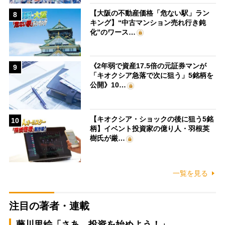
【大阪の不動産価格「危ない駅」ラン
8
キング】“中古マンション売れ行き鈍
化”のワース…
《2年弱で資産17.5倍の元証券マンが
9
「キオクシア急落で次に狙う」5銘柄を
公開》10…
【キオクシア・ショックの後に狙う5銘
10
柄】イベント投資家の億り人・羽根英
樹氏が厳…
一覧を見る
注目の著者・連載
藤川里絵「さあ、投資を始めよう！」