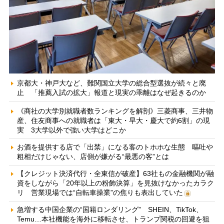
京都大・神戸大など、難関国立大学の総合型選抜が続々と廃
止 「推薦入試の拡大」報道と現実の乖離はなぜ起きるのか
《商社の大学別就職者数ランキングを解剖》三菱商事、三井物
産、住友商事への就職者は「東大・早大・慶大で約6割」の現
実 3大学以外で強い大学はどこか
お酒を提供する店で「出禁」になる客のトホホな生態 嘔吐や
粗相だけじゃない、店側が嫌がる“最悪の客”とは
【クレジット決済代行・全東信が破産】63社もの金融機関が融
資をしながら「20年以上の粉飾決算」を見抜けなかったカラク
リ 営業現場では“自転車操業”の焦りも表出していた
急増する中国企業の“国籍ロンダリング” SHEIN、TikTok、
Temu…本社機能を海外に移転させ、トランプ関税の回避を狙