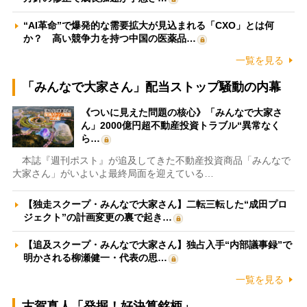
“AI革命”で爆発的な需要拡大が見込まれる「CXO」とは何
か？ 高い競争力を持つ中国の医薬品…
一覧を見る
「みんなで大家さん」配当ストップ騒動の内幕
《ついに見えた問題の核心》「みんなで大家さ
ん」2000億円超不動産投資トラブル“異常なく
ら…
本誌『週刊ポスト』が追及してきた不動産投資商品「みんなで
大家さん」がいよいよ最終局面を迎えている…
【独走スクープ・みんなで大家さん】二転三転した“成田プロ
ジェクト”の計画変更の裏で起き…
【追及スクープ・みんなで大家さん】独占入手“内部議事録”で
明かされる柳瀬健一・代表の思…
一覧を見る
古賀真人「発掘！好決算銘柄」