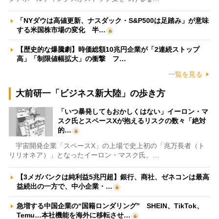
「NYダウは高値更新、ナスダック・S&P500は足踏み」が意味
する米国株市場の変化 半…
【歴史的な爆騰劇】時価総額10兆円企業が「2連続ストップ
高」「制限値幅拡大」の衝撃 フ…
一覧を見る
大前研一「ビジネス新大陸」の歩き方
「いつ暴発してもおかしくはない」イーロン・マ
スク氏とスペースXが抱えるリスクの数々「絶対
的…
宇宙開発企業「スペースX」の上場で史上初の「兆万長者（ト
リリオネア）」となったイーロン・マスク氏。…
【3メガバンクは純利益5兆円超】銀行、商社、ゼネコンは最高
益続出の一方で、中小企業・…
急増する中国企業の“国籍ロンダリング” SHEIN、TikTok、
Temu…本社機能を海外に移転させ…