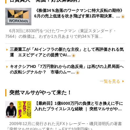
《株価34％急落のワークマンに特大反転の期待》
6月の売上低迷を吹き飛ばす第1四半期決算、…
6月3日に8330円をつけたワークマン（東証スタンダード・
7564）の株価は、わずか1カ月あまりで約34％下落…
三菱重工が「AIインフラの新たな主役」として再評価される気
運 エヌビディアとの提携でAI…
キオクシアHD「7万円割れからの急反発」は再びの上昇局面へ
の反転シグナルか？ 市場のムー…
一覧を見る
突然マルサがやって来た！
【最終回】1億6000万円の負債と引き換えに手に
入れたプライスレスな経験 ｜ 突然マルサがや…
2009年12月に発行された元FXトレーダー・磯貝清明氏の著書
『突然マルサがやって来た！～FXで10億円稼い…