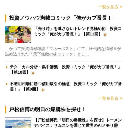
一覧を見る
投資ノウハウ満載コミック「俺がカブ番長！」
「売り時」を逃さないトレンド見極め術 投資コ
ミック「俺がカブ番長！」【第11回】
かつて投資情報雑誌「マネーポスト」にて、圧倒的な情報量が
詰め込まれた「天下無敵の株コミック」とし…
テクニカル分析・集中講義 投資コミック「俺がカブ番長！」
【第10回】
不透明相場に勝つ信用取引の極意 投資コミック「俺がカブ番
長！」【第9回】
一覧を見る
戸松信博の明日の爆騰株を探せ！
【戸松信博氏「明日の爆騰株」を探せ】トーメン
デバイス：サムスンを通じて世界のAIメモリ需