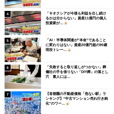
「キオクシアが今後も利益を出し続け
4
るかは分からない」資産11億円の個人
投資家が…
「AI・半導体関連が“本命”であること
5
に変わりはない」資産20億円超の90歳
現役トレー…
「失敗すると取り返しがつかない」葬
6
儀社の手を借りない「DIY葬」の落とし
穴 素人には…
【首都圏の不動産価格「危ない駅」ラ
7
ンキング】“中古マンション売れ行き鈍
化”のワー…