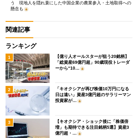
う 現地人を隠れ蓑にした中国企業の農業参入・土地取得への
懸念も
関連記事
ランキング
【億り人オールスターが狙う20銘柄】
1
「総資産69億円超」90歳現役トレーダ
ーから“10…
「キオクシアが再び株価10万円になる
2
日は遠い」資産3億円超のサラリーマン
投資家が…
【キオクシア・ショック後に「株価倍
3
増」も期待できる注目銘柄5選】資産3
億円超・…