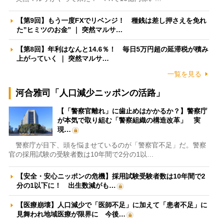
【第9回】もう一度FXでリベンジ！ 種銭は差し押さえを免れ
た”ヒミツのお金” ｜ 突然マルサ…
【第8回】年利はなんと14.6％！ 毎日5万円超の延滞税が積み
上がっていく ｜ 突然マルサ…
一覧を見る
河合雅司「人口減少ニッポンの活路」
【「警察官離れ」に歯止めはかかるか？】警察庁
が本気で取り組む「警察組織の構造改革」 実
現…
警察庁が目下、頭を悩ませているのが「警察官不足」だ。警察
官の採用試験の受験者数は10年間で2分の1以…
【安全・安心ニッポンの危機】採用試験受験者数は10年間で2
分の1以下に！ 出生数減がも…
【医療崩壊】人口減少で「医師不足」に加えて「患者不足」に
見舞われ地域医療が限界に 今後…