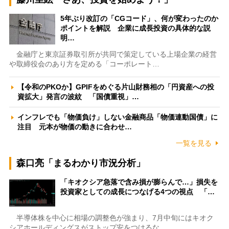
5年ぶり改訂の「CGコード」、何が変わったのか
ポイントを解説 企業に成長投資の具体的な説
明…
金融庁と東京証券取引所が共同で策定している上場企業の経営
や取締役会のあり方を定める「コーポレート…
【令和のPKOか】GPIFをめぐる片山財務相の「円資産への投
資拡大」発言の波紋 「国債重視」…
インフレでも「物価負け」しない金融商品「物価連動国債」に
注目 元本が物価の動きに合わせ…
一覧を見る
森口亮「まるわかり市況分析」
「キオクシア急落で含み損が膨らんで…」損失を
投資家としての成長につなげる4つの視点 「…
半導体株を中心に相場の調整色が強まり、7月中旬にはキオク
シアホールディングスがストップ安をつけるな…