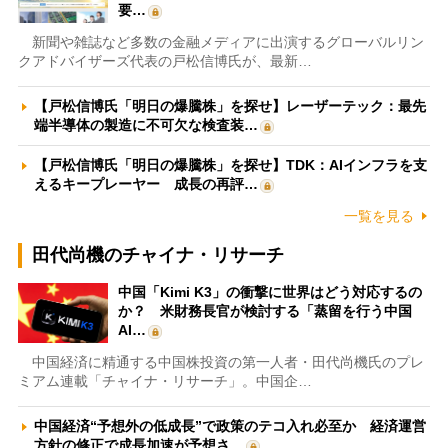
要…
新聞や雑誌など多数の金融メディアに出演するグローバルリン
クアドバイザーズ代表の戸松信博氏が、最新…
【戸松信博氏「明日の爆騰株」を探せ】レーザーテック：最先
端半導体の製造に不可欠な検査装…
【戸松信博氏「明日の爆騰株」を探せ】TDK：AIインフラを支
えるキープレーヤー 成長の再評…
一覧を見る
田代尚機のチャイナ・リサーチ
中国「Kimi K3」の衝撃に世界はどう対応するの
か？ 米財務長官が検討する「蒸留を行う中国
AI…
中国経済に精通する中国株投資の第一人者・田代尚機氏のプレ
ミアム連載「チャイナ・リサーチ」。中国企…
中国経済“予想外の低成長”で政策のテコ入れ必至か 経済運営
方針の修正で成長加速が予想さ…