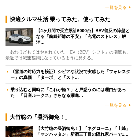
一覧を見る
快適クルマ生活 乗ってみた、使ってみた
【4ヶ月間で受注累計6000台】BEV普及の障壁と
なる「航続距離の不安」「充電のストレス」解
消…
あれほどもてはやされていた「EV（BEV）シフト」の潮流も、
最近では減速基調になっているように見える。…
《雪道の対応力を検証》シビアな状況で実感した「フォレスタ
ー」の真価 「ターボ」と「スト…
乗り込むと同時に「これが軽？」と戸惑うのには理由があっ
た 「日産ルークス」さらなる躍進…
一覧を見る
大竹聡の「昼酒御免！」
【大竹聡の昼酒御免！】「ネグローニ」「山崎」
「マンハッタン」新宿三丁目の隠れ家バーで1…