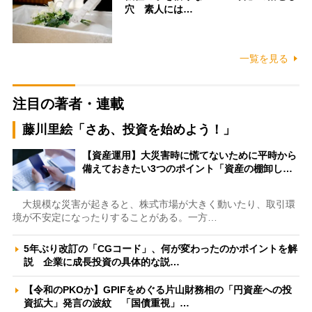
穴 素人には…
一覧を見る
注目の著者・連載
藤川里絵「さあ、投資を始めよう！」
【資産運用】大災害時に慌てないために平時から
備えておきたい3つのポイント「資産の棚卸し…
大規模な災害が起きると、株式市場が大きく動いたり、取引環
境が不安定になったりすることがある。一方…
5年ぶり改訂の「CGコード」、何が変わったのかポイントを解
説 企業に成長投資の具体的な説…
【令和のPKOか】GPIFをめぐる片山財務相の「円資産への投
資拡大」発言の波紋 「国債重視」…