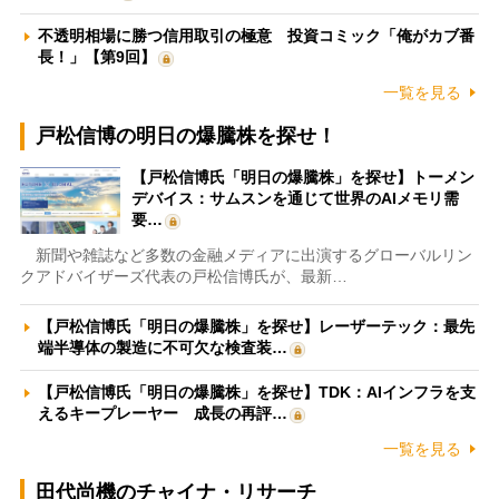
不透明相場に勝つ信用取引の極意 投資コミック「俺がカブ番
長！」【第9回】
一覧を見る
戸松信博の明日の爆騰株を探せ！
【戸松信博氏「明日の爆騰株」を探せ】トーメン
デバイス：サムスンを通じて世界のAIメモリ需
要…
新聞や雑誌など多数の金融メディアに出演するグローバルリン
クアドバイザーズ代表の戸松信博氏が、最新…
【戸松信博氏「明日の爆騰株」を探せ】レーザーテック：最先
端半導体の製造に不可欠な検査装…
【戸松信博氏「明日の爆騰株」を探せ】TDK：AIインフラを支
えるキープレーヤー 成長の再評…
一覧を見る
田代尚機のチャイナ・リサーチ