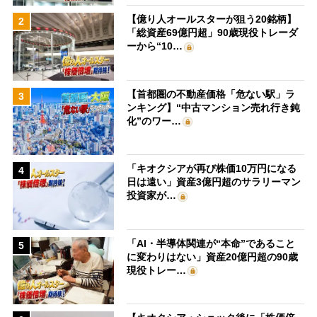
【億り人オールスターが狙う20銘柄】
2
「総資産69億円超」90歳現役トレーダ
ーから“10…
【首都圏の不動産価格「危ない駅」ラ
3
ンキング】“中古マンション売れ行き鈍
化”のワー…
「キオクシアが再び株価10万円になる
4
日は遠い」資産3億円超のサラリーマン
投資家が…
「AI・半導体関連が“本命”であること
5
に変わりはない」資産20億円超の90歳
現役トレー…