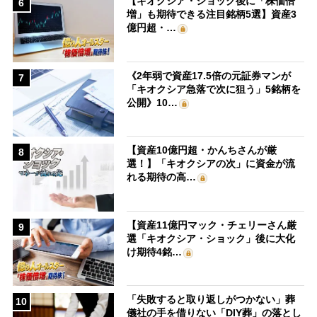
【キオクシア・ショック後に「株価倍
6
増」も期待できる注目銘柄5選】資産3
億円超・…
《2年弱で資産17.5倍の元証券マンが
7
「キオクシア急落で次に狙う」5銘柄を
公開》10…
【資産10億円超・かんちさんが厳
8
選！】「キオクシアの次」に資金が流
れる期待の高…
【資産11億円マック・チェリーさん厳
9
選「キオクシア・ショック」後に大化
け期待4銘…
「失敗すると取り返しがつかない」葬
10
儀社の手を借りない「DIY葬」の落とし