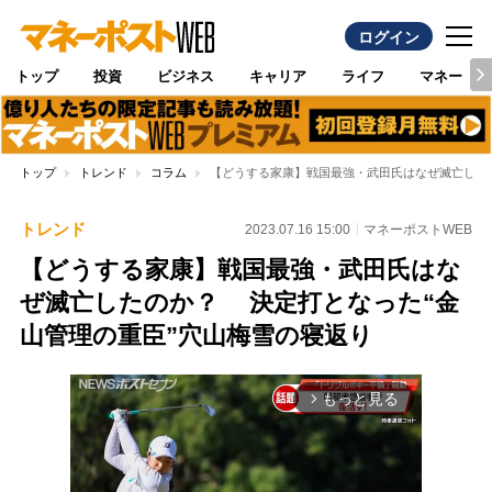
ログイン
トップ
投資
ビジネス
キャリア
ライフ
マネー
トップ
トレンド
コラム
【どうする家康】戦国最強・武田氏はなぜ滅亡した
トレンド
2023.07.16 15:00
マネーポストWEB
【どうする家康】戦国最強・武田氏はな
ぜ滅亡したのか？ 決定打となった“金
山管理の重臣”穴山梅雪の寝返り
もっと見る
arrow_forward_ios