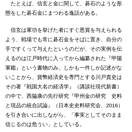
たとえば、信玄と金に関して、碁石のような形
態をした碁石金にまつわる逸話がある。
信玄は軍功を挙げた者にすぐ恩賞を与えられる
よう、戦場でも常に碁石金をそばに置き、自分の
手ですくって与えたというのだが、その実例を伝
えるのは江戸時代に入ってから編纂された『甲陽
軍鑑』という書物のみ。しかも一件しか記述がな
いことから、貨幣経済史を専門とする川戸貴史は
その著『戦国大名の経済学』（講談社現代新書）
の中で、西脇康の先行研究『甲州金の研究 史料
と現品の統合試論』（日本史史料研究会、2016）
を引き合いに出しながら、「事実としてそのまま
信じるのは危うい」としている。