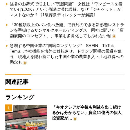
猛暑のお葬式で悩ましい“喪服問題” 女性は「ワンピースを着
ていけばOK」という俗説に潜む誤解、なぜ「ジャケット」が
マストなのか？《1級葬祭ディレクターが解説》
「30種類以上のパン食べ放題」で行列のできる新形態レストラ
ンを手掛けるサンマルクホールディングス 同社に聞いた「店
舗展開のコンセプト」、事業を多角化してもぶれない軸
急増する中国企業の“国籍ロンダリング” SHEIN、TikTok、
Temu…本社機能を海外に移転させ、トランプ関税の回避を狙
う 現地人を隠れ蓑にした中国企業の農業参入・土地取得への
懸念も
関連記事
ランキング
「キオクシアが今後も利益を出し続け
1
るかは分からない」資産11億円の個人
投資家が…