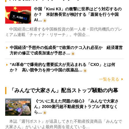
中国「Kimi K3」の衝撃に世界はどう対応するの
か？ 米財務長官が検討する「蒸留を行う中国
AI…
中国経済に精通する中国株投資の第一人者・田代尚機氏のプレ
ミアム連載「チャイナ・リサーチ」。中国企…
中国経済“予想外の低成長”で政策のテコ入れ必至か 経済運営
方針の修正で成長加速が予想さ…
“AI革命”で爆発的な需要拡大が見込まれる「CXO」とは何
か？ 高い競争力を持つ中国の医薬品…
一覧を見る
「みんなで大家さん」配当ストップ騒動の内幕
《ついに見えた問題の核心》「みんなで大家さ
ん」2000億円超不動産投資トラブル“異常なく
ら…
本誌『週刊ポスト』が追及してきた不動産投資商品「みんなで
大家さん」がいよいよ最終局面を迎えている…