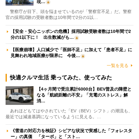
現…
警察庁が目下、頭を悩ませているのが「警察官不足」だ。警察
官の採用試験の受験者数は10年間で2分の1以…
【安全・安心ニッポンの危機】採用試験受験者数は10年間で2
分の1以下に！ 出生数減がも…
【医療崩壊】人口減少で「医師不足」に加えて「患者不足」に
見舞われ地域医療が限界に 今後…
一覧を見る
快適クルマ生活 乗ってみた、使ってみた
【4ヶ月間で受注累計6000台】BEV普及の障壁と
なる「航続距離の不安」「充電のストレス」解
消…
あれほどもてはやされていた「EV（BEV）シフト」の潮流も、
最近では減速基調になっているように見える。…
《雪道の対応力を検証》シビアな状況で実感した「フォレスタ
ー」の真価 「ターボ」と「スト…