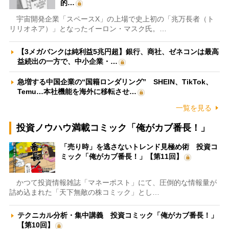
的…
宇宙開発企業「スペースX」の上場で史上初の「兆万長者（ト
リリオネア）」となったイーロン・マスク氏。…
【3メガバンクは純利益5兆円超】銀行、商社、ゼネコンは最高
益続出の一方で、中小企業・…
急増する中国企業の“国籍ロンダリング” SHEIN、TikTok、
Temu…本社機能を海外に移転させ…
一覧を見る
投資ノウハウ満載コミック「俺がカブ番長！」
「売り時」を逃さないトレンド見極め術 投資コ
ミック「俺がカブ番長！」【第11回】
かつて投資情報雑誌「マネーポスト」にて、圧倒的な情報量が
詰め込まれた「天下無敵の株コミック」とし…
テクニカル分析・集中講義 投資コミック「俺がカブ番長！」
【第10回】