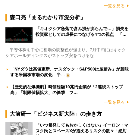
一覧を見る
森口亮「まるわかり市況分析」
「キオクシア急落で含み損が膨らんで…」損失を
投資家としての成長につなげる4つの視点 「…
半導体株を中心に相場の調整色が強まり、7月中旬にはキオク
シアホールディングスがストップ安をつけるな…
「NYダウは高値更新、ナスダック・S&P500は足踏み」が意味
する米国株市場の変化 半…
【歴史的な爆騰劇】時価総額10兆円企業が「2連続ストップ
高」「制限値幅拡大」の衝撃 フ…
一覧を見る
大前研一「ビジネス新大陸」の歩き方
「いつ暴発してもおかしくはない」イーロン・マ
スク氏とスペースXが抱えるリスクの数々「絶対