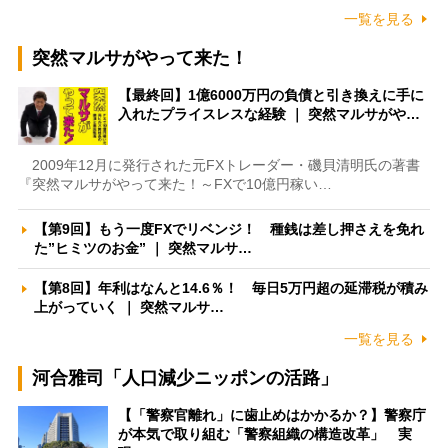
一覧を見る
突然マルサがやって来た！
【最終回】1億6000万円の負債と引き換えに手に
入れたプライスレスな経験 ｜ 突然マルサがや…
2009年12月に発行された元FXトレーダー・磯貝清明氏の著書
『突然マルサがやって来た！～FXで10億円稼い…
【第9回】もう一度FXでリベンジ！ 種銭は差し押さえを免れ
た”ヒミツのお金” ｜ 突然マルサ…
【第8回】年利はなんと14.6％！ 毎日5万円超の延滞税が積み
上がっていく ｜ 突然マルサ…
一覧を見る
河合雅司「人口減少ニッポンの活路」
【「警察官離れ」に歯止めはかかるか？】警察庁
が本気で取り組む「警察組織の構造改革」 実