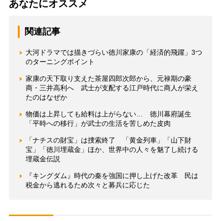
あなたにオススメ
関連記事
大河ドラマでは描きづらい徳川家康の「経済的飛躍」3つ
のターニングポイント
家康の天下取り支えた茶屋四郎次郎から、元禄期の豪
商・三井高利へ 武士が支配する江戸時代に商人が栄え
たのはなぜか
物価は上昇しても給料は上がらない… 徳川幕府誕生
「平時への移行」が武士の生活を苦しめた皮肉
「ナチスの財宝」は捜索終了 「黄金列車」「山下財
宝」「徳川埋蔵金」ほか、世界中の人々を魅了し続ける
埋蔵金伝説
『キングダム』時代の秦を強国に押し上げた改革 民は
税金から逃れるため次々と募兵に応じた