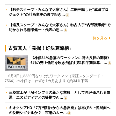
【独走スクープ・みんなで大家さん】二転三転した“成田プロ
ジェクト”の計画変更の裏で起き…
【追及スクープ・みんなで大家さん】独占入手“内部議事録”で
明かされる柳瀬健一・代表の思…
一覧を見る
古賀真人「発掘！好決算銘柄」
《株価34％急落のワークマンに特大反転の期待》
6月の売上低迷を吹き飛ばす第1四半期決算、…
6月3日に8330円をつけたワークマン（東証スタンダード・
7564）の株価は、わずか1カ月あまりで約34％下落…
三菱重工が「AIインフラの新たな主役」として再評価される気
運 エヌビディアとの提携でAI…
キオクシアHD「7万円割れからの急反発」は再びの上昇局面へ
の反転シグナルか？ 市場のムー…