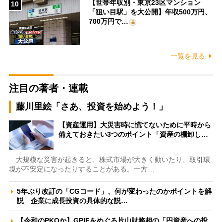
【世帯年収別・東京23区マンション
10
「狙い目駅」を大公開】年収500万円、
700万円で…
一覧を見る
注目の著者・連載
藤川里絵「さあ、投資を始めよう！」
【資産運用】大災害時に慌てないために平時から
備えておきたい3つのポイント「資産の棚卸し…
大規模な災害が起きると、株式市場が大きく動いたり、取引環
境が不安定になったりすることがある。一方…
5年ぶり改訂の「CGコード」、何が変わったのかポイントを解
説 企業に成長投資の具体的な説…
【令和のPKOか】GPIFをめぐる片山財務相の「円資産への投