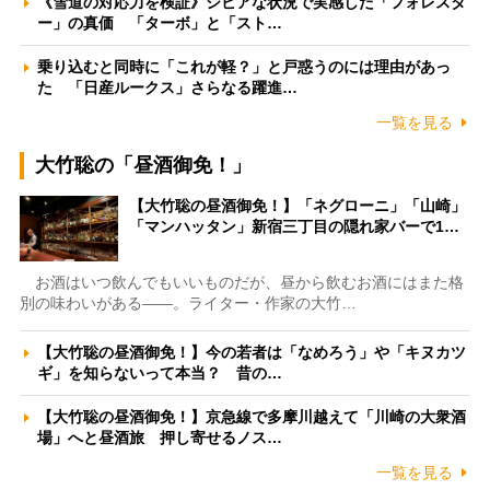
《雪道の対応力を検証》シビアな状況で実感した「フォレスタ
ー」の真価 「ターボ」と「スト…
乗り込むと同時に「これが軽？」と戸惑うのには理由があっ
た 「日産ルークス」さらなる躍進…
一覧を見る
大竹聡の「昼酒御免！」
【大竹聡の昼酒御免！】「ネグローニ」「山崎」
「マンハッタン」新宿三丁目の隠れ家バーで1…
お酒はいつ飲んでもいいものだが、昼から飲むお酒にはまた格
別の味わいがある――。ライター・作家の大竹…
【大竹聡の昼酒御免！】今の若者は「なめろう」や「キヌカツ
ギ」を知らないって本当？ 昔の…
【大竹聡の昼酒御免！】京急線で多摩川越えて「川崎の大衆酒
場」へと昼酒旅 押し寄せるノス…
一覧を見る