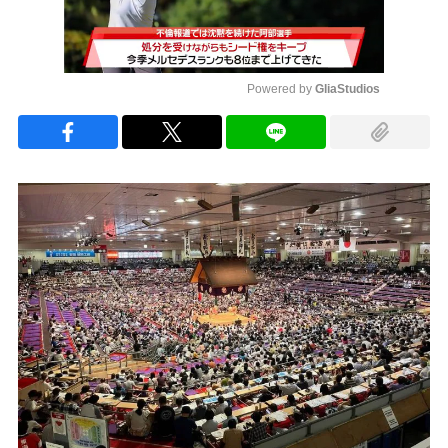
Powered by 
GliaStudios
Mute