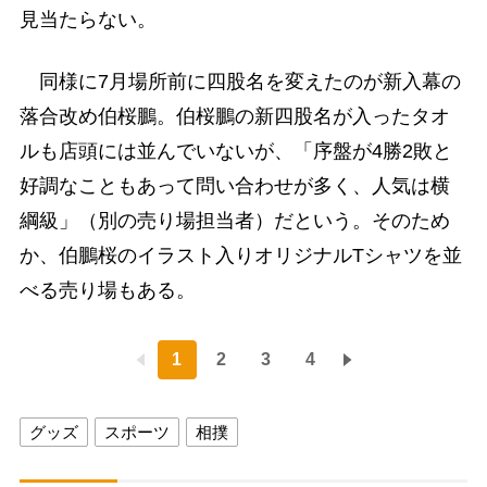
見当たらない。
同様に7月場所前に四股名を変えたのが新入幕の
落合改め伯桜鵬。伯桜鵬の新四股名が入ったタオ
ルも店頭には並んでいないが、「序盤が4勝2敗と
好調なこともあって問い合わせが多く、人気は横
綱級」（別の売り場担当者）だという。そのため
か、伯鵬桜のイラスト入りオリジナルTシャツを並
べる売り場もある。
1
2
3
4
グッズ
スポーツ
相撲