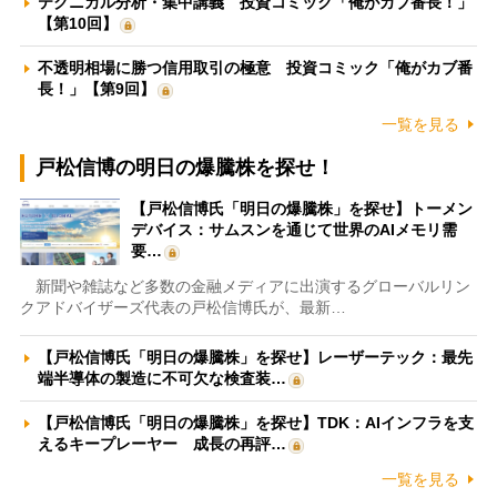
テクニカル分析・集中講義 投資コミック「俺がカブ番長！」
【第10回】
不透明相場に勝つ信用取引の極意 投資コミック「俺がカブ番
長！」【第9回】
一覧を見る
戸松信博の明日の爆騰株を探せ！
【戸松信博氏「明日の爆騰株」を探せ】トーメン
デバイス：サムスンを通じて世界のAIメモリ需
要…
新聞や雑誌など多数の金融メディアに出演するグローバルリン
クアドバイザーズ代表の戸松信博氏が、最新…
【戸松信博氏「明日の爆騰株」を探せ】レーザーテック：最先
端半導体の製造に不可欠な検査装…
【戸松信博氏「明日の爆騰株」を探せ】TDK：AIインフラを支
えるキープレーヤー 成長の再評…
一覧を見る