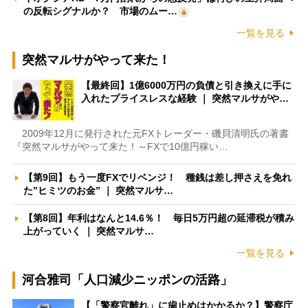
の反転シグナルか？ 市場のムー…
一覧を見る
突然マルサがやって来た！
【最終回】1億6000万円の負債と引き換えに手に
入れたプライスレスな経験 ｜ 突然マルサがや…
2009年12月に発行された元FXトレーダー・磯貝清明氏の著書
『突然マルサがやって来た！～FXで10億円稼い…
【第9回】もう一度FXでリベンジ！ 種銭は差し押さえを免れ
た”ヒミツのお金” ｜ 突然マルサ…
【第8回】年利はなんと14.6％！ 毎日5万円超の延滞税が積み
上がっていく ｜ 突然マルサ…
一覧を見る
河合雅司「人口減少ニッポンの活路」
【「警察官離れ」に歯止めはかかるか？】警察庁