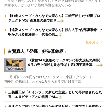
本誌『週刊ポスト』が追及してきた不動産投資商品「みんなで
大家さん」がいよいよ最終局面を迎えている…
【独走スクープ・みんなで大家さん】二転三転した“成田プロ
ジェクト”の計画変更の裏で起き…
【追及スクープ・みんなで大家さん】独占入手“内部議事録”で
明かされる柳瀬健一・代表の思…
一覧を見る
古賀真人「発掘！好決算銘柄」
《株価34％急落のワークマンに特大反転の期待》
6月の売上低迷を吹き飛ばす第1四半期決算、…
6月3日に8330円をつけたワークマン（東証スタンダード・
7564）の株価は、わずか1カ月あまりで約34％下落…
三菱重工が「AIインフラの新たな主役」として再評価される気
運 エヌビディアとの提携でAI…
キオクシアHD「7万円割れからの急反発」は再びの上昇局面へ