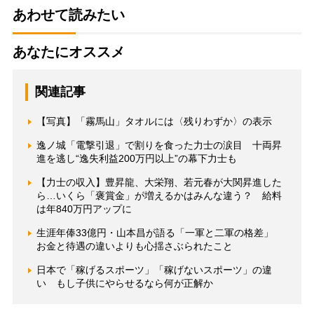
あわせて読みたい
あなたにオススメ
関連記事
【写真】「霧馬山」タオルには〈残りわずか〉の表示
逸ノ城「電撃引退」で割りを食った力士の涙目 十両昇
進を逃し“逸失利益200万円以上”の幕下力士も
【力士の収入】豊昇龍、大栄翔、若元春が大関昇進した
ら…いくら「褒賞金」が増えるかはみんな違う？ 給料
は年840万円アップに
生涯年俸33億円・山本昌が語る「一軍と二軍の格差」
お金と待遇の違いよりも心揺さぶられたこと
日本で「稼げるスポーツ」「稼げないスポーツ」の違
い もし子供にやらせるなら何が正解か