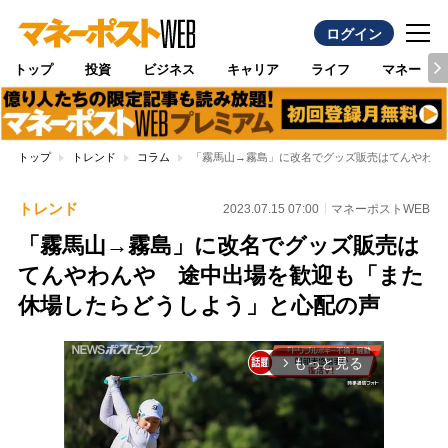
ログイン
トップ
投資
ビジネス
キャリア
ライフ
マネー
トップ
トレンド
コラム
「霧馬山→霧島」に改名でグッズ販売はてんやわん
トレンド
2023.07.15 07:00
マネーポストWEB
「霧馬山→霧島」に改名でグッズ販売は
てんやわんや 途中出場を歓迎も「また
休場したらどうしよう」と心配の声
もっと見る
arrow_forward_ios