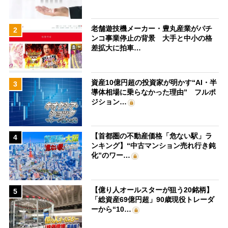
老舗遊技機メーカー・豊丸産業がパチ
2
ンコ事業停止の背景 大手と中小の格
差拡大に拍車…
資産10億円超の投資家が明かす“AI・半
3
導体相場に乗らなかった理由” フルポ
ジション…
【首都圏の不動産価格「危ない駅」ラ
4
ンキング】“中古マンション売れ行き鈍
化”のワー…
【億り人オールスターが狙う20銘柄】
5
「総資産69億円超」90歳現役トレーダ
ーから“10…