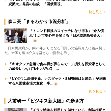
資拡大」発言の波紋 「国債重視」…
一覧を見る
森口亮「まるわかり市況分析」
「トレンド転換のスイッチになり得る」“介入慣
れ”した市場心理を変える「日米協調為替介入」
…
日米両政府が、約28年ぶりとなる円買いの協調介入に踏み切っ
た。米国も追加介入を辞さない姿勢を示して…
「キオクシア急落で含み損が膨らんで…」損失を投資家として
の成長につなげる4つの視点 …
「NYダウは高値更新、ナスダック・S&P500は足踏み」が意味
する米国株市場の変化 半…
一覧を見る
大前研一「ビジネス新大陸」の歩き方
「イラン戦争を利用して儲けている」利益相反と