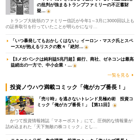
の批判が強まるトランプファミリーの不正蓄財
疑…
トランプ大統領のファミリー信託が今年1～3月に3000回以上も
の証券取引を行っていたことが明らかになり…
「いつ暴発してもおかしくはない」イーロン・マスク氏とスペ
ースXが抱えるリスクの数々「絶対…
【3メガバンクは純利益5兆円超】銀行、商社、ゼネコンは最高
益続出の一方で、中小企業・…
一覧を見る
投資ノウハウ満載コミック「俺がカブ番長！」
「売り時」を逃さないトレンド見極め術 投資コ
ミック「俺がカブ番長！」【第11回】
かつて投資情報雑誌「マネーポスト」にて、圧倒的な情報量が
詰め込まれた「天下無敵の株コミック」とし…