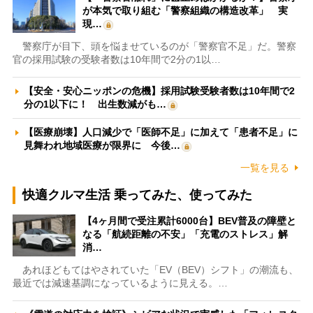
が本気で取り組む「警察組織の構造改革」 実
現…
警察庁が目下、頭を悩ませているのが「警察官不足」だ。警察
官の採用試験の受験者数は10年間で2分の1以…
【安全・安心ニッポンの危機】採用試験受験者数は10年間で2
分の1以下に！ 出生数減がも…
【医療崩壊】人口減少で「医師不足」に加えて「患者不足」に
見舞われ地域医療が限界に 今後…
一覧を見る
快適クルマ生活 乗ってみた、使ってみた
【4ヶ月間で受注累計6000台】BEV普及の障壁と
なる「航続距離の不安」「充電のストレス」解
消…
あれほどもてはやされていた「EV（BEV）シフト」の潮流も、
最近では減速基調になっているように見える。…