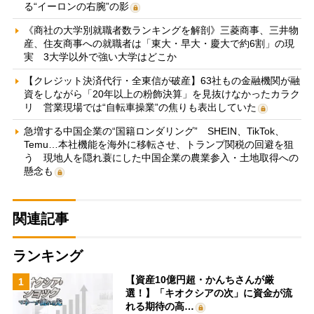
る“イーロンの右腕”の影
《商社の大学別就職者数ランキングを解剖》三菱商事、三井物
産、住友商事への就職者は「東大・早大・慶大で約6割」の現
実 3大学以外で強い大学はどこか
【クレジット決済代行・全東信が破産】63社もの金融機関が融
資をしながら「20年以上の粉飾決算」を見抜けなかったカラク
リ 営業現場では“自転車操業”の焦りも表出していた
急増する中国企業の“国籍ロンダリング” SHEIN、TikTok、
Temu…本社機能を海外に移転させ、トランプ関税の回避を狙
う 現地人を隠れ蓑にした中国企業の農業参入・土地取得への
懸念も
関連記事
ランキング
【資産10億円超・かんちさんが厳
1
選！】「キオクシアの次」に資金が流
れる期待の高…