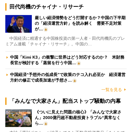
田代尚機のチャイナ・リサーチ
厳しい経済情勢をどう打開するか？中国の下半期
の「経済運営方針」を読み解く 需要不足対策
が…
中国経済に精通する中国株投資の第一人者・田代尚機氏のプレ
ミアム連載「チャイナ・リサーチ」。中国の…
中国「Kimi K3」の衝撃に世界はどう対応するのか？ 米財務
長官が検討する「蒸留を行う中国…
中国経済“予想外の低成長”で政策のテコ入れ必至か 経済運営
方針の修正で成長加速が予想さ…
一覧を見る
「みんなで大家さん」配当ストップ騒動の内幕
《ついに見えた問題の核心》「みんなで大家さ
ん」2000億円超不動産投資トラブル“異常なく
ら…