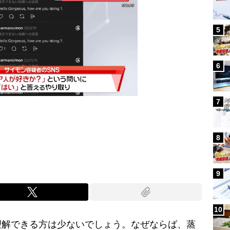
5
6
7
Mute
8
9
10
解できる方は少ないでしょう。なぜならば、蒸