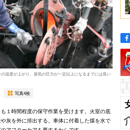
ーの温度が上がり、蒸気の圧力が一定以上になるまでには長い
写真4枚
も１時間程度の保守作業を受けます。火室の底
殻や灰を外に排出する。車体に付着した煤を水で