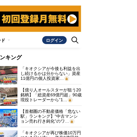
ンド
ログイン
ンキング
「キオクシアが今後も利益を出
し続けるかは分からない」資産
11億円の個人投資家…
【億り人オールスターが狙う20
銘柄】「総資産69億円超」90歳
現役トレーダーから“1…
【首都圏の不動産価格「危ない
駅」ランキング】“中古マンシ
ョン売れ行き鈍化”のワ…
「キオクシアが再び株価10万円