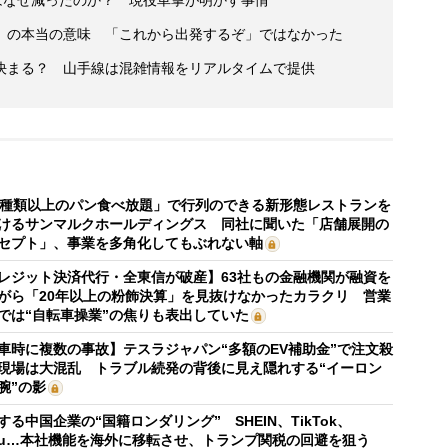
」の本当の意味 「これから出発するぞ」ではなかった
決まる？ 山手線は混雑情報をリアルタイムで提供
0種類以上のパン食べ放題」で行列のできる新形態レストランを
けるサンマルクホールディングス 同社に聞いた「店舗展開の
セプト」、事業を多角化してもぶれない軸
レジット決済代行・全東信が破産】63社もの金融機関が融資を
がら「20年以上の粉飾決算」を見抜けなかったカラクリ 営業
では“自転車操業”の焦りも表出していた
車時に複数の事故】テスラジャパン“多額のEV補助金”で注文殺
現場は大混乱 トラブル続発の背後に見え隠れする“イーロン
腕”の影
する中国企業の“国籍ロンダリング” SHEIN、TikTok、
mu…本社機能を海外に移転させ、トランプ関税の回避を狙う