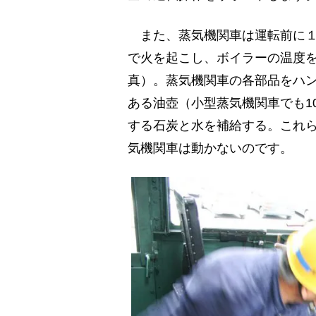
また、蒸気機関車は運転前に１
で火を起こし、ボイラーの温度
真）。蒸気機関車の各部品をハ
ある油壺（小型蒸気機関車でも1
する石炭と水を補給する。これら
気機関車は動かないのです。