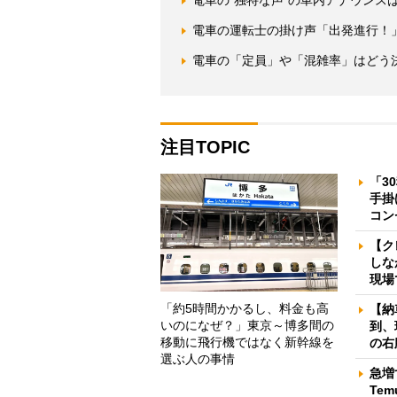
電車の運転士の掛け声「出発進行！
電車の「定員」や「混雑率」はどう
注目TOPIC
「3
手掛
コン
【ク
しな
現場
「約5時間かかるし、料金も高
【納
いのになぜ？」東京～博多間の
到、
移動に飛行機ではなく新幹線を
の右
選ぶ人の事情
急増
Te