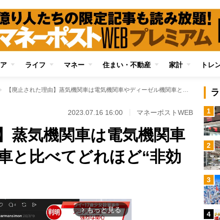
ア
ライフ
マネー
住まい・不動産
家計
トレ
【廃止された理由】蒸気機関車は電気機関車やディーゼル機関車と比べてどれほど“非効率”なのか
ラ
1
2023.07.16 16:00
マネーポストWEB
】蒸気機関車は電気機関車
2
車と比べてどれほど“非効
3
もっと見る
arrow_forward_ios
4