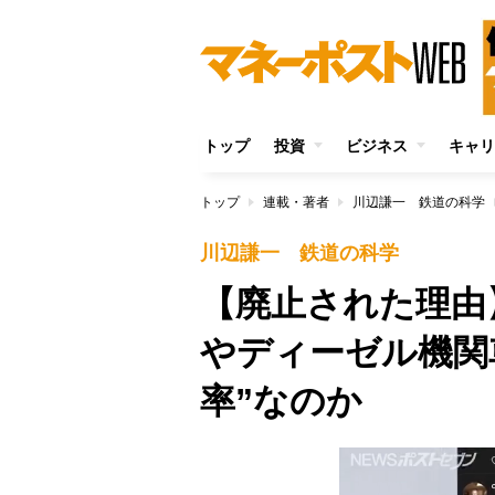
トップ
投資
ビジネス
キャリ
トップ
連載・著者
川辺謙一 鉄道の科学
川辺謙一 鉄道の科学
【廃止された理由
やディーゼル機関
率”なのか