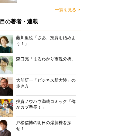
に…
一覧を見る
目の著者・連載
藤川里絵「さあ、投資を始めよ
う！」
森口亮「まるわかり市況分析」
大前研一「ビジネス新大陸」の
歩き方
投資ノウハウ満載コミック「俺
がカブ番長！」
戸松信博の明日の爆騰株を探
せ！