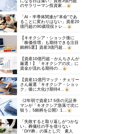
になる日は遠い」資産3億円超
のサラリーマン投資家…
「AI・半導体関連が“本命”であ
ることに変わりはない」資産20
億円超の90歳現役トレ…
【キオクシア・ショック後に
「株価倍増」も期待できる注目
銘柄5選】資産3億円超…
【資産10億円超・かんちさんが
厳選！】「キオクシアの次」に
資金が流れる期待の…
【資産11億円マック・チェリー
さん厳選「キオクシア・ショッ
ク」後に大化け期待4…
《2年弱で資産17.5倍の元証券
マンが「キオクシア急落で次に
狙う」5銘柄を公開》1…
「失敗すると取り返しがつかな
い」葬儀社の手を借りない
「DIY葬」の落とし穴 素人