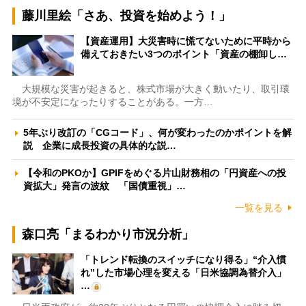
藤川里絵「さあ、投資を始めよう！」
【資産運用】大災害時に慌てないために平時から
備えておきたい3つのポイント「資産の棚卸し…
大規模な災害が起きると、株式市場が大きく動いたり、取引環
境が不安定になったりすることがある。一方…
5年ぶり改訂の「CGコード」、何が変わったのかポイントを解
説 企業に成長投資の具体的な説…
【令和のPKOか】GPIFをめぐる片山財務相の「円資産への投
資拡大」発言の波紋 「国債重視」…
一覧を見る
森口亮「まるわかり市況分析」
「トレンド転換のスイッチになり得る」“介入慣
れ”した市場心理を変える「日米協調為替介入」
…