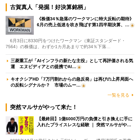
古賀真人「発掘！好決算銘柄」
《株価34％急落のワークマンに特大反転の期待》
6月の売上低迷を吹き飛ばす第1四半期決算、…
6月3日に8330円をつけたワークマン（東証スタンダード・
7564）の株価は、わずか1カ月あまりで約34％下落…
三菱重工が「AIインフラの新たな主役」として再評価される気
運 エヌビディアとの提携でAI…
キオクシアHD「7万円割れからの急反発」は再びの上昇局面へ
の反転シグナルか？ 市場のムー…
一覧を見る
突然マルサがやって来た！
【最終回】1億6000万円の負債と引き換えに手に
入れたプライスレスな経験 ｜ 突然マルサがや…