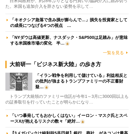
日米両政府が、約28年ぶりとなる円買いの協調介入に踏み切っ
た。米国も追加介入を辞さない姿勢を示して…
「キオクシア急落で含み損が膨らんで…」損失を投資家として
の成長につなげる4つの視点 …
「NYダウは高値更新、ナスダック・S&P500は足踏み」が意味
する米国株市場の変化 半…
一覧を見る
大前研一「ビジネス新大陸」の歩き方
「イラン戦争を利用して儲けている」利益相反と
の批判が強まるトランプファミリーの不正蓄財
疑…
トランプ大統領のファミリー信託が今年1～3月に3000回以上も
の証券取引を行っていたことが明らかになり…
「いつ暴発してもおかしくはない」イーロン・マスク氏とスペ
ースXが抱えるリスクの数々「絶対…
【3メガバンクは純利益5兆円超】銀行、商社、ゼネコンは最高