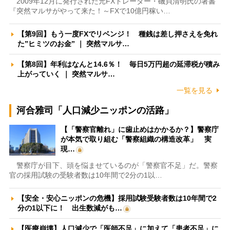
2009年12月に発行された元FXトレーダー・磯貝清明氏の著書
『突然マルサがやって来た！～FXで10億円稼い…
【第9回】もう一度FXでリベンジ！ 種銭は差し押さえを免れ
た”ヒミツのお金” ｜ 突然マルサ…
【第8回】年利はなんと14.6％！ 毎日5万円超の延滞税が積み
上がっていく ｜ 突然マルサ…
一覧を見る
河合雅司「人口減少ニッポンの活路」
【「警察官離れ」に歯止めはかかるか？】警察庁
が本気で取り組む「警察組織の構造改革」 実
現…
警察庁が目下、頭を悩ませているのが「警察官不足」だ。警察
官の採用試験の受験者数は10年間で2分の1以…
【安全・安心ニッポンの危機】採用試験受験者数は10年間で2
分の1以下に！ 出生数減がも…
【医療崩壊】人口減少で「医師不足」に加えて「患者不足」に