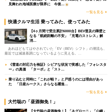
見舞われ地域医療が限界に 今後…
一覧を見る
快適クルマ生活 乗ってみた、使ってみた
【4ヶ月間で受注累計6000台】BEV普及の障壁と
なる「航続距離の不安」「充電のストレス」解
消…
あれほどもてはやされていた「EV（BEV）シフト」の潮流も、
最近では減速基調になっているように見える。…
《雪道の対応力を検証》シビアな状況で実感した「フォレスタ
ー」の真価 「ターボ」と「スト…
乗り込むと同時に「これが軽？」と戸惑うのには理由があっ
た 「日産ルークス」さらなる躍進…
一覧を見る
大竹聡の「昼酒御免！」
【大竹聡の昼酒御免！】「ネグローニ」「山崎」