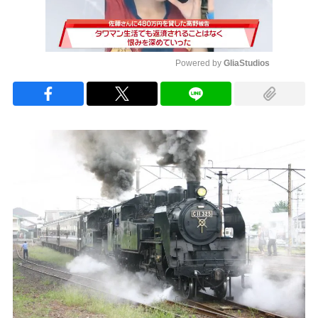
Powered by 
GliaStudios
Mute