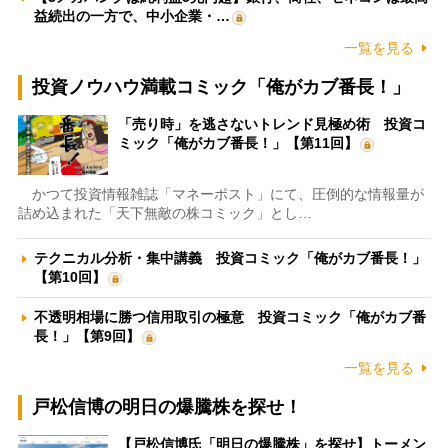
益続出の一方で、中小企業・…
一覧を見る
投資ノウハウ満載コミック「俺がカブ番長！」
「売り時」を逃さないトレンド見極め術 投資コ
ミック「俺がカブ番長！」【第11回】
かつて投資情報雑誌「マネーポスト」にて、圧倒的な情報量が
詰め込まれた「天下無敵の株コミック」とし…
テクニカル分析・集中講義 投資コミック「俺がカブ番長！」
【第10回】
不透明相場に勝つ信用取引の極意 投資コミック「俺がカブ番
長！」【第9回】
一覧を見る
戸松信博の明日の爆騰株を探せ！
【戸松信博氏「明日の爆騰株」を探せ】トーメン