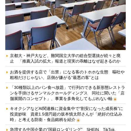
京都大・神戸大など、難関国立大学の総合型選抜が続々と廃
止 「推薦入試の拡大」報道と現実の乖離はなぜ起きるのか
お酒を提供する店で「出禁」になる客のトホホな生態 嘔吐や
粗相だけじゃない、店側が嫌がる“最悪の客”とは
「30種類以上のパン食べ放題」で行列のできる新形態レストラ
ンを手掛けるサンマルクホールディングス 同社に聞いた「店
舗展開のコンセプト」、事業を多角化してもぶれない軸
キオクシアなどAI関連株に資金集中で“割安になった成長株”に
投資妙味 資産1.5億円超の坂本慎太郎さんが「絶好の仕込み
時」と考える防衛・食品銘柄を紹介
急増する中国企業の“国籍ロンダリング” SHEIN、TikTok、