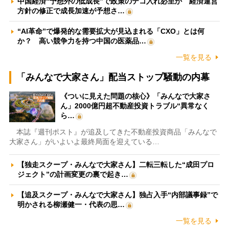
中国経済“予想外の低成長”で政策のテコ入れ必至か 経済運営
方針の修正で成長加速が予想さ…
“AI革命”で爆発的な需要拡大が見込まれる「CXO」とは何
か？ 高い競争力を持つ中国の医薬品…
一覧を見る
「みんなで大家さん」配当ストップ騒動の内幕
《ついに見えた問題の核心》「みんなで大家さ
ん」2000億円超不動産投資トラブル“異常なく
ら…
本誌『週刊ポスト』が追及してきた不動産投資商品「みんなで
大家さん」がいよいよ最終局面を迎えている…
【独走スクープ・みんなで大家さん】二転三転した“成田プロ
ジェクト”の計画変更の裏で起き…
【追及スクープ・みんなで大家さん】独占入手“内部議事録”で
明かされる柳瀬健一・代表の思…
一覧を見る