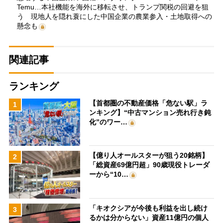
Temu…本社機能を海外に移転させ、トランプ関税の回避を狙
う 現地人を隠れ蓑にした中国企業の農業参入・土地取得への
懸念も
関連記事
ランキング
【首都圏の不動産価格「危ない駅」ラ
1
ンキング】“中古マンション売れ行き鈍
化”のワー…
【億り人オールスターが狙う20銘柄】
2
「総資産69億円超」90歳現役トレーダ
ーから“10…
「キオクシアが今後も利益を出し続け
3
るかは分からない」資産11億円の個人