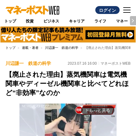
ログイン
トップ
投資
ビジネス
キャリア
ライフ
マネー
トップ
連載・著者
川辺謙一 鉄道の科学
【廃止された理由】蒸気機関車は
川辺謙一 鉄道の科学
2023.07.16 16:00
マネーポストWEB
【廃止された理由】蒸気機関車は電気機
関車やディーゼル機関車と比べてどれほ
ど“非効率”なのか
もっと見る
arrow_forward_ios