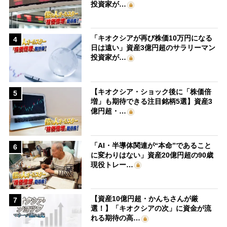
投資家が…
「キオクシアが再び株価10万円になる
4
日は遠い」資産3億円超のサラリーマン
投資家が…
【キオクシア・ショック後に「株価倍
5
増」も期待できる注目銘柄5選】資産3
億円超・…
「AI・半導体関連が“本命”であること
6
に変わりはない」資産20億円超の90歳
現役トレー…
【資産10億円超・かんちさんが厳
7
選！】「キオクシアの次」に資金が流
れる期待の高…