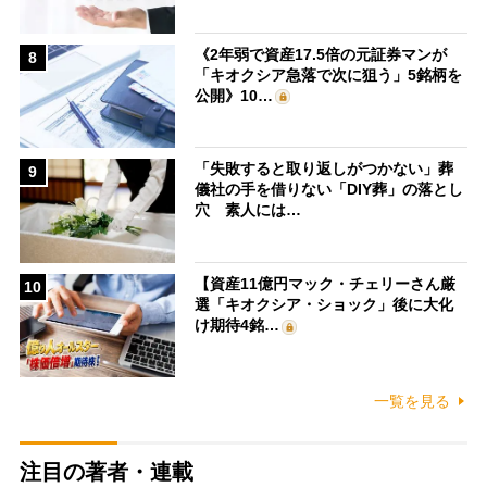
《2年弱で資産17.5倍の元証券マンが
8
「キオクシア急落で次に狙う」5銘柄を
公開》10…
「失敗すると取り返しがつかない」葬
9
儀社の手を借りない「DIY葬」の落とし
穴 素人には…
【資産11億円マック・チェリーさん厳
10
選「キオクシア・ショック」後に大化
け期待4銘…
一覧を見る
注目の著者・連載