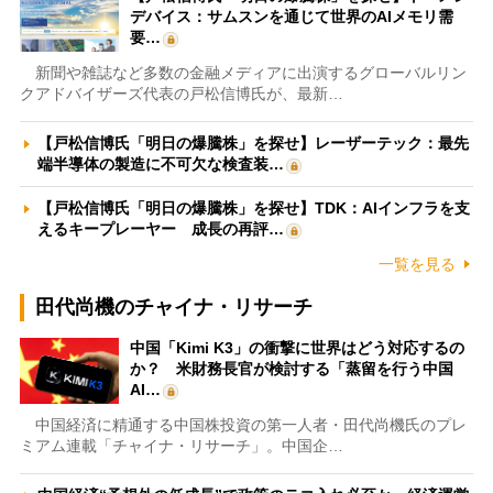
デバイス：サムスンを通じて世界のAIメモリ需
要…
新聞や雑誌など多数の金融メディアに出演するグローバルリン
クアドバイザーズ代表の戸松信博氏が、最新…
【戸松信博氏「明日の爆騰株」を探せ】レーザーテック：最先
端半導体の製造に不可欠な検査装…
【戸松信博氏「明日の爆騰株」を探せ】TDK：AIインフラを支
えるキープレーヤー 成長の再評…
一覧を見る
田代尚機のチャイナ・リサーチ
中国「Kimi K3」の衝撃に世界はどう対応するの
か？ 米財務長官が検討する「蒸留を行う中国
AI…
中国経済に精通する中国株投資の第一人者・田代尚機氏のプレ
ミアム連載「チャイナ・リサーチ」。中国企…