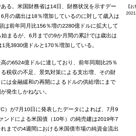
ある。米国財務省は14日、財務状況を示すデー
【お
202
6月の歳出は18％増加しているのに対して歳入は
は前年同月比156％増の2280億ドルに拡大して
ら始まるが、6月までの9か月間の累計では歳出は
1兆3930億ドルと170％増加している。
の6524億ドルに達しており、前年同期比25％
よる税収の不足、景気対策による支出増、その財
らには金融緩和の再開によるドルの供給増にまで
剰が発生しかねない。
C）が7月10日に発表したデータによれば、7月9
ンドによる米国債（10年）の純売建は2019年7
れまでの4週間における米国債市場の純資金流出