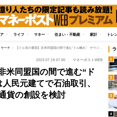
ア
ライフ
マネー
住まい・不動産
家計
トレ
リサーチ
【ドル安の要因】非米同盟国の間で進む“ドル離れ” サウジは人民元建てで石油取引、BRICSも貿易決済通貨の創設を検討
ラ
1
2023.07.19 07:00
マネーポストWEB
非米同盟国の間で進む“ド
2
は人民元建てで石油取引、
済通貨の創設を検討
3
Loaded
:
100.00%
/
4