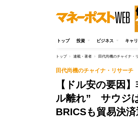
トップ
投資
ビジネス
キャリ
トップ
連載・著者
田代尚機のチャイナ・
田代尚機のチャイナ・リサーチ
【ドル安の要因】
ル離れ” サウジ
BRICSも貿易決
Unmute