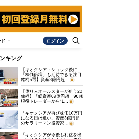
ンド
ログイン
ンキング
【キオクシア・ショック後に
「株価倍増」も期待できる注目
銘柄5選】資産3億円超…
【億り人オールスターが狙う20
銘柄】「総資産69億円超」90歳
現役トレーダーから“1…
「キオクシアが再び株価10万円
になる日は遠い」資産3億円超
のサラリーマン投資家…
「キオクシアが今後も利益を出