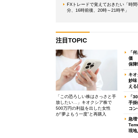
FXトレードで覚えておきたい「時間
分、16時前後、20時～21時半」
注目TOPIC
「何
価 
保障
キオ
妙味
える
「この恐ろしい株はさっさと手
「3
放したい…」キオクシア株で
手掛
500万円の利益を出した女性
コン
が“夢よもう一度”と再購入
急増
Te
現地