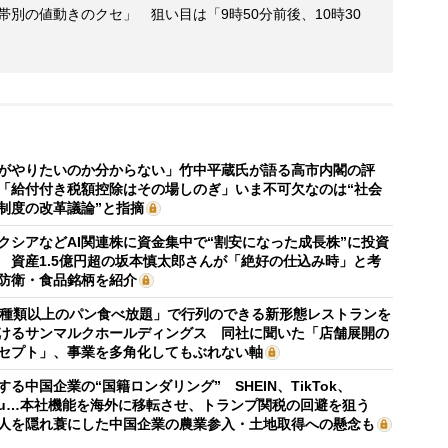
帯別の値動きのクセ」 狙い目は「9時50分前後、10時30
がやりたいのか分からない」竹中平蔵氏が語る高市内閣の評
「給付付き税額控除はその場しのぎ」いま不可欠なのは“社会
制度の改革議論”と指摘
クシアなどAI関連株に資金集中で“割安になった成長株”に投資
 資産1.5億円超の坂本慎太郎さんが「絶好の仕込み時」と考
防衛・食品銘柄を紹介
0種類以上のパン食べ放題」で行列のできる新形態レストランを
けるサンマルクホールディングス 同社に聞いた「店舗展開の
セプト」、事業を多角化してもぶれない軸
する中国企業の“国籍ロンダリング” SHEIN、TikTok、
mu…本社機能を海外に移転させ、トランプ関税の回避を狙う
人を隠れ蓑にした中国企業の農業参入・土地取得への懸念も