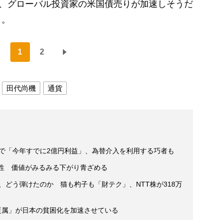
後、グローバル投資家の米国債売りが加速しそうだ
）。
1
2
田代尚機
通貨
場で「今年すでに2億円利益」、為替介入を利用する巧者も
男性 価値がみるみる下がり青ざめる
、どう弾けたのか 猫も杓子も「財テク」、NTT株が318万
従属」が日本の貧困化を加速させている