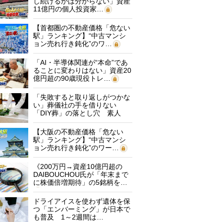
し続けるかは分からない」資産
11億円の個人投資家…
【首都圏の不動産価格「危ない
駅」ランキング】“中古マンシ
ョン売れ行き鈍化”のワ…
「AI・半導体関連が“本命”であ
ることに変わりはない」資産20
億円超の90歳現役トレ…
「失敗すると取り返しがつかな
い」葬儀社の手を借りない
「DIY葬」の落とし穴 素人
に…
【大阪の不動産価格「危ない
駅」ランキング】“中古マンシ
ョン売れ行き鈍化”のワー…
《200万円→資産10億円超の
DAIBOUCHOU氏が「年末まで
に株価倍増期待」の5銘柄を…
ドライアイスを使わず遺体を保
つ「エンバーミング」が日本で
も普及 1～2週間は…