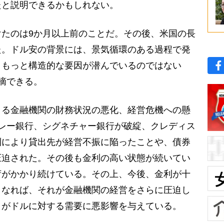
たと説明できるかもしれない。
たのは9か月以上前のことだ。その後、米国の長
た。ドル安の背景には、景気循環のある過程で発
、もっと構造的な要因が潜んでいるのではない
摘できる。
る金融機関の財務状況の悪化、経営危機への懸
レー銀行、シグネチャー銀行が破綻、クレディス
利により貸出先が経営不振に陥ったことや、債券
圧迫された。その後も金利の高い状態が続いてい
荷がかかり続けている。その上、今後、金利が十
となれば、それが金融機関の経営をさらに圧迫し
クがドルに対する需要に悪影響を与えている。