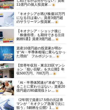
し続けるかは分からない」資産
11億円の個人投資家…
「キオクシアが再び株価10万円
になる日は遠い」資産3億円超
のサラリーマン投資家…
【キオクシア・ショック後に
「株価倍増」も期待できる注目
銘柄5選】資産3億円超…
資産10億円超の投資家が明か
す“AI・半導体相場に乗らなかっ
た理由” フルポジショ…
【世帯年収別・東京23区マンシ
ョン「狙い目駅」を大公開】年
収500万円、700万円…
「AI・半導体関連が“本命”であ
ることに変わりはない」資産20
億円超の90歳現役トレ…
《2年弱で資産17.5倍の元証券
マンが「キオクシア急落で次に
狙う」5銘柄を公開》1…