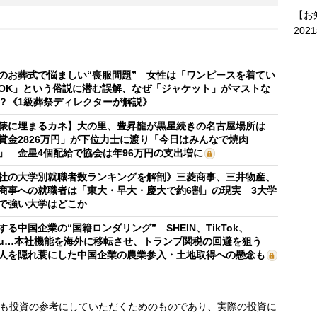
【お
202
のお葬式で悩ましい“喪服問題” 女性は「ワンピースを着てい
OK」という俗説に潜む誤解、なぜ「ジャケット」がマストな
？《1級葬祭ディレクターが解説》
俵に埋まるカネ】大の里、豊昇龍が黒星続きの名古屋場所は
賞金2826万円」が下位力士に渡り「今日はみんなで焼肉
」 金星4個配給で協会は年96万円の支出増に
社の大学別就職者数ランキングを解剖》三菱商事、三井物産、
商事への就職者は「東大・早大・慶大で約6割」の現実 3大学
で強い大学はどこか
する中国企業の“国籍ロンダリング” SHEIN、TikTok、
mu…本社機能を海外に移転させ、トランプ関税の回避を狙う
人を隠れ蓑にした中国企業の農業参入・土地取得への懸念も
も投資の参考にしていただくためのものであり、実際の投資に