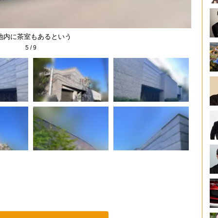
地内に茶室もあるという
5
/
9