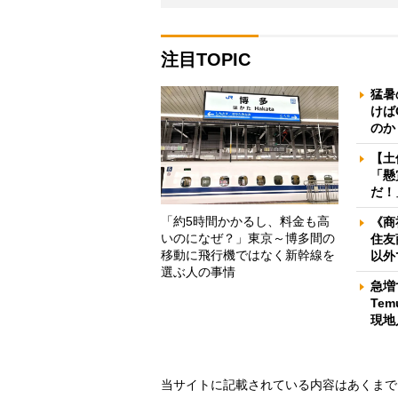
注目TOPIC
猛暑
けば
のか
【土
「懸
だ！
「約5時間かかるし、料金も高
《商
いのになぜ？」東京～博多間の
住友
移動に飛行機ではなく新幹線を
以外
選ぶ人の事情
急増
Te
現地
当サイトに記載されている内容はあくまで