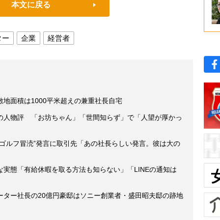
本文に戻る
ター
企業
経営者
地面積は1000平米超えの兼重社長自宅
の人物評 「お坊ちゃん」「世間知らず」で「人望が厚かっ
“ゴルフ冒涜”発言に取引先「あの社長らしい発言。彼は大の
実態「有給休暇を取る方法も知らない」「LINEの通知は
ーター社長の20億円豪邸はソニー創業者・盛田昭夫邸の跡地