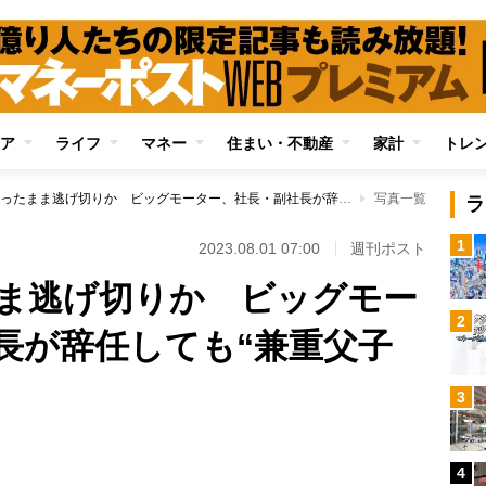
ア
ライフ
マネー
住まい・不動産
家計
トレ
影響力を持ったまま逃げ切りか ビッグモーター、社長・副社長が辞任しても“兼重父子が支配”の現状
写真一覧
ラ
1
2023.08.01 07:00
週刊ポスト
ま逃げ切りか ビッグモー
2
長が辞任しても“兼重父子
3
4
Loaded
: