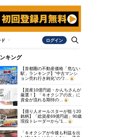
ンド
ログイン
ンキング
【首都圏の不動産価格「危ない
駅」ランキング】“中古マンシ
ョン売れ行き鈍化”のワ…
【資産10億円超・かんちさんが
厳選！】「キオクシアの次」に
資金が流れる期待の…
【億り人オールスターが狙う20
銘柄】「総資産69億円超」90歳
現役トレーダーから“1…
「キオクシアが今後も利益を出