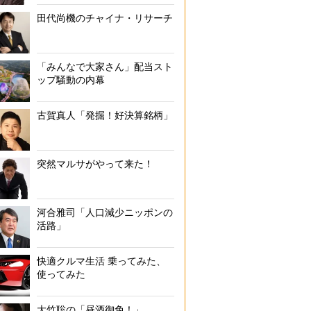
田代尚機のチャイナ・リサーチ
敷地面積は1000平米超え
「みんなで大家さん」配当スト
ップ騒動の内幕
古賀真人「発掘！好決算銘柄」
突然マルサがやって来た！
河合雅司「人口減少ニッポンの
活路」
快適クルマ生活 乗ってみた、
使ってみた
大竹聡の「昼酒御免！」