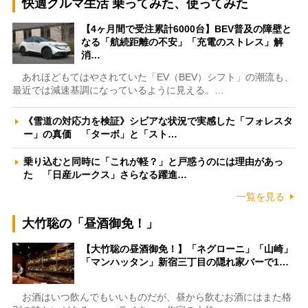
快適クルマ生活 乗ってみた、使ってみた
【4ヶ月間で受注累計6000台】BEV普及の障壁と
なる「航続距離の不安」「充電のストレス」解
消…
あれほどもてはやされていた「EV（BEV）シフト」の潮流も、
最近では減速基調になっているように見える。…
《雪道の対応力を検証》シビアな状況で実感した「フォレスタ
ー」の真価 「ターボ」と「スト…
乗り込むと同時に「これが軽？」と戸惑うのには理由があっ
た 「日産ルークス」さらなる躍進…
一覧を見る
大竹聡の「昼酒御免！」
【大竹聡の昼酒御免！】「ネグローニ」「山崎」
「マンハッタン」新宿三丁目の隠れ家バーで1…
お酒はいつ飲んでもいいものだが、昼から飲むお酒にはまた格