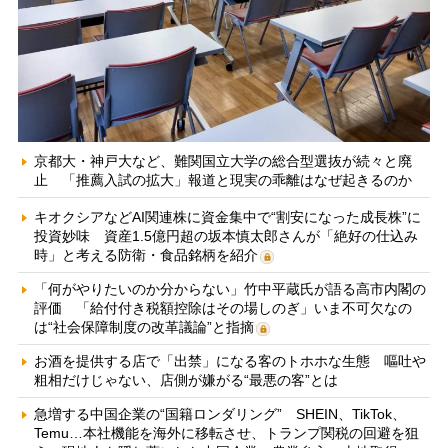
京都大・神戸大など、難関国立大学の総合型選抜が続々と廃
止 「推薦入試の拡大」報道と現実の乖離はなぜ起きるのか
キオクシアなどAI関連株に資金集中で“割安になった成長株”に
投資妙味 資産1.5億円超の坂本慎太郎さんが「絶好の仕込み
時」と考える防衛・食品銘柄を紹介
「何がやりたいのか分からない」竹中平蔵氏が語る高市内閣の
評価 「給付付き税額控除はその場しのぎ」いま不可欠なの
は“社会保障制度の改革議論”と指摘
お酒を提供する店で「出禁」になる客のトホホな生態 嘔吐や
粗相だけじゃない、店側が嫌がる“最悪の客”とは
急増する中国企業の“国籍ロンダリング” SHEIN、TikTok、
Temu…本社機能を海外に移転させ、トランプ関税の回避を狙