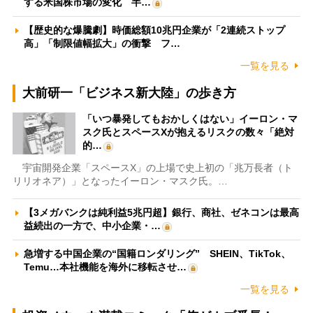
する米国株市場の変化 半…
【歴史的な爆騰劇】時価総額10兆円企業が「2連続ストップ
高」「制限値幅拡大」の衝撃 フ…
一覧を見る
大前研一「ビジネス新大陸」の歩き方
「いつ暴発してもおかしくはない」イーロン・マ
スク氏とスペースXが抱えるリスクの数々「絶対
的…
宇宙開発企業「スペースX」の上場で史上初の「兆万長者（ト
リリオネア）」となったイーロン・マスク氏。…
【3メガバンクは純利益5兆円超】銀行、商社、ゼネコンは最高
益続出の一方で、中小企業・…
急増する中国企業の“国籍ロンダリング” SHEIN、TikTok、
Temu…本社機能を海外に移転させ…
一覧を見る