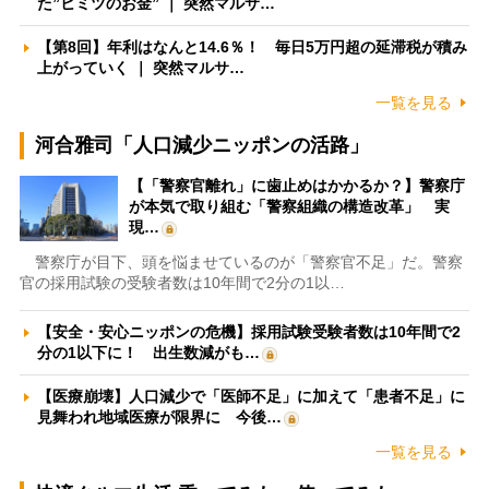
た”ヒミツのお金” ｜ 突然マルサ…
【第8回】年利はなんと14.6％！ 毎日5万円超の延滞税が積み
上がっていく ｜ 突然マルサ…
一覧を見る
河合雅司「人口減少ニッポンの活路」
【「警察官離れ」に歯止めはかかるか？】警察庁
が本気で取り組む「警察組織の構造改革」 実
現…
警察庁が目下、頭を悩ませているのが「警察官不足」だ。警察
官の採用試験の受験者数は10年間で2分の1以…
【安全・安心ニッポンの危機】採用試験受験者数は10年間で2
分の1以下に！ 出生数減がも…
【医療崩壊】人口減少で「医師不足」に加えて「患者不足」に
見舞われ地域医療が限界に 今後…
一覧を見る