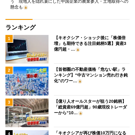
う 現地人を隠れ蓑にした中国企業の農業参入・土地取得への
懸念も
ランキング
【キオクシア・ショック後に「株価倍
1
増」も期待できる注目銘柄5選】資産3
億円超・…
【首都圏の不動産価格「危ない駅」ラ
2
ンキング】“中古マンション売れ行き鈍
化”のワー…
【億り人オールスターが狙う20銘柄】
3
「総資産69億円超」90歳現役トレーダ
ーから“10…
「キオクシアが再び株価10万円になる
4