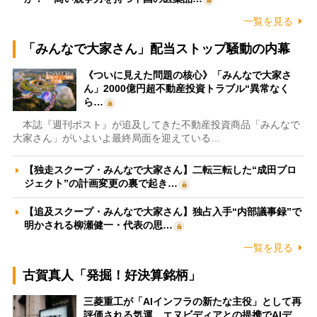
一覧を見る
「みんなで大家さん」配当ストップ騒動の内幕
《ついに見えた問題の核心》「みんなで大家さ
ん」2000億円超不動産投資トラブル“異常なく
ら…
本誌『週刊ポスト』が追及してきた不動産投資商品「みんなで
大家さん」がいよいよ最終局面を迎えている…
【独走スクープ・みんなで大家さん】二転三転した“成田プロ
ジェクト”の計画変更の裏で起き…
【追及スクープ・みんなで大家さん】独占入手“内部議事録”で
明かされる柳瀬健一・代表の思…
一覧を見る
古賀真人「発掘！好決算銘柄」
三菱重工が「AIインフラの新たな主役」として再
評価される気運 エヌビディアとの提携でAIデ…