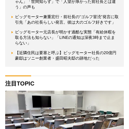
ゃん」「世間知らず」で「人望が厚かった前社長とは違
う」の声も
ビッグモーター兼重宏行・前社長の“ゴルフ冒涜”発言に取
引先「あの社長らしい発言。彼は大のゴルフ好きです」
ビッグモーター元店長が明かす過酷な実態「有給休暇を
取る方法も知らない」「LINEの通知は深夜3時まで止ま
らない」
【近隣住民は要塞と呼ぶ】ビッグモーター社長の20億円
豪邸はソニー創業者・盛田昭夫邸の跡地だった
注目TOPIC