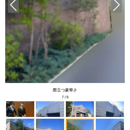
際立つ豪華さ
7
/
9