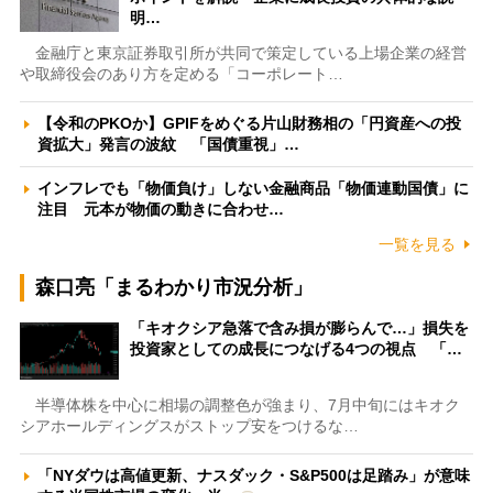
明…
金融庁と東京証券取引所が共同で策定している上場企業の経営
や取締役会のあり方を定める「コーポレート…
【令和のPKOか】GPIFをめぐる片山財務相の「円資産への投
資拡大」発言の波紋 「国債重視」…
インフレでも「物価負け」しない金融商品「物価連動国債」に
注目 元本が物価の動きに合わせ…
一覧を見る
森口亮「まるわかり市況分析」
「キオクシア急落で含み損が膨らんで…」損失を
投資家としての成長につなげる4つの視点 「…
半導体株を中心に相場の調整色が強まり、7月中旬にはキオク
シアホールディングスがストップ安をつけるな…
「NYダウは高値更新、ナスダック・S&P500は足踏み」が意味