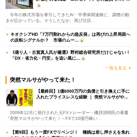
今年の株式市場を牽引してきたAI・半導体関連株に、調整の動
きが広がっている。そうしたなか、再び注目…
キオクシアHD「7万円割れからの急反発」は再びの上昇局面へ
の反転シグナルか？ 市場のムー…
《億り人・古賀真人氏が厳選》野村総合研究所だけじゃない！
「DX・省力化・円安」を追い風に…
一覧を見る
突然マルサがやって来た！
【最終回】1億6000万円の負債と引き換えに手に
入れたプライスレスな経験 ｜ 突然マルサがや…
2009年12月に発行された元FXトレーダー・磯貝清明氏の著書
『突然マルサがやって来た！～FXで10億円稼い…
【第9回】もう一度FXでリベンジ！ 種銭は差し押さえを免れ