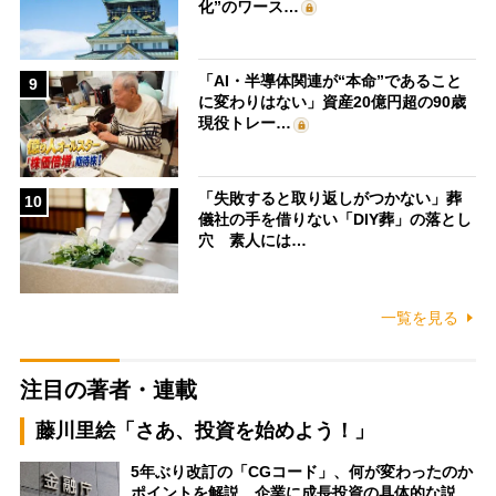
化”のワース…
「AI・半導体関連が“本命”であること
9
に変わりはない」資産20億円超の90歳
現役トレー…
「失敗すると取り返しがつかない」葬
10
儀社の手を借りない「DIY葬」の落とし
穴 素人には…
一覧を見る
注目の著者・連載
藤川里絵「さあ、投資を始めよう！」
5年ぶり改訂の「CGコード」、何が変わったのか
ポイントを解説 企業に成長投資の具体的な説