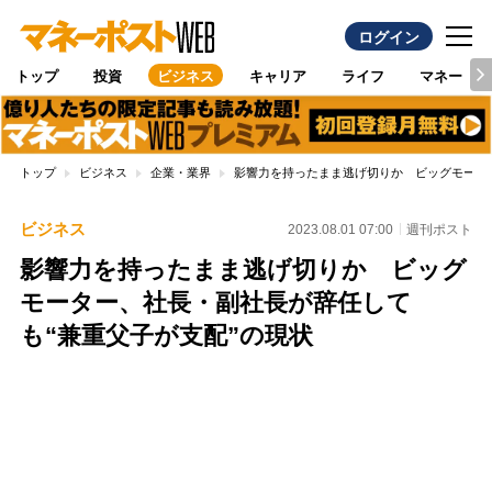
ログイン
トップ
投資
ビジネス
キャリア
ライフ
マネー
トップ
ビジネス
企業・業界
影響力を持ったまま逃げ切りか ビッグモータ
ビジネス
2023.08.01 07:00
週刊ポスト
影響力を持ったまま逃げ切りか ビッグ
モーター、社長・副社長が辞任して
も“兼重父子が支配”の現状
Loaded
:
100.00%
/
Unmute