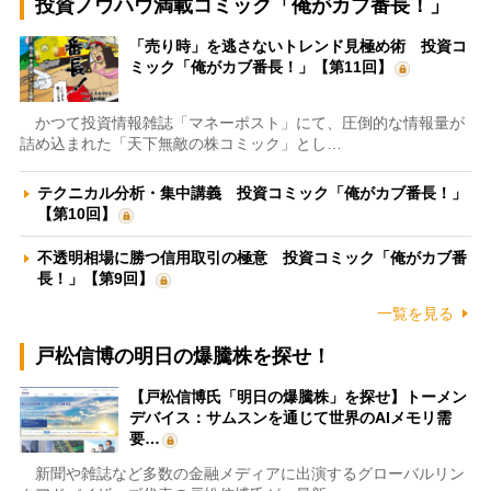
投資ノウハウ満載コミック「俺がカブ番長！」
「売り時」を逃さないトレンド見極め術 投資コ
ミック「俺がカブ番長！」【第11回】
かつて投資情報雑誌「マネーポスト」にて、圧倒的な情報量が
詰め込まれた「天下無敵の株コミック」とし…
テクニカル分析・集中講義 投資コミック「俺がカブ番長！」
【第10回】
不透明相場に勝つ信用取引の極意 投資コミック「俺がカブ番
長！」【第9回】
一覧を見る
戸松信博の明日の爆騰株を探せ！
【戸松信博氏「明日の爆騰株」を探せ】トーメン
デバイス：サムスンを通じて世界のAIメモリ需
要…
新聞や雑誌など多数の金融メディアに出演するグローバルリン