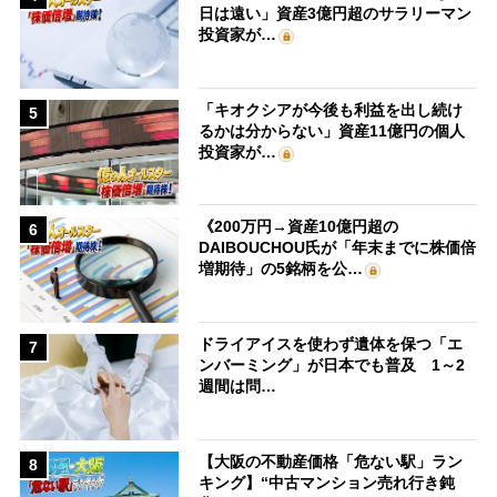
日は遠い」資産3億円超のサラリーマン
投資家が…
「キオクシアが今後も利益を出し続け
5
るかは分からない」資産11億円の個人
投資家が…
《200万円→資産10億円超の
6
DAIBOUCHOU氏が「年末までに株価倍
増期待」の5銘柄を公…
ドライアイスを使わず遺体を保つ「エ
7
ンバーミング」が日本でも普及 1～2
週間は問…
【大阪の不動産価格「危ない駅」ラン
8
キング】“中古マンション売れ行き鈍