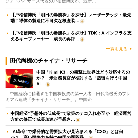
クアドバイザーズ代表の戸松信博氏が、最新…
【戸松信博氏「明日の爆騰株」を探せ】レーザーテック：最先
端半導体の製造に不可欠な検査装…
【戸松信博氏「明日の爆騰株」を探せ】TDK：AIインフラを支
えるキープレーヤー 成長の再評…
一覧を見る
田代尚機のチャイナ・リサーチ
中国「Kimi K3」の衝撃に世界はどう対応するの
か？ 米財務長官が検討する「蒸留を行う中国
AI…
中国経済に精通する中国株投資の第一人者・田代尚機氏のプレ
ミアム連載「チャイナ・リサーチ」。中国企…
中国経済“予想外の低成長”で政策のテコ入れ必至か 経済運営
方針の修正で成長加速が予想さ…
“AI革命”で爆発的な需要拡大が見込まれる「CXO」とは何
か？ 高い競争力を持つ中国の医薬品…