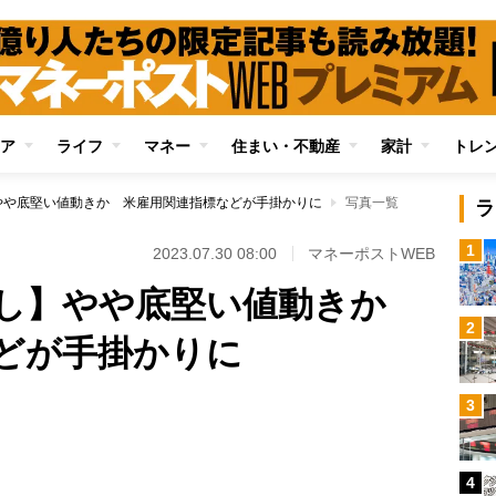
ア
ライフ
マネー
住まい・不動産
家計
トレ
やや底堅い値動きか 米雇用関連指標などが手掛かりに
写真一覧
ラ
1
2023.07.30 08:00
マネーポストWEB
通し】やや底堅い値動きか
2
どが手掛かりに
3
Loaded
:
100.00%
4