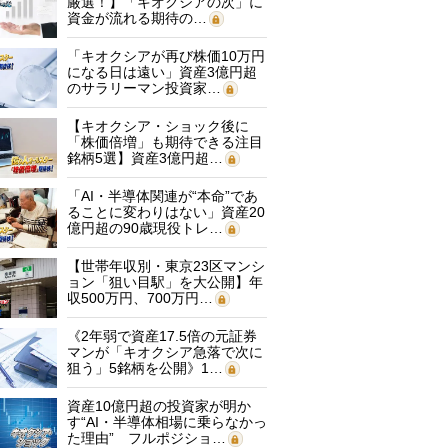
厳選！】「キオクシアの次」に
資金が流れる期待の…
「キオクシアが再び株価10万円
になる日は遠い」資産3億円超
のサラリーマン投資家…
【キオクシア・ショック後に
「株価倍増」も期待できる注目
銘柄5選】資産3億円超…
「AI・半導体関連が“本命”であ
ることに変わりはない」資産20
億円超の90歳現役トレ…
【世帯年収別・東京23区マンシ
ョン「狙い目駅」を大公開】年
収500万円、700万円…
《2年弱で資産17.5倍の元証券
マンが「キオクシア急落で次に
狙う」5銘柄を公開》1…
資産10億円超の投資家が明か
す“AI・半導体相場に乗らなかっ
た理由” フルポジショ…