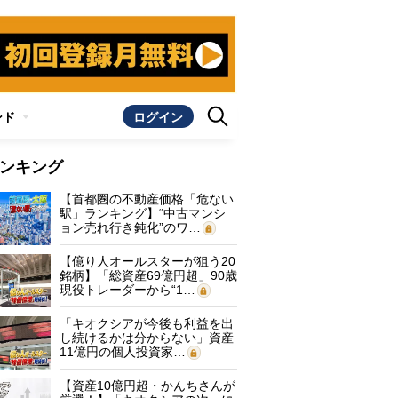
ンド
ログイン
ンキング
【首都圏の不動産価格「危ない
駅」ランキング】“中古マンシ
ョン売れ行き鈍化”のワ…
【億り人オールスターが狙う20
銘柄】「総資産69億円超」90歳
現役トレーダーから“1…
「キオクシアが今後も利益を出
し続けるかは分からない」資産
11億円の個人投資家…
【資産10億円超・かんちさんが