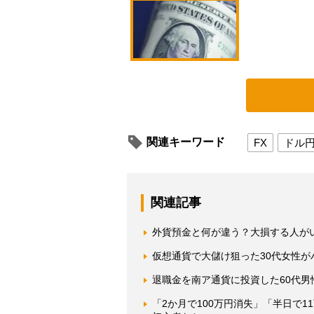
関連キーワード
FX
ドル
関連記事
外貨預金と何が違う？大損する人が
仮想通貨で大儲け狙った30代女性
退職金を南ア通貨に投資した60代
「2か月で100万円消失」「半日で1