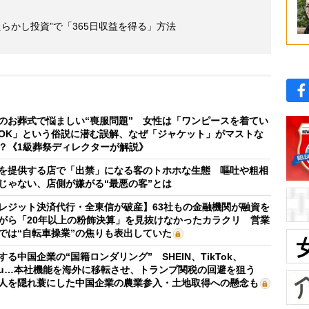
らかし投資”で「365日収益を得る」方法
のお葬式で悩ましい“喪服問題” 女性は「ワンピースを着てい
OK」という俗説に潜む誤解、なぜ「ジャケット」がマストな
？《1級葬祭ディレクターが解説》
を提供する店で「出禁」になる客のトホホな生態 嘔吐や粗相
じゃない、店側が嫌がる“最悪の客”とは
レジット決済代行・全東信が破産】63社もの金融機関が融資を
がら「20年以上の粉飾決算」を見抜けなかったカラクリ 営業
では“自転車操業”の焦りも表出していた
する中国企業の“国籍ロンダリング” SHEIN、TikTok、
mu…本社機能を海外に移転させ、トランプ関税の回避を狙う
人を隠れ蓑にした中国企業の農業参入・土地取得への懸念も