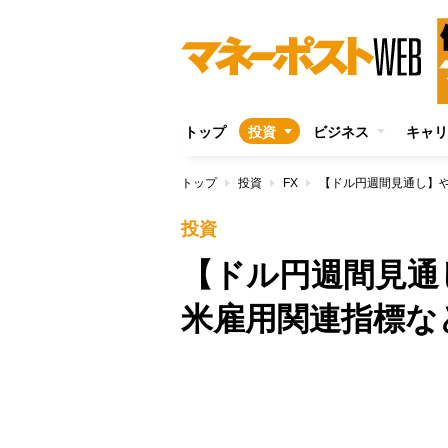
トップ
投資
ビジネス
キャリ
トップ
投資
FX
【ドル円週間見通し】
投資
【ドル円週間見
米雇用関連指標な
/
Unmute