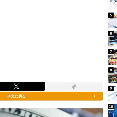
5
6
7
8
9
本文に戻る
10