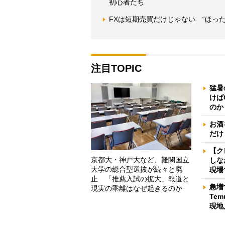
初心者たち
FXは短期売買だけじゃない “ほった
注目TOPIC
猛暑
けば
のか
お酒
だけ
【ク
京都大・神戸大など、難関国立
しな
大学の総合型選抜が続々と廃
現場
止 「推薦入試の拡大」報道と
急増
現実の乖離はなぜ起きるのか
Te
現地