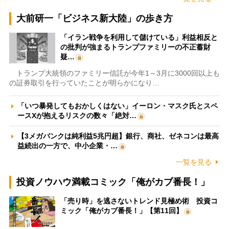
大前研一「ビジネス新大陸」の歩き方
「イラン戦争を利用して儲けている」利益相反と
の批判が強まるトランプファミリーの不正蓄財
疑…
トランプ大統領のファミリー信託が今年1～3月に3000回以上も
の証券取引を行っていたことが明らかになり…
「いつ暴発してもおかしくはない」イーロン・マスク氏とスペ
ースXが抱えるリスクの数々「絶対…
【3メガバンクは純利益5兆円超】銀行、商社、ゼネコンは最高
益続出の一方で、中小企業・…
一覧を見る
投資ノウハウ満載コミック「俺がカブ番長！」
「売り時」を逃さないトレンド見極め術 投資コ
ミック「俺がカブ番長！」【第11回】