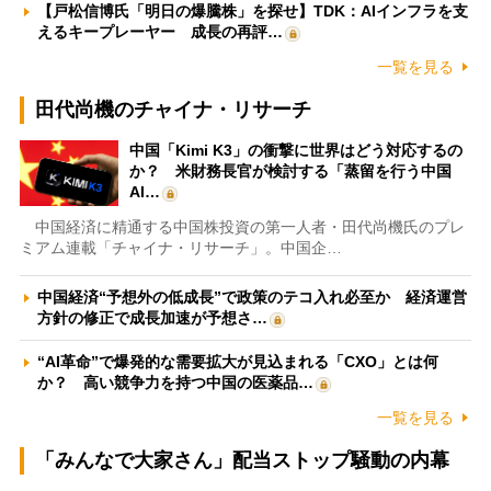
【戸松信博氏「明日の爆騰株」を探せ】TDK：AIインフラを支
えるキープレーヤー 成長の再評…
一覧を見る
田代尚機のチャイナ・リサーチ
中国「Kimi K3」の衝撃に世界はどう対応するの
か？ 米財務長官が検討する「蒸留を行う中国
AI…
中国経済に精通する中国株投資の第一人者・田代尚機氏のプレ
ミアム連載「チャイナ・リサーチ」。中国企…
中国経済“予想外の低成長”で政策のテコ入れ必至か 経済運営
方針の修正で成長加速が予想さ…
“AI革命”で爆発的な需要拡大が見込まれる「CXO」とは何
か？ 高い競争力を持つ中国の医薬品…
一覧を見る
「みんなで大家さん」配当ストップ騒動の内幕