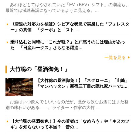
あれほどもてはやされていた「EV（BEV）シフト」の潮流も、
最近では減速基調になっているように見える。…
《雪道の対応力を検証》シビアな状況で実感した「フォレスタ
ー」の真価 「ターボ」と「スト…
乗り込むと同時に「これが軽？」と戸惑うのには理由があっ
た 「日産ルークス」さらなる躍進…
一覧を見る
大竹聡の「昼酒御免！」
【大竹聡の昼酒御免！】「ネグローニ」「山崎」
「マンハッタン」新宿三丁目の隠れ家バーで1…
お酒はいつ飲んでもいいものだが、昼から飲むお酒にはまた格
別の味わいがある――。ライター・作家の大竹…
【大竹聡の昼酒御免！】今の若者は「なめろう」や「キヌカツ
ギ」を知らないって本当？ 昔の…