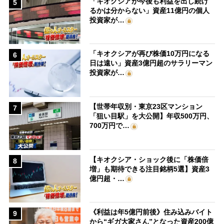
「キオクシアが今後も利益を出し続け
5
るかは分からない」資産11億円の個人
投資家が…
「キオクシアが再び株価10万円になる
6
日は遠い」資産3億円超のサラリーマン
投資家が…
【世帯年収別・東京23区マンション
7
「狙い目駅」を大公開】年収500万円、
700万円で…
【キオクシア・ショック後に「株価倍
8
増」も期待できる注目銘柄5選】資産3
億円超・…
《利益は年5億円前後》住み込みバイト
9
から“ギガ大家さん”となった資産200億