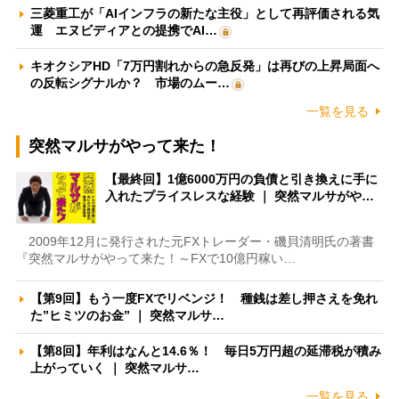
三菱重工が「AIインフラの新たな主役」として再評価される気
運 エヌビディアとの提携でAI…
キオクシアHD「7万円割れからの急反発」は再びの上昇局面へ
の反転シグナルか？ 市場のムー…
一覧を見る
突然マルサがやって来た！
【最終回】1億6000万円の負債と引き換えに手に
入れたプライスレスな経験 ｜ 突然マルサがや…
2009年12月に発行された元FXトレーダー・磯貝清明氏の著書
『突然マルサがやって来た！～FXで10億円稼い…
【第9回】もう一度FXでリベンジ！ 種銭は差し押さえを免れ
た”ヒミツのお金” ｜ 突然マルサ…
【第8回】年利はなんと14.6％！ 毎日5万円超の延滞税が積み
上がっていく ｜ 突然マルサ…
一覧を見る