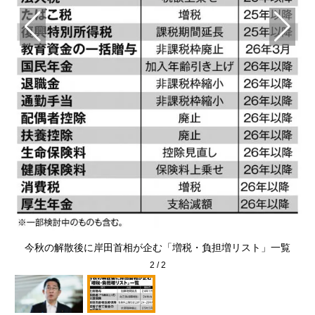
ォ
今秋の解散後に岸田首相が企む「増税・負担増リスト」一覧
2
/
2