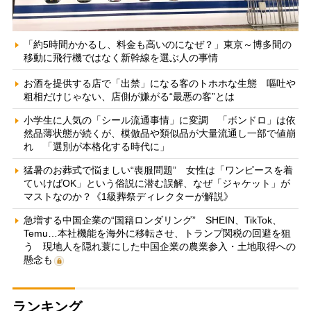
「約5時間かかるし、料金も高いのになぜ？」東京～博多間の
移動に飛行機ではなく新幹線を選ぶ人の事情
お酒を提供する店で「出禁」になる客のトホホな生態 嘔吐や
粗相だけじゃない、店側が嫌がる“最悪の客”とは
小学生に人気の「シール流通事情」に変調 「ボンドロ」は依
然品薄状態が続くが、模倣品や類似品が大量流通し一部で値崩
れ 「選別が本格化する時代に」
猛暑のお葬式で悩ましい“喪服問題” 女性は「ワンピースを着
ていけばOK」という俗説に潜む誤解、なぜ「ジャケット」が
マストなのか？《1級葬祭ディレクターが解説》
急増する中国企業の“国籍ロンダリング” SHEIN、TikTok、
Temu…本社機能を海外に移転させ、トランプ関税の回避を狙
う 現地人を隠れ蓑にした中国企業の農業参入・土地取得への
懸念も
ランキング