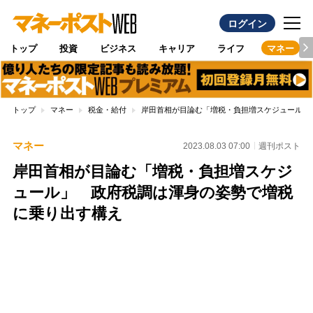
ログイン
トップ
投資
ビジネス
キャリア
ライフ
マネー
トップ
マネー
税金・給付
岸田首相が目論む「増税・負担増スケジュール」
マネー
2023.08.03 07:00
週刊ポスト
岸田首相が目論む「増税・負担増スケジ
ュール」 政府税調は渾身の姿勢で増税
に乗り出す構え
Loaded
:
100.00%
/
Unmute