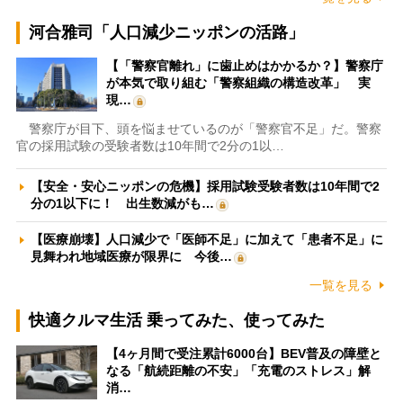
河合雅司「人口減少ニッポンの活路」
【「警察官離れ」に歯止めはかかるか？】警察庁
が本気で取り組む「警察組織の構造改革」 実
現…
警察庁が目下、頭を悩ませているのが「警察官不足」だ。警察
官の採用試験の受験者数は10年間で2分の1以…
【安全・安心ニッポンの危機】採用試験受験者数は10年間で2
分の1以下に！ 出生数減がも…
【医療崩壊】人口減少で「医師不足」に加えて「患者不足」に
見舞われ地域医療が限界に 今後…
一覧を見る
快適クルマ生活 乗ってみた、使ってみた
【4ヶ月間で受注累計6000台】BEV普及の障壁と
なる「航続距離の不安」「充電のストレス」解
消…