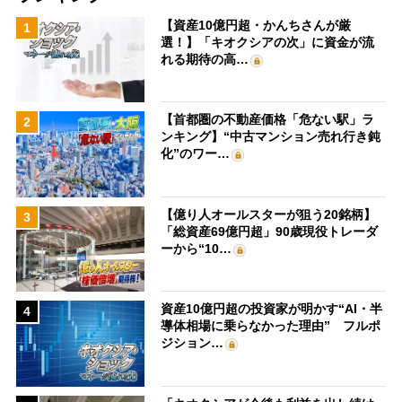
【資産10億円超・かんちさんが厳
1
選！】「キオクシアの次」に資金が流
れる期待の高…
【首都圏の不動産価格「危ない駅」ラ
2
ンキング】“中古マンション売れ行き鈍
化”のワー…
【億り人オールスターが狙う20銘柄】
3
「総資産69億円超」90歳現役トレーダ
ーから“10…
資産10億円超の投資家が明かす“AI・半
4
導体相場に乗らなかった理由” フルポ
ジション…