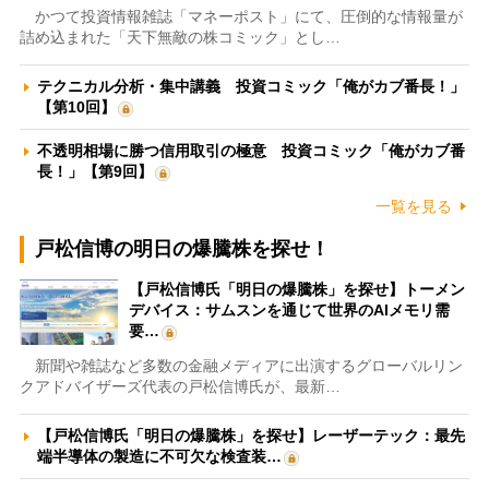
かつて投資情報雑誌「マネーポスト」にて、圧倒的な情報量が
詰め込まれた「天下無敵の株コミック」とし…
テクニカル分析・集中講義 投資コミック「俺がカブ番長！」
【第10回】
不透明相場に勝つ信用取引の極意 投資コミック「俺がカブ番
長！」【第9回】
一覧を見る
戸松信博の明日の爆騰株を探せ！
【戸松信博氏「明日の爆騰株」を探せ】トーメン
デバイス：サムスンを通じて世界のAIメモリ需
要…
新聞や雑誌など多数の金融メディアに出演するグローバルリン
クアドバイザーズ代表の戸松信博氏が、最新…
【戸松信博氏「明日の爆騰株」を探せ】レーザーテック：最先
端半導体の製造に不可欠な検査装…