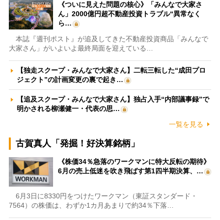
《ついに見えた問題の核心》「みんなで大家さ
ん」2000億円超不動産投資トラブル“異常なく
ら…
本誌『週刊ポスト』が追及してきた不動産投資商品「みんなで
大家さん」がいよいよ最終局面を迎えている…
【独走スクープ・みんなで大家さん】二転三転した“成田プロ
ジェクト”の計画変更の裏で起き…
【追及スクープ・みんなで大家さん】独占入手“内部議事録”で
明かされる柳瀬健一・代表の思…
一覧を見る
古賀真人「発掘！好決算銘柄」
《株価34％急落のワークマンに特大反転の期待》
6月の売上低迷を吹き飛ばす第1四半期決算、…
6月3日に8330円をつけたワークマン（東証スタンダード・
7564）の株価は、わずか1カ月あまりで約34％下落…