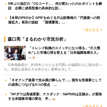
5年ぶり改訂の「CGコード」、何が変わったのかポイントを解
説 企業に成長投資の具体的な説…
【令和のPKOか】GPIFをめぐる片山財務相の「円資産への投
資拡大」発言の波紋 「国債重視」…
一覧を見る
森口亮「まるわかり市況分析」
「トレンド転換のスイッチになり得る」“介入慣
れ”した市場心理を変える「日米協調為替介入」
…
日米両政府が、約28年ぶりとなる円買いの協調介入に踏み切っ
た。米国も追加介入を辞さない姿勢を示して…
「キオクシア急落で含み損が膨らんで…」損失を投資家として
の成長につなげる4つの視点 …
「NYダウは高値更新、ナスダック・S&P500は足踏み」が意味
する米国株市場の変化 半…
一覧を見る