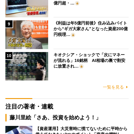
億円超・…
《利益は年5億円前後》住み込みバイト
9
から“ギガ大家さん”となった資産200億
円税理…
キオクシア・ショックで「次にマネー
10
が流れる」16銘柄 AI相場の裏で割安
に放置され…
一覧を見る
注目の著者・連載
藤川里絵「さあ、投資を始めよう！」
【資産運用】大災害時に慌てないために平時から