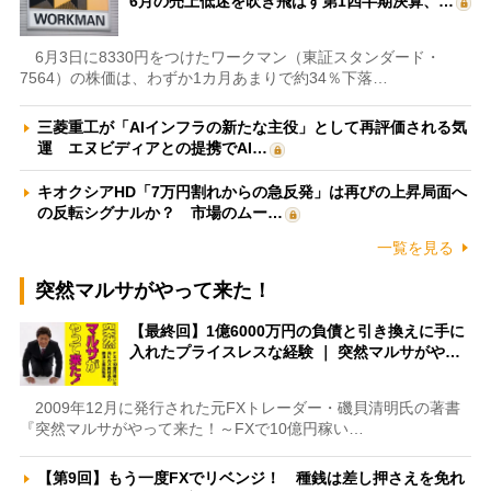
6月の売上低迷を吹き飛ばす第1四半期決算、…
6月3日に8330円をつけたワークマン（東証スタンダード・
7564）の株価は、わずか1カ月あまりで約34％下落…
三菱重工が「AIインフラの新たな主役」として再評価される気
運 エヌビディアとの提携でAI…
キオクシアHD「7万円割れからの急反発」は再びの上昇局面へ
の反転シグナルか？ 市場のムー…
一覧を見る
突然マルサがやって来た！
【最終回】1億6000万円の負債と引き換えに手に
入れたプライスレスな経験 ｜ 突然マルサがや…
2009年12月に発行された元FXトレーダー・磯貝清明氏の著書
『突然マルサがやって来た！～FXで10億円稼い…
【第9回】もう一度FXでリベンジ！ 種銭は差し押さえを免れ