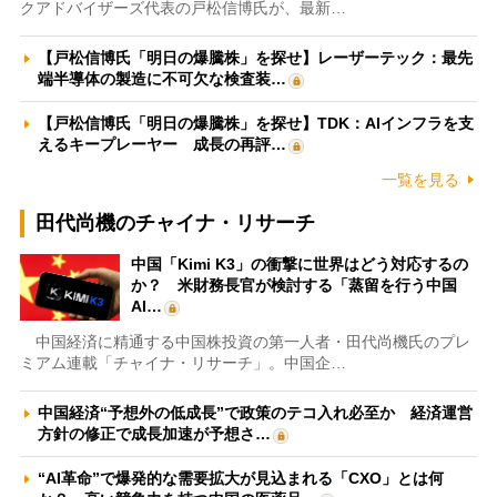
クアドバイザーズ代表の戸松信博氏が、最新…
【戸松信博氏「明日の爆騰株」を探せ】レーザーテック：最先
端半導体の製造に不可欠な検査装…
【戸松信博氏「明日の爆騰株」を探せ】TDK：AIインフラを支
えるキープレーヤー 成長の再評…
一覧を見る
田代尚機のチャイナ・リサーチ
中国「Kimi K3」の衝撃に世界はどう対応するの
か？ 米財務長官が検討する「蒸留を行う中国
AI…
中国経済に精通する中国株投資の第一人者・田代尚機氏のプレ
ミアム連載「チャイナ・リサーチ」。中国企…
中国経済“予想外の低成長”で政策のテコ入れ必至か 経済運営
方針の修正で成長加速が予想さ…
“AI革命”で爆発的な需要拡大が見込まれる「CXO」とは何