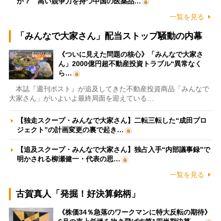
か？ 高い競争力を持つ中国の医薬品…
一覧を見る
「みんなで大家さん」配当ストップ騒動の内幕
《ついに見えた問題の核心》「みんなで大家さ
ん」2000億円超不動産投資トラブル“異常なく
ら…
本誌『週刊ポスト』が追及してきた不動産投資商品「みんなで
大家さん」がいよいよ最終局面を迎えている…
【独走スクープ・みんなで大家さん】二転三転した“成田プロ
ジェクト”の計画変更の裏で起き…
【追及スクープ・みんなで大家さん】独占入手“内部議事録”で
明かされる柳瀬健一・代表の思…
一覧を見る
古賀真人「発掘！好決算銘柄」
《株価34％急落のワークマンに特大反転の期待》