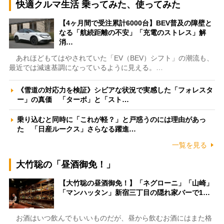
快適クルマ生活 乗ってみた、使ってみた
【4ヶ月間で受注累計6000台】BEV普及の障壁と
なる「航続距離の不安」「充電のストレス」解
消…
あれほどもてはやされていた「EV（BEV）シフト」の潮流も、
最近では減速基調になっているように見える。…
《雪道の対応力を検証》シビアな状況で実感した「フォレスタ
ー」の真価 「ターボ」と「スト…
乗り込むと同時に「これが軽？」と戸惑うのには理由があっ
た 「日産ルークス」さらなる躍進…
一覧を見る
大竹聡の「昼酒御免！」
【大竹聡の昼酒御免！】「ネグローニ」「山崎」
「マンハッタン」新宿三丁目の隠れ家バーで1…
お酒はいつ飲んでもいいものだが、昼から飲むお酒にはまた格