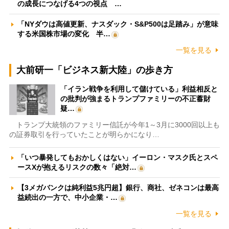
の成長につなげる4つの視点 …
「NYダウは高値更新、ナスダック・S&P500は足踏み」が意味
する米国株市場の変化 半…
一覧を見る
大前研一「ビジネス新大陸」の歩き方
「イラン戦争を利用して儲けている」利益相反と
の批判が強まるトランプファミリーの不正蓄財
疑…
トランプ大統領のファミリー信託が今年1～3月に3000回以上も
の証券取引を行っていたことが明らかになり…
「いつ暴発してもおかしくはない」イーロン・マスク氏とスペ
ースXが抱えるリスクの数々「絶対…
【3メガバンクは純利益5兆円超】銀行、商社、ゼネコンは最高
益続出の一方で、中小企業・…
一覧を見る