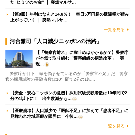
た”ヒミツのお金” ｜ 突然マルサ…
【第8回】年利はなんと14.6％！ 毎日5万円超の延滞税が積み
上がっていく ｜ 突然マルサ…
一覧を見る
河合雅司「人口減少ニッポンの活路」
【「警察官離れ」に歯止めはかかるか？】警察庁
が本気で取り組む「警察組織の構造改革」 実
現…
警察庁が目下、頭を悩ませているのが「警察官不足」だ。警察
官の採用試験の受験者数は10年間で2分の1以…
【安全・安心ニッポンの危機】採用試験受験者数は10年間で2
分の1以下に！ 出生数減がも…
【医療崩壊】人口減少で「医師不足」に加えて「患者不足」に
見舞われ地域医療が限界に 今後…
一覧を見る