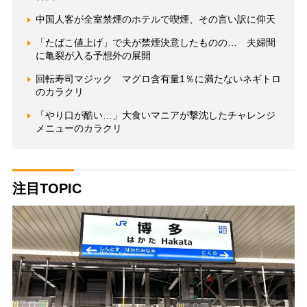
中国人客が全室禁煙のホテルで喫煙、その言い訳に仰天
「たばこ値上げ」で夫が禁煙決意したものの… 夫婦間
に亀裂が入る予想外の展開
回転寿司マジック マグロ含有量1％に満たないネギトロ
のカラクリ
「やり口が酷い…」大食いマニアが撃沈したチャレンジ
メニューのカラクリ
注目TOPIC