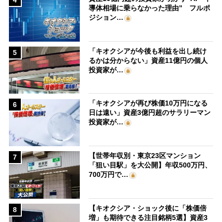
4
導体相場に乗らなかった理由” フルポ
ジション…
「キオクシアが今後も利益を出し続け
5
るかは分からない」資産11億円の個人
投資家が…
「キオクシアが再び株価10万円になる
6
日は遠い」資産3億円超のサラリーマン
投資家が…
【世帯年収別・東京23区マンション
7
「狙い目駅」を大公開】年収500万円、
700万円で…
【キオクシア・ショック後に「株価倍
8
増」も期待できる注目銘柄5選】資産3