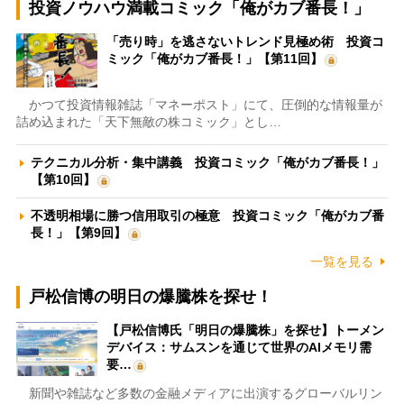
投資ノウハウ満載コミック「俺がカブ番長！」
「売り時」を逃さないトレンド見極め術 投資コ
ミック「俺がカブ番長！」【第11回】
かつて投資情報雑誌「マネーポスト」にて、圧倒的な情報量が
詰め込まれた「天下無敵の株コミック」とし…
テクニカル分析・集中講義 投資コミック「俺がカブ番長！」
【第10回】
不透明相場に勝つ信用取引の極意 投資コミック「俺がカブ番
長！」【第9回】
一覧を見る
戸松信博の明日の爆騰株を探せ！
【戸松信博氏「明日の爆騰株」を探せ】トーメン
デバイス：サムスンを通じて世界のAIメモリ需
要…
新聞や雑誌など多数の金融メディアに出演するグローバルリン