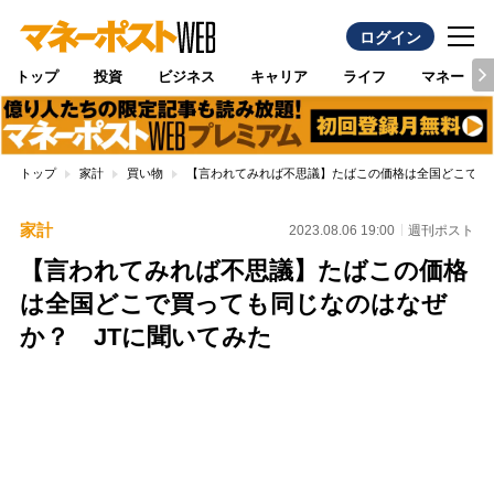
ログイン
トップ
投資
ビジネス
キャリア
ライフ
マネー
トップ
家計
買い物
【言われてみれば不思議】たばこの価格は全国どこで買
家計
2023.08.06 19:00
週刊ポスト
【言われてみれば不思議】たばこの価格
は全国どこで買っても同じなのはなぜ
か？ JTに聞いてみた
Loaded
:
100.00%
/
Unmute