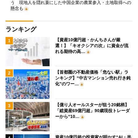
う 現地人を隠れ蓑にした中国企業の農業参入・土地取得への
懸念も
ランキング
【資産10億円超・かんちさんが厳
1
選！】「キオクシアの次」に資金が流
れる期待の高…
【首都圏の不動産価格「危ない駅」ラ
2
ンキング】“中古マンション売れ行き鈍
化”のワー…
【億り人オールスターが狙う20銘柄】
3
「総資産69億円超」90歳現役トレーダ
ーから“10…
資産10億円超の投資家が明かす“AI・半