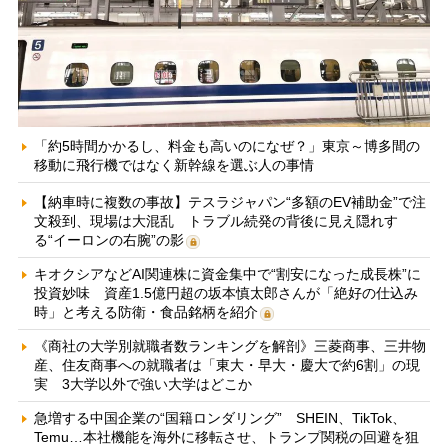
「約5時間かかるし、料金も高いのになぜ？」東京～博多間の
移動に飛行機ではなく新幹線を選ぶ人の事情
【納車時に複数の事故】テスラジャパン“多額のEV補助金”で注
文殺到、現場は大混乱 トラブル続発の背後に見え隠れす
る“イーロンの右腕”の影
キオクシアなどAI関連株に資金集中で“割安になった成長株”に
投資妙味 資産1.5億円超の坂本慎太郎さんが「絶好の仕込み
時」と考える防衛・食品銘柄を紹介
《商社の大学別就職者数ランキングを解剖》三菱商事、三井物
産、住友商事への就職者は「東大・早大・慶大で約6割」の現
実 3大学以外で強い大学はどこか
急増する中国企業の“国籍ロンダリング” SHEIN、TikTok、
Temu…本社機能を海外に移転させ、トランプ関税の回避を狙