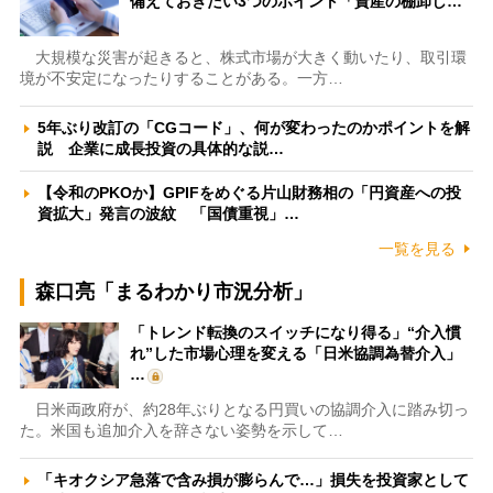
備えておきたい3つのポイント「資産の棚卸し…
大規模な災害が起きると、株式市場が大きく動いたり、取引環
境が不安定になったりすることがある。一方…
5年ぶり改訂の「CGコード」、何が変わったのかポイントを解
説 企業に成長投資の具体的な説…
【令和のPKOか】GPIFをめぐる片山財務相の「円資産への投
資拡大」発言の波紋 「国債重視」…
一覧を見る
森口亮「まるわかり市況分析」
「トレンド転換のスイッチになり得る」“介入慣
れ”した市場心理を変える「日米協調為替介入」
…
日米両政府が、約28年ぶりとなる円買いの協調介入に踏み切っ
た。米国も追加介入を辞さない姿勢を示して…
「キオクシア急落で含み損が膨らんで…」損失を投資家として