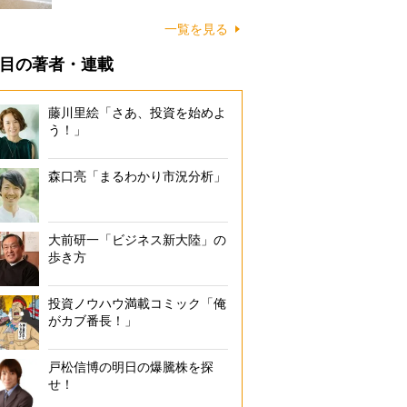
に…
一覧を見る
目の著者・連載
藤川里絵「さあ、投資を始めよ
う！」
森口亮「まるわかり市況分析」
大前研一「ビジネス新大陸」の
歩き方
投資ノウハウ満載コミック「俺
がカブ番長！」
戸松信博の明日の爆騰株を探
せ！