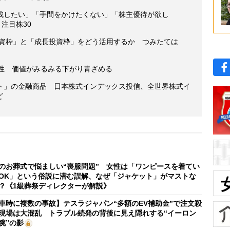
残したい」「手間をかけたくない」「株主優待が欲し
注目株30
投資枠」と「成長投資枠」をどう活用するか つみたては
男性 価値がみるみる下がり青ざめる
ト」の金融商品 日本株式インデックス投信、全世界株式イ
ど
のお葬式で悩ましい“喪服問題” 女性は「ワンピースを着てい
OK」という俗説に潜む誤解、なぜ「ジャケット」がマストな
？《1級葬祭ディレクターが解説》
車時に複数の事故】テスラジャパン“多額のEV補助金”で注文殺
現場は大混乱 トラブル続発の背後に見え隠れする“イーロン
腕”の影