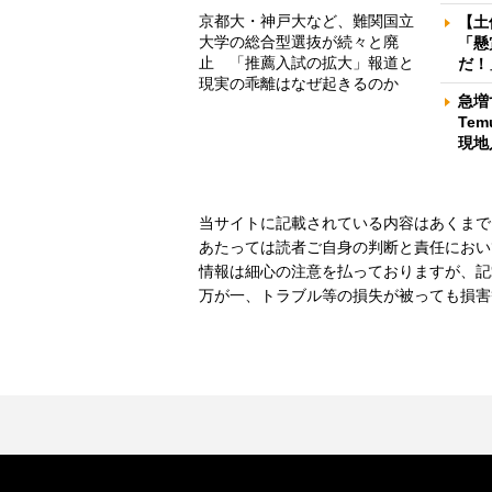
京都大・神戸大など、難関国立
【土
大学の総合型選抜が続々と廃
「懸
止 「推薦入試の拡大」報道と
だ！
現実の乖離はなぜ起きるのか
急増
Te
現地
当サイトに記載されている内容はあくまで
あたっては読者ご自身の判断と責任におい
情報は細心の注意を払っておりますが、記
万が一、トラブル等の損失が被っても損害