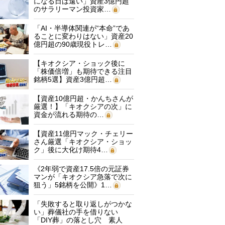
になる日は遠い」資産3億円超
のサラリーマン投資家…
「AI・半導体関連が“本命”であ
ることに変わりはない」資産20
億円超の90歳現役トレ…
【キオクシア・ショック後に
「株価倍増」も期待できる注目
銘柄5選】資産3億円超…
【資産10億円超・かんちさんが
厳選！】「キオクシアの次」に
資金が流れる期待の…
【資産11億円マック・チェリー
さん厳選「キオクシア・ショッ
ク」後に大化け期待4…
《2年弱で資産17.5倍の元証券
マンが「キオクシア急落で次に
狙う」5銘柄を公開》1…
「失敗すると取り返しがつかな
い」葬儀社の手を借りない
「DIY葬」の落とし穴 素人