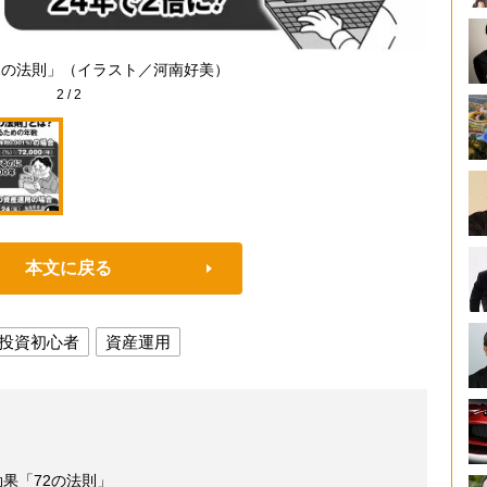
2の法則」（イラスト／河南好美）
2
/
2
本文に戻る
投資初心者
資産運用
効果「72の法則」