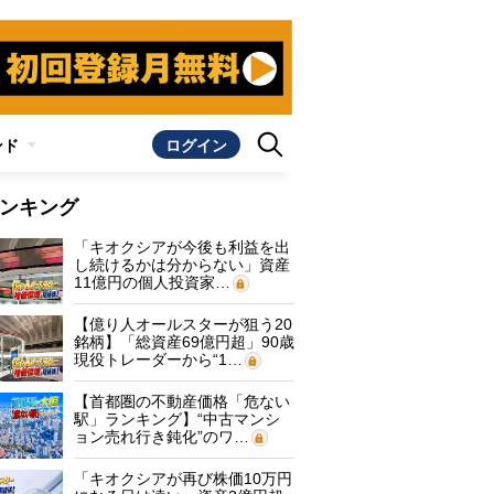
ンド
ログイン
ンキング
「キオクシアが今後も利益を出
し続けるかは分からない」資産
11億円の個人投資家…
【億り人オールスターが狙う20
銘柄】「総資産69億円超」90歳
現役トレーダーから“1…
【首都圏の不動産価格「危ない
駅」ランキング】“中古マンシ
ョン売れ行き鈍化”のワ…
「キオクシアが再び株価10万円