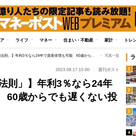
ア
ライフ
マネー
住まい・不動産
家計
トレ
【複利効果「72の法則」】年利3％なら24年で資産倍増も可能 60歳からでも遅くない投資の基礎知識
写真一覧
ラ
1
2023.08.17 15:00
週刊ポスト
法則」】年利3％なら24年
2
 60歳からでも遅くない投
3
4
Loaded
: