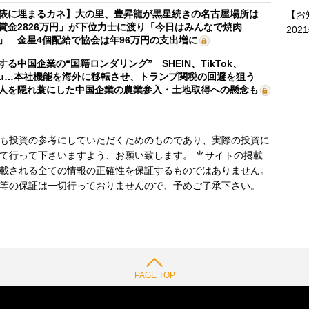
俵に埋まるカネ】大の里、豊昇龍が黒星続きの名古屋場所は
【お
賞金2826万円」が下位力士に渡り「今日はみんなで焼肉
202
」 金星4個配給で協会は年96万円の支出増に
する中国企業の“国籍ロンダリング” SHEIN、TikTok、
mu…本社機能を海外に移転させ、トランプ関税の回避を狙う
人を隠れ蓑にした中国企業の農業参入・土地取得への懸念も
も投資の参考にしていただくためのものであり、実際の投資に
て行って下さいますよう、お願い致します。 当サイトの掲載
載される全ての情報の正確性を保証するものではありません。
等の保証は一切行っておりませんので、予めご了承下さい。
PAGE TOP