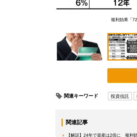
複利効果「7
関連キーワード
投資信託
関連記事
【解説】24年で資産は2倍に 複利