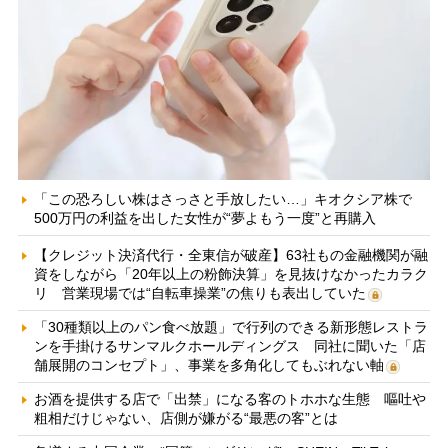
「この恐ろしい株はさっさと手放したい…」キオクシア株で
500万円の利益を出した女性が“夢よもう一度”と再購入
【クレジット決済代行・全東信が破産】63社もの金融機関が融
資をしながら「20年以上の粉飾決算」を見抜けなかったカラク
リ 営業現場では“自転車操業”の焦りも表出していた
「30種類以上のパン食べ放題」で行列のできる新形態レストラ
ンを手掛けるサンマルクホールディングス 同社に聞いた「店
舗展開のコンセプト」、事業を多角化してもぶれない軸
お酒を提供する店で「出禁」になる客のトホホな生態 嘔吐や
粗相だけじゃない、店側が嫌がる“最悪の客”とは