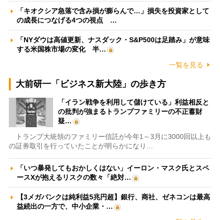
「キオクシア急落で含み損が膨らんで…」損失を投資家として
の成長につなげる4つの視点 …
「NYダウは高値更新、ナスダック・S&P500は足踏み」が意味
する米国株市場の変化 半…
一覧を見る
大前研一「ビジネス新大陸」の歩き方
「イラン戦争を利用して儲けている」利益相反と
の批判が強まるトランプファミリーの不正蓄財
疑…
トランプ大統領のファミリー信託が今年1～3月に3000回以上も
の証券取引を行っていたことが明らかになり…
「いつ暴発してもおかしくはない」イーロン・マスク氏とスペ
ースXが抱えるリスクの数々「絶対…
【3メガバンクは純利益5兆円超】銀行、商社、ゼネコンは最高
益続出の一方で、中小企業・…