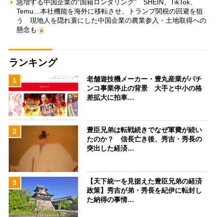
急増する中国企業の“国籍ロンダリング” SHEIN、TikTok、
Temu…本社機能を海外に移転させ、トランプ関税の回避を狙
う 現地人を隠れ蓑にした中国企業の農業参入・土地取得への
懸念も
ランキング
老舗遊技機メーカー・豊丸産業がパチ
1
ンコ事業停止の背景 大手と中小の格
差拡大に拍車…
豊臣兄弟は転戦続きでなぜ軍費が続い
2
たのか？ 信長亡き後、秀吉・秀長の
突出した経済…
【天下統一を見据えた豊臣兄弟の経済
3
政策】秀吉が弟・秀長を紀伊に転封し
た納得の事情…