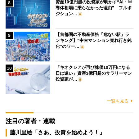
資産10億円超の投資家が明かす“AI・半
8
導体相場に乗らなかった理由” フルポ
ジション…
【首都圏の不動産価格「危ない駅」ラ
9
ンキング】“中古マンション売れ行き鈍
化”のワー…
「キオクシアが再び株価10万円になる
10
日は遠い」資産3億円超のサラリーマン
投資家が…
一覧を見る
注目の著者・連載
藤川里絵「さあ、投資を始めよう！」