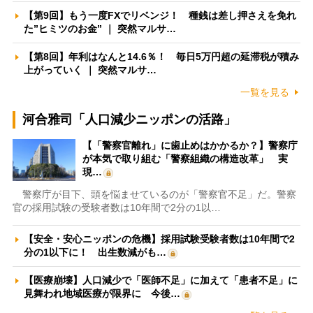
【第9回】もう一度FXでリベンジ！ 種銭は差し押さえを免れ
た”ヒミツのお金” ｜ 突然マルサ…
【第8回】年利はなんと14.6％！ 毎日5万円超の延滞税が積み
上がっていく ｜ 突然マルサ…
一覧を見る
河合雅司「人口減少ニッポンの活路」
【「警察官離れ」に歯止めはかかるか？】警察庁
が本気で取り組む「警察組織の構造改革」 実
現…
警察庁が目下、頭を悩ませているのが「警察官不足」だ。警察
官の採用試験の受験者数は10年間で2分の1以…
【安全・安心ニッポンの危機】採用試験受験者数は10年間で2
分の1以下に！ 出生数減がも…
【医療崩壊】人口減少で「医師不足」に加えて「患者不足」に
見舞われ地域医療が限界に 今後…