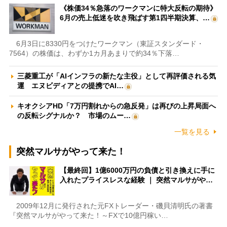
《株価34％急落のワークマンに特大反転の期待》
6月の売上低迷を吹き飛ばす第1四半期決算、…
6月3日に8330円をつけたワークマン（東証スタンダード・
7564）の株価は、わずか1カ月あまりで約34％下落…
三菱重工が「AIインフラの新たな主役」として再評価される気
運 エヌビディアとの提携でAI…
キオクシアHD「7万円割れからの急反発」は再びの上昇局面へ
の反転シグナルか？ 市場のムー…
一覧を見る
突然マルサがやって来た！
【最終回】1億6000万円の負債と引き換えに手に
入れたプライスレスな経験 ｜ 突然マルサがや…
2009年12月に発行された元FXトレーダー・磯貝清明氏の著書
『突然マルサがやって来た！～FXで10億円稼い…