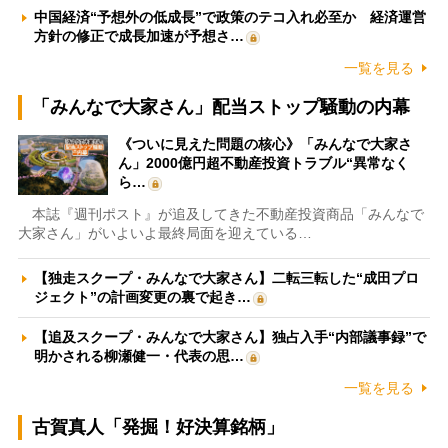
中国経済“予想外の低成長”で政策のテコ入れ必至か 経済運営
方針の修正で成長加速が予想さ…
一覧を見る
「みんなで大家さん」配当ストップ騒動の内幕
《ついに見えた問題の核心》「みんなで大家さ
ん」2000億円超不動産投資トラブル“異常なく
ら…
本誌『週刊ポスト』が追及してきた不動産投資商品「みんなで
大家さん」がいよいよ最終局面を迎えている…
【独走スクープ・みんなで大家さん】二転三転した“成田プロ
ジェクト”の計画変更の裏で起き…
【追及スクープ・みんなで大家さん】独占入手“内部議事録”で
明かされる柳瀬健一・代表の思…
一覧を見る
古賀真人「発掘！好決算銘柄」