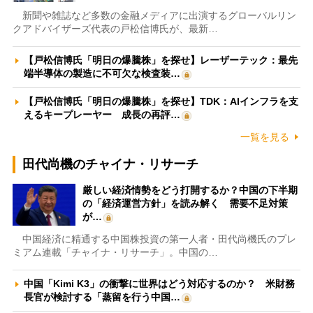
新聞や雑誌など多数の金融メディアに出演するグローバルリン
クアドバイザーズ代表の戸松信博氏が、最新…
【戸松信博氏「明日の爆騰株」を探せ】レーザーテック：最先
端半導体の製造に不可欠な検査装…
【戸松信博氏「明日の爆騰株」を探せ】TDK：AIインフラを支
えるキープレーヤー 成長の再評…
一覧を見る
田代尚機のチャイナ・リサーチ
厳しい経済情勢をどう打開するか？中国の下半期
の「経済運営方針」を読み解く 需要不足対策
が…
中国経済に精通する中国株投資の第一人者・田代尚機氏のプレ
ミアム連載「チャイナ・リサーチ」。中国の…
中国「Kimi K3」の衝撃に世界はどう対応するのか？ 米財務
長官が検討する「蒸留を行う中国…