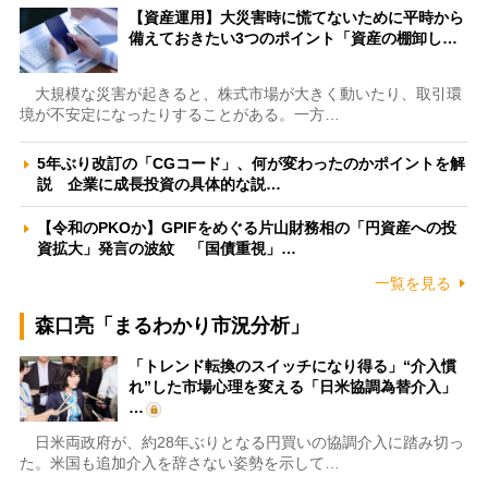
【資産運用】大災害時に慌てないために平時から
備えておきたい3つのポイント「資産の棚卸し…
大規模な災害が起きると、株式市場が大きく動いたり、取引環
境が不安定になったりすることがある。一方…
5年ぶり改訂の「CGコード」、何が変わったのかポイントを解
説 企業に成長投資の具体的な説…
【令和のPKOか】GPIFをめぐる片山財務相の「円資産への投
資拡大」発言の波紋 「国債重視」…
一覧を見る
森口亮「まるわかり市況分析」
「トレンド転換のスイッチになり得る」“介入慣
れ”した市場心理を変える「日米協調為替介入」
…
日米両政府が、約28年ぶりとなる円買いの協調介入に踏み切っ
た。米国も追加介入を辞さない姿勢を示して…