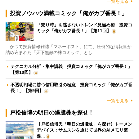
一覧を見る
投資ノウハウ満載コミック「俺がカブ番長！」
「売り時」を逃さないトレンド見極め術 投資コ
ミック「俺がカブ番長！」【第11回】
かつて投資情報雑誌「マネーポスト」にて、圧倒的な情報量が
詰め込まれた「天下無敵の株コミック」とし…
テクニカル分析・集中講義 投資コミック「俺がカブ番長！」
【第10回】
不透明相場に勝つ信用取引の極意 投資コミック「俺がカブ番
長！」【第9回】
一覧を見る
戸松信博の明日の爆騰株を探せ！
【戸松信博氏「明日の爆騰株」を探せ】トーメン
デバイス：サムスンを通じて世界のAIメモリ需
要…