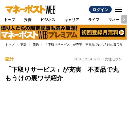
ログイン
トップ
投資
ビジネス
キャリア
ライフ
マネー
トップ
家計
節約
「下取りサービス」が充実 不要品で丸もうけの裏ワザ紹
家計
2016.12.19 07:00
女性セブン
「下取りサービス」が充実 不要品で丸
もうけの裏ワザ紹介
Loaded
:
100.00%
/
Unmute