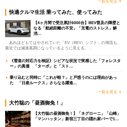
一覧を見る
快適クルマ生活 乗ってみた、使ってみた
【4ヶ月間で受注累計6000台】BEV普及の障壁と
なる「航続距離の不安」「充電のストレス」解
消…
あれほどもてはやされていた「EV（BEV）シフト」の潮流も、
最近では減速基調になっているように見える。…
《雪道の対応力を検証》シビアな状況で実感した「フォレスタ
ー」の真価 「ターボ」と「スト…
乗り込むと同時に「これが軽？」と戸惑うのには理由があっ
た 「日産ルークス」さらなる躍進…
一覧を見る
大竹聡の「昼酒御免！」
【大竹聡の昼酒御免！】「ネグローニ」「山崎」
「マンハッタン」新宿三丁目の隠れ家バーで1…