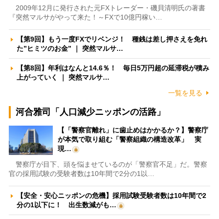
2009年12月に発行された元FXトレーダー・磯貝清明氏の著書
『突然マルサがやって来た！～FXで10億円稼い…
【第9回】もう一度FXでリベンジ！ 種銭は差し押さえを免れ
た”ヒミツのお金” ｜ 突然マルサ…
【第8回】年利はなんと14.6％！ 毎日5万円超の延滞税が積み
上がっていく ｜ 突然マルサ…
一覧を見る
河合雅司「人口減少ニッポンの活路」
【「警察官離れ」に歯止めはかかるか？】警察庁
が本気で取り組む「警察組織の構造改革」 実
現…
警察庁が目下、頭を悩ませているのが「警察官不足」だ。警察
官の採用試験の受験者数は10年間で2分の1以…
【安全・安心ニッポンの危機】採用試験受験者数は10年間で2
分の1以下に！ 出生数減がも…