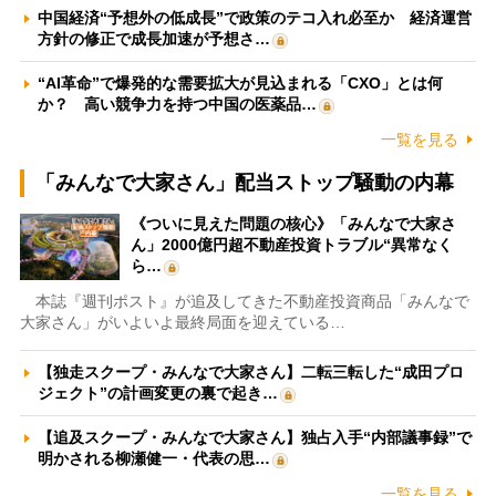
中国経済“予想外の低成長”で政策のテコ入れ必至か 経済運営
方針の修正で成長加速が予想さ…
“AI革命”で爆発的な需要拡大が見込まれる「CXO」とは何
か？ 高い競争力を持つ中国の医薬品…
一覧を見る
「みんなで大家さん」配当ストップ騒動の内幕
《ついに見えた問題の核心》「みんなで大家さ
ん」2000億円超不動産投資トラブル“異常なく
ら…
本誌『週刊ポスト』が追及してきた不動産投資商品「みんなで
大家さん」がいよいよ最終局面を迎えている…
【独走スクープ・みんなで大家さん】二転三転した“成田プロ
ジェクト”の計画変更の裏で起き…
【追及スクープ・みんなで大家さん】独占入手“内部議事録”で
明かされる柳瀬健一・代表の思…
一覧を見る