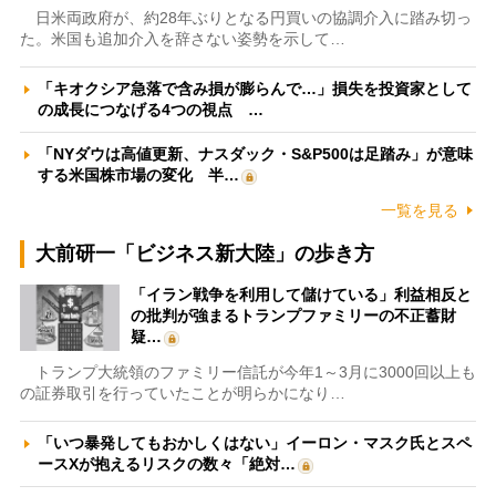
日米両政府が、約28年ぶりとなる円買いの協調介入に踏み切っ
た。米国も追加介入を辞さない姿勢を示して…
「キオクシア急落で含み損が膨らんで…」損失を投資家として
の成長につなげる4つの視点 …
「NYダウは高値更新、ナスダック・S&P500は足踏み」が意味
する米国株市場の変化 半…
一覧を見る
大前研一「ビジネス新大陸」の歩き方
「イラン戦争を利用して儲けている」利益相反と
の批判が強まるトランプファミリーの不正蓄財
疑…
トランプ大統領のファミリー信託が今年1～3月に3000回以上も
の証券取引を行っていたことが明らかになり…
「いつ暴発してもおかしくはない」イーロン・マスク氏とスペ
ースXが抱えるリスクの数々「絶対…