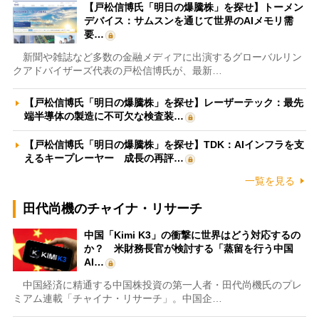
【戸松信博氏「明日の爆騰株」を探せ】トーメン
デバイス：サムスンを通じて世界のAIメモリ需
要…
新聞や雑誌など多数の金融メディアに出演するグローバルリン
クアドバイザーズ代表の戸松信博氏が、最新…
【戸松信博氏「明日の爆騰株」を探せ】レーザーテック：最先
端半導体の製造に不可欠な検査装…
【戸松信博氏「明日の爆騰株」を探せ】TDK：AIインフラを支
えるキープレーヤー 成長の再評…
一覧を見る
田代尚機のチャイナ・リサーチ
中国「Kimi K3」の衝撃に世界はどう対応するの
か？ 米財務長官が検討する「蒸留を行う中国
AI…
中国経済に精通する中国株投資の第一人者・田代尚機氏のプレ
ミアム連載「チャイナ・リサーチ」。中国企…