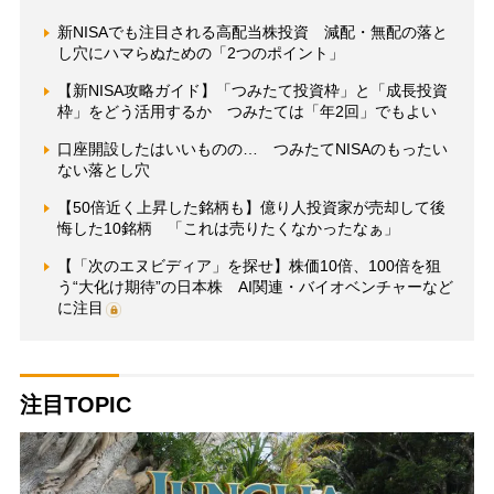
新NISAでも注目される高配当株投資 減配・無配の落と
し穴にハマらぬための「2つのポイント」
【新NISA攻略ガイド】「つみたて投資枠」と「成長投資
枠」をどう活用するか つみたては「年2回」でもよい
口座開設したはいいものの… つみたてNISAのもったい
ない落とし穴
【50倍近く上昇した銘柄も】億り人投資家が売却して後
悔した10銘柄 「これは売りたくなかったなぁ」
【「次のエヌビディア」を探せ】株価10倍、100倍を狙
う“大化け期待”の日本株 AI関連・バイオベンチャーなど
に注目
注目TOPIC