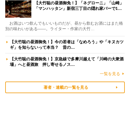
【大竹聡の昼酒御免！】「ネグローニ」「山崎」
「マンハッタン」新宿三丁目の隠れ家バーで1…
お酒はいつ飲んでもいいものだが、昼から飲むお酒にはまた格
別の味わいがある――。ライター・作家の大竹…
【大竹聡の昼酒御免！】今の若者は「なめろう」や「キヌカツ
ギ」を知らないって本当？ 昔の…
【大竹聡の昼酒御免！】京急線で多摩川越えて「川崎の大衆酒
場」へと昼酒旅 押し寄せるノス…
一覧を見る
著者・連載の一覧を見る