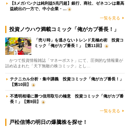
【3メガバンクは純利益5兆円超】銀行、商社、ゼネコンは最高
益続出の一方で、中小企業・…
一覧を見る
投資ノウハウ満載コミック「俺がカブ番長！」
「売り時」を逃さないトレンド見極め術 投資コ
ミック「俺がカブ番長！」【第11回】
かつて投資情報雑誌「マネーポスト」にて、圧倒的な情報量が
詰め込まれた「天下無敵の株コミック」とし…
テクニカル分析・集中講義 投資コミック「俺がカブ番長！」
【第10回】
不透明相場に勝つ信用取引の極意 投資コミック「俺がカブ番
長！」【第9回】
一覧を見る
戸松信博の明日の爆騰株を探せ！