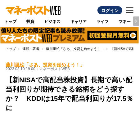
ログイン
トップ
投資
ビジネス
キャリア
ライフ
マネー
トップ
連載・著者
藤川里絵「さあ、投資を始めよう！」
【新NISAで高配
藤川里絵「さあ、投資を始めよう！」
2023.08.10 19:00
マネーポストWEB
【新NISAで高配当株投資】長期で高い配
当利回りが期待できる銘柄をどう探す
か？ KDDIは15年で配当利回りが17.5％
に
Loaded
:
100.00%
/
Unmute