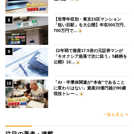
【世帯年収別・東京23区マンション
8
「狙い目駅」を大公開】年収500万円、
700万円で…
《2年弱で資産17.5倍の元証券マンが
9
「キオクシア急落で次に狙う」5銘柄を
公開》10…
「AI・半導体関連が“本命”であること
10
に変わりはない」資産20億円超の90歳
現役トレー…
一覧を見る