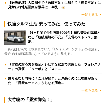
【医療崩壊】人口減少で「医師不足」に加えて「患者不足」に
見舞われ地域医療が限界に 今後…
一覧を見る
快適クルマ生活 乗ってみた、使ってみた
【4ヶ月間で受注累計6000台】BEV普及の障壁と
なる「航続距離の不安」「充電のストレス」解
消…
あれほどもてはやされていた「EV（BEV）シフト」の潮流も、
最近では減速基調になっているように見える。…
《雪道の対応力を検証》シビアな状況で実感した「フォレスタ
ー」の真価 「ターボ」と「スト…
乗り込むと同時に「これが軽？」と戸惑うのには理由があっ
た 「日産ルークス」さらなる躍進…
一覧を見る
大竹聡の「昼酒御免！」