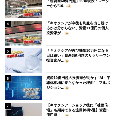
「総資産69億円超」90歳現役トレーダ
ーから“10…
「キオクシアが今後も利益を出し続け
4
るかは分からない」資産11億円の個人
投資家が…
「キオクシアが再び株価10万円になる
5
日は遠い」資産3億円超のサラリーマン
投資家が…
資産10億円超の投資家が明かす“AI・半
6
導体相場に乗らなかった理由” フルポ
ジション…
【キオクシア・ショック後に「株価倍
7
増」も期待できる注目銘柄5選】資産3
億円超・…