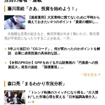
注目の著者・連載
藤川里絵「さあ、投資を始めよう！」
【資産運用】大災害時に慌てないために平時から
備えておきたい3つのポイント「資産の棚卸し…
大規模な災害が起きると、株式市場が大きく動いたり、取引環
境が不安定になったりすることがある。一方…
5年ぶり改訂の「CGコード」、何が変わったのかポイントを解
説 企業に成長投資の具体的な説…
【令和のPKOか】GPIFをめぐる片山財務相の「円資産への投
資拡大」発言の波紋 「国債重視」…
一覧を見る
森口亮「まるわかり市況分析」
「トレンド転換のスイッチになり得る」“介入慣
れ”した市場心理を変える「日米協調為替介入」
…