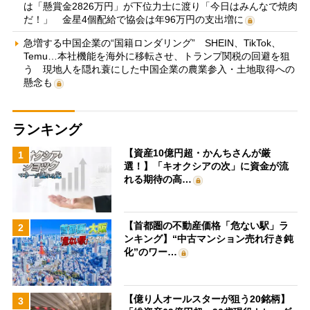
は「懸賞金2826万円」が下位力士に渡り「今日はみんなで焼肉
だ！」 金星4個配給で協会は年96万円の支出増に
急増する中国企業の“国籍ロンダリング” SHEIN、TikTok、
Temu…本社機能を海外に移転させ、トランプ関税の回避を狙
う 現地人を隠れ蓑にした中国企業の農業参入・土地取得への
懸念も
ランキング
【資産10億円超・かんちさんが厳
1
選！】「キオクシアの次」に資金が流
れる期待の高…
【首都圏の不動産価格「危ない駅」ラ
2
ンキング】“中古マンション売れ行き鈍
化”のワー…
【億り人オールスターが狙う20銘柄】
3