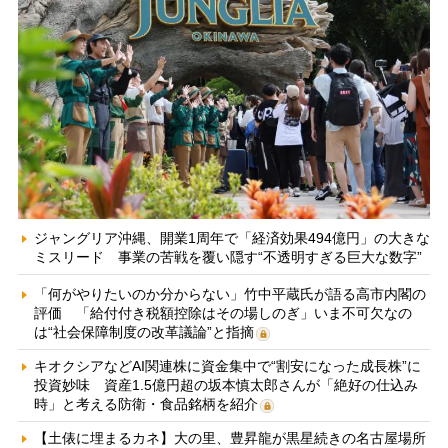
ジャングリア沖縄、開業1周年で「経済効果494億円」の大きな
ミスリード 事業の苦戦を覆い隠す“不透明すぎる巨大な数字”
「何がやりたいのか分からない」竹中平蔵氏が語る高市内閣の
評価 「給付付き税額控除はその場しのぎ」いま不可欠なの
は“社会保障制度の改革議論”と指摘
キオクシアなどAI関連株に資金集中で“割安になった成長株”に
投資妙味 資産1.5億円超の坂本慎太郎さんが「絶好の仕込み
時」と考える防衛・食品銘柄を紹介
【土俵に埋まるカネ】大の里、豊昇龍が黒星続きの名古屋場所