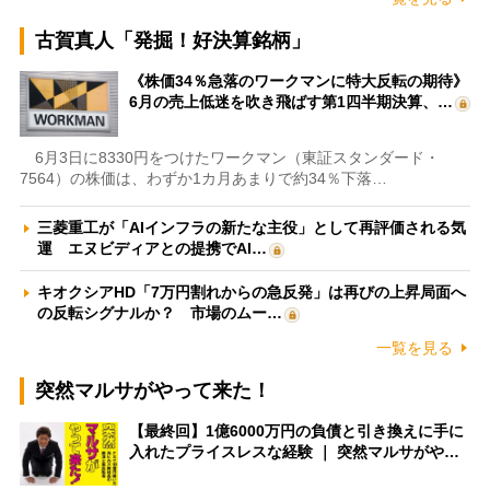
古賀真人「発掘！好決算銘柄」
《株価34％急落のワークマンに特大反転の期待》
6月の売上低迷を吹き飛ばす第1四半期決算、…
6月3日に8330円をつけたワークマン（東証スタンダード・
7564）の株価は、わずか1カ月あまりで約34％下落…
三菱重工が「AIインフラの新たな主役」として再評価される気
運 エヌビディアとの提携でAI…
キオクシアHD「7万円割れからの急反発」は再びの上昇局面へ
の反転シグナルか？ 市場のムー…
一覧を見る
突然マルサがやって来た！
【最終回】1億6000万円の負債と引き換えに手に
入れたプライスレスな経験 ｜ 突然マルサがや…