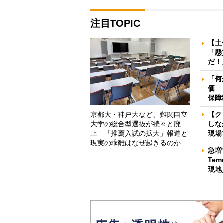
注目TOPIC
【土
「懸
だ！
「何
価 
保障
京都大・神戸大など、難関国立
【ク
大学の総合型選抜が続々と廃
しな
止 「推薦入試の拡大」報道と
現場
現実の乖離はなぜ起きるのか
急増
Te
現地