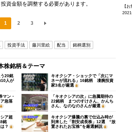
、投資金額を調整する必要があります。
【お
202
1
2
3
A
投資手法
藤川里絵
配当
銘柄選別
本株銘柄＆テーマ
う20銘
キオクシア・ショックで「次にマ
10人が
ネーが流れる」16銘柄 凄腕投資
家3名が厳選
証券マン・
「キオクシアの次」に急騰期待の
シア急落
22銘柄 まつのすけさん、かんち
さん、なのなのさんが厳選
クシア超
キオクシア爆騰の裏で仕込み時が
8銘
到来した「割安成長株」12選 “放
”は？
置されたお宝株”を厳選解説