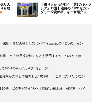
】億り人
【億り人たちが狙う「第2のキオク
よりも成
シア」11選】注目の「IPOセカン
ダリー投資銘柄」を一挙紹介
資 減配・無配の落とし穴にハマらぬための「2つのポイン
投資枠」と「成長投資枠」をどう活用するか つみたては
てNISAのもったいない落とし穴
投資家が売却して後悔した10銘柄 「これは売りたくなか
0倍、100倍を狙う“大化け期待”の日本株 AI関連・バイ