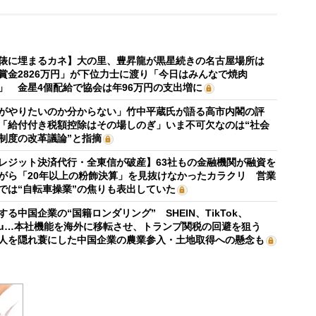
俵に埋まるカネ】大の里、豊昇龍が黒星続きの名古屋場所は
賞金2826万円」が下位力士に渡り「今日はみんなで焼肉
」 金星4個配給で協会は年96万円の支出増に
がやりたいのか分からない」竹中平蔵氏が語る高市内閣の評
「給付付き税額控除はその場しのぎ」いま不可欠なのは“社会
制度の改革議論”と指摘
レジット決済代行・全東信が破産】63社もの金融機関が融資を
がら「20年以上の粉飾決算」を見抜けなかったカラクリ 営業
では“自転車操業”の焦りも表出していた
する中国企業の“国籍ロンダリング” SHEIN、TikTok、
mu…本社機能を海外に移転させ、トランプ関税の回避を狙う
人を隠れ蓑にした中国企業の農業参入・土地取得への懸念も