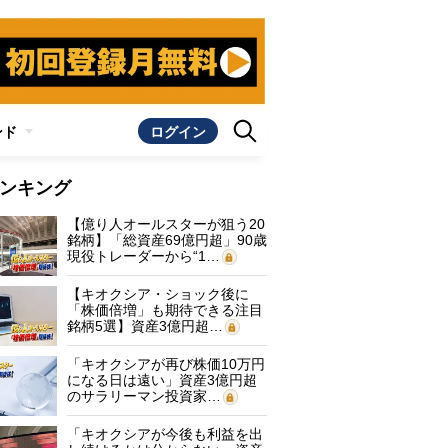
ンド
ログイン
ンキング
【億り人オールスターが狙う20
銘柄】「総資産69億円超」90歳
現役トレーダーから“1…
【キオクシア・ショック後に
「株価倍増」も期待できる注目
銘柄5選】資産3億円超…
「キオクシアが再び株価10万円
になる日は遠い」資産3億円超
のサラリーマン投資家…
「キオクシアが今後も利益を出