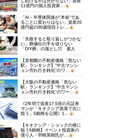
し続けるかは分からない」資産
11億円の個人投資家…
「AI・半導体関連が“本命”であ
ることに変わりはない」資産20
億円超の90歳現役トレ…
「失敗すると取り返しがつかな
い」葬儀社の手を借りない
「DIY葬」の落とし穴 素人
に…
【首都圏の不動産価格「危ない
駅」ランキング】“中古マンシ
ョン売れ行き鈍化”のワ…
【大阪の不動産価格「危ない
駅」ランキング】“中古マンシ
ョン売れ行き鈍化”のワー…
《2年弱で資産17.5倍の元証券
マンが「キオクシア急落で次に
狙う」5銘柄を公開》1…
【キオクシア・ショックの後に
狙う5銘柄】イベント投資家の
億り人・羽根英樹氏が…