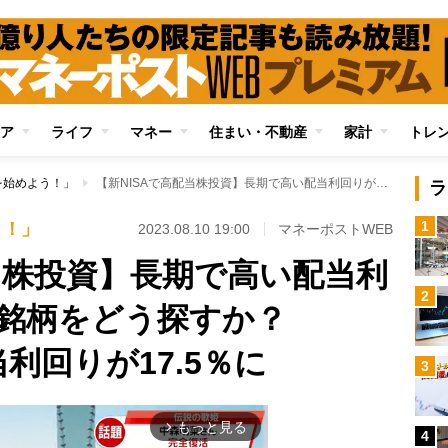
ア
ライフ
マネー
住まい・不動産
家計
トレ
を始めよう！」
【新NISAで高配当株投資】長期で高い配当利回りが期待できる銘柄をどう探すか？ KDDIは15年で配当利回りが17.5％に
ラ
1
う！」
2023.08.10 19:00
マネーポストWEB
配当株投資】長期で高い配当利
2
る銘柄をどう探すか？
当利回りが17.5％に
3
もっと見る
arrow_forward_ios
4