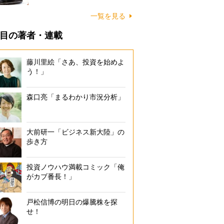
一覧を見る
目の著者・連載
藤川里絵「さあ、投資を始めよ
う！」
森口亮「まるわかり市況分析」
大前研一「ビジネス新大陸」の
歩き方
投資ノウハウ満載コミック「俺
がカブ番長！」
戸松信博の明日の爆騰株を探
せ！