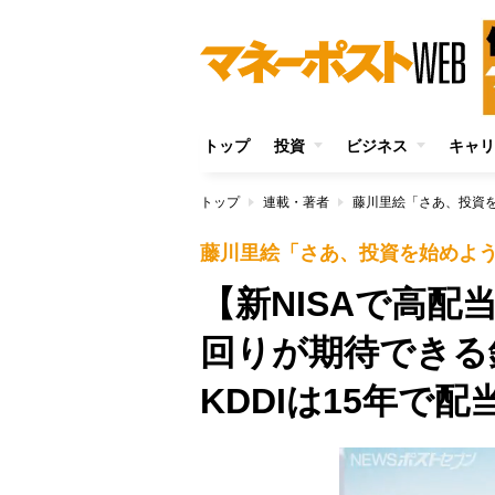
トップ
投資
ビジネス
キャリ
トップ
連載・著者
藤川里絵「さあ、投資
藤川里絵「さあ、投資を始めよ
【新NISAで高
回りが期待でき
KDDIは15年で配