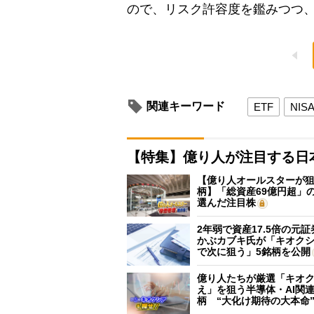
ので、リスク許容度を鑑みつつ
関連キーワード
ETF
NIS
【特集】億り人が注目する日
【億り人オールスターが狙
柄】「総資産69億円超」の
選んだ注目株
2年弱で資産17.5倍の元
かぶカブキ氏が「キオク
で次に狙う」5銘柄を公開
億り人たちが厳選「キオ
え」を狙う半導体・AI関連
柄 “大化け期待の大本命