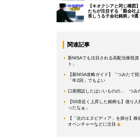
【キオクシアと同じ構図
たちが注目する「親会社
長しうる子会社銘柄」9選
関連記事
新NISAでも注目される高配当株投
ト」
【新NISA攻略ガイド】「つみたて
「年2回」でもよい
口座開設したはいいものの… つみた
【50倍近く上昇した銘柄も】億り人
ったなぁ」
【「次のエヌビディア」を探せ】株価1
オベンチャーなどに注目