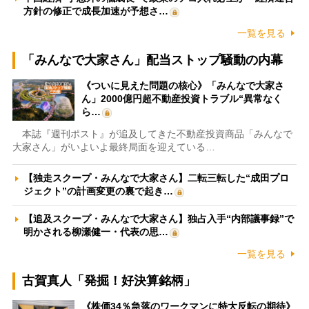
方針の修正で成長加速が予想さ…
一覧を見る
「みんなで大家さん」配当ストップ騒動の内幕
《ついに見えた問題の核心》「みんなで大家さ
ん」2000億円超不動産投資トラブル“異常なく
ら…
本誌『週刊ポスト』が追及してきた不動産投資商品「みんなで
大家さん」がいよいよ最終局面を迎えている…
【独走スクープ・みんなで大家さん】二転三転した“成田プロ
ジェクト”の計画変更の裏で起き…
【追及スクープ・みんなで大家さん】独占入手“内部議事録”で
明かされる柳瀬健一・代表の思…
一覧を見る
古賀真人「発掘！好決算銘柄」
《株価34％急落のワークマンに特大反転の期待》