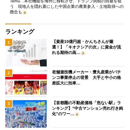
Temu…本社機能を海外に移転させ、トランプ関税の回避を狙
う 現地人を隠れ蓑にした中国企業の農業参入・土地取得への
懸念も
ランキング
【資産10億円超・かんちさんが厳
1
選！】「キオクシアの次」に資金が流
れる期待の高…
老舗遊技機メーカー・豊丸産業がパチ
2
ンコ事業停止の背景 大手と中小の格
差拡大に拍車…
【首都圏の不動産価格「危ない駅」ラ
3
ンキング】“中古マンション売れ行き鈍
化”のワー…