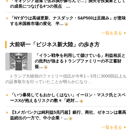
「キオクシア急落で含み損が膨らんで…」損失を投資家として
の成長につなげる4つの視点 …
「NYダウは高値更新、ナスダック・S&P500は足踏み」が意味
する米国株市場の変化 半…
一覧を見る
大前研一「ビジネス新大陸」の歩き方
「イラン戦争を利用して儲けている」利益相反と
の批判が強まるトランプファミリーの不正蓄財
疑…
トランプ大統領のファミリー信託が今年1～3月に3000回以上も
の証券取引を行っていたことが明らかになり…
「いつ暴発してもおかしくはない」イーロン・マスク氏とスペ
ースXが抱えるリスクの数々「絶対…
【3メガバンクは純利益5兆円超】銀行、商社、ゼネコンは最高
益続出の一方で、中小企業・…
一覧を見る