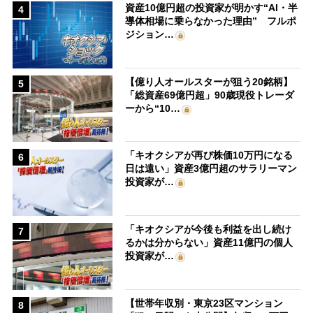
資産10億円超の投資家が明かす“AI・半
4
導体相場に乗らなかった理由” フルポ
ジション…
【億り人オールスターが狙う20銘柄】
5
「総資産69億円超」90歳現役トレーダ
ーから“10…
「キオクシアが再び株価10万円になる
6
日は遠い」資産3億円超のサラリーマン
投資家が…
「キオクシアが今後も利益を出し続け
7
るかは分からない」資産11億円の個人
投資家が…
【世帯年収別・東京23区マンション
8