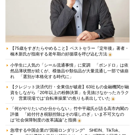
【75歳をすぎたらやめること】ベストセラー『定年後』著者・
楠木新氏が指南する老年期の好循環を呼び込む方法
小学生に人気の「シール流通事情」に変調 「ボンドロ」は依
然品薄状態が続くが、模倣品や類似品が大量流通し一部で値崩
れ 「選別が本格化する時代に」
【クレジット決済代行・全東信が破産】63社もの金融機関が融
資をしながら「20年以上の粉飾決算」を見抜けなかったカラク
リ 営業現場では“自転車操業”の焦りも表出していた
「何がやりたいのか分からない」竹中平蔵氏が語る高市内閣の
評価 「給付付き税額控除はその場しのぎ」いま不可欠なの
は“社会保障制度の改革議論”と指摘
急増する中国企業の“国籍ロンダリング” SHEIN、TikTok、