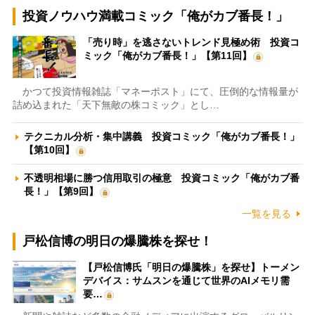
投資ノウハウ満載コミック「俺がカブ番長！」
「売り時」を逃さないトレンド見極め術 投資コ
ミック「俺がカブ番長！」【第11回】
かつて投資情報雑誌「マネーポスト」にて、圧倒的な情報量が
詰め込まれた「天下無敵の株コミック」とし…
テクニカル分析・集中講義 投資コミック「俺がカブ番長！」
【第10回】
不透明相場に勝つ信用取引の極意 投資コミック「俺がカブ番
長！」【第9回】
一覧を見る
戸松信博の明日の爆騰株を探せ！
【戸松信博氏「明日の爆騰株」を探せ】トーメン
デバイス：サムスンを通じて世界のAIメモリ需
要…