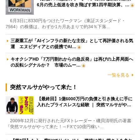
6月の売上低迷を吹き飛ばす第1四半期決算、…
6月3日に8330円をつけたワークマン（東証スタンダード・
7564）の株価は、わずか1カ月あまりで約34％下落…
三菱重工が「AIインフラの新たな主役」として再評価される気
運 エヌビディアとの提携でAI…
キオクシアHD「7万円割れからの急反発」は再びの上昇局面へ
の反転シグナルか？ 市場のムー…
一覧を見る
突然マルサがやって来た！
【最終回】1億6000万円の負債と引き換えに手に
入れたプライスレスな経験 ｜ 突然マルサがや…
2009年12月に発行された元FXトレーダー・磯貝清明氏の著書
『突然マルサがやって来た！～FXで10億円稼い…