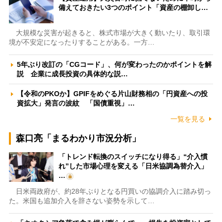
備えておきたい3つのポイント「資産の棚卸し…
大規模な災害が起きると、株式市場が大きく動いたり、取引環
境が不安定になったりすることがある。一方…
5年ぶり改訂の「CGコード」、何が変わったのかポイントを解
説 企業に成長投資の具体的な説…
【令和のPKOか】GPIFをめぐる片山財務相の「円資産への投
資拡大」発言の波紋 「国債重視」…
一覧を見る
森口亮「まるわかり市況分析」
「トレンド転換のスイッチになり得る」“介入慣
れ”した市場心理を変える「日米協調為替介入」
…
日米両政府が、約28年ぶりとなる円買いの協調介入に踏み切っ
た。米国も追加介入を辞さない姿勢を示して…