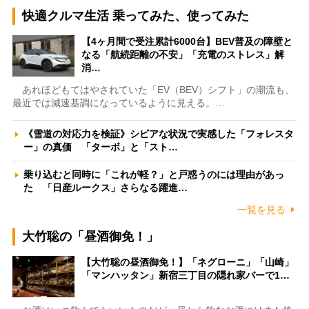
快適クルマ生活 乗ってみた、使ってみた
【4ヶ月間で受注累計6000台】BEV普及の障壁と
なる「航続距離の不安」「充電のストレス」解
消…
あれほどもてはやされていた「EV（BEV）シフト」の潮流も、
最近では減速基調になっているように見える。…
《雪道の対応力を検証》シビアな状況で実感した「フォレスタ
ー」の真価 「ターボ」と「スト…
乗り込むと同時に「これが軽？」と戸惑うのには理由があっ
た 「日産ルークス」さらなる躍進…
一覧を見る
大竹聡の「昼酒御免！」
【大竹聡の昼酒御免！】「ネグローニ」「山崎」
「マンハッタン」新宿三丁目の隠れ家バーで1…