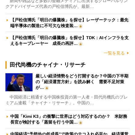
新聞や雑誌など多数の金融メディアに出演するグローバルリン
クアドバイザーズ代表の戸松信博氏が、最新…
【戸松信博氏「明日の爆騰株」を探せ】レーザーテック：最先
端半導体の製造に不可欠な検査装…
【戸松信博氏「明日の爆騰株」を探せ】TDK：AIインフラを支
えるキープレーヤー 成長の再評…
一覧を見る
田代尚機のチャイナ・リサーチ
厳しい経済情勢をどう打開するか？中国の下半期
の「経済運営方針」を読み解く 需要不足対策
が…
中国経済に精通する中国株投資の第一人者・田代尚機氏のプレ
ミアム連載「チャイナ・リサーチ」。中国の…
中国「Kimi K3」の衝撃に世界はどう対応するのか？ 米財務
長官が検討する「蒸留を行う中国…
中国経済“予想外の低成長”で政策のテコ入れ必至か 経済運営