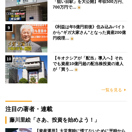
「狙い目駅」を大公開】年収500万円、
700万円で…
《利益は年5億円前後》住み込みバイト
9
から“ギガ大家さん”となった資産200億
円税理…
【キオクシアが「配当」導入へ】それ
10
でも資産10億円超の配当株投資の達人
が「買う…
一覧を見る
注目の著者・連載
藤川里絵「さあ、投資を始めよう！」
【資産運用】大災害時に慌てないために平時から