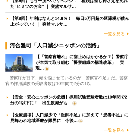
【第9回】もう一度FXでリベンジ！ 種銭は差し押さえを免れ
た”ヒミツのお金” ｜ 突然マルサ…
【第8回】年利はなんと14.6％！ 毎日5万円超の延滞税が積み
上がっていく ｜ 突然マルサ…
一覧を見る
河合雅司「人口減少ニッポンの活路」
【「警察官離れ」に歯止めはかかるか？】警察庁
が本気で取り組む「警察組織の構造改革」 実
現…
警察庁が目下、頭を悩ませているのが「警察官不足」だ。警察
官の採用試験の受験者数は10年間で2分の1以…
【安全・安心ニッポンの危機】採用試験受験者数は10年間で2
分の1以下に！ 出生数減がも…
【医療崩壊】人口減少で「医師不足」に加えて「患者不足」に
見舞われ地域医療が限界に 今後…
一覧を見る