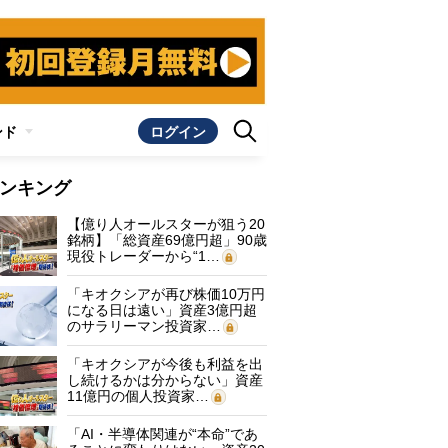
ンド
ログイン
ンキング
【億り人オールスターが狙う20
銘柄】「総資産69億円超」90歳
現役トレーダーから“1…
「キオクシアが再び株価10万円
になる日は遠い」資産3億円超
のサラリーマン投資家…
「キオクシアが今後も利益を出
し続けるかは分からない」資産
11億円の個人投資家…
「AI・半導体関連が“本命”であ