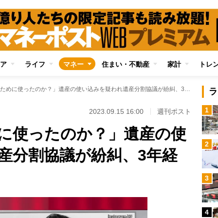
ア
ライフ
マネー
住まい・不動産
家計
トレ
「本当に母のために使ったのか？」遺産の使い込みを疑われ遺産分割協議が紛糾、3年経っても決着つかず
ラ
1
2023.09.15 16:00
週刊ポスト
に使ったのか？」遺産の使
2
産分割協議が紛糾、3年経
3
4