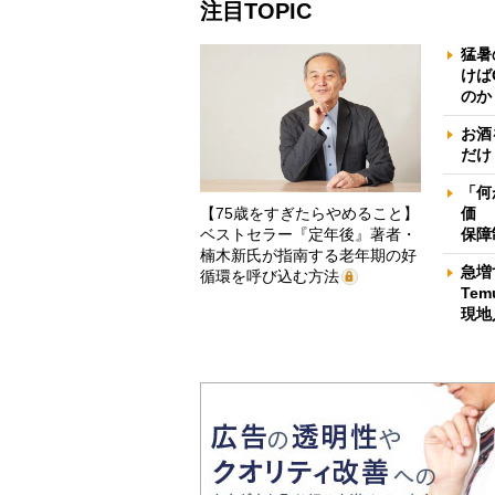
注目TOPIC
猛暑
けば
のか
お酒
だけ
「何
【75歳をすぎたらやめること】
価 
ベストセラー『定年後』著者・
保障
楠木新氏が指南する老年期の好
急増
循環を呼び込む方法
Te
現地