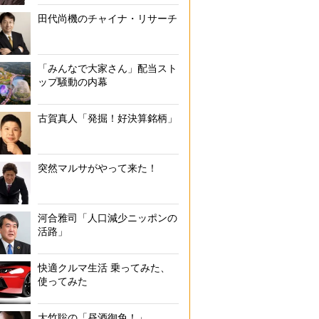
田代尚機のチャイナ・リサーチ
「みんなで大家さん」配当スト
ップ騒動の内幕
古賀真人「発掘！好決算銘柄」
突然マルサがやって来た！
河合雅司「人口減少ニッポンの
活路」
快適クルマ生活 乗ってみた、
使ってみた
大竹聡の「昼酒御免！」