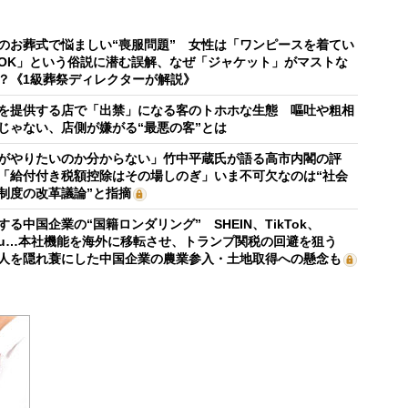
のお葬式で悩ましい“喪服問題” 女性は「ワンピースを着てい
OK」という俗説に潜む誤解、なぜ「ジャケット」がマストな
？《1級葬祭ディレクターが解説》
を提供する店で「出禁」になる客のトホホな生態 嘔吐や粗相
じゃない、店側が嫌がる“最悪の客”とは
がやりたいのか分からない」竹中平蔵氏が語る高市内閣の評
「給付付き税額控除はその場しのぎ」いま不可欠なのは“社会
制度の改革議論”と指摘
する中国企業の“国籍ロンダリング” SHEIN、TikTok、
mu…本社機能を海外に移転させ、トランプ関税の回避を狙う
人を隠れ蓑にした中国企業の農業参入・土地取得への懸念も