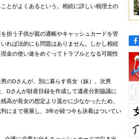
ることがよくあるという。相続に詳しい税理士の
護を担う子供が親の通帳やキャッシュカードを管
ていれば法的にも問題はありません。しかし相続
た現金の使い途をめぐってトラブルとなる可能性
男のDさんが、別に暮らす長女（妹）、次男
後、Dさんが財産目録を作成して遺産分割協議に
金残高が長女の想定より遥かに少なかったため、
判にまで発展し、3年が経つ今も決着はついてい
費、介護に必要な分をキャッシュカードで引き出