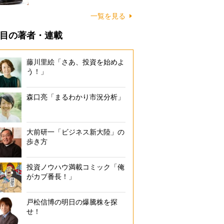
一覧を見る
目の著者・連載
藤川里絵「さあ、投資を始めよ
う！」
森口亮「まるわかり市況分析」
大前研一「ビジネス新大陸」の
歩き方
投資ノウハウ満載コミック「俺
がカブ番長！」
戸松信博の明日の爆騰株を探
せ！