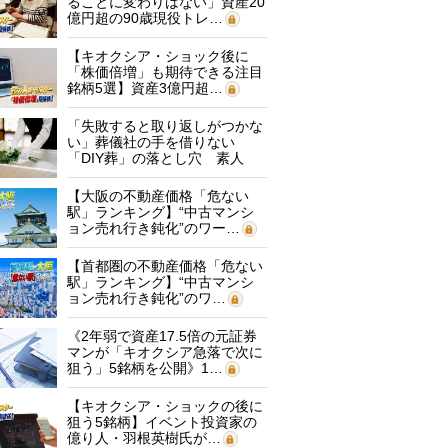
ることに変わりはない」資産20
億円超の90歳現役トレ…
【キオクシア・ショック後に
「株価倍増」も期待できる注目
銘柄5選】資産3億円超…
「失敗すると取り返しがつかな
い」葬儀社の手を借りない
「DIY葬」の落とし穴 素人
に…
【大阪の不動産価格「危ない
駅」ランキング】“中古マンシ
ョン売れ行き鈍化”のワー…
【首都圏の不動産価格「危ない
駅」ランキング】“中古マンシ
ョン売れ行き鈍化”のワ…
《2年弱で資産17.5倍の元証券
マンが「キオクシア急落で次に
狙う」5銘柄を公開》1…
【キオクシア・ショックの後に
狙う5銘柄】イベント投資家の
億り人・羽根英樹氏が…