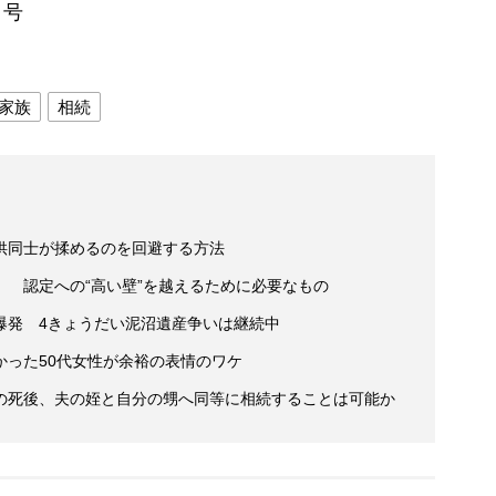
日号
家族
相続
供同士が揉めるのを回避する方法
 認定への“高い壁”を越えるために必要なもの
爆発 4きょうだい泥沼遺産争いは継続中
かった50代女性が余裕の表情のワケ
の死後、夫の姪と自分の甥へ同等に相続することは可能か