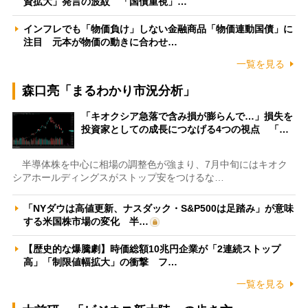
資拡大」発言の波紋 「国債重視」…
インフレでも「物価負け」しない金融商品「物価連動国債」に
注目 元本が物価の動きに合わせ…
一覧を見る
森口亮「まるわかり市況分析」
「キオクシア急落で含み損が膨らんで…」損失を
投資家としての成長につなげる4つの視点 「…
半導体株を中心に相場の調整色が強まり、7月中旬にはキオク
シアホールディングスがストップ安をつけるな…
「NYダウは高値更新、ナスダック・S&P500は足踏み」が意味
する米国株市場の変化 半…
【歴史的な爆騰劇】時価総額10兆円企業が「2連続ストップ
高」「制限値幅拡大」の衝撃 フ…
一覧を見る