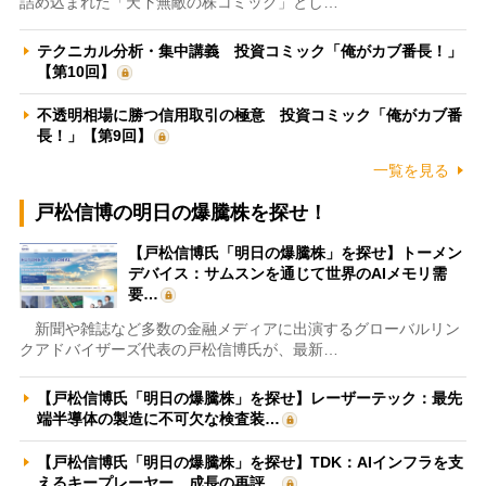
詰め込まれた「天下無敵の株コミック」とし…
テクニカル分析・集中講義 投資コミック「俺がカブ番長！」
【第10回】
不透明相場に勝つ信用取引の極意 投資コミック「俺がカブ番
長！」【第9回】
一覧を見る
戸松信博の明日の爆騰株を探せ！
【戸松信博氏「明日の爆騰株」を探せ】トーメン
デバイス：サムスンを通じて世界のAIメモリ需
要…
新聞や雑誌など多数の金融メディアに出演するグローバルリン
クアドバイザーズ代表の戸松信博氏が、最新…
【戸松信博氏「明日の爆騰株」を探せ】レーザーテック：最先
端半導体の製造に不可欠な検査装…
【戸松信博氏「明日の爆騰株」を探せ】TDK：AIインフラを支
えるキープレーヤー 成長の再評…