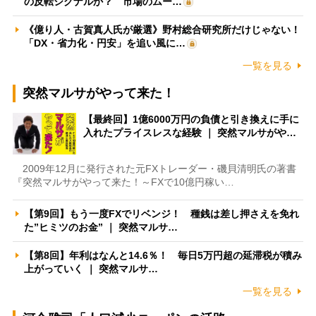
の反転シグナルか？ 市場のムー…
《億り人・古賀真人氏が厳選》野村総合研究所だけじゃない！
「DX・省力化・円安」を追い風に…
一覧を見る
突然マルサがやって来た！
【最終回】1億6000万円の負債と引き換えに手に
入れたプライスレスな経験 ｜ 突然マルサがや…
2009年12月に発行された元FXトレーダー・磯貝清明氏の著書
『突然マルサがやって来た！～FXで10億円稼い…
【第9回】もう一度FXでリベンジ！ 種銭は差し押さえを免れ
た”ヒミツのお金” ｜ 突然マルサ…
【第8回】年利はなんと14.6％！ 毎日5万円超の延滞税が積み
上がっていく ｜ 突然マルサ…
一覧を見る