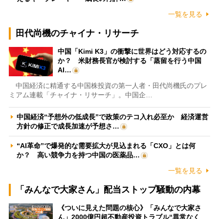
一覧を見る
田代尚機のチャイナ・リサーチ
中国「Kimi K3」の衝撃に世界はどう対応するの
か？ 米財務長官が検討する「蒸留を行う中国
AI…
中国経済に精通する中国株投資の第一人者・田代尚機氏のプレ
ミアム連載「チャイナ・リサーチ」。中国企…
中国経済“予想外の低成長”で政策のテコ入れ必至か 経済運営
方針の修正で成長加速が予想さ…
“AI革命”で爆発的な需要拡大が見込まれる「CXO」とは何
か？ 高い競争力を持つ中国の医薬品…
一覧を見る
「みんなで大家さん」配当ストップ騒動の内幕
《ついに見えた問題の核心》「みんなで大家さ
ん」2000億円超不動産投資トラブル“異常なく