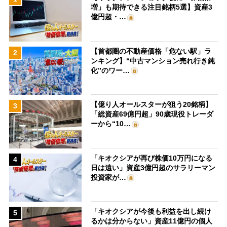
増」も期待できる注目銘柄5選】資産3
億円超・…
【首都圏の不動産価格「危ない駅」ラ
2
ンキング】“中古マンション売れ行き鈍
化”のワー…
【億り人オールスターが狙う20銘柄】
3
「総資産69億円超」90歳現役トレーダ
ーから“10…
「キオクシアが再び株価10万円になる
4
日は遠い」資産3億円超のサラリーマン
投資家が…
「キオクシアが今後も利益を出し続け
5
るかは分からない」資産11億円の個人