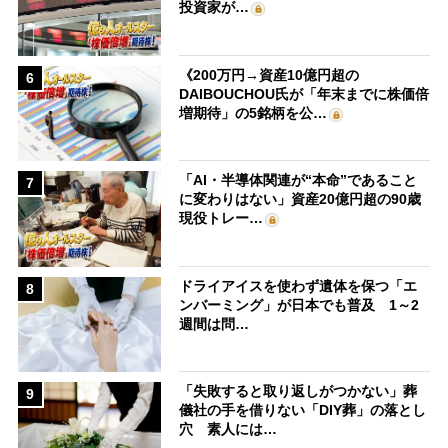
投資家が…
《200万円→資産10億円超の
6
DAIBOUCHOU氏が「年末までに株価倍
増期待」の5銘柄を公…
「AI・半導体関連が“本命”であること
7
に変わりはない」資産20億円超の90歳
現役トレー…
ドライアイスを使わず遺体を保つ「エ
8
ンバーミング」が日本でも普及 1～2
週間は問…
「失敗すると取り返しがつかない」葬
9
儀社の手を借りない「DIY葬」の落とし
穴 素人には…