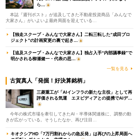
ら…
本誌『週刊ポスト』が追及してきた不動産投資商品「みんなで
大家さん」がいよいよ最終局面を迎えている…
【独走スクープ・みんなで大家さん】二転三転した“成田プロ
ジェクト”の計画変更の裏で起き…
【追及スクープ・みんなで大家さん】独占入手“内部議事録”で
明かされる柳瀬健一・代表の思…
一覧を見る
古賀真人「発掘！好決算銘柄」
三菱重工が「AIインフラの新たな主役」として再
評価される気運 エヌビディアとの提携でAIデ…
今年の株式市場を牽引してきたAI・半導体関連株に、調整の動
きが広がっている。そうしたなか、再び注目…
キオクシアHD「7万円割れからの急反発」は再びの上昇局面へ