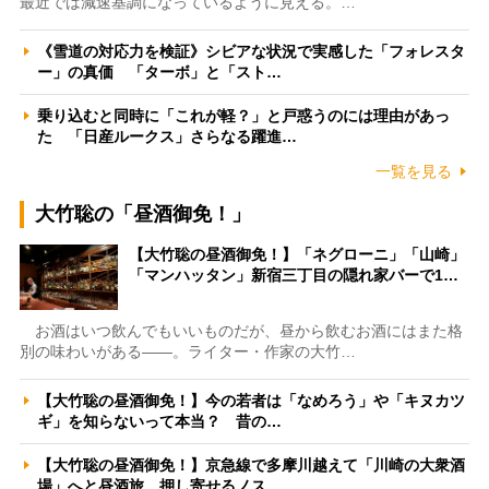
最近では減速基調になっているように見える。…
《雪道の対応力を検証》シビアな状況で実感した「フォレスタ
ー」の真価 「ターボ」と「スト…
乗り込むと同時に「これが軽？」と戸惑うのには理由があっ
た 「日産ルークス」さらなる躍進…
一覧を見る
大竹聡の「昼酒御免！」
【大竹聡の昼酒御免！】「ネグローニ」「山崎」
「マンハッタン」新宿三丁目の隠れ家バーで1…
お酒はいつ飲んでもいいものだが、昼から飲むお酒にはまた格
別の味わいがある――。ライター・作家の大竹…
【大竹聡の昼酒御免！】今の若者は「なめろう」や「キヌカツ
ギ」を知らないって本当？ 昔の…
【大竹聡の昼酒御免！】京急線で多摩川越えて「川崎の大衆酒
場」へと昼酒旅 押し寄せるノス…