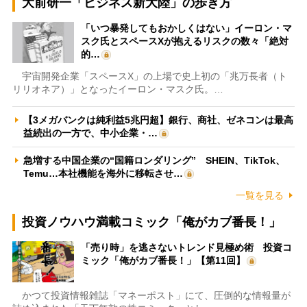
大前研一「ビジネス新大陸」の歩き方
「いつ暴発してもおかしくはない」イーロン・マ
スク氏とスペースXが抱えるリスクの数々「絶対
的…
宇宙開発企業「スペースX」の上場で史上初の「兆万長者（ト
リリオネア）」となったイーロン・マスク氏。…
【3メガバンクは純利益5兆円超】銀行、商社、ゼネコンは最高
益続出の一方で、中小企業・…
急増する中国企業の“国籍ロンダリング” SHEIN、TikTok、
Temu…本社機能を海外に移転させ…
一覧を見る
投資ノウハウ満載コミック「俺がカブ番長！」
「売り時」を逃さないトレンド見極め術 投資コ
ミック「俺がカブ番長！」【第11回】
かつて投資情報雑誌「マネーポスト」にて、圧倒的な情報量が