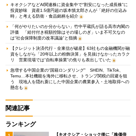
キオクシアなどAI関連株に資金集中で“割安になった成長株”に
投資妙味 資産1.5億円超の坂本慎太郎さんが「絶好の仕込み
時」と考える防衛・食品銘柄を紹介
「何がやりたいのか分からない」竹中平蔵氏が語る高市内閣の
評価 「給付付き税額控除はその場しのぎ」いま不可欠なの
は“社会保障制度の改革議論”と指摘
【クレジット決済代行・全東信が破産】63社もの金融機関が融
資をしながら「20年以上の粉飾決算」を見抜けなかったカラク
リ 営業現場では“自転車操業”の焦りも表出していた
急増する中国企業の“国籍ロンダリング” SHEIN、TikTok、
Temu…本社機能を海外に移転させ、トランプ関税の回避を狙
う 現地人を隠れ蓑にした中国企業の農業参入・土地取得への
懸念も
関連記事
ランキング
【キオクシア・ショック後に「株価倍
1