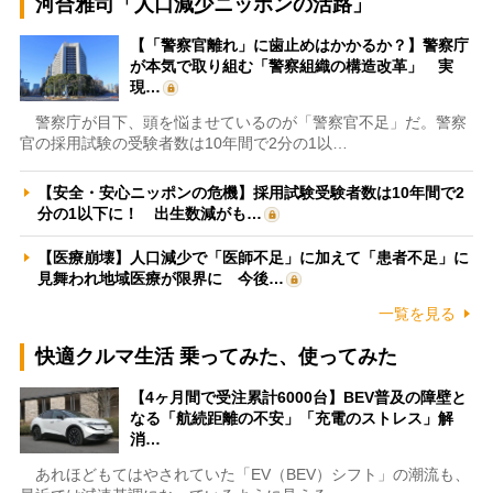
河合雅司「人口減少ニッポンの活路」
【「警察官離れ」に歯止めはかかるか？】警察庁
が本気で取り組む「警察組織の構造改革」 実
現…
警察庁が目下、頭を悩ませているのが「警察官不足」だ。警察
官の採用試験の受験者数は10年間で2分の1以…
【安全・安心ニッポンの危機】採用試験受験者数は10年間で2
分の1以下に！ 出生数減がも…
【医療崩壊】人口減少で「医師不足」に加えて「患者不足」に
見舞われ地域医療が限界に 今後…
一覧を見る
快適クルマ生活 乗ってみた、使ってみた
【4ヶ月間で受注累計6000台】BEV普及の障壁と
なる「航続距離の不安」「充電のストレス」解
消…
あれほどもてはやされていた「EV（BEV）シフト」の潮流も、