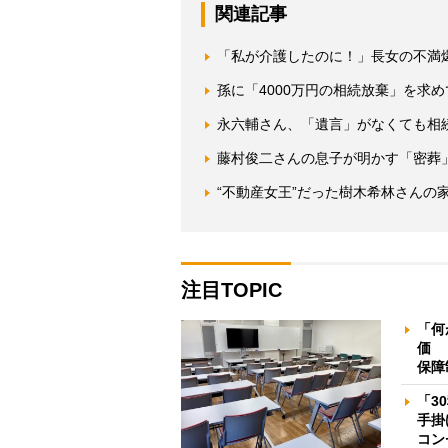
関連記事
「私が介護したのに！」長女の不満
孫に「4000万円の相続放棄」を求
永六輔さん、「遺言」がなくても相
藤村俊二さんの息子が明かす「密葬
“不動産女王”だった樹木希林さんの
注目TOPIC
「何
価 
保障
「3
手掛
コン