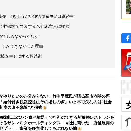
爆発 4きょうだい泥沼遺産争いは継続中
めて葬儀場で号泣する70代未亡人に唖然
続でもめなかったワケ
」しかできなかった理由
家族を幸せにする相続術
がやりたいのか分からない」竹中平蔵氏が語る高市内閣の評
「給付付き税額控除はその場しのぎ」いま不可欠なのは“社会
制度の改革議論”と指摘
0種類以上のパン食べ放題」で行列のできる新形態レストランを
けるサンマルクホールディングス 同社に聞いた「店舗展開の
セプト」、事業を多角化してもぶれない軸