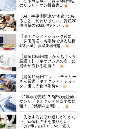
になる日は遠い」資産3億円超
のサラリーマン投資家…
「AI・半導体関連が“本命”であ
ることに変わりはない」資産20
億円超の90歳現役トレ…
【キオクシア・ショック後に
「株価倍増」も期待できる注目
銘柄5選】資産3億円超…
【資産10億円超・かんちさんが
厳選！】「キオクシアの次」に
資金が流れる期待の…
【資産11億円マック・チェリー
さん厳選「キオクシア・ショッ
ク」後に大化け期待4…
《2年弱で資産17.5倍の元証券
マンが「キオクシア急落で次に
狙う」5銘柄を公開》1…
「失敗すると取り返しがつかな
い」葬儀社の手を借りない
「DIY葬」の落とし穴 素人