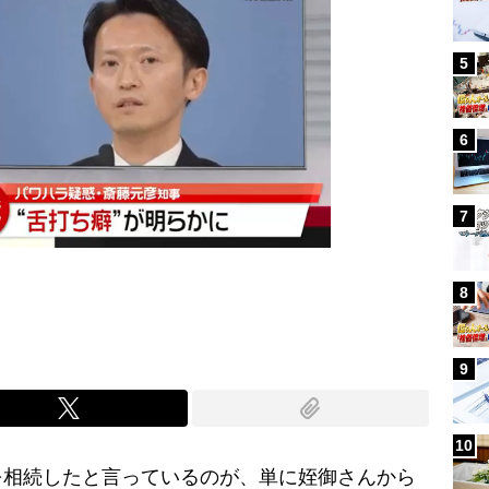
5
6
7
8
9
10
相続したと言っているのが、単に姪御さんから