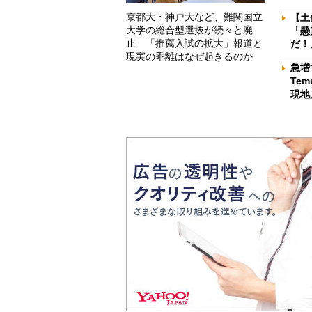
京都大・神戸大など、難関国立
【土
大学の総合型選抜が続々と廃
「懸
止 「推薦入試の拡大」報道と
だ！
現実の乖離はなぜ起きるのか
急増
Te
現地