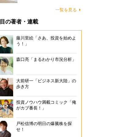
に…
一覧を見る
目の著者・連載
藤川里絵「さあ、投資を始めよ
う！」
森口亮「まるわかり市況分析」
大前研一「ビジネス新大陸」の
歩き方
投資ノウハウ満載コミック「俺
がカブ番長！」
戸松信博の明日の爆騰株を探
せ！