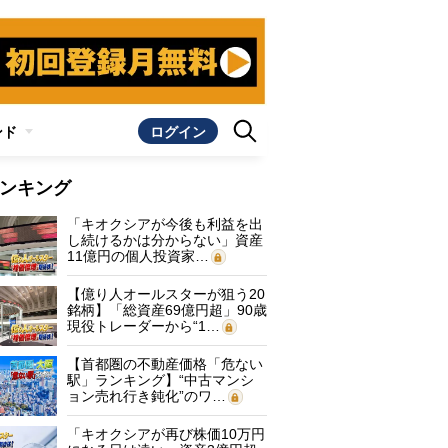
ンド
ログイン
ンキング
「キオクシアが今後も利益を出
し続けるかは分からない」資産
11億円の個人投資家…
【億り人オールスターが狙う20
銘柄】「総資産69億円超」90歳
現役トレーダーから“1…
【首都圏の不動産価格「危ない
駅」ランキング】“中古マンシ
ョン売れ行き鈍化”のワ…
「キオクシアが再び株価10万円