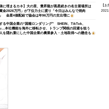
【お
俵に埋まるカネ】大の里、豊昇龍が黒星続きの名古屋場所は
202
賞金2826万円」が下位力士に渡り「今日はみんなで焼肉
」 金星4個配給で協会は年96万円の支出増に
する中国企業の“国籍ロンダリング” SHEIN、TikTok、
mu…本社機能を海外に移転させ、トランプ関税の回避を狙う
人を隠れ蓑にした中国企業の農業参入・土地取得への懸念も