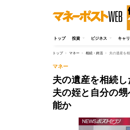
トップ
投資
ビジネス
キャリ
トップ
マネー
相続・終活
マネー
夫の遺産を相続し
夫の姪と自分の甥
能か