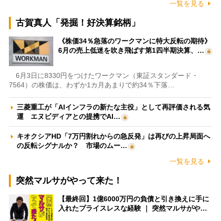
一覧を見る
古賀真人「発掘！好決算銘柄」
《株価34％急落のワークマンに特大反転の期待》
6月の売上低迷を吹き飛ばす第1四半期決算、…
6月3日に8330円をつけたワークマン（東証スタンダード・
7564）の株価は、わずか1カ月あまりで約34％下落…
三菱重工が「AIインフラの新たな主役」として再評価される気
運 エヌビディアとの提携でAI…
キオクシアHD「7万円割れからの急反発」は再びの上昇局面へ
の反転シグナルか？ 市場のムー…
一覧を見る
突然マルサがやって来た！
【最終回】1億6000万円の負債と引き換えに手に
入れたプライスレスな経験 ｜ 突然マルサがや…