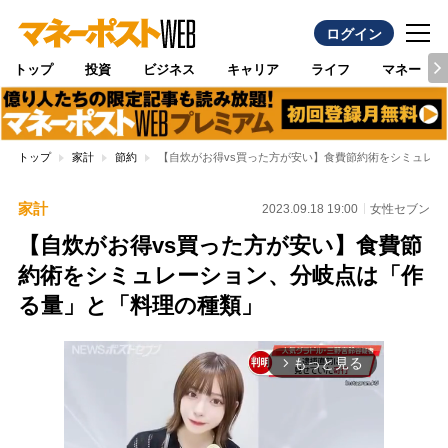
ログイン
トップ
投資
ビジネス
キャリア
ライフ
マネー
トップ
家計
節約
【自炊がお得vs買った方が安い】食費節約術をシミュレ
家計
2023.09.18 19:00
女性セブン
【自炊がお得vs買った方が安い】食費節
約術をシミュレーション、分岐点は「作
る量」と「料理の種類」
もっと見る
arrow_forward_ios