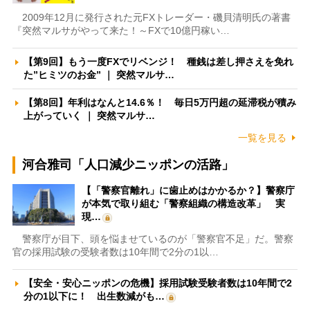
2009年12月に発行された元FXトレーダー・磯貝清明氏の著書
『突然マルサがやって来た！～FXで10億円稼い…
【第9回】もう一度FXでリベンジ！ 種銭は差し押さえを免れ
た”ヒミツのお金” ｜ 突然マルサ…
【第8回】年利はなんと14.6％！ 毎日5万円超の延滞税が積み
上がっていく ｜ 突然マルサ…
一覧を見る
河合雅司「人口減少ニッポンの活路」
【「警察官離れ」に歯止めはかかるか？】警察庁
が本気で取り組む「警察組織の構造改革」 実
現…
警察庁が目下、頭を悩ませているのが「警察官不足」だ。警察
官の採用試験の受験者数は10年間で2分の1以…
【安全・安心ニッポンの危機】採用試験受験者数は10年間で2
分の1以下に！ 出生数減がも…