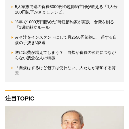
5人家族で週の食費6000円の超節約主婦が教える「1人分
100円以下かさましレシピ」
“6年で1000万円貯めた”時短節約家が実践 食費を削る
「1週間献立ルール」
みそ汁をインスタントにして月2550円節約… 得する自
炊の手抜き術8選
逆に出費が増えてしまう？ 自炊が食費の節約につなが
らない残念な人の特徴
「自炊はするけど包丁は使わない」人たちが増加する背
景
注目TOPIC