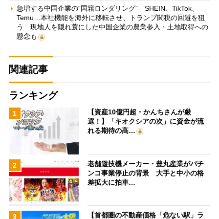
急増する中国企業の“国籍ロンダリング” SHEIN、TikTok、
Temu…本社機能を海外に移転させ、トランプ関税の回避を狙
う 現地人を隠れ蓑にした中国企業の農業参入・土地取得への
懸念も
関連記事
ランキング
【資産10億円超・かんちさんが厳
1
選！】「キオクシアの次」に資金が流
れる期待の高…
老舗遊技機メーカー・豊丸産業がパチ
2
ンコ事業停止の背景 大手と中小の格
差拡大に拍車…
【首都圏の不動産価格「危ない駅」ラ
3