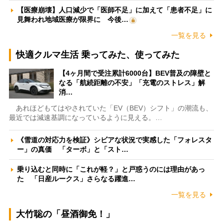
【医療崩壊】人口減少で「医師不足」に加えて「患者不足」に
見舞われ地域医療が限界に 今後…
一覧を見る
快適クルマ生活 乗ってみた、使ってみた
【4ヶ月間で受注累計6000台】BEV普及の障壁と
なる「航続距離の不安」「充電のストレス」解
消…
あれほどもてはやされていた「EV（BEV）シフト」の潮流も、
最近では減速基調になっているように見える。…
《雪道の対応力を検証》シビアな状況で実感した「フォレスタ
ー」の真価 「ターボ」と「スト…
乗り込むと同時に「これが軽？」と戸惑うのには理由があっ
た 「日産ルークス」さらなる躍進…
一覧を見る
大竹聡の「昼酒御免！」