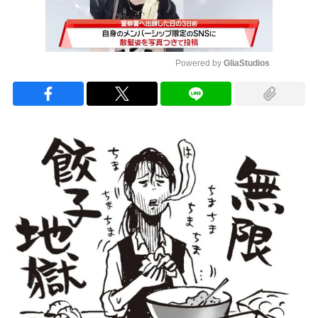
Powered by 
GliaStudios
Mute