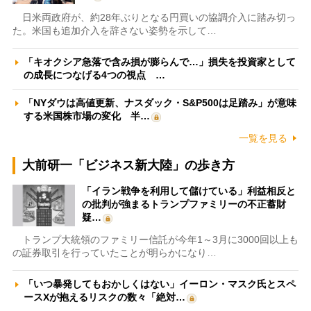
日米両政府が、約28年ぶりとなる円買いの協調介入に踏み切っ
た。米国も追加介入を辞さない姿勢を示して…
「キオクシア急落で含み損が膨らんで…」損失を投資家として
の成長につなげる4つの視点 …
「NYダウは高値更新、ナスダック・S&P500は足踏み」が意味
する米国株市場の変化 半…
一覧を見る
大前研一「ビジネス新大陸」の歩き方
「イラン戦争を利用して儲けている」利益相反と
の批判が強まるトランプファミリーの不正蓄財
疑…
トランプ大統領のファミリー信託が今年1～3月に3000回以上も
の証券取引を行っていたことが明らかになり…
「いつ暴発してもおかしくはない」イーロン・マスク氏とスペ
ースXが抱えるリスクの数々「絶対…