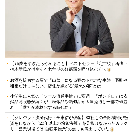
【75歳をすぎたらやめること】ベストセラー『定年後』著者・
楠木新氏が指南する老年期の好循環を呼び込む方法
お酒を提供する店で「出禁」になる客のトホホな生態 嘔吐や
粗相だけじゃない、店側が嫌がる“最悪の客”とは
小学生に人気の「シール流通事情」に変調 「ボンドロ」は依
然品薄状態が続くが、模倣品や類似品が大量流通し一部で値崩
れ 「選別が本格化する時代に」
【クレジット決済代行・全東信が破産】63社もの金融機関が融
資をしながら「20年以上の粉飾決算」を見抜けなかったカラク
リ 営業現場では“自転車操業”の焦りも表出していた