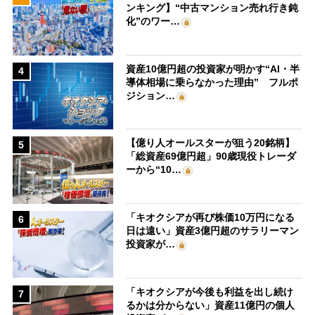
ンキング】“中古マンション売れ行き鈍
化”のワー…
資産10億円超の投資家が明かす“AI・半
4
導体相場に乗らなかった理由” フルポ
ジション…
【億り人オールスターが狙う20銘柄】
5
「総資産69億円超」90歳現役トレーダ
ーから“10…
「キオクシアが再び株価10万円になる
6
日は遠い」資産3億円超のサラリーマン
投資家が…
「キオクシアが今後も利益を出し続け
7
るかは分からない」資産11億円の個人