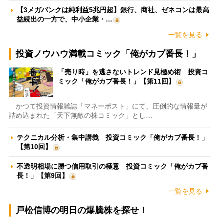
【3メガバンクは純利益5兆円超】銀行、商社、ゼネコンは最高
益続出の一方で、中小企業・…
一覧を見る
投資ノウハウ満載コミック「俺がカブ番長！」
「売り時」を逃さないトレンド見極め術 投資コ
ミック「俺がカブ番長！」【第11回】
かつて投資情報雑誌「マネーポスト」にて、圧倒的な情報量が
詰め込まれた「天下無敵の株コミック」とし…
テクニカル分析・集中講義 投資コミック「俺がカブ番長！」
【第10回】
不透明相場に勝つ信用取引の極意 投資コミック「俺がカブ番
長！」【第9回】
一覧を見る
戸松信博の明日の爆騰株を探せ！