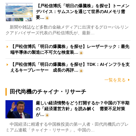
【戸松信博氏「明日の爆騰株」を探せ】トーメン
デバイス：サムスンを通じて世界のAIメモリ需
要…
新聞や雑誌など多数の金融メディアに出演するグローバルリン
クアドバイザーズ代表の戸松信博氏が、最新…
【戸松信博氏「明日の爆騰株」を探せ】レーザーテック：最先
端半導体の製造に不可欠な検査装…
【戸松信博氏「明日の爆騰株」を探せ】TDK：AIインフラを支
えるキープレーヤー 成長の再評…
一覧を見る
田代尚機のチャイナ・リサーチ
厳しい経済情勢をどう打開するか？中国の下半期
の「経済運営方針」を読み解く 需要不足対策
が…
中国経済に精通する中国株投資の第一人者・田代尚機氏のプレ
ミアム連載「チャイナ・リサーチ」。中国の…