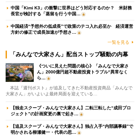
中国「Kimi K3」の衝撃に世界はどう対応するのか？ 米財務
長官が検討する「蒸留を行う中国…
中国経済“予想外の低成長”で政策のテコ入れ必至か 経済運営
方針の修正で成長加速が予想さ…
一覧を見る
「みんなで大家さん」配当ストップ騒動の内幕
《ついに見えた問題の核心》「みんなで大家さ
ん」2000億円超不動産投資トラブル“異常なく
ら…
本誌『週刊ポスト』が追及してきた不動産投資商品「みんなで
大家さん」がいよいよ最終局面を迎えている…
【独走スクープ・みんなで大家さん】二転三転した“成田プロ
ジェクト”の計画変更の裏で起き…
【追及スクープ・みんなで大家さん】独占入手“内部議事録”で
明かされる柳瀬健一・代表の思…