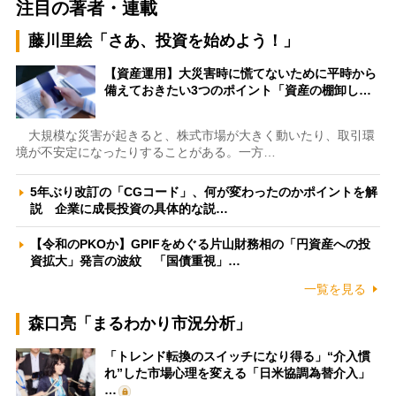
注目の著者・連載
藤川里絵「さあ、投資を始めよう！」
【資産運用】大災害時に慌てないために平時から
備えておきたい3つのポイント「資産の棚卸し…
大規模な災害が起きると、株式市場が大きく動いたり、取引環
境が不安定になったりすることがある。一方…
5年ぶり改訂の「CGコード」、何が変わったのかポイントを解
説 企業に成長投資の具体的な説…
【令和のPKOか】GPIFをめぐる片山財務相の「円資産への投
資拡大」発言の波紋 「国債重視」…
一覧を見る
森口亮「まるわかり市況分析」
「トレンド転換のスイッチになり得る」“介入慣
れ”した市場心理を変える「日米協調為替介入」
…