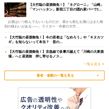
【大竹聡の昼酒御免！】「ネグローニ」「山崎」
「マンハッタン」新宿三丁目の隠れ家バーで1…
お酒はいつ飲んでもいいものだが、昼から飲むお酒にはまた格
別の味わいがある――。ライター・作家の大竹…
【大竹聡の昼酒御免！】今の若者は「なめろう」や「キヌカツ
ギ」を知らないって本当？ 昔の…
【大竹聡の昼酒御免！】京急線で多摩川越えて「川崎の大衆酒
場」へと昼酒旅 押し寄せるノス…
一覧を見る
著者・連載の一覧を見る