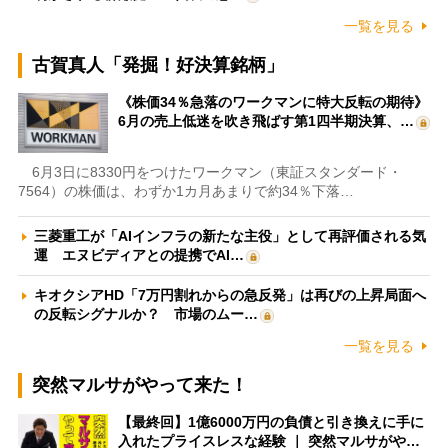
一覧を見る
古賀真人「発掘！好決算銘柄」
《株価34％急落のワークマンに特大反転の期待》
6月の売上低迷を吹き飛ばす第1四半期決算、…
6月3日に8330円をつけたワークマン（東証スタンダード・
7564）の株価は、わずか1カ月あまりで約34％下落…
三菱重工が「AIインフラの新たな主役」として再評価される気
運 エヌビディアとの提携でAI…
キオクシアHD「7万円割れからの急反発」は再びの上昇局面へ
の反転シグナルか？ 市場のムー…
一覧を見る
突然マルサがやって来た！
【最終回】1億6000万円の負債と引き換えに手に
入れたプライスレスな経験 ｜ 突然マルサがや…