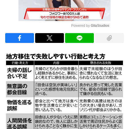
Powered by 
GliaStudios
Mute