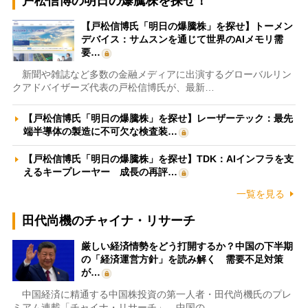
戸松信博の明日の爆騰株を探せ！
【戸松信博氏「明日の爆騰株」を探せ】トーメン
デバイス：サムスンを通じて世界のAIメモリ需
要…
新聞や雑誌など多数の金融メディアに出演するグローバルリン
クアドバイザーズ代表の戸松信博氏が、最新…
【戸松信博氏「明日の爆騰株」を探せ】レーザーテック：最先
端半導体の製造に不可欠な検査装…
【戸松信博氏「明日の爆騰株」を探せ】TDK：AIインフラを支
えるキープレーヤー 成長の再評…
一覧を見る
田代尚機のチャイナ・リサーチ
厳しい経済情勢をどう打開するか？中国の下半期
の「経済運営方針」を読み解く 需要不足対策
が…
中国経済に精通する中国株投資の第一人者・田代尚機氏のプレ
ミアム連載「チャイナ・リサーチ」。中国の…