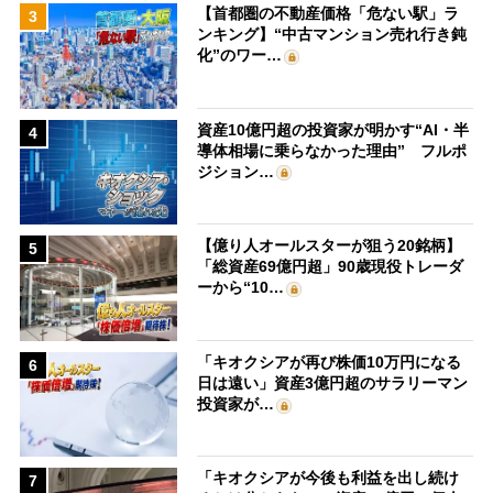
【首都圏の不動産価格「危ない駅」ラ
3
ンキング】“中古マンション売れ行き鈍
化”のワー…
資産10億円超の投資家が明かす“AI・半
4
導体相場に乗らなかった理由” フルポ
ジション…
【億り人オールスターが狙う20銘柄】
5
「総資産69億円超」90歳現役トレーダ
ーから“10…
「キオクシアが再び株価10万円になる
6
日は遠い」資産3億円超のサラリーマン
投資家が…
「キオクシアが今後も利益を出し続け
7