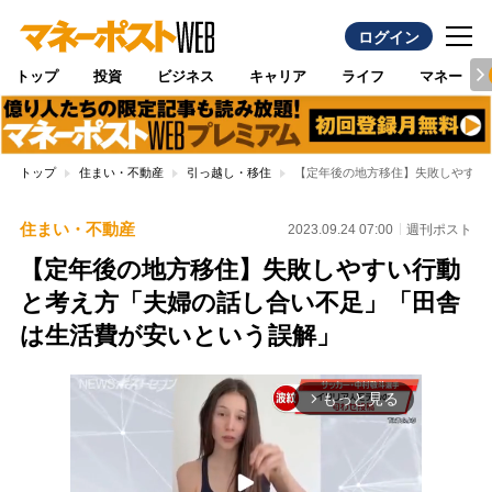
ログイン
トップ
投資
ビジネス
キャリア
ライフ
マネー
トップ
住まい・不動産
引っ越し・移住
【定年後の地方移住】失敗しやすい
住まい・不動産
2023.09.24 07:00
週刊ポスト
【定年後の地方移住】失敗しやすい行動
と考え方「夫婦の話し合い不足」「田舎
は生活費が安いという誤解」
もっと見る
arrow_forward_ios