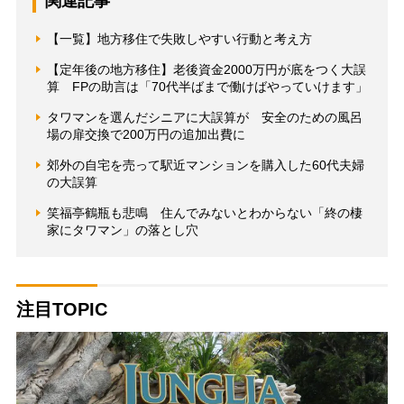
関連記事
【一覧】地方移住で失敗しやすい行動と考え方
【定年後の地方移住】老後資金2000万円が底をつく大誤
算 FPの助言は「70代半ばまで働けばやっていけます」
タワマンを選んだシニアに大誤算が 安全のための風呂
場の扉交換で200万円の追加出費に
郊外の自宅を売って駅近マンションを購入した60代夫婦
の大誤算
笑福亭鶴瓶も悲鳴 住んでみないとわからない「終の棲
家にタワマン」の落とし穴
注目TOPIC