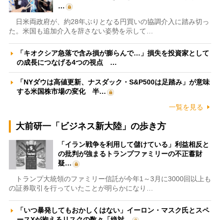
…
日米両政府が、約28年ぶりとなる円買いの協調介入に踏み切っ
た。米国も追加介入を辞さない姿勢を示して…
「キオクシア急落で含み損が膨らんで…」損失を投資家として
の成長につなげる4つの視点 …
「NYダウは高値更新、ナスダック・S&P500は足踏み」が意味
する米国株市場の変化 半…
一覧を見る
大前研一「ビジネス新大陸」の歩き方
「イラン戦争を利用して儲けている」利益相反と
の批判が強まるトランプファミリーの不正蓄財
疑…
トランプ大統領のファミリー信託が今年1～3月に3000回以上も
の証券取引を行っていたことが明らかになり…
「いつ暴発してもおかしくはない」イーロン・マスク氏とスペ
ースXが抱えるリスクの数々「絶対…