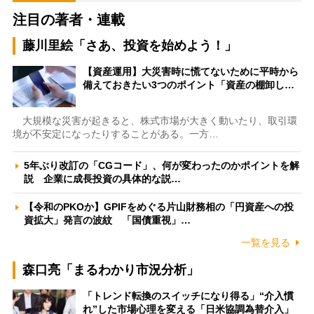
注目の著者・連載
藤川里絵「さあ、投資を始めよう！」
【資産運用】大災害時に慌てないために平時から
備えておきたい3つのポイント「資産の棚卸し…
大規模な災害が起きると、株式市場が大きく動いたり、取引環
境が不安定になったりすることがある。一方…
5年ぶり改訂の「CGコード」、何が変わったのかポイントを解
説 企業に成長投資の具体的な説…
【令和のPKOか】GPIFをめぐる片山財務相の「円資産への投
資拡大」発言の波紋 「国債重視」…
一覧を見る
森口亮「まるわかり市況分析」
「トレンド転換のスイッチになり得る」“介入慣
れ”した市場心理を変える「日米協調為替介入」