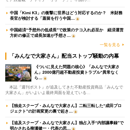
中国「Kimi K3」の衝撃に世界はどう対応するのか？ 米財務
長官が検討する「蒸留を行う中国…
中国経済“予想外の低成長”で政策のテコ入れ必至か 経済運営
方針の修正で成長加速が予想さ…
一覧を見る
「みんなで大家さん」配当ストップ騒動の内幕
《ついに見えた問題の核心》「みんなで大家さ
ん」2000億円超不動産投資トラブル“異常なく
ら…
本誌『週刊ポスト』が追及してきた不動産投資商品「みんなで
大家さん」がいよいよ最終局面を迎えている…
【独走スクープ・みんなで大家さん】二転三転した“成田プロ
ジェクト”の計画変更の裏で起き…
【追及スクープ・みんなで大家さん】独占入手“内部議事録”で
明かされる柳瀬健一・代表の思…