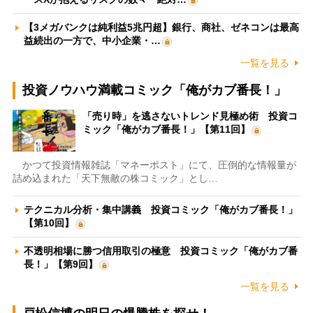
【3メガバンクは純利益5兆円超】銀行、商社、ゼネコンは最高
益続出の一方で、中小企業・…
一覧を見る
投資ノウハウ満載コミック「俺がカブ番長！」
「売り時」を逃さないトレンド見極め術 投資コ
ミック「俺がカブ番長！」【第11回】
かつて投資情報雑誌「マネーポスト」にて、圧倒的な情報量が
詰め込まれた「天下無敵の株コミック」とし…
テクニカル分析・集中講義 投資コミック「俺がカブ番長！」
【第10回】
不透明相場に勝つ信用取引の極意 投資コミック「俺がカブ番
長！」【第9回】
一覧を見る