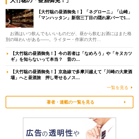
大竹聡の「昼酒御免！」
【大竹聡の昼酒御免！】「ネグローニ」「山崎」
「マンハッタン」新宿三丁目の隠れ家バーで1…
お酒はいつ飲んでもいいものだが、昼から飲むお酒にはまた格
別の味わいがある――。ライター・作家の大竹…
【大竹聡の昼酒御免！】今の若者は「なめろう」や「キヌカツ
ギ」を知らないって本当？ 昔の…
【大竹聡の昼酒御免！】京急線で多摩川越えて「川崎の大衆酒
場」へと昼酒旅 押し寄せるノス…
一覧を見る
著者・連載の一覧を見る