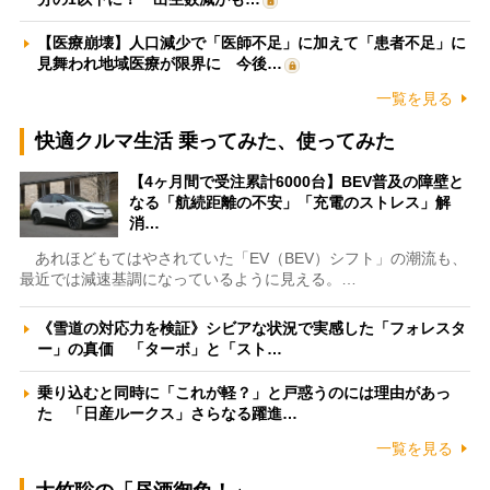
【医療崩壊】人口減少で「医師不足」に加えて「患者不足」に
見舞われ地域医療が限界に 今後…
一覧を見る
快適クルマ生活 乗ってみた、使ってみた
【4ヶ月間で受注累計6000台】BEV普及の障壁と
なる「航続距離の不安」「充電のストレス」解
消…
あれほどもてはやされていた「EV（BEV）シフト」の潮流も、
最近では減速基調になっているように見える。…
《雪道の対応力を検証》シビアな状況で実感した「フォレスタ
ー」の真価 「ターボ」と「スト…
乗り込むと同時に「これが軽？」と戸惑うのには理由があっ
た 「日産ルークス」さらなる躍進…
一覧を見る