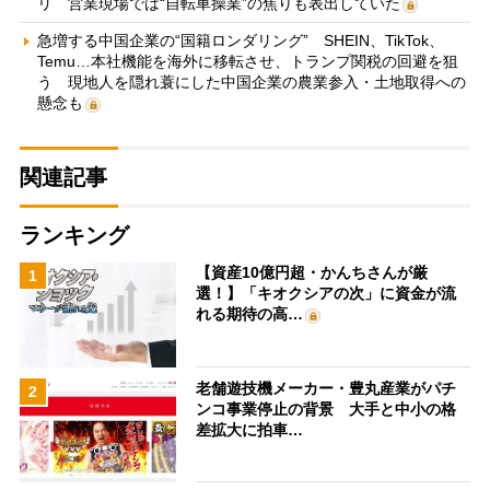
リ 営業現場では“自転車操業”の焦りも表出していた
急増する中国企業の“国籍ロンダリング” SHEIN、TikTok、
Temu…本社機能を海外に移転させ、トランプ関税の回避を狙
う 現地人を隠れ蓑にした中国企業の農業参入・土地取得への
懸念も
関連記事
ランキング
【資産10億円超・かんちさんが厳
1
選！】「キオクシアの次」に資金が流
れる期待の高…
老舗遊技機メーカー・豊丸産業がパチ
2
ンコ事業停止の背景 大手と中小の格
差拡大に拍車…