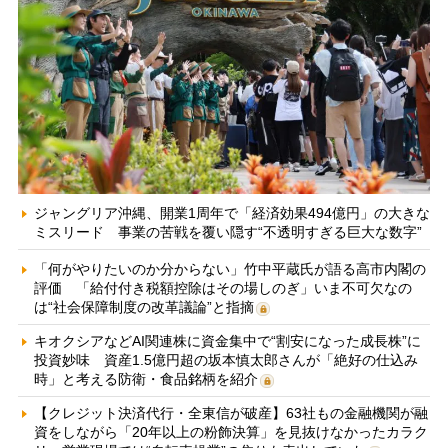
ジャングリア沖縄、開業1周年で「経済効果494億円」の大きな
ミスリード 事業の苦戦を覆い隠す“不透明すぎる巨大な数字”
「何がやりたいのか分からない」竹中平蔵氏が語る高市内閣の
評価 「給付付き税額控除はその場しのぎ」いま不可欠なの
は“社会保障制度の改革議論”と指摘
キオクシアなどAI関連株に資金集中で“割安になった成長株”に
投資妙味 資産1.5億円超の坂本慎太郎さんが「絶好の仕込み
時」と考える防衛・食品銘柄を紹介
【クレジット決済代行・全東信が破産】63社もの金融機関が融
資をしながら「20年以上の粉飾決算」を見抜けなかったカラク