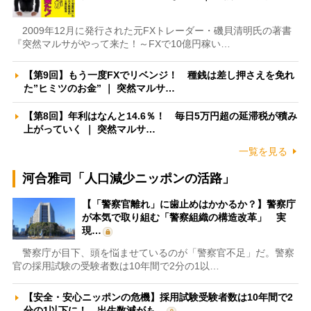
2009年12月に発行された元FXトレーダー・磯貝清明氏の著書
『突然マルサがやって来た！～FXで10億円稼い…
【第9回】もう一度FXでリベンジ！ 種銭は差し押さえを免れ
た”ヒミツのお金” ｜ 突然マルサ…
【第8回】年利はなんと14.6％！ 毎日5万円超の延滞税が積み
上がっていく ｜ 突然マルサ…
一覧を見る
河合雅司「人口減少ニッポンの活路」
【「警察官離れ」に歯止めはかかるか？】警察庁
が本気で取り組む「警察組織の構造改革」 実
現…
警察庁が目下、頭を悩ませているのが「警察官不足」だ。警察
官の採用試験の受験者数は10年間で2分の1以…
【安全・安心ニッポンの危機】採用試験受験者数は10年間で2
分の1以下に！ 出生数減がも…