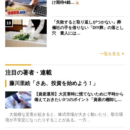
け期待4銘…
「失敗すると取り返しがつかない」葬
10
儀社の手を借りない「DIY葬」の落とし
穴 素人には…
一覧を見る
注目の著者・連載
藤川里絵「さあ、投資を始めよう！」
【資産運用】大災害時に慌てないために平時から
備えておきたい3つのポイント「資産の棚卸し…
大規模な災害が起きると、株式市場が大きく動いたり、取引環
境が不安定になったりすることがある。一方…