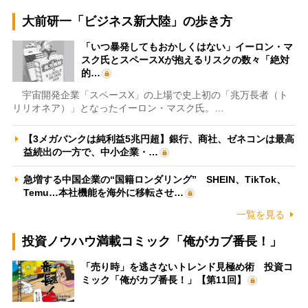
大前研一「ビジネス新大陸」の歩き方
「いつ暴発してもおかしくはない」イーロン・マ
スク氏とスペースXが抱えるリスクの数々「絶対
的…
宇宙開発企業「スペースX」の上場で史上初の「兆万長者（ト
リリオネア）」となったイーロン・マスク氏。…
【3メガバンクは純利益5兆円超】銀行、商社、ゼネコンは最高
益続出の一方で、中小企業・…
急増する中国企業の“国籍ロンダリング” SHEIN、TikTok、
Temu…本社機能を海外に移転させ…
一覧を見る
投資ノウハウ満載コミック「俺がカブ番長！」
「売り時」を逃さないトレンド見極め術 投資コ
ミック「俺がカブ番長！」【第11回】