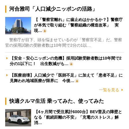
河合雅司「人口減少ニッポンの活路」
【「警察官離れ」に歯止めはかかるか？】警察庁
が本気で取り組む「警察組織の構造改革」 実
現…
警察庁が目下、頭を悩ませているのが「警察官不足」だ。警察
官の採用試験の受験者数は10年間で2分の1以…
【安全・安心ニッポンの危機】採用試験受験者数は10年間で2
分の1以下に！ 出生数減がも…
【医療崩壊】人口減少で「医師不足」に加えて「患者不足」に
見舞われ地域医療が限界に 今後…
一覧を見る
快適クルマ生活 乗ってみた、使ってみた
【4ヶ月間で受注累計6000台】BEV普及の障壁と
なる「航続距離の不安」「充電のストレス」解
消…