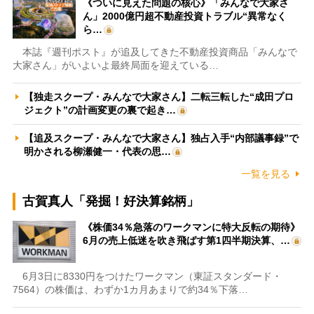
《ついに見えた問題の核心》「みんなで大家さ
ん」2000億円超不動産投資トラブル“異常なく
ら…
本誌『週刊ポスト』が追及してきた不動産投資商品「みんなで
大家さん」がいよいよ最終局面を迎えている…
【独走スクープ・みんなで大家さん】二転三転した“成田プロ
ジェクト”の計画変更の裏で起き…
【追及スクープ・みんなで大家さん】独占入手“内部議事録”で
明かされる柳瀬健一・代表の思…
一覧を見る
古賀真人「発掘！好決算銘柄」
《株価34％急落のワークマンに特大反転の期待》
6月の売上低迷を吹き飛ばす第1四半期決算、…
6月3日に8330円をつけたワークマン（東証スタンダード・
7564）の株価は、わずか1カ月あまりで約34％下落…