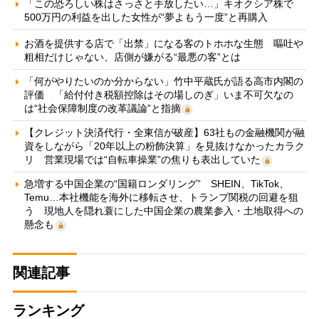
「この恐ろしい株はさっさと手放したい…」キオクシア株で
500万円の利益を出した女性が“夢よもう一度”と再購入
お酒を提供する店で「出禁」になる客のトホホな生態 嘔吐や
粗相だけじゃない、店側が嫌がる“最悪の客”とは
「何がやりたいのか分からない」竹中平蔵氏が語る高市内閣の
評価 「給付付き税額控除はその場しのぎ」いま不可欠なの
は“社会保障制度の改革議論”と指摘
【クレジット決済代行・全東信が破産】63社もの金融機関が融
資をしながら「20年以上の粉飾決算」を見抜けなかったカラク
リ 営業現場では“自転車操業”の焦りも表出していた
急増する中国企業の“国籍ロンダリング” SHEIN、TikTok、
Temu…本社機能を海外に移転させ、トランプ関税の回避を狙
う 現地人を隠れ蓑にした中国企業の農業参入・土地取得への
懸念も
関連記事
ランキング