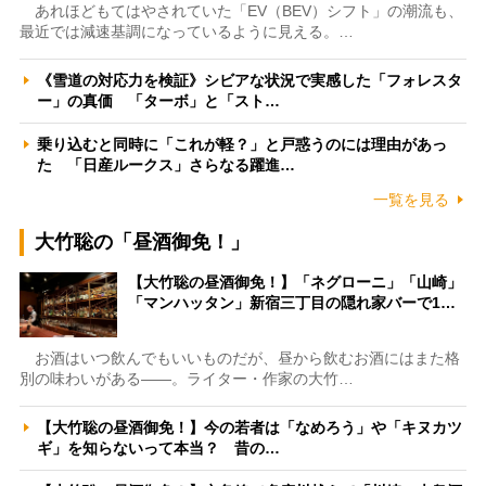
あれほどもてはやされていた「EV（BEV）シフト」の潮流も、
最近では減速基調になっているように見える。…
《雪道の対応力を検証》シビアな状況で実感した「フォレスタ
ー」の真価 「ターボ」と「スト…
乗り込むと同時に「これが軽？」と戸惑うのには理由があっ
た 「日産ルークス」さらなる躍進…
一覧を見る
大竹聡の「昼酒御免！」
【大竹聡の昼酒御免！】「ネグローニ」「山崎」
「マンハッタン」新宿三丁目の隠れ家バーで1…
お酒はいつ飲んでもいいものだが、昼から飲むお酒にはまた格
別の味わいがある――。ライター・作家の大竹…
【大竹聡の昼酒御免！】今の若者は「なめろう」や「キヌカツ
ギ」を知らないって本当？ 昔の…