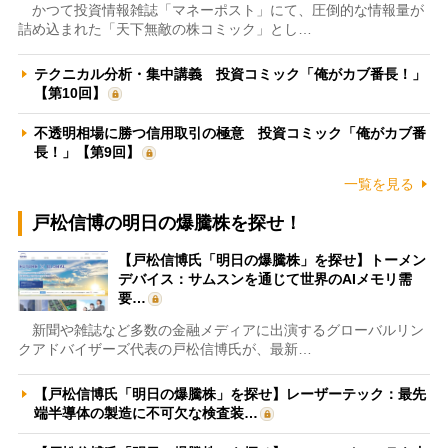
かつて投資情報雑誌「マネーポスト」にて、圧倒的な情報量が
詰め込まれた「天下無敵の株コミック」とし…
テクニカル分析・集中講義 投資コミック「俺がカブ番長！」
【第10回】
不透明相場に勝つ信用取引の極意 投資コミック「俺がカブ番
長！」【第9回】
一覧を見る
戸松信博の明日の爆騰株を探せ！
【戸松信博氏「明日の爆騰株」を探せ】トーメン
デバイス：サムスンを通じて世界のAIメモリ需
要…
新聞や雑誌など多数の金融メディアに出演するグローバルリン
クアドバイザーズ代表の戸松信博氏が、最新…
【戸松信博氏「明日の爆騰株」を探せ】レーザーテック：最先
端半導体の製造に不可欠な検査装…