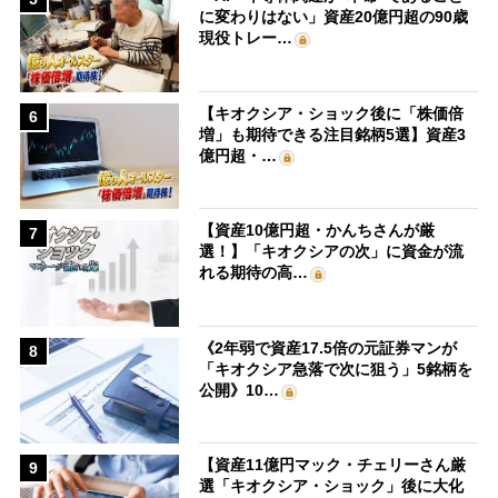
に変わりはない」資産20億円超の90歳
現役トレー…
【キオクシア・ショック後に「株価倍
6
増」も期待できる注目銘柄5選】資産3
億円超・…
【資産10億円超・かんちさんが厳
7
選！】「キオクシアの次」に資金が流
れる期待の高…
《2年弱で資産17.5倍の元証券マンが
8
「キオクシア急落で次に狙う」5銘柄を
公開》10…
【資産11億円マック・チェリーさん厳
9
選「キオクシア・ショック」後に大化