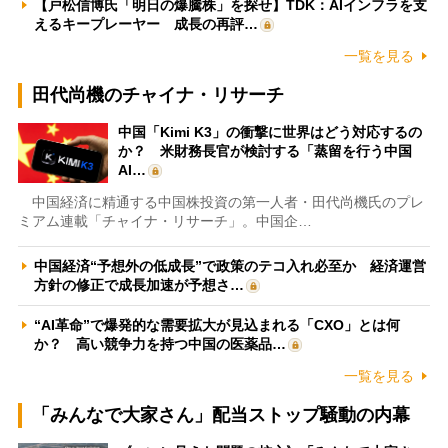
【戸松信博氏「明日の爆騰株」を探せ】TDK：AIインフラを支
えるキープレーヤー 成長の再評…
一覧を見る
田代尚機のチャイナ・リサーチ
中国「Kimi K3」の衝撃に世界はどう対応するの
か？ 米財務長官が検討する「蒸留を行う中国
AI…
中国経済に精通する中国株投資の第一人者・田代尚機氏のプレ
ミアム連載「チャイナ・リサーチ」。中国企…
中国経済“予想外の低成長”で政策のテコ入れ必至か 経済運営
方針の修正で成長加速が予想さ…
“AI革命”で爆発的な需要拡大が見込まれる「CXO」とは何
か？ 高い競争力を持つ中国の医薬品…
一覧を見る
「みんなで大家さん」配当ストップ騒動の内幕