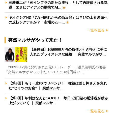
三菱重工が「AIインフラの新たな主役」として再評価される気
運 エヌビディアとの提携でAI…
キオクシアHD「7万円割れからの急反発」は再びの上昇局面へ
の反転シグナルか？ 市場のムー…
一覧を見る
突然マルサがやって来た！
【最終回】1億6000万円の負債と引き換えに手に
入れたプライスレスな経験 ｜ 突然マルサがや…
2009年12月に発行された元FXトレーダー・磯貝清明氏の著書
『突然マルサがやって来た！～FXで10億円稼い…
【第9回】もう一度FXでリベンジ！ 種銭は差し押さえを免れ
た”ヒミツのお金” ｜ 突然マルサ…
【第8回】年利はなんと14.6％！ 毎日5万円超の延滞税が積み
上がっていく ｜ 突然マルサ…
一覧を見る