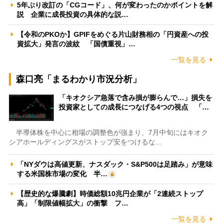
5年ぶり改訂の「CGコード」、何が変わったのかポイントを解
説 企業に成長投資の具体的な説…
【令和のPKOか】GPIFをめぐる片山財務相の「円資産への投
資拡大」発言の波紋 「国債重視」…
一覧を見る
森口亮「まるわかり市況分析」
「キオクシア急落で含み損が膨らんで…」損失を
投資家としての成長につなげる4つの視点 「…
半導体株を中心に相場の調整色が強まり、7月中旬にはキオク
シアホールディングスがストップ安をつけるな…
「NYダウは高値更新、ナスダック・S&P500は足踏み」が意味
する米国株市場の変化 半…
【歴史的な爆騰劇】時価総額10兆円企業が「2連続ストップ
高」「制限値幅拡大」の衝撃 フ…
一覧を見る