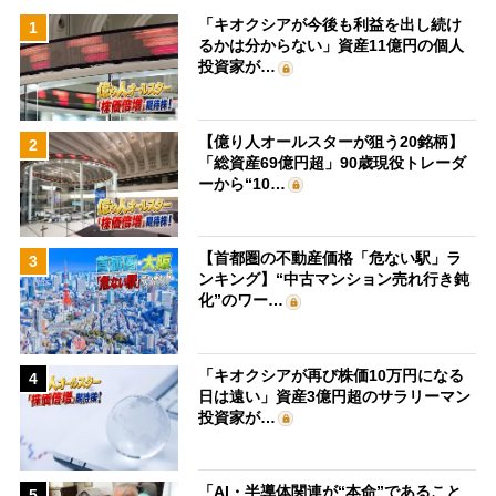
「キオクシアが今後も利益を出し続け
1
るかは分からない」資産11億円の個人
投資家が…
【億り人オールスターが狙う20銘柄】
2
「総資産69億円超」90歳現役トレーダ
ーから“10…
【首都圏の不動産価格「危ない駅」ラ
3
ンキング】“中古マンション売れ行き鈍
化”のワー…
「キオクシアが再び株価10万円になる
4
日は遠い」資産3億円超のサラリーマン
投資家が…
「AI・半導体関連が“本命”であること
5