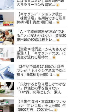
になる日は遠い」資産3億円超
のサラリーマン投資家…
【キオクシア・ショック後に
「株価倍増」も期待できる注目
銘柄5選】資産3億円超…
「AI・半導体関連が“本命”であ
ることに変わりはない」資産20
億円超の90歳現役トレ…
【資産10億円超・かんちさんが
厳選！】「キオクシアの次」に
資金が流れる期待の…
《2年弱で資産17.5倍の元証券
マンが「キオクシア急落で次に
狙う」5銘柄を公開》1…
「失敗すると取り返しがつかな
い」葬儀社の手を借りない
「DIY葬」の落とし穴 素人
に…
【世帯年収別・東京23区マンシ
ョン「狙い目駅」を大公開】年
収500万円、700万円…