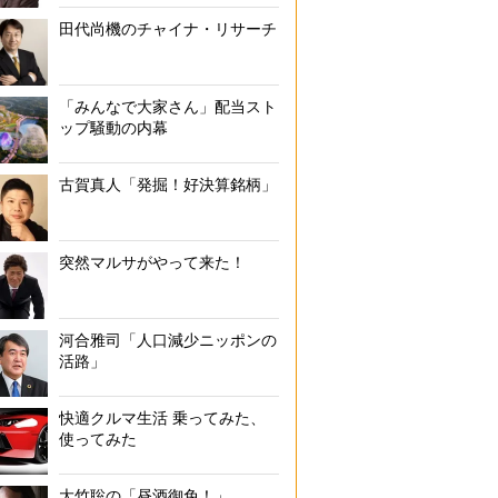
田代尚機のチャイナ・リサーチ
「みんなで大家さん」配当スト
ップ騒動の内幕
古賀真人「発掘！好決算銘柄」
突然マルサがやって来た！
河合雅司「人口減少ニッポンの
活路」
快適クルマ生活 乗ってみた、
使ってみた
大竹聡の「昼酒御免！」