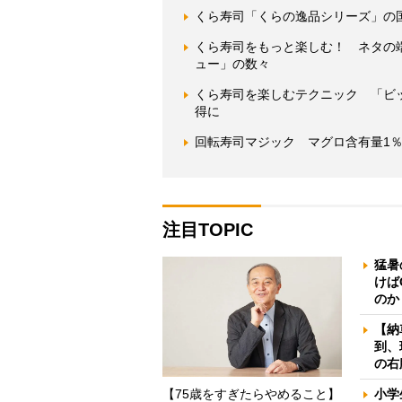
くら寿司「くらの逸品シリーズ」の
くら寿司をもっと楽しむ！ ネタの
ュー」の数々
くら寿司を楽しむテクニック 「ビ
得に
回転寿司マジック マグロ含有量1
注目TOPIC
猛暑
けば
のか
【納
到、
の右
【75歳をすぎたらやめること】
小学