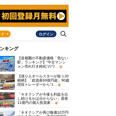
ンド
ログイン
ンキング
【首都圏の不動産価格「危ない
駅」ランキング】“中古マンシ
ョン売れ行き鈍化”のワ…
【億り人オールスターが狙う20
銘柄】「総資産69億円超」90歳
現役トレーダーから“1…
「キオクシアが今後も利益を出
し続けるかは分からない」資産
11億円の個人投資家…
「キオクシアが再び株価10万円