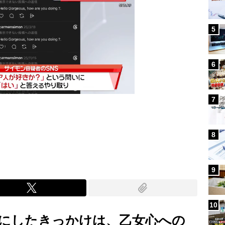
5
6
7
Mute
8
9
10
にしたきっかけは、乙女心への