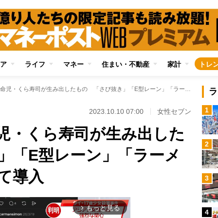
ア
ライフ
マネー
住まい・不動産
家計
トレ
回転寿司界の革命児・くら寿司が生み出したもの 「さび抜き」「E型レーン」「ラーメン」も業界で初めて導入
ラ
1
2023.10.10 07:00
女性セブン
児・くら寿司が生み出した
2
」「E型レーン」「ラーメ
て導入
3
もっと見る
arrow_forward_ios
4