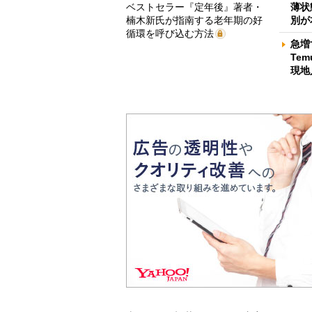
ベストセラー『定年後』著者・
薄状
楠木新氏が指南する老年期の好
別が
循環を呼び込む方法
急増
Te
現地