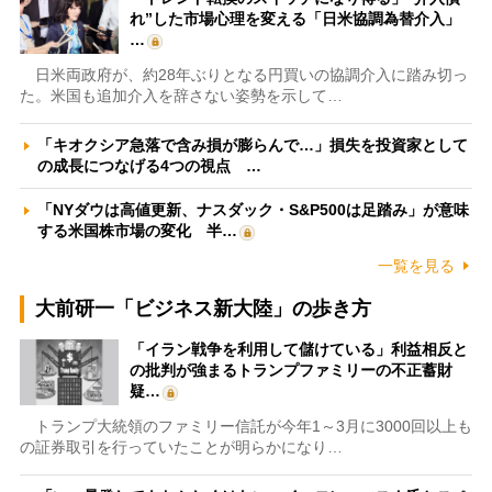
れ”した市場心理を変える「日米協調為替介入」
…
日米両政府が、約28年ぶりとなる円買いの協調介入に踏み切っ
た。米国も追加介入を辞さない姿勢を示して…
「キオクシア急落で含み損が膨らんで…」損失を投資家として
の成長につなげる4つの視点 …
「NYダウは高値更新、ナスダック・S&P500は足踏み」が意味
する米国株市場の変化 半…
一覧を見る
大前研一「ビジネス新大陸」の歩き方
「イラン戦争を利用して儲けている」利益相反と
の批判が強まるトランプファミリーの不正蓄財
疑…
トランプ大統領のファミリー信託が今年1～3月に3000回以上も
の証券取引を行っていたことが明らかになり…