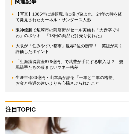
関連記事
【写真】1985年に道頓堀川に投げ込まれ、24年の時を経
て発見されたカーネル・サンダース人形
阪神優勝で尼崎市の商店街がセール実施も「大赤字です
わ」のボヤキ 「18円の商品だけ売り切れた」
大阪が「住みやすい都市」世界2位の衝撃！ 英誌が高く
評価したポイント
「生涯獲得賞金876億円」で武豊が手にする収入は？ 競
馬騎手たちの凄まじいマネー格差
生涯年俸33億円・山本昌が語る「一軍と二軍の格差」
お金と待遇の違いよりも心揺さぶられたこと
注目TOPIC