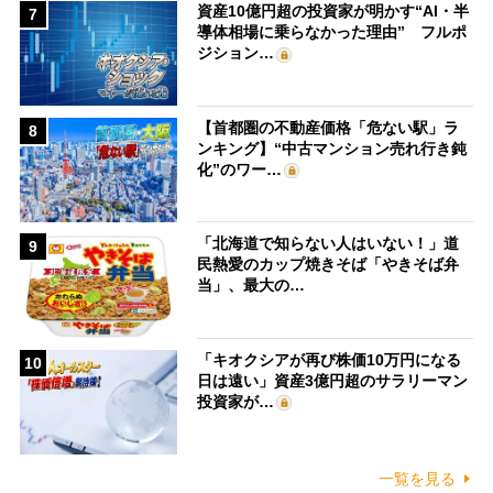
資産10億円超の投資家が明かす“AI・半
7
導体相場に乗らなかった理由” フルポ
ジション…
【首都圏の不動産価格「危ない駅」ラ
8
ンキング】“中古マンション売れ行き鈍
化”のワー…
「北海道で知らない人はいない！」道
9
民熱愛のカップ焼きそば「やきそば弁
当」、最大の…
「キオクシアが再び株価10万円になる
10
日は遠い」資産3億円超のサラリーマン
投資家が…
一覧を見る