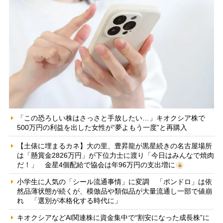
「この恐ろしい株はさっさと手放したい…」キオクシア株で
500万円の利益を出した女性が“夢よもう一度”と再購入
【土俵に埋まるカネ】大の里、豊昇龍が黒星続きの名古屋場所
は「懸賞金2826万円」が下位力士に渡り「今日はみんなで焼肉
だ！」 金星4個配給で協会は年96万円の支出増に
小学生に人気の「シール流通事情」に変調 「ボンドロ」は依
然品薄状態が続くが、模倣品や類似品が大量流通し一部で値崩
れ 「選別が本格化する時代に」
キオクシアなどAI関連株に資金集中で“割安になった成長株”に