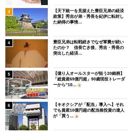
【天下統一を見据えた豊臣兄弟の経済
3
政策】秀吉が弟・秀長を紀伊に転封し
た納得の事情…
豊臣兄弟は転戦続きでなぜ軍費が続い
4
たのか？ 信長亡き後、秀吉・秀長の
突出した経済…
【億り人オールスターが狙う20銘柄】
5
「総資産69億円超」90歳現役トレーダ
ーから“10…
【キオクシアが「配当」導入へ】それ
6
でも資産10億円超の配当株投資の達人
が「買う…