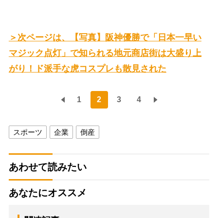
＞次ページは、【写真】阪神優勝で「日本一早い
マジック点灯」で知られる地元商店街は大盛り上
がり！ド派手な虎コスプレも散見された
1
2
3
4
スポーツ
企業
倒産
あわせて読みたい
あなたにオススメ