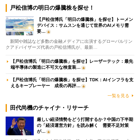
戸松信博の明日の爆騰株を探せ！
【戸松信博氏「明日の爆騰株」を探せ】トーメン
デバイス：サムスンを通じて世界のAIメモリ需
要…
新聞や雑誌など多数の金融メディアに出演するグローバルリン
クアドバイザーズ代表の戸松信博氏が、最新…
【戸松信博氏「明日の爆騰株」を探せ】レーザーテック：最先
端半導体の製造に不可欠な検査装…
【戸松信博氏「明日の爆騰株」を探せ】TDK：AIインフラを支
えるキープレーヤー 成長の再評…
一覧を見る
田代尚機のチャイナ・リサーチ
厳しい経済情勢をどう打開するか？中国の下半期
の「経済運営方針」を読み解く 需要不足対策
が…