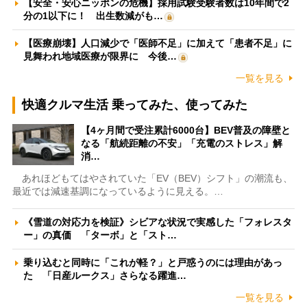
【安全・安心ニッポンの危機】採用試験受験者数は10年間で2
分の1以下に！ 出生数減がも…
【医療崩壊】人口減少で「医師不足」に加えて「患者不足」に
見舞われ地域医療が限界に 今後…
一覧を見る
快適クルマ生活 乗ってみた、使ってみた
【4ヶ月間で受注累計6000台】BEV普及の障壁と
なる「航続距離の不安」「充電のストレス」解
消…
あれほどもてはやされていた「EV（BEV）シフト」の潮流も、
最近では減速基調になっているように見える。…
《雪道の対応力を検証》シビアな状況で実感した「フォレスタ
ー」の真価 「ターボ」と「スト…
乗り込むと同時に「これが軽？」と戸惑うのには理由があっ
た 「日産ルークス」さらなる躍進…
一覧を見る