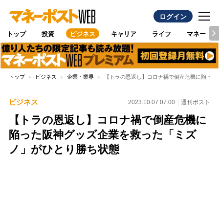
ログイン
トップ
投資
ビジネス
キャリア
ライフ
マネー
トップ
ビジネス
企業・業界
【トラの恩返し】コロナ禍で倒産危機に陥った
ビジネス
2023.10.07 07:00
週刊ポスト
【トラの恩返し】コロナ禍で倒産危機に
陥った阪神グッズ企業を救った「ミズ
ノ」がひとり勝ち状態
Loaded
:
100.00%
/
Unmute