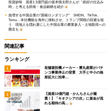
投資妙味 資産1.5億円超の坂本慎太郎さんが「絶好の仕込み
時」と考える防衛・食品銘柄を紹介
急増する中国企業の“国籍ロンダリング” SHEIN、TikTok、
Temu…本社機能を海外に移転させ、トランプ関税の回避を狙
う 現地人を隠れ蓑にした中国企業の農業参入・土地取得への
懸念も
関連記事
ランキング
老舗遊技機メーカー・豊丸産業がパチ
1
ンコ事業停止の背景 大手と中小の格
差拡大に拍車…
【資産10億円超・かんちさんが厳
2
選！】「キオクシアの次」に資金が流
れる期待の高…