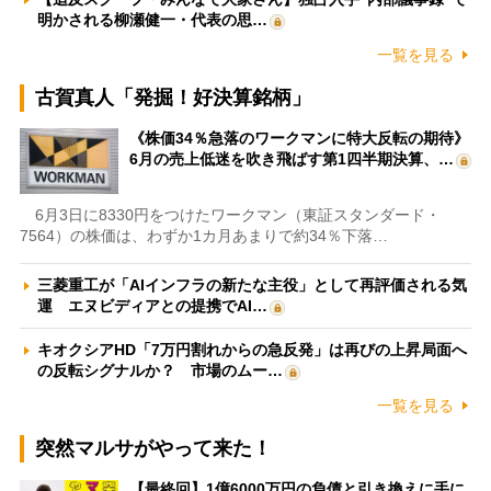
明かされる柳瀬健一・代表の思…
一覧を見る
古賀真人「発掘！好決算銘柄」
《株価34％急落のワークマンに特大反転の期待》
6月の売上低迷を吹き飛ばす第1四半期決算、…
6月3日に8330円をつけたワークマン（東証スタンダード・
7564）の株価は、わずか1カ月あまりで約34％下落…
三菱重工が「AIインフラの新たな主役」として再評価される気
運 エヌビディアとの提携でAI…
キオクシアHD「7万円割れからの急反発」は再びの上昇局面へ
の反転シグナルか？ 市場のムー…
一覧を見る
突然マルサがやって来た！
【最終回】1億6000万円の負債と引き換えに手に