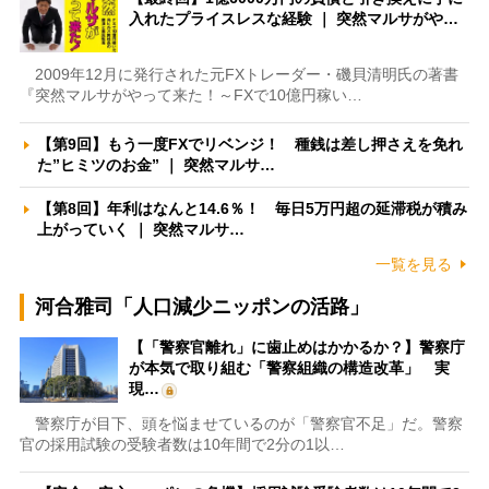
入れたプライスレスな経験 ｜ 突然マルサがや…
2009年12月に発行された元FXトレーダー・磯貝清明氏の著書
『突然マルサがやって来た！～FXで10億円稼い…
【第9回】もう一度FXでリベンジ！ 種銭は差し押さえを免れ
た”ヒミツのお金” ｜ 突然マルサ…
【第8回】年利はなんと14.6％！ 毎日5万円超の延滞税が積み
上がっていく ｜ 突然マルサ…
一覧を見る
河合雅司「人口減少ニッポンの活路」
【「警察官離れ」に歯止めはかかるか？】警察庁
が本気で取り組む「警察組織の構造改革」 実
現…
警察庁が目下、頭を悩ませているのが「警察官不足」だ。警察
官の採用試験の受験者数は10年間で2分の1以…