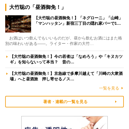
大竹聡の「昼酒御免！」
【大竹聡の昼酒御免！】「ネグローニ」「山崎」
「マンハッタン」新宿三丁目の隠れ家バーで1…
お酒はいつ飲んでもいいものだが、昼から飲むお酒にはまた格
別の味わいがある――。ライター・作家の大竹…
【大竹聡の昼酒御免！】今の若者は「なめろう」や「キヌカツ
ギ」を知らないって本当？ 昔の…
【大竹聡の昼酒御免！】京急線で多摩川越えて「川崎の大衆酒
場」へと昼酒旅 押し寄せるノス…
一覧を見る
著者・連載の一覧を見る