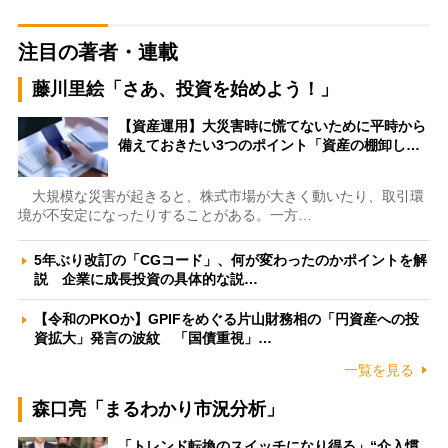
注目の著者・連載
藤川里絵「さあ、投資を始めよう！」
【資産運用】大災害時に慌てないために平時から
備えておきたい3つのポイント「資産の棚卸し…
大規模な災害が起きると、株式市場が大きく動いたり、取引環
境が不安定になったりすることがある。一方…
5年ぶり改訂の「CGコード」、何が変わったのかポイントを解
説 企業に成長投資の具体的な説…
【令和のPKOか】GPIFをめぐる片山財務相の「円資産への投
資拡大」発言の波紋 「国債重視」…
一覧を見る
森口亮「まるわかり市況分析」
「トレンド転換のスイッチになり得る」“介入慣