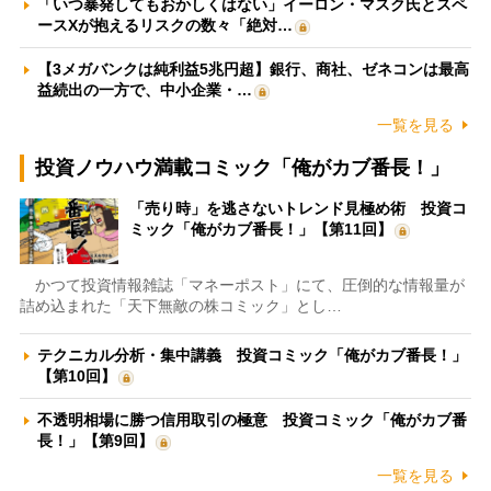
「いつ暴発してもおかしくはない」イーロン・マスク氏とスペ
ースXが抱えるリスクの数々「絶対…
【3メガバンクは純利益5兆円超】銀行、商社、ゼネコンは最高
益続出の一方で、中小企業・…
一覧を見る
投資ノウハウ満載コミック「俺がカブ番長！」
「売り時」を逃さないトレンド見極め術 投資コ
ミック「俺がカブ番長！」【第11回】
かつて投資情報雑誌「マネーポスト」にて、圧倒的な情報量が
詰め込まれた「天下無敵の株コミック」とし…
テクニカル分析・集中講義 投資コミック「俺がカブ番長！」
【第10回】
不透明相場に勝つ信用取引の極意 投資コミック「俺がカブ番
長！」【第9回】
一覧を見る