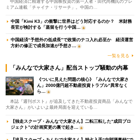
中国経済に精通する中国株投資の第一人者・田代尚機氏のプレ
ミアム連載「チャイナ・リサーチ」。中国の…
中国「Kimi K3」の衝撃に世界はどう対応するのか？ 米財務
長官が検討する「蒸留を行う中国…
中国経済“予想外の低成長”で政策のテコ入れ必至か 経済運営
方針の修正で成長加速が予想さ…
一覧を見る
「みんなで大家さん」配当ストップ騒動の内幕
《ついに見えた問題の核心》「みんなで大家さ
ん」2000億円超不動産投資トラブル“異常なく
ら…
本誌『週刊ポスト』が追及してきた不動産投資商品「みんなで
大家さん」がいよいよ最終局面を迎えている…
【独走スクープ・みんなで大家さん】二転三転した“成田プロ
ジェクト”の計画変更の裏で起き…
【追及スクープ・みんなで大家さん】独占入手“内部議事録”で