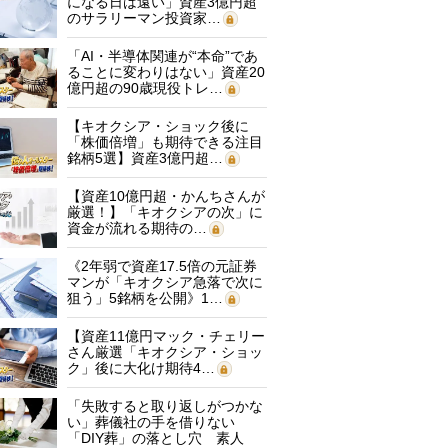
になる日は遠い」資産3億円超
のサラリーマン投資家…
「AI・半導体関連が“本命”であ
ることに変わりはない」資産20
億円超の90歳現役トレ…
【キオクシア・ショック後に
「株価倍増」も期待できる注目
銘柄5選】資産3億円超…
【資産10億円超・かんちさんが
厳選！】「キオクシアの次」に
資金が流れる期待の…
《2年弱で資産17.5倍の元証券
マンが「キオクシア急落で次に
狙う」5銘柄を公開》1…
【資産11億円マック・チェリー
さん厳選「キオクシア・ショッ
ク」後に大化け期待4…
「失敗すると取り返しがつかな
い」葬儀社の手を借りない
「DIY葬」の落とし穴 素人