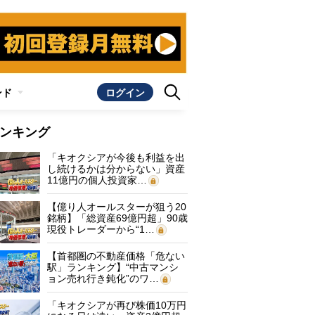
ンド
ログイン
ンキング
「キオクシアが今後も利益を出
し続けるかは分からない」資産
11億円の個人投資家…
【億り人オールスターが狙う20
銘柄】「総資産69億円超」90歳
現役トレーダーから“1…
【首都圏の不動産価格「危ない
駅」ランキング】“中古マンシ
ョン売れ行き鈍化”のワ…
「キオクシアが再び株価10万円