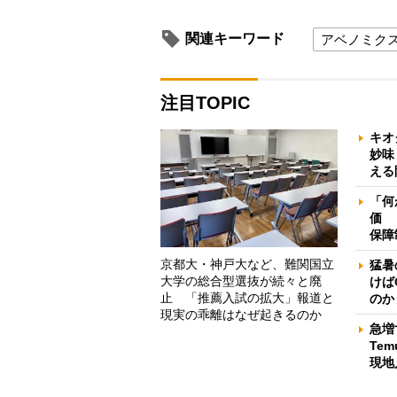
関連キーワード
アベノミク
注目TOPIC
キオ
妙味
える
「何
価 
保障
京都大・神戸大など、難関国立
猛暑
大学の総合型選抜が続々と廃
けば
止 「推薦入試の拡大」報道と
のか
現実の乖離はなぜ起きるのか
急増
Te
現地