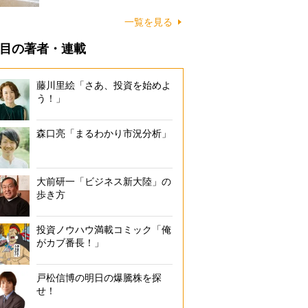
に…
一覧を見る
目の著者・連載
藤川里絵「さあ、投資を始めよ
う！」
森口亮「まるわかり市況分析」
大前研一「ビジネス新大陸」の
歩き方
投資ノウハウ満載コミック「俺
がカブ番長！」
戸松信博の明日の爆騰株を探
せ！