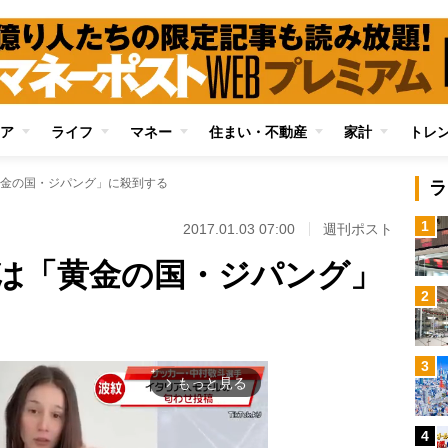
ア
ライフ
マネー
住まい・不動産
家計
トレ
金の国・ジパング」に殺到する
ラ
1
2017.01.03 07:00
週刊ポスト
は「黄金の国・ジパング」
2
3
もっと見る
arrow_forward_ios
4