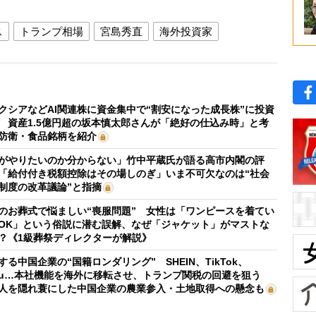
ス
トランプ相場
宮島秀直
海外投資家
クシアなどAI関連株に資金集中で“割安になった成長株”に投資
 資産1.5億円超の坂本慎太郎さんが「絶好の仕込み時」と考
防衛・食品銘柄を紹介
がやりたいのか分からない」竹中平蔵氏が語る高市内閣の評
「給付付き税額控除はその場しのぎ」いま不可欠なのは“社会
制度の改革議論”と指摘
のお葬式で悩ましい“喪服問題” 女性は「ワンピースを着てい
OK」という俗説に潜む誤解、なぜ「ジャケット」がマストな
？《1級葬祭ディレクターが解説》
する中国企業の“国籍ロンダリング” SHEIN、TikTok、
mu…本社機能を海外に移転させ、トランプ関税の回避を狙う
人を隠れ蓑にした中国企業の農業参入・土地取得への懸念も