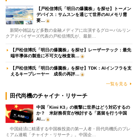
【戸松信博氏「明日の爆騰株」を探せ】トーメン
デバイス：サムスンを通じて世界のAIメモリ需
要…
新聞や雑誌など多数の金融メディアに出演するグローバルリン
クアドバイザーズ代表の戸松信博氏が、最新…
【戸松信博氏「明日の爆騰株」を探せ】レーザーテック：最先
端半導体の製造に不可欠な検査装…
【戸松信博氏「明日の爆騰株」を探せ】TDK：AIインフラを支
えるキープレーヤー 成長の再評…
一覧を見る
田代尚機のチャイナ・リサーチ
中国「Kimi K3」の衝撃に世界はどう対応するの
か？ 米財務長官が検討する「蒸留を行う中国
AI…
中国経済に精通する中国株投資の第一人者・田代尚機氏のプレ
ミアム連載「チャイナ・リサーチ」。中国企…