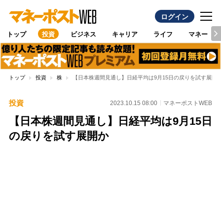
ログイン
トップ
投資
ビジネス
キャリア
ライフ
マネー
トップ
投資
株
【日本株週間見通し】日経平均は9月15日の戻りを試す展開
投資
2023.10.15 08:00
マネーポストWEB
【日本株週間見通し】日経平均は9月15日
の戻りを試す展開か
Loaded
:
89.01%
/
Unmute