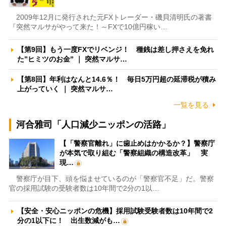
2009年12月に発行された元FXトレーダー・磯貝清明氏の著書
『突然マルサがやって来た！～FXで10億円稼い…
【第9回】もう一度FXでリベンジ！ 種銭は差し押さえを免れ
た”ヒミツのお金” ｜ 突然マルサ…
【第8回】年利はなんと14.6％！ 毎日5万円超の延滞税が積み
上がっていく ｜ 突然マルサ…
一覧を見る
河合雅司「人口減少ニッポンの活路」
【「警察官離れ」に歯止めはかかるか？】警察庁
が本気で取り組む「警察組織の構造改革」 実
現…
警察庁が目下、頭を悩ませているのが「警察官不足」だ。警察
官の採用試験の受験者数は10年間で2分の1以…
【安全・安心ニッポンの危機】採用試験受験者数は10年間で2
分の1以下に！ 出生数減がも…