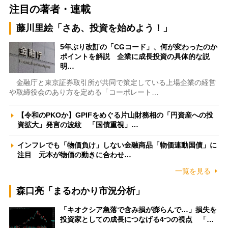
注目の著者・連載
藤川里絵「さあ、投資を始めよう！」
5年ぶり改訂の「CGコード」、何が変わったのか
ポイントを解説 企業に成長投資の具体的な説
明…
金融庁と東京証券取引所が共同で策定している上場企業の経営
や取締役会のあり方を定める「コーポレート…
【令和のPKOか】GPIFをめぐる片山財務相の「円資産への投
資拡大」発言の波紋 「国債重視」…
インフレでも「物価負け」しない金融商品「物価連動国債」に
注目 元本が物価の動きに合わせ…
一覧を見る
森口亮「まるわかり市況分析」
「キオクシア急落で含み損が膨らんで…」損失を
投資家としての成長につなげる4つの視点 「…