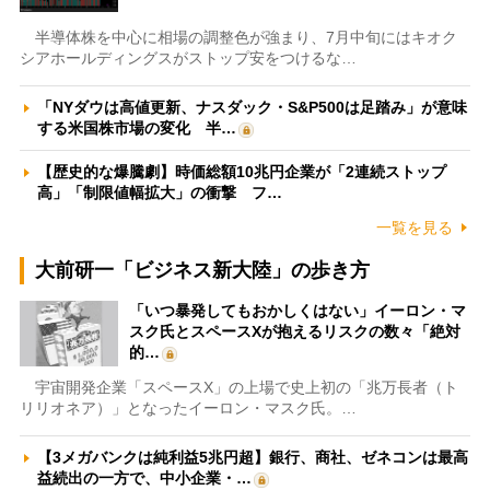
半導体株を中心に相場の調整色が強まり、7月中旬にはキオク
シアホールディングスがストップ安をつけるな…
「NYダウは高値更新、ナスダック・S&P500は足踏み」が意味
する米国株市場の変化 半…
【歴史的な爆騰劇】時価総額10兆円企業が「2連続ストップ
高」「制限値幅拡大」の衝撃 フ…
一覧を見る
大前研一「ビジネス新大陸」の歩き方
「いつ暴発してもおかしくはない」イーロン・マ
スク氏とスペースXが抱えるリスクの数々「絶対
的…
宇宙開発企業「スペースX」の上場で史上初の「兆万長者（ト
リリオネア）」となったイーロン・マスク氏。…
【3メガバンクは純利益5兆円超】銀行、商社、ゼネコンは最高
益続出の一方で、中小企業・…