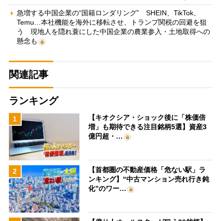
急増する中国企業の“国籍ロンダリング” SHEIN、TikTok、
Temu…本社機能を海外に移転させ、トランプ関税の回避を狙
う 現地人を隠れ蓑にした中国企業の農業参入・土地取得への
懸念も
関連記事
ランキング
【キオクシア・ショック後に「株価倍
1
増」も期待できる注目銘柄5選】資産3
億円超・…
【首都圏の不動産価格「危ない駅」ラ
2
ンキング】“中古マンション売れ行き鈍
化”のワー…