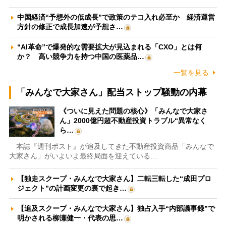
中国経済“予想外の低成長”で政策のテコ入れ必至か 経済運営
方針の修正で成長加速が予想さ…
“AI革命”で爆発的な需要拡大が見込まれる「CXO」とは何
か？ 高い競争力を持つ中国の医薬品…
一覧を見る
「みんなで大家さん」配当ストップ騒動の内幕
《ついに見えた問題の核心》「みんなで大家さ
ん」2000億円超不動産投資トラブル“異常なく
ら…
本誌『週刊ポスト』が追及してきた不動産投資商品「みんなで
大家さん」がいよいよ最終局面を迎えている…
【独走スクープ・みんなで大家さん】二転三転した“成田プロ
ジェクト”の計画変更の裏で起き…
【追及スクープ・みんなで大家さん】独占入手“内部議事録”で
明かされる柳瀬健一・代表の思…