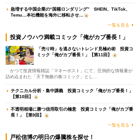
急増する中国企業の“国籍ロンダリング” SHEIN、TikTok、
Temu…本社機能を海外に移転させ…
一覧を見る
投資ノウハウ満載コミック「俺がカブ番長！」
「売り時」を逃さないトレンド見極め術 投資コ
ミック「俺がカブ番長！」【第11回】
かつて投資情報雑誌「マネーポスト」にて、圧倒的な情報量が
詰め込まれた「天下無敵の株コミック」とし…
テクニカル分析・集中講義 投資コミック「俺がカブ番長！」
【第10回】
不透明相場に勝つ信用取引の極意 投資コミック「俺がカブ番
長！」【第9回】
一覧を見る
戸松信博の明日の爆騰株を探せ！