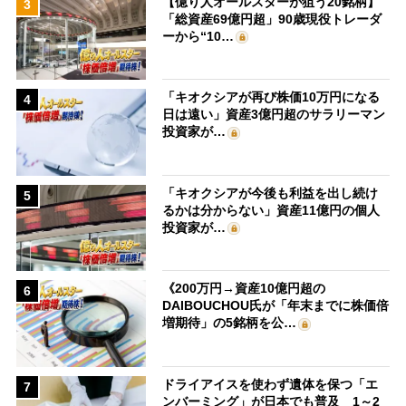
【億り人オールスターが狙う20銘柄】
3
「総資産69億円超」90歳現役トレーダ
ーから“10…
「キオクシアが再び株価10万円になる
4
日は遠い」資産3億円超のサラリーマン
投資家が…
「キオクシアが今後も利益を出し続け
5
るかは分からない」資産11億円の個人
投資家が…
《200万円→資産10億円超の
6
DAIBOUCHOU氏が「年末までに株価倍
増期待」の5銘柄を公…
ドライアイスを使わず遺体を保つ「エ
7
ンバーミング」が日本でも普及 1～2