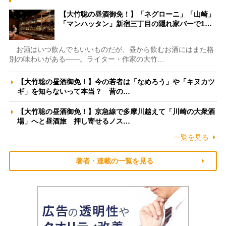
【大竹聡の昼酒御免！】「ネグローニ」「山崎」
「マンハッタン」新宿三丁目の隠れ家バーで1…
お酒はいつ飲んでもいいものだが、昼から飲むお酒にはまた格
別の味わいがある――。ライター・作家の大竹…
【大竹聡の昼酒御免！】今の若者は「なめろう」や「キヌカツ
ギ」を知らないって本当？ 昔の…
【大竹聡の昼酒御免！】京急線で多摩川越えて「川崎の大衆酒
場」へと昼酒旅 押し寄せるノス…
一覧を見る
著者・連載の一覧を見る