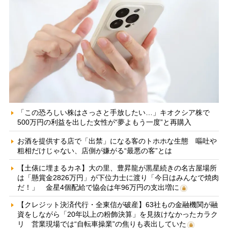
「この恐ろしい株はさっさと手放したい…」キオクシア株で
500万円の利益を出した女性が“夢よもう一度”と再購入
お酒を提供する店で「出禁」になる客のトホホな生態 嘔吐や
粗相だけじゃない、店側が嫌がる“最悪の客”とは
【土俵に埋まるカネ】大の里、豊昇龍が黒星続きの名古屋場所
は「懸賞金2826万円」が下位力士に渡り「今日はみんなで焼肉
だ！」 金星4個配給で協会は年96万円の支出増に
【クレジット決済代行・全東信が破産】63社もの金融機関が融
資をしながら「20年以上の粉飾決算」を見抜けなかったカラク
リ 営業現場では“自転車操業”の焦りも表出していた