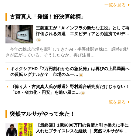
一覧を見る
古賀真人「発掘！好決算銘柄」
三菱重工が「AIインフラの新たな主役」として再
評価される気運 エヌビディアとの提携でAIデ…
今年の株式市場を牽引してきたAI・半導体関連株に、調整の動
きが広がっている。そうしたなか、再び注目…
キオクシアHD「7万円割れからの急反発」は再びの上昇局面へ
の反転シグナルか？ 市場のムー…
《億り人・古賀真人氏が厳選》野村総合研究所だけじゃない！
「DX・省力化・円安」を追い風に…
一覧を見る
突然マルサがやって来た！
【最終回】1億6000万円の負債と引き換えに手に
入れたプライスレスな経験 ｜ 突然マルサがや…