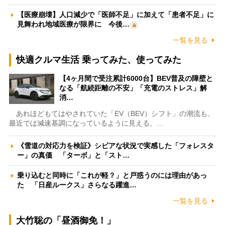
【医療崩壊】人口減少で「医師不足」に加えて「患者不足」に
見舞われ地域医療が限界に 今後…
一覧を見る
快適クルマ生活 乗ってみた、使ってみた
【4ヶ月間で受注累計6000台】BEV普及の障壁と
なる「航続距離の不安」「充電のストレス」解
消…
あれほどもてはやされていた「EV（BEV）シフト」の潮流も、
最近では減速基調になっているように見える。…
《雪道の対応力を検証》シビアな状況で実感した「フォレスタ
ー」の真価 「ターボ」と「スト…
乗り込むと同時に「これが軽？」と戸惑うのには理由があっ
た 「日産ルークス」さらなる躍進…
一覧を見る
大竹聡の「昼酒御免！」