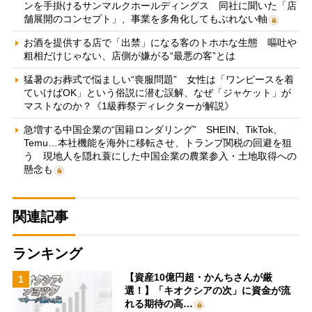
ンを手掛けるサンマルクホールディングス 同社に聞いた「店
舗展開のコンセプト」、事業を多角化してもぶれない軸
お酒を提供する店で「出禁」になる客のトホホな生態 嘔吐や
粗相だけじゃない、店側が嫌がる“最悪の客”とは
猛暑のお葬式で悩ましい“喪服問題” 女性は「ワンピースを着
ていけばOK」という俗説に潜む誤解、なぜ「ジャケット」が
マストなのか？《1級葬祭ディレクターが解説》
急増する中国企業の“国籍ロンダリング” SHEIN、TikTok、
Temu…本社機能を海外に移転させ、トランプ関税の回避を狙
う 現地人を隠れ蓑にした中国企業の農業参入・土地取得への
懸念も
関連記事
ランキング
【資産10億円超・かんちさんが厳
1
選！】「キオクシアの次」に資金が流
れる期待の高…