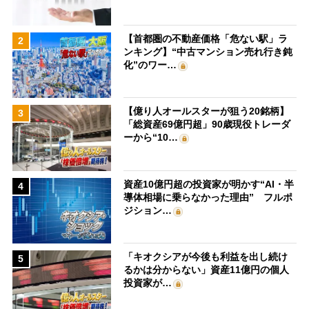
【首都圏の不動産価格「危ない駅」ラ
2
ンキング】“中古マンション売れ行き鈍
化”のワー…
【億り人オールスターが狙う20銘柄】
3
「総資産69億円超」90歳現役トレーダ
ーから“10…
資産10億円超の投資家が明かす“AI・半
4
導体相場に乗らなかった理由” フルポ
ジション…
「キオクシアが今後も利益を出し続け
5
るかは分からない」資産11億円の個人
投資家が…