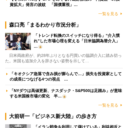
資拡大」発言の波紋 「国債重視」…
一覧を見る
森口亮「まるわかり市況分析」
「トレンド転換のスイッチになり得る」“介入慣
れ”した市場心理を変える「日米協調為替介入」
…
日米両政府が、約28年ぶりとなる円買いの協調介入に踏み切っ
た。米国も追加介入を辞さない姿勢を示して…
「キオクシア急落で含み損が膨らんで…」損失を投資家として
の成長につなげる4つの視点 …
「NYダウは高値更新、ナスダック・S&P500は足踏み」が意味
する米国株市場の変化 半…
一覧を見る
大前研一「ビジネス新大陸」の歩き方
「イラン戦争を利用して儲けている」利益相反と