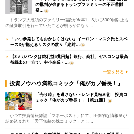
の批判が強まるトランプファミリーの不正蓄財
疑…
トランプ大統領のファミリー信託が今年1～3月に3000回以上も
の証券取引を行っていたことが明らかになり…
「いつ暴発してもおかしくはない」イーロン・マスク氏とスペ
ースXが抱えるリスクの数々「絶対…
【3メガバンクは純利益5兆円超】銀行、商社、ゼネコンは最高
益続出の一方で、中小企業・…
一覧を見る
投資ノウハウ満載コミック「俺がカブ番長！」
「売り時」を逃さないトレンド見極め術 投資コ
ミック「俺がカブ番長！」【第11回】
かつて投資情報雑誌「マネーポスト」にて、圧倒的な情報量が
詰め込まれた「天下無敵の株コミック」とし…