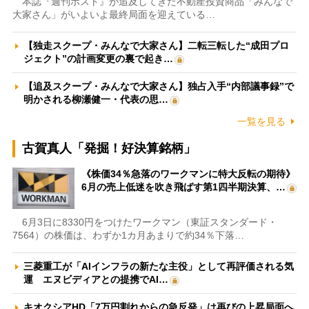
本誌『週刊ポスト』が追及してきた不動産投資商品「みんなで
大家さん」がいよいよ最終局面を迎えている…
【独走スクープ・みんなで大家さん】二転三転した“成田プロ
ジェクト”の計画変更の裏で起き…
【追及スクープ・みんなで大家さん】独占入手“内部議事録”で
明かされる柳瀬健一・代表の思…
一覧を見る
古賀真人「発掘！好決算銘柄」
《株価34％急落のワークマンに特大反転の期待》
6月の売上低迷を吹き飛ばす第1四半期決算、…
6月3日に8330円をつけたワークマン（東証スタンダード・
7564）の株価は、わずか1カ月あまりで約34％下落…
三菱重工が「AIインフラの新たな主役」として再評価される気
運 エヌビディアとの提携でAI…
キオクシアHD「7万円割れからの急反発」は再びの上昇局面へ