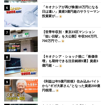
「キオクシアが再び株価10万円になる
6
日は遠い」資産3億円超のサラリーマン
投資家が…
【世帯年収別・東京23区マンション
7
「狙い目駅」を大公開】年収500万円、
700万円で…
【キオクシア・ショック後に「株価倍
8
増」も期待できる注目銘柄5選】資産3
億円超・…
《利益は年5億円前後》住み込みバイト
9
から“ギガ大家さん”となった資産200億
円税理…