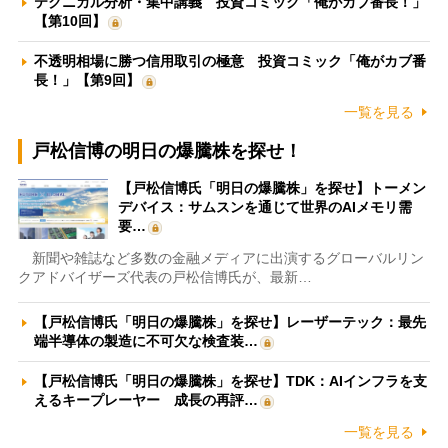
テクニカル分析・集中講義 投資コミック「俺がカブ番長！」
【第10回】
不透明相場に勝つ信用取引の極意 投資コミック「俺がカブ番
長！」【第9回】
一覧を見る
戸松信博の明日の爆騰株を探せ！
【戸松信博氏「明日の爆騰株」を探せ】トーメン
デバイス：サムスンを通じて世界のAIメモリ需
要…
新聞や雑誌など多数の金融メディアに出演するグローバルリン
クアドバイザーズ代表の戸松信博氏が、最新…
【戸松信博氏「明日の爆騰株」を探せ】レーザーテック：最先
端半導体の製造に不可欠な検査装…
【戸松信博氏「明日の爆騰株」を探せ】TDK：AIインフラを支
えるキープレーヤー 成長の再評…
一覧を見る