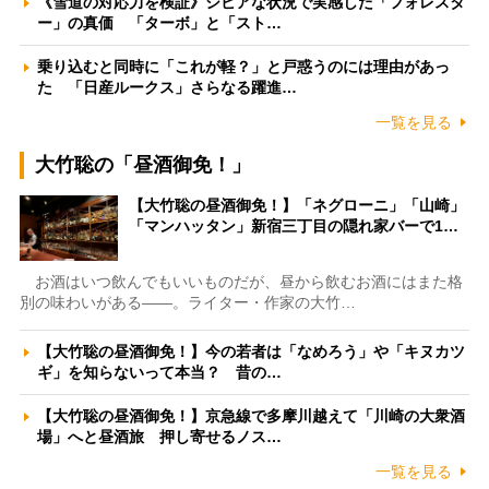
《雪道の対応力を検証》シビアな状況で実感した「フォレスタ
ー」の真価 「ターボ」と「スト…
乗り込むと同時に「これが軽？」と戸惑うのには理由があっ
た 「日産ルークス」さらなる躍進…
一覧を見る
大竹聡の「昼酒御免！」
【大竹聡の昼酒御免！】「ネグローニ」「山崎」
「マンハッタン」新宿三丁目の隠れ家バーで1…
お酒はいつ飲んでもいいものだが、昼から飲むお酒にはまた格
別の味わいがある――。ライター・作家の大竹…
【大竹聡の昼酒御免！】今の若者は「なめろう」や「キヌカツ
ギ」を知らないって本当？ 昔の…
【大竹聡の昼酒御免！】京急線で多摩川越えて「川崎の大衆酒
場」へと昼酒旅 押し寄せるノス…
一覧を見る