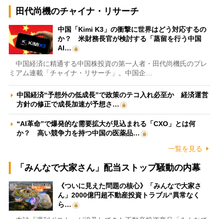
田代尚機のチャイナ・リサーチ
中国「Kimi K3」の衝撃に世界はどう対応するの
か？ 米財務長官が検討する「蒸留を行う中国
AI…
中国経済に精通する中国株投資の第一人者・田代尚機氏のプレ
ミアム連載「チャイナ・リサーチ」。中国企…
中国経済“予想外の低成長”で政策のテコ入れ必至か 経済運営
方針の修正で成長加速が予想さ…
“AI革命”で爆発的な需要拡大が見込まれる「CXO」とは何
か？ 高い競争力を持つ中国の医薬品…
一覧を見る
「みんなで大家さん」配当ストップ騒動の内幕
《ついに見えた問題の核心》「みんなで大家さ
ん」2000億円超不動産投資トラブル“異常なく
ら…