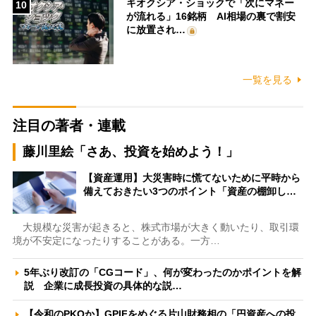
キオクシア・ショックで「次にマネー
10
が流れる」16銘柄 AI相場の裏で割安
に放置され…
一覧を見る
注目の著者・連載
藤川里絵「さあ、投資を始めよう！」
【資産運用】大災害時に慌てないために平時から
備えておきたい3つのポイント「資産の棚卸し…
大規模な災害が起きると、株式市場が大きく動いたり、取引環
境が不安定になったりすることがある。一方…
5年ぶり改訂の「CGコード」、何が変わったのかポイントを解
説 企業に成長投資の具体的な説…
【令和のPKOか】GPIFをめぐる片山財務相の「円資産への投