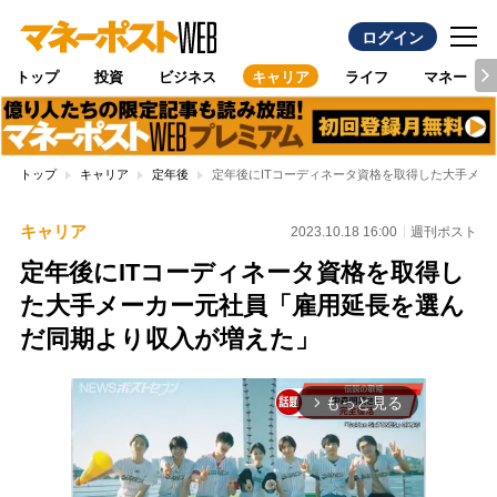
ログイン
トップ
投資
ビジネス
キャリア
ライフ
マネー
トップ
キャリア
定年後
定年後にITコーディネータ資格を取得した大手メ
キャリア
2023.10.18 16:00
週刊ポスト
定年後にITコーディネータ資格を取得し
た大手メーカー元社員「雇用延長を選ん
だ同期より収入が増えた」
もっと見る
arrow_forward_ios