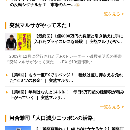
の反転シグナルか？ 市場のムー…
一覧を見る
突然マルサがやって来た！
【最終回】1億6000万円の負債と引き換えに手に
入れたプライスレスな経験 ｜ 突然マルサがや…
2009年12月に発行された元FXトレーダー・磯貝清明氏の著書
『突然マルサがやって来た！～FXで10億円稼い…
【第9回】もう一度FXでリベンジ！ 種銭は差し押さえを免れ
た”ヒミツのお金” ｜ 突然マルサ…
【第8回】年利はなんと14.6％！ 毎日5万円超の延滞税が積み
上がっていく ｜ 突然マルサ…
一覧を見る
河合雅司「人口減少ニッポンの活路」
【「警察官離れ」に歯止めはかかるか？】警察庁