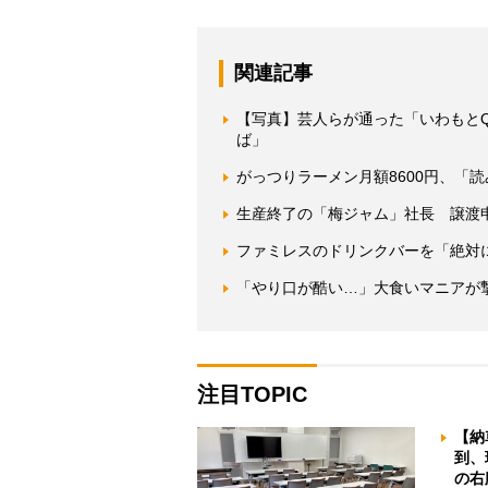
関連記事
【写真】芸人らが通った「いわもと
ば」
がっつりラーメン月額8600円、「
生産終了の「梅ジャム」社長 譲渡
ファミレスのドリンクバーを「絶対
「やり口が酷い…」大食いマニアが
注目TOPIC
【納
到、
の右