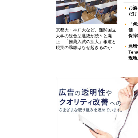
お酒
だけ
「何
京都大・神戸大など、難関国立
価 
大学の総合型選抜が続々と廃
保障
止 「推薦入試の拡大」報道と
急増
現実の乖離はなぜ起きるのか
Te
現地