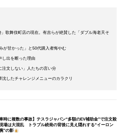
Q」歌舞伎町店の現在。有吉らが絶賛した「ダブル海老天そ
読みが甘かった」と50代購入者悔やむ
申し出を断った理由
に注文しない」人たちの言い分
撃沈したチャレンジメニューのカラクリ
車時に複数の事故】テスラジャパン“多額のEV補助金”で注文殺
現場は大混乱 トラブル続発の背後に見え隠れする“イーロン
腕”の影