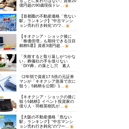
ることに変わりはない」資産20
億円超の90歳現役トレ…
【首都圏の不動産価格「危ない
駅」ランキング】“中古マンシ
ョン売れ行き鈍化”のワ…
【キオクシア・ショック後に
「株価倍増」も期待できる注目
銘柄5選】資産3億円超…
「失敗すると取り返しがつかな
い」葬儀社の手を借りない
「DIY葬」の落とし穴 素人
に…
《2年弱で資産17.5倍の元証券
マンが「キオクシア急落で次に
狙う」5銘柄を公開》1…
【キオクシア・ショックの後に
狙う5銘柄】イベント投資家の
億り人・羽根英樹氏が…
【大阪の不動産価格「危ない
駅」ランキング】“中古マンシ
ョン売れ行き鈍化”のワー…