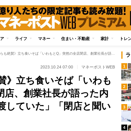
ア
ライフ
マネー
住まい・不動産
家計
トレ
《有吉弘行らも絶賛》立ち食いそば「いわもとQ」突然の全店閉店、創業社長が語った内幕「最近、経営譲渡していた」「閉店と聞いて私も驚いた」
ラ
1
2023.10.24 07:00
マネーポストWEB
賛》立ち食いそば「いわも
2
閉店、創業社長が語った内
渡していた」「閉店と聞い
3
4