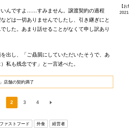
【お
ないんですよ……すみません。譲渡契約の過程
202
望などは一切ありませんでしたし、引き継ぎにと
んでした。あまり話せることがなくて申し訳あり
を出し、「ご贔屓にしていただいたそうで、あ
は）私も残念です」と一言述べた。
」店舗の契約満了
2
3
4
ファストフード
外食
経営者