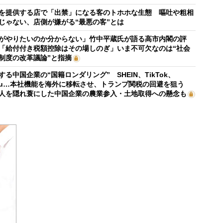
を提供する店で「出禁」になる客のトホホな生態 嘔吐や粗相
じゃない、店側が嫌がる“最悪の客”とは
がやりたいのか分からない」竹中平蔵氏が語る高市内閣の評
「給付付き税額控除はその場しのぎ」いま不可欠なのは“社会
制度の改革議論”と指摘
する中国企業の“国籍ロンダリング” SHEIN、TikTok、
mu…本社機能を海外に移転させ、トランプ関税の回避を狙う
人を隠れ蓑にした中国企業の農業参入・土地取得への懸念も