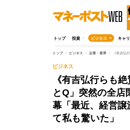
トップ
投資
ビジネス
キャリ
トップ
ビジネス
企業・業界
ビジネス
《有吉弘行らも絶
とQ」突然の全店
幕「最近、経営譲
て私も驚いた」