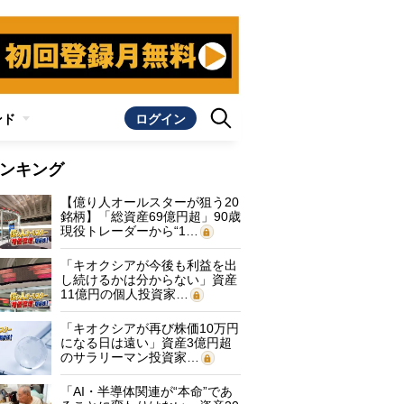
ンド
ログイン
ンキング
【億り人オールスターが狙う20
銘柄】「総資産69億円超」90歳
現役トレーダーから“1…
「キオクシアが今後も利益を出
し続けるかは分からない」資産
11億円の個人投資家…
「キオクシアが再び株価10万円
になる日は遠い」資産3億円超
のサラリーマン投資家…
「AI・半導体関連が“本命”であ