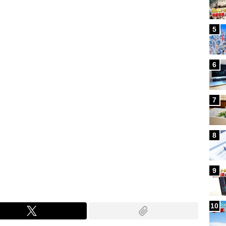
Loaded
:
100.00%
/
5
6
7
8
9
10