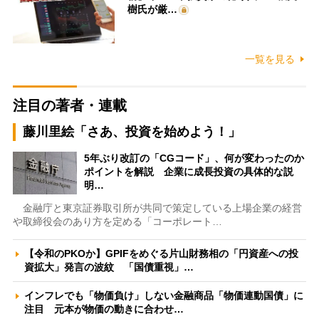
樹氏が厳…
一覧を見る
注目の著者・連載
藤川里絵「さあ、投資を始めよう！」
5年ぶり改訂の「CGコード」、何が変わったのか
ポイントを解説 企業に成長投資の具体的な説
明…
金融庁と東京証券取引所が共同で策定している上場企業の経営
や取締役会のあり方を定める「コーポレート…
【令和のPKOか】GPIFをめぐる片山財務相の「円資産への投
資拡大」発言の波紋 「国債重視」…
インフレでも「物価負け」しない金融商品「物価連動国債」に
注目 元本が物価の動きに合わせ…