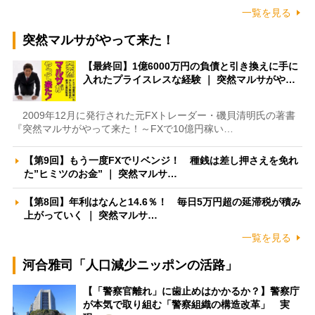
一覧を見る
突然マルサがやって来た！
【最終回】1億6000万円の負債と引き換えに手に
入れたプライスレスな経験 ｜ 突然マルサがや…
2009年12月に発行された元FXトレーダー・磯貝清明氏の著書
『突然マルサがやって来た！～FXで10億円稼い…
【第9回】もう一度FXでリベンジ！ 種銭は差し押さえを免れ
た”ヒミツのお金” ｜ 突然マルサ…
【第8回】年利はなんと14.6％！ 毎日5万円超の延滞税が積み
上がっていく ｜ 突然マルサ…
一覧を見る
河合雅司「人口減少ニッポンの活路」
【「警察官離れ」に歯止めはかかるか？】警察庁
が本気で取り組む「警察組織の構造改革」 実