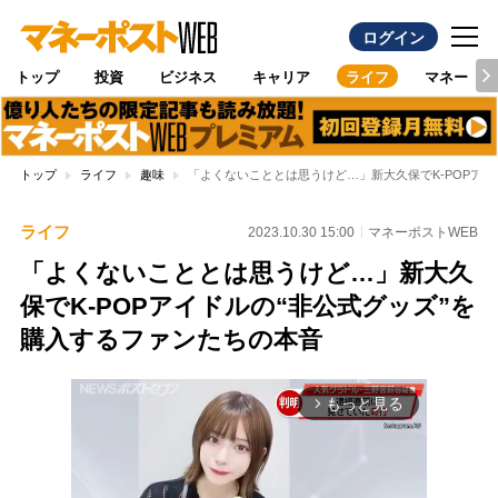
ログイン
トップ
投資
ビジネス
キャリア
ライフ
マネー
トップ
ライフ
趣味
「よくないこととは思うけど…」新大久保でK-POPアイ
ライフ
2023.10.30 15:00
マネーポストWEB
「よくないこととは思うけど…」新大久
保でK-POPアイドルの“非公式グッズ”を
購入するファンたちの本音
もっと見る
arrow_forward_ios