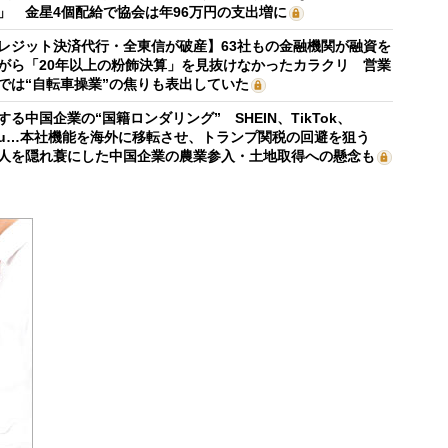
」 金星4個配給で協会は年96万円の支出増に
レジット決済代行・全東信が破産】63社もの金融機関が融資を
がら「20年以上の粉飾決算」を見抜けなかったカラクリ 営業
では“自転車操業”の焦りも表出していた
する中国企業の“国籍ロンダリング” SHEIN、TikTok、
mu…本社機能を海外に移転させ、トランプ関税の回避を狙う
人を隠れ蓑にした中国企業の農業参入・土地取得への懸念も