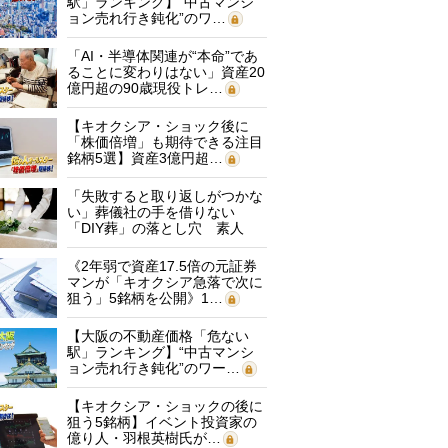
駅」ランキング】“中古マンシ
ョン売れ行き鈍化”のワ…
「AI・半導体関連が“本命”であ
ることに変わりはない」資産20
億円超の90歳現役トレ…
【キオクシア・ショック後に
「株価倍増」も期待できる注目
銘柄5選】資産3億円超…
「失敗すると取り返しがつかな
い」葬儀社の手を借りない
「DIY葬」の落とし穴 素人
に…
《2年弱で資産17.5倍の元証券
マンが「キオクシア急落で次に
狙う」5銘柄を公開》1…
【大阪の不動産価格「危ない
駅」ランキング】“中古マンシ
ョン売れ行き鈍化”のワー…
【キオクシア・ショックの後に
狙う5銘柄】イベント投資家の
億り人・羽根英樹氏が…