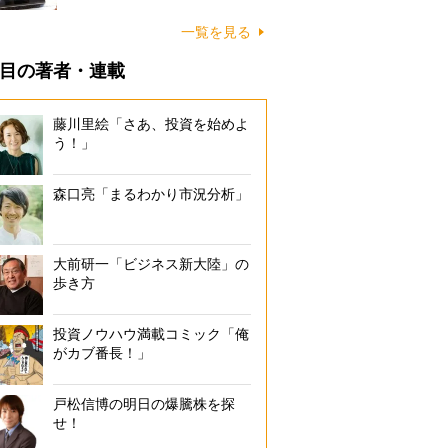
一覧を見る
目の著者・連載
藤川里絵「さあ、投資を始めよ
う！」
森口亮「まるわかり市況分析」
大前研一「ビジネス新大陸」の
歩き方
投資ノウハウ満載コミック「俺
がカブ番長！」
戸松信博の明日の爆騰株を探
せ！