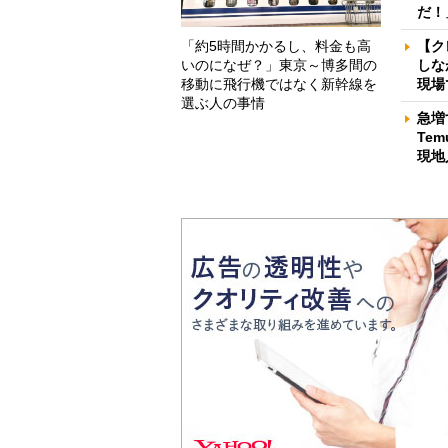
だ！
「約5時間かかるし、料金も高
【ク
いのになぜ？」東京～博多間の
しな
移動に飛行機ではなく新幹線を
現場
選ぶ人の事情
急増
Te
現地