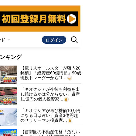
ンド
ログイン
ンキング
【億り人オールスターが狙う20
銘柄】「総資産69億円超」90歳
現役トレーダーから“1…
「キオクシアが今後も利益を出
し続けるかは分からない」資産
11億円の個人投資家…
「キオクシアが再び株価10万円
になる日は遠い」資産3億円超
のサラリーマン投資家…
【首都圏の不動産価格「危ない