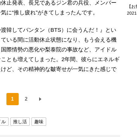
動休止発表、長兄であるジン君の兵役、メンバー
【お
気に“推し疲れ”がきてしまったんです。
202
渡韓してバンタン（BTS）に会うんだ！』とい
している間に活動休止状態になり、もう会える機
、国際情勢の悪化や梨泰院の事故など、アイドル
ことも増えてしまった。2年間、彼らにエネルギ
たけど、その精神的な皺寄せが一気にきた感じで
1
2
イル
推し活
趣味