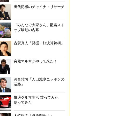
田代尚機のチャイナ・リサーチ
「みんなで大家さん」配当スト
ップ騒動の内幕
古賀真人「発掘！好決算銘柄」
突然マルサがやって来た！
河合雅司「人口減少ニッポンの
活路」
快適クルマ生活 乗ってみた、
使ってみた
大竹聡の「昼酒御免！」