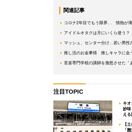
関連記事
コロナ2年目でもう限界… 情熱が薄
アイドルオタクは月にいくら使う？
マッシュ、センター分け…若い男性
推し活のお金事情 推しキャラに会
音楽専門学校の講師を激怒させた「
注目TOPIC
キオ
妙味
える
【土
「懸