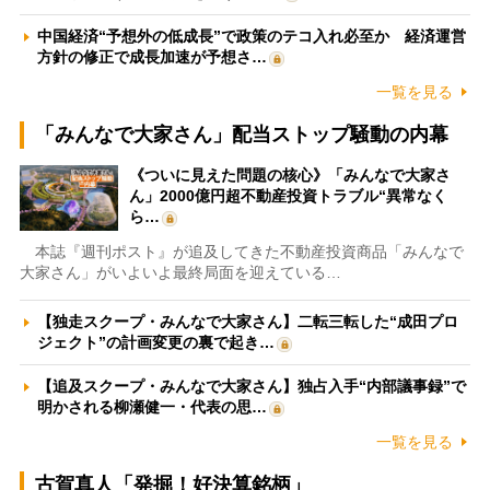
中国経済“予想外の低成長”で政策のテコ入れ必至か 経済運営
方針の修正で成長加速が予想さ…
一覧を見る
「みんなで大家さん」配当ストップ騒動の内幕
《ついに見えた問題の核心》「みんなで大家さ
ん」2000億円超不動産投資トラブル“異常なく
ら…
本誌『週刊ポスト』が追及してきた不動産投資商品「みんなで
大家さん」がいよいよ最終局面を迎えている…
【独走スクープ・みんなで大家さん】二転三転した“成田プロ
ジェクト”の計画変更の裏で起き…
【追及スクープ・みんなで大家さん】独占入手“内部議事録”で
明かされる柳瀬健一・代表の思…
一覧を見る
古賀真人「発掘！好決算銘柄」