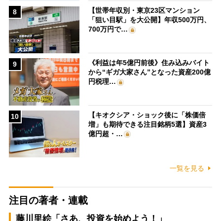
【世帯年収別・東京23区マンション
8
「狙い目駅」を大公開】年収500万円、
700万円で…
《利益は年5億円前後》住み込みバイト
9
から“ギガ大家さん”となった資産200億
円税理…
【キオクシア・ショック後に「株価倍
10
増」も期待できる注目銘柄5選】資産3
億円超・…
一覧を見る
注目の著者・連載
藤川里絵「さあ、投資を始めよう！」