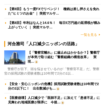
【第9回】もう一度FXでリベンジ！ 種銭は差し押さえを免れ
た”ヒミツのお金” ｜ 突然マルサ…
【第8回】年利はなんと14.6％！ 毎日5万円超の延滞税が積み
上がっていく ｜ 突然マルサ…
一覧を見る
河合雅司「人口減少ニッポンの活路」
【「警察官離れ」に歯止めはかかるか？】警察庁
が本気で取り組む「警察組織の構造改革」 実
現…
警察庁が目下、頭を悩ませているのが「警察官不足」だ。警察
官の採用試験の受験者数は10年間で2分の1以…
【安全・安心ニッポンの危機】採用試験受験者数は10年間で2
分の1以下に！ 出生数減がも…
【医療崩壊】人口減少で「医師不足」に加えて「患者不足」に
見舞われ地域医療が限界に 今後…