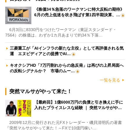
《株価34％急落のワークマンに特大反転の期待》
6月の売上低迷を吹き飛ばす第1四半期決算、…
6月3日に8330円をつけたワークマン（東証スタンダード・
7564）の株価は、わずか1カ月あまりで約34％下落…
三菱重工が「AIインフラの新たな主役」として再評価される気
運 エヌビディアとの提携でAI…
キオクシアHD「7万円割れからの急反発」は再びの上昇局面へ
の反転シグナルか？ 市場のムー…
一覧を見る
突然マルサがやって来た！
【最終回】1億6000万円の負債と引き換えに手に
入れたプライスレスな経験 ｜ 突然マルサがや…
2009年12月に発行された元FXトレーダー・磯貝清明氏の著書
『突然マルサがやって来た！～FXで10億円稼い…