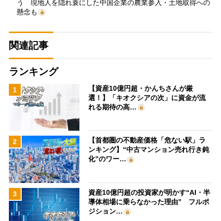
う 現地人を隠れ蓑にした中国企業の農業参入・土地取得への
懸念も
関連記事
ランキング
【資産10億円超・かんちさんが厳
1
選！】「キオクシアの次」に資金が流
れる期待の高…
【首都圏の不動産価格「危ない駅」ラ
2
ンキング】“中古マンション売れ行き鈍
化”のワー…
資産10億円超の投資家が明かす“AI・半
3
導体相場に乗らなかった理由” フルポ
ジション…