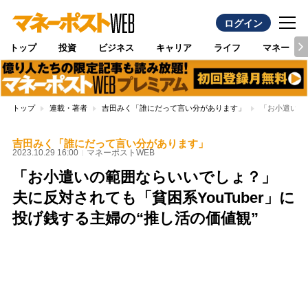
ログイン
トップ
投資
ビジネス
キャリア
ライフ
マネー
トップ
連載・著者
吉田みく「誰にだって言い分があります」
「お小遣いの
吉田みく「誰にだって言い分があります」
2023.10.29 16:00
マネーポストWEB
「お小遣いの範囲ならいいでしょ？」
夫に反対されても「貧困系YouTuber」に
投げ銭する主婦の“推し活の価値観”
Loaded
:
95.43%
/
Unmute