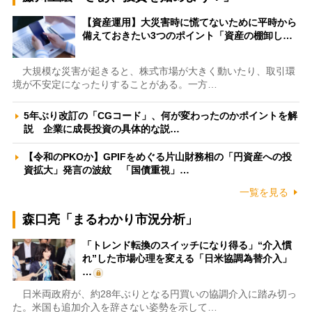
【資産運用】大災害時に慌てないために平時から
備えておきたい3つのポイント「資産の棚卸し…
大規模な災害が起きると、株式市場が大きく動いたり、取引環
境が不安定になったりすることがある。一方…
5年ぶり改訂の「CGコード」、何が変わったのかポイントを解
説 企業に成長投資の具体的な説…
【令和のPKOか】GPIFをめぐる片山財務相の「円資産への投
資拡大」発言の波紋 「国債重視」…
一覧を見る
森口亮「まるわかり市況分析」
「トレンド転換のスイッチになり得る」“介入慣
れ”した市場心理を変える「日米協調為替介入」
…
日米両政府が、約28年ぶりとなる円買いの協調介入に踏み切っ
た。米国も追加介入を辞さない姿勢を示して…