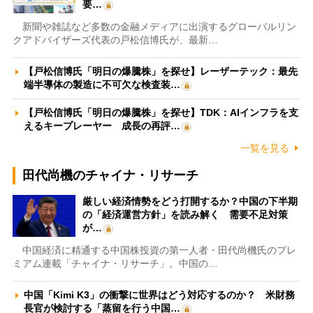
要…
新聞や雑誌など多数の金融メディアに出演するグローバルリン
クアドバイザーズ代表の戸松信博氏が、最新…
【戸松信博氏「明日の爆騰株」を探せ】レーザーテック：最先
端半導体の製造に不可欠な検査装…
【戸松信博氏「明日の爆騰株」を探せ】TDK：AIインフラを支
えるキープレーヤー 成長の再評…
一覧を見る
田代尚機のチャイナ・リサーチ
厳しい経済情勢をどう打開するか？中国の下半期
の「経済運営方針」を読み解く 需要不足対策
が…
中国経済に精通する中国株投資の第一人者・田代尚機氏のプレ
ミアム連載「チャイナ・リサーチ」。中国の…
中国「Kimi K3」の衝撃に世界はどう対応するのか？ 米財務
長官が検討する「蒸留を行う中国…