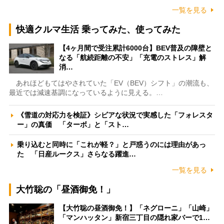
一覧を見る
快適クルマ生活 乗ってみた、使ってみた
【4ヶ月間で受注累計6000台】BEV普及の障壁と
なる「航続距離の不安」「充電のストレス」解
消…
あれほどもてはやされていた「EV（BEV）シフト」の潮流も、
最近では減速基調になっているように見える。…
《雪道の対応力を検証》シビアな状況で実感した「フォレスタ
ー」の真価 「ターボ」と「スト…
乗り込むと同時に「これが軽？」と戸惑うのには理由があっ
た 「日産ルークス」さらなる躍進…
一覧を見る
大竹聡の「昼酒御免！」
【大竹聡の昼酒御免！】「ネグローニ」「山崎」
「マンハッタン」新宿三丁目の隠れ家バーで1…