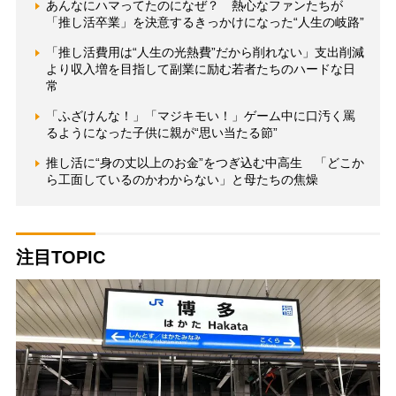
あんなにハマってたのになぜ？ 熱心なファンたちが
「推し活卒業」を決意するきっかけになった“人生の岐路”
「推し活費用は“人生の光熱費”だから削れない」支出削減
より収入増を目指して副業に励む若者たちのハードな日
常
「ふざけんな！」「マジキモい！」ゲーム中に口汚く罵
るようになった子供に親が“思い当たる節”
推し活に“身の丈以上のお金”をつぎ込む中高生 「どこか
ら工面しているのかわからない」と母たちの焦燥
注目TOPIC