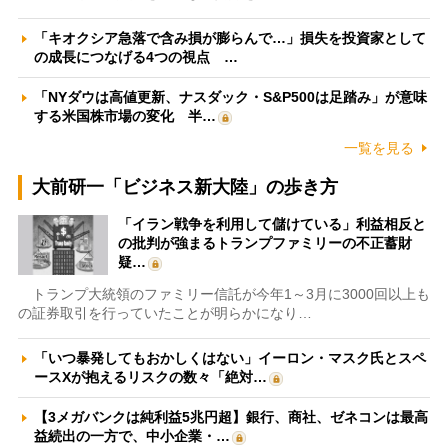
「キオクシア急落で含み損が膨らんで…」損失を投資家として
の成長につなげる4つの視点 …
「NYダウは高値更新、ナスダック・S&P500は足踏み」が意味
する米国株市場の変化 半…
一覧を見る
大前研一「ビジネス新大陸」の歩き方
「イラン戦争を利用して儲けている」利益相反と
の批判が強まるトランプファミリーの不正蓄財
疑…
トランプ大統領のファミリー信託が今年1～3月に3000回以上も
の証券取引を行っていたことが明らかになり…
「いつ暴発してもおかしくはない」イーロン・マスク氏とスペ
ースXが抱えるリスクの数々「絶対…
【3メガバンクは純利益5兆円超】銀行、商社、ゼネコンは最高
益続出の一方で、中小企業・…