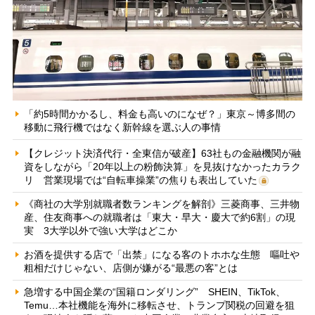
「約5時間かかるし、料金も高いのになぜ？」東京～博多間の
移動に飛行機ではなく新幹線を選ぶ人の事情
【クレジット決済代行・全東信が破産】63社もの金融機関が融
資をしながら「20年以上の粉飾決算」を見抜けなかったカラク
リ 営業現場では“自転車操業”の焦りも表出していた
《商社の大学別就職者数ランキングを解剖》三菱商事、三井物
産、住友商事への就職者は「東大・早大・慶大で約6割」の現
実 3大学以外で強い大学はどこか
お酒を提供する店で「出禁」になる客のトホホな生態 嘔吐や
粗相だけじゃない、店側が嫌がる“最悪の客”とは
急増する中国企業の“国籍ロンダリング” SHEIN、TikTok、
Temu…本社機能を海外に移転させ、トランプ関税の回避を狙