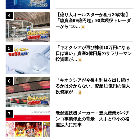
【億り人オールスターが狙う20銘柄】
4
「総資産69億円超」90歳現役トレーダ
ーから“10…
「キオクシアが再び株価10万円になる
5
日は遠い」資産3億円超のサラリーマン
投資家が…
「キオクシアが今後も利益を出し続け
6
るかは分からない」資産11億円の個人
投資家が…
老舗遊技機メーカー・豊丸産業がパチ
7
ンコ事業停止の背景 大手と中小の格
差拡大に拍車…