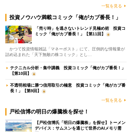
一覧を見る
投資ノウハウ満載コミック「俺がカブ番長！」
「売り時」を逃さないトレンド見極め術 投資コ
ミック「俺がカブ番長！」【第11回】
かつて投資情報雑誌「マネーポスト」にて、圧倒的な情報量が
詰め込まれた「天下無敵の株コミック」とし…
テクニカル分析・集中講義 投資コミック「俺がカブ番長！」
【第10回】
不透明相場に勝つ信用取引の極意 投資コミック「俺がカブ番
長！」【第9回】
一覧を見る
戸松信博の明日の爆騰株を探せ！
【戸松信博氏「明日の爆騰株」を探せ】トーメン
デバイス：サムスンを通じて世界のAIメモリ需