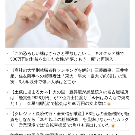
「この恐ろしい株はさっさと手放したい…」キオクシア株で
500万円の利益を出した女性が“夢よもう一度”と再購入
《商社の大学別就職者数ランキングを解剖》三菱商事、三井物
産、住友商事への就職者は「東大・早大・慶大で約6割」の現
実 3大学以外で強い大学はどこか
【土俵に埋まるカネ】大の里、豊昇龍が黒星続きの名古屋場所
は「懸賞金2826万円」が下位力士に渡り「今日はみんなで焼肉
だ！」 金星4個配給で協会は年96万円の支出増に
【クレジット決済代行・全東信が破産】63社もの金融機関が融
資をしながら「20年以上の粉飾決算」を見抜けなかったカラク
リ 営業現場では“自転車操業”の焦りも表出していた