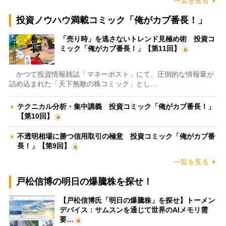
一覧を見る
投資ノウハウ満載コミック「俺がカブ番長！」
「売り時」を逃さないトレンド見極め術 投資コ
ミック「俺がカブ番長！」【第11回】
かつて投資情報雑誌「マネーポスト」にて、圧倒的な情報量が
詰め込まれた「天下無敵の株コミック」とし…
テクニカル分析・集中講義 投資コミック「俺がカブ番長！」
【第10回】
不透明相場に勝つ信用取引の極意 投資コミック「俺がカブ番
長！」【第9回】
一覧を見る
戸松信博の明日の爆騰株を探せ！
【戸松信博氏「明日の爆騰株」を探せ】トーメン
デバイス：サムスンを通じて世界のAIメモリ需
要…