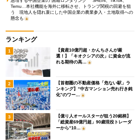
急増する中国企業の“国籍ロンダリング” SHEIN、TikTok、
Temu…本社機能を海外に移転させ、トランプ関税の回避を狙
う 現地人を隠れ蓑にした中国企業の農業参入・土地取得への
懸念も
ランキング
【資産10億円超・かんちさんが厳
1
選！】「キオクシアの次」に資金が流
れる期待の高…
【首都圏の不動産価格「危ない駅」ラ
2
ンキング】“中古マンション売れ行き鈍
化”のワー…
【億り人オールスターが狙う20銘柄】
3
「総資産69億円超」90歳現役トレーダ
ーから“10…