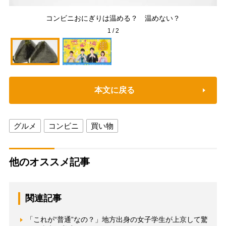
北
コンビニおにぎりは温める？ 温めない？
1
/
2
本文に戻る
グルメ
コンビニ
買い物
他のオススメ記事
関連記事
「これが“普通”なの？」地方出身の女子学生が上京して驚