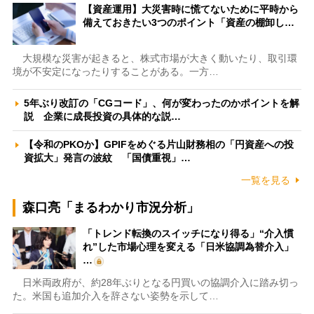
【資産運用】大災害時に慌てないために平時から
備えておきたい3つのポイント「資産の棚卸し…
大規模な災害が起きると、株式市場が大きく動いたり、取引環
境が不安定になったりすることがある。一方…
5年ぶり改訂の「CGコード」、何が変わったのかポイントを解
説 企業に成長投資の具体的な説…
【令和のPKOか】GPIFをめぐる片山財務相の「円資産への投
資拡大」発言の波紋 「国債重視」…
一覧を見る
森口亮「まるわかり市況分析」
「トレンド転換のスイッチになり得る」“介入慣
れ”した市場心理を変える「日米協調為替介入」
…
日米両政府が、約28年ぶりとなる円買いの協調介入に踏み切っ
た。米国も追加介入を辞さない姿勢を示して…