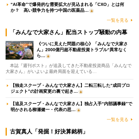
“AI革命”で爆発的な需要拡大が見込まれる「CXO」とは何
か？ 高い競争力を持つ中国の医薬品…
一覧を見る
「みんなで大家さん」配当ストップ騒動の内幕
《ついに見えた問題の核心》「みんなで大家さ
ん」2000億円超不動産投資トラブル“異常なく
ら…
本誌『週刊ポスト』が追及してきた不動産投資商品「みんなで
大家さん」がいよいよ最終局面を迎えている…
【独走スクープ・みんなで大家さん】二転三転した“成田プロ
ジェクト”の計画変更の裏で起き…
【追及スクープ・みんなで大家さん】独占入手“内部議事録”で
明かされる柳瀬健一・代表の思…
一覧を見る
古賀真人「発掘！好決算銘柄」