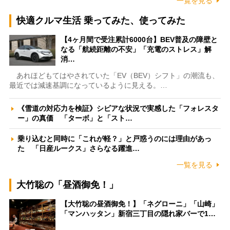
一覧を見る
快適クルマ生活 乗ってみた、使ってみた
【4ヶ月間で受注累計6000台】BEV普及の障壁と
なる「航続距離の不安」「充電のストレス」解
消…
あれほどもてはやされていた「EV（BEV）シフト」の潮流も、
最近では減速基調になっているように見える。…
《雪道の対応力を検証》シビアな状況で実感した「フォレスタ
ー」の真価 「ターボ」と「スト…
乗り込むと同時に「これが軽？」と戸惑うのには理由があっ
た 「日産ルークス」さらなる躍進…
一覧を見る
大竹聡の「昼酒御免！」
【大竹聡の昼酒御免！】「ネグローニ」「山崎」
「マンハッタン」新宿三丁目の隠れ家バーで1…