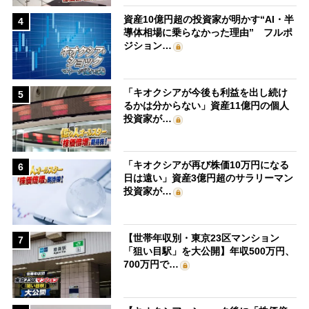
資産10億円超の投資家が明かす“AI・半
4
導体相場に乗らなかった理由” フルポ
ジション…
「キオクシアが今後も利益を出し続け
5
るかは分からない」資産11億円の個人
投資家が…
「キオクシアが再び株価10万円になる
6
日は遠い」資産3億円超のサラリーマン
投資家が…
【世帯年収別・東京23区マンション
7
「狙い目駅」を大公開】年収500万円、
700万円で…