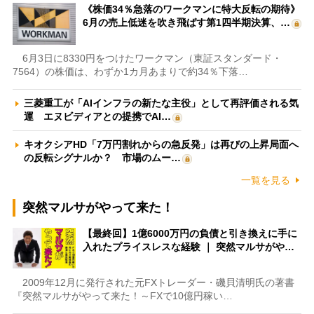
《株価34％急落のワークマンに特大反転の期待》
6月の売上低迷を吹き飛ばす第1四半期決算、…
6月3日に8330円をつけたワークマン（東証スタンダード・
7564）の株価は、わずか1カ月あまりで約34％下落…
三菱重工が「AIインフラの新たな主役」として再評価される気
運 エヌビディアとの提携でAI…
キオクシアHD「7万円割れからの急反発」は再びの上昇局面へ
の反転シグナルか？ 市場のムー…
一覧を見る
突然マルサがやって来た！
【最終回】1億6000万円の負債と引き換えに手に
入れたプライスレスな経験 ｜ 突然マルサがや…
2009年12月に発行された元FXトレーダー・磯貝清明氏の著書
『突然マルサがやって来た！～FXで10億円稼い…