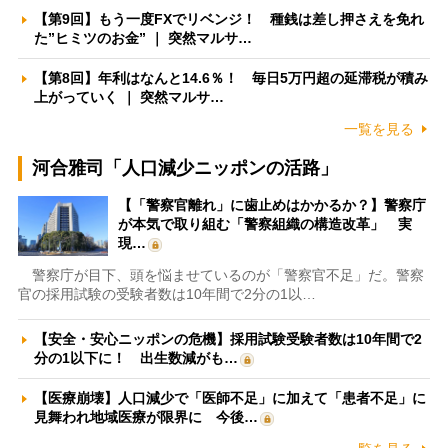
【第9回】もう一度FXでリベンジ！ 種銭は差し押さえを免れ
た”ヒミツのお金” ｜ 突然マルサ…
【第8回】年利はなんと14.6％！ 毎日5万円超の延滞税が積み
上がっていく ｜ 突然マルサ…
一覧を見る
河合雅司「人口減少ニッポンの活路」
【「警察官離れ」に歯止めはかかるか？】警察庁
が本気で取り組む「警察組織の構造改革」 実
現…
警察庁が目下、頭を悩ませているのが「警察官不足」だ。警察
官の採用試験の受験者数は10年間で2分の1以…
【安全・安心ニッポンの危機】採用試験受験者数は10年間で2
分の1以下に！ 出生数減がも…
【医療崩壊】人口減少で「医師不足」に加えて「患者不足」に
見舞われ地域医療が限界に 今後…