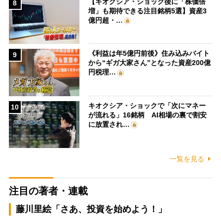
【キオクシア・ショック後に「株価倍
8
増」も期待できる注目銘柄5選】資産3
億円超・…
《利益は年5億円前後》住み込みバイト
9
から“ギガ大家さん”となった資産200億
円税理…
キオクシア・ショックで「次にマネー
10
が流れる」16銘柄 AI相場の裏で割安
に放置され…
一覧を見る
注目の著者・連載
藤川里絵「さあ、投資を始めよう！」