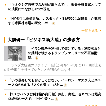
「キオクシア急落で含み損が膨らんで…」損失を投資家として
の成長につなげる4つの視点 …
「NYダウは高値更新、ナスダック・S&P500は足踏み」が意味
する米国株市場の変化 半…
一覧を見る
大前研一「ビジネス新大陸」の歩き方
「イラン戦争を利用して儲けている」利益相反と
の批判が強まるトランプファミリーの不正蓄財
疑…
トランプ大統領のファミリー信託が今年1～3月に3000回以上も
の証券取引を行っていたことが明らかになり…
「いつ暴発してもおかしくはない」イーロン・マスク氏とスペ
ースXが抱えるリスクの数々「絶対…
【3メガバンクは純利益5兆円超】銀行、商社、ゼネコンは最高
益続出の一方で、中小企業・…