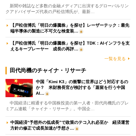
新聞や雑誌など多数の金融メディアに出演するグローバルリン
クアドバイザーズ代表の戸松信博氏が、最新…
【戸松信博氏「明日の爆騰株」を探せ】レーザーテック：最先
端半導体の製造に不可欠な検査装…
【戸松信博氏「明日の爆騰株」を探せ】TDK：AIインフラを支
えるキープレーヤー 成長の再評…
一覧を見る
田代尚機のチャイナ・リサーチ
中国「Kimi K3」の衝撃に世界はどう対応するの
か？ 米財務長官が検討する「蒸留を行う中国
AI…
中国経済に精通する中国株投資の第一人者・田代尚機氏のプレ
ミアム連載「チャイナ・リサーチ」。中国企…
中国経済“予想外の低成長”で政策のテコ入れ必至か 経済運営
方針の修正で成長加速が予想さ…