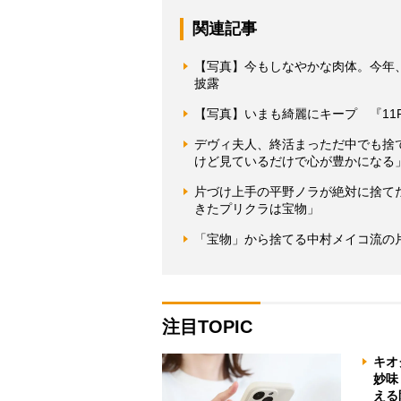
関連記事
【写真】今もしなやかな肉体。今年
披露
【写真】いまも綺麗にキープ 『11
デヴィ夫人、終活まっただ中でも捨
けど見ているだけで心が豊かになる
片づけ上手の平野ノラが絶対に捨て
きたプリクラは宝物」
「宝物」から捨てる中村メイコ流の
注目TOPIC
キオ
妙味
える