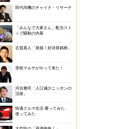
田代尚機のチャイナ・リサーチ
「みんなで大家さん」配当スト
ップ騒動の内幕
古賀真人「発掘！好決算銘柄」
突然マルサがやって来た！
河合雅司「人口減少ニッポンの
活路」
快適クルマ生活 乗ってみた、
使ってみた
大竹聡の「昼酒御免！」