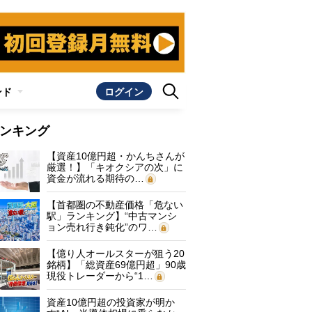
ンド
ログイン
ンキング
【資産10億円超・かんちさんが
厳選！】「キオクシアの次」に
資金が流れる期待の…
【首都圏の不動産価格「危ない
駅」ランキング】“中古マンシ
ョン売れ行き鈍化”のワ…
【億り人オールスターが狙う20
銘柄】「総資産69億円超」90歳
現役トレーダーから“1…
資産10億円超の投資家が明か