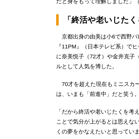
だと身をもって理解しました」
「終活や老いじたく
京都出身の由美は小6で西野バ
『11PM』（日本テレビ系）で
に奈美悦子（72才）や金井克子
ルとして人気を博した。
70才を超えた現在もミニスカ
は、いまも「前進中」だと笑う
「だから終活や老いじたくを考
ことで気分が上がるとは思えな
くの夢をかなえたいと思ってい