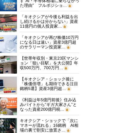
す“AI・半導体相場に乗らなかっ
た理由” フルポジショ…
「キオクシアが今後も利益を出
し続けるかは分からない」資産
11億円の個人投資家…
「キオクシアが再び株価10万円
になる日は遠い」資産3億円超
のサラリーマン投資家…
【世帯年収別・東京23区マンシ
ョン「狙い目駅」を大公開】年
収500万円、700万円…
【キオクシア・ショック後に
「株価倍増」も期待できる注目
銘柄5選】資産3億円超…
《利益は年5億円前後》住み込
みバイトから“ギガ大家さん”と
なった資産200億円税…
キオクシア・ショックで「次に
マネーが流れる」16銘柄 AI相
場の裏で割安に放置さ…