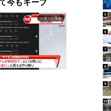
て今もキープ
5
もっと見る
arrow_forward_ios
6
7
8
9
Mute
10