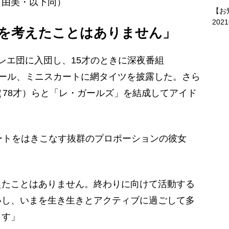
（由美・以下同）
【お
202
を考えたことはありません」
レエ団に入団し、15才のときに深夜番組
ヒール、ミニスカートに網タイツを披露した。さら
（78才）らと「レ・ガールズ」を結成してアイド
ートをはきこなす抜群のプロポーションの彼女
。
えたことはありません。終わりに向けて活動する
いし、いまを生き生きとアクティブに過ごして多
ます」