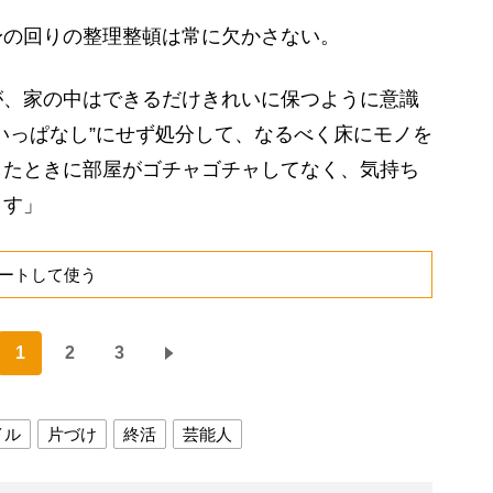
の回りの整理整頓は常に欠かさない。
が、家の中はできるだけきれいに保つように意識
いっぱなし”にせず処分して、なるべく床にモノを
したときに部屋がゴチャゴチャしてなく、気持ち
ます」
ートして使う
1
2
3
イル
片づけ
終活
芸能人