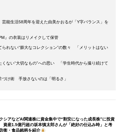
、芸能生活58周年を迎えた由美かおるが「Y字バランス」を
PM』の衣装はリメイクして保管
てられない“膨大なコレクション”の数々 「メリットはない
」
たくない“大切なもの”への思い 「学生時代から撮り続けて
片づけ術 手放さないのは「明るさ」
クシアなどAI関連株に資金集中で“割安になった成長株”に投資
 資産1.5億円超の坂本慎太郎さんが「絶好の仕込み時」と考
防衛・食品銘柄を紹介