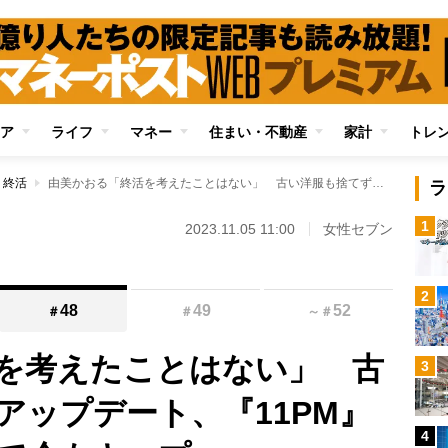
ア
ライフ
マネー
住まい・不動産
家計
トレ
・終活
由美かおる「終活を考えたことはない」 古い洋服も捨てずにアップデート、『11PM』衣装はリメイクして今もキープ
ラ
1
2023.11.05 11:00
女性セブン
2
48
49
52
＃
＃
～
＃
を考えたことはない」 古
3
アップデート、『11PM』
4