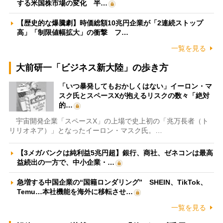
する米国株市場の変化 半…
【歴史的な爆騰劇】時価総額10兆円企業が「2連続ストップ
高」「制限値幅拡大」の衝撃 フ…
一覧を見る
大前研一「ビジネス新大陸」の歩き方
「いつ暴発してもおかしくはない」イーロン・マ
スク氏とスペースXが抱えるリスクの数々「絶対
的…
宇宙開発企業「スペースX」の上場で史上初の「兆万長者（ト
リリオネア）」となったイーロン・マスク氏。…
【3メガバンクは純利益5兆円超】銀行、商社、ゼネコンは最高
益続出の一方で、中小企業・…
急増する中国企業の“国籍ロンダリング” SHEIN、TikTok、
Temu…本社機能を海外に移転させ…
一覧を見る