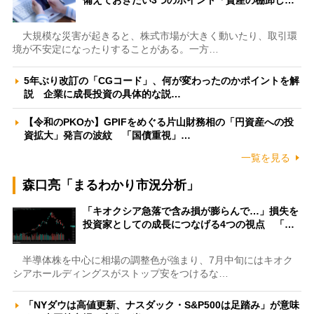
備えておきたい3つのポイント「資産の棚卸し…
大規模な災害が起きると、株式市場が大きく動いたり、取引環
境が不安定になったりすることがある。一方…
5年ぶり改訂の「CGコード」、何が変わったのかポイントを解
説 企業に成長投資の具体的な説…
【令和のPKOか】GPIFをめぐる片山財務相の「円資産への投
資拡大」発言の波紋 「国債重視」…
一覧を見る
森口亮「まるわかり市況分析」
「キオクシア急落で含み損が膨らんで…」損失を
投資家としての成長につなげる4つの視点 「…
半導体株を中心に相場の調整色が強まり、7月中旬にはキオク
シアホールディングスがストップ安をつけるな…
「NYダウは高値更新、ナスダック・S&P500は足踏み」が意味