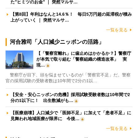
た”ヒミツのお金” ｜ 突然マルサ…
【第8回】年利はなんと14.6％！ 毎日5万円超の延滞税が積み
上がっていく ｜ 突然マルサ…
一覧を見る
河合雅司「人口減少ニッポンの活路」
【「警察官離れ」に歯止めはかかるか？】警察庁
が本気で取り組む「警察組織の構造改革」 実
現…
警察庁が目下、頭を悩ませているのが「警察官不足」だ。警察
官の採用試験の受験者数は10年間で2分の1以…
【安全・安心ニッポンの危機】採用試験受験者数は10年間で2
分の1以下に！ 出生数減がも…
【医療崩壊】人口減少で「医師不足」に加えて「患者不足」に
見舞われ地域医療が限界に 今後…
一覧を見る