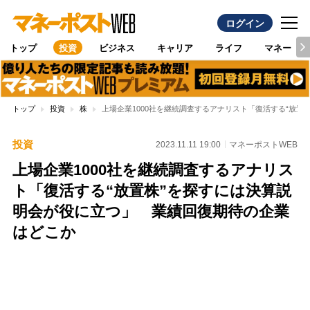
ログイン
トップ
投資
ビジネス
キャリア
ライフ
マネー
トップ
投資
株
上場企業1000社を継続調査するアナリスト「復活する“放
投資
2023.11.11 19:00
マネーポストWEB
上場企業1000社を継続調査するアナリス
ト「復活する“放置株”を探すには決算説
明会が役に立つ」 業績回復期待の企業
はどこか
Loaded
:
100.00%
/
Unmute