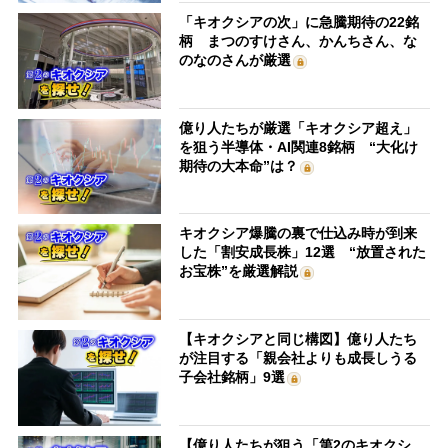
「キオクシアの次」に急騰期待の22銘
柄 まつのすけさん、かんちさん、な
のなのさんが厳選
億り人たちが厳選「キオクシア超え」
を狙う半導体・AI関連8銘柄 “大化け
期待の大本命”は？
キオクシア爆騰の裏で仕込み時が到来
した「割安成長株」12選 “放置された
お宝株”を厳選解説
【キオクシアと同じ構図】億り人たち
が注目する「親会社よりも成長しうる
子会社銘柄」9選
【億り人たちが狙う「第2のキオクシ