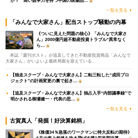
か？ 高い競争力を持つ中国の医薬品…
一覧を見る
「みんなで大家さん」配当ストップ騒動の内幕
《ついに見えた問題の核心》「みんなで大家さ
ん」2000億円超不動産投資トラブル“異常なく
ら…
本誌『週刊ポスト』が追及してきた不動産投資商品「みんなで
大家さん」がいよいよ最終局面を迎えている…
【独走スクープ・みんなで大家さん】二転三転した“成田プロ
ジェクト”の計画変更の裏で起き…
【追及スクープ・みんなで大家さん】独占入手“内部議事録”で
明かされる柳瀬健一・代表の思…
一覧を見る
古賀真人「発掘！好決算銘柄」
《株価34％急落のワークマンに特大反転の期待》