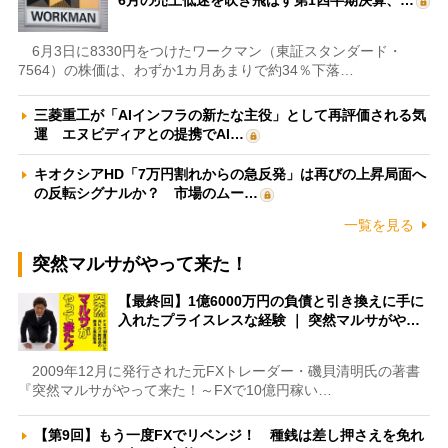
6月の売上低迷を吹き飛ばす第1四半期決算、…
6月3日に8330円をつけたワークマン（東証スタンダード・
7564）の株価は、わずか1カ月あまりで約34％下落…
三菱重工が「AIインフラの新たな主役」として再評価される気
運 エヌビディアとの提携でAI…
キオクシアHD「7万円割れからの急反発」は再びの上昇局面へ
の反転シグナルか？ 市場のムー…
一覧を見る
突然マルサがやって来た！
【最終回】1億6000万円の負債と引き換えに手に
入れたプライスレスな経験 ｜ 突然マルサがや…
2009年12月に発行された元FXトレーダー・磯貝清明氏の著書
『突然マルサがやって来た！～FXで10億円稼い…
【第9回】もう一度FXでリベンジ！ 種銭は差し押さえを免れ