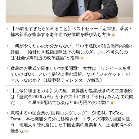
【75歳をすぎたらやめること】ベストセラー『定年後』著者・
楠木新氏が指南する老年期の好循環を呼び込む方法
「何がやりたいのか分からない」竹中平蔵氏が語る高市内閣の
評価 「給付付き税額控除はその場しのぎ」いま不可欠なの
は“社会保障制度の改革議論”と指摘
猛暑のお葬式で悩ましい“喪服問題” 女性は「ワンピースを着
ていけばOK」という俗説に潜む誤解、なぜ「ジャケット」が
マストなのか？《1級葬祭ディレクターが解説》
【土俵に埋まるカネ】大の里、豊昇龍が黒星続きの名古屋場所
は「懸賞金2826万円」が下位力士に渡り「今日はみんなで焼肉
だ！」 金星4個配給で協会は年96万円の支出増に
急増する中国企業の“国籍ロンダリング” SHEIN、TikTok、
Temu…本社機能を海外に移転させ、トランプ関税の回避を狙
う 現地人を隠れ蓑にした中国企業の農業参入・土地取得への
懸念も