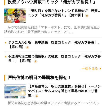
投資ノウハウ満載コミック「俺がカブ番長！」
「売り時」を逃さないトレンド見極め術 投資コ
ミック「俺がカブ番長！」【第11回】
かつて投資情報雑誌「マネーポスト」にて、圧倒的な情報量が
詰め込まれた「天下無敵の株コミック」とし…
テクニカル分析・集中講義 投資コミック「俺がカブ番長！」
【第10回】
不透明相場に勝つ信用取引の極意 投資コミック「俺がカブ番
長！」【第9回】
一覧を見る
戸松信博の明日の爆騰株を探せ！
【戸松信博氏「明日の爆騰株」を探せ】トーメン
デバイス：サムスンを通じて世界のAIメモリ需
要…
新聞や雑誌など多数の金融メディアに出演するグローバルリン