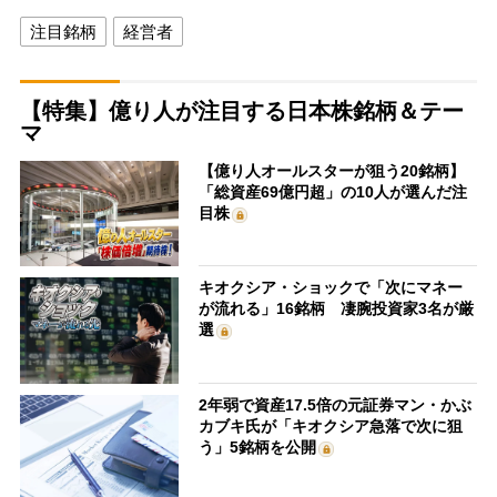
注目銘柄
経営者
【特集】億り人が注目する日本株銘柄＆テー
マ
【億り人オールスターが狙う20銘柄】
「総資産69億円超」の10人が選んだ注
目株
キオクシア・ショックで「次にマネー
が流れる」16銘柄 凄腕投資家3名が厳
選
2年弱で資産17.5倍の元証券マン・かぶ
カブキ氏が「キオクシア急落で次に狙
う」5銘柄を公開