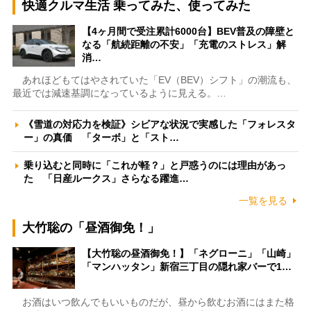
快適クルマ生活 乗ってみた、使ってみた
【4ヶ月間で受注累計6000台】BEV普及の障壁と
なる「航続距離の不安」「充電のストレス」解
消…
あれほどもてはやされていた「EV（BEV）シフト」の潮流も、
最近では減速基調になっているように見える。…
《雪道の対応力を検証》シビアな状況で実感した「フォレスタ
ー」の真価 「ターボ」と「スト…
乗り込むと同時に「これが軽？」と戸惑うのには理由があっ
た 「日産ルークス」さらなる躍進…
一覧を見る
大竹聡の「昼酒御免！」
【大竹聡の昼酒御免！】「ネグローニ」「山崎」
「マンハッタン」新宿三丁目の隠れ家バーで1…
お酒はいつ飲んでもいいものだが、昼から飲むお酒にはまた格