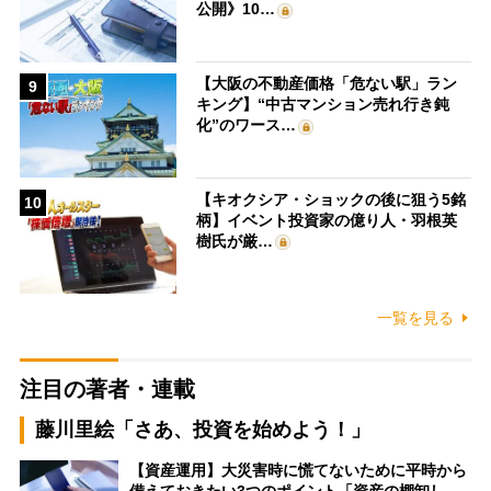
公開》10…
【大阪の不動産価格「危ない駅」ラン
9
キング】“中古マンション売れ行き鈍
化”のワース…
【キオクシア・ショックの後に狙う5銘
10
柄】イベント投資家の億り人・羽根英
樹氏が厳…
一覧を見る
注目の著者・連載
藤川里絵「さあ、投資を始めよう！」
【資産運用】大災害時に慌てないために平時から