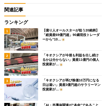
関連記事
ランキング
【億り人オールスターが狙う20銘柄】
1
「総資産69億円超」90歳現役トレーダ
ーから“10…
「キオクシアが今後も利益を出し続け
2
るかは分からない」資産11億円の個人
投資家が…
「キオクシアが再び株価10万円になる
3
日は遠い」資産3億円超のサラリーマン
投資家が…
「AI・半導体関連が“本命”であること
4