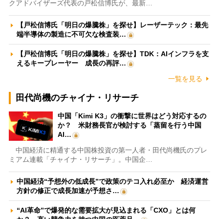
クアドバイザーズ代表の戸松信博氏が、最新…
【戸松信博氏「明日の爆騰株」を探せ】レーザーテック：最先
端半導体の製造に不可欠な検査装…
【戸松信博氏「明日の爆騰株」を探せ】TDK：AIインフラを支
えるキープレーヤー 成長の再評…
一覧を見る
田代尚機のチャイナ・リサーチ
中国「Kimi K3」の衝撃に世界はどう対応するの
か？ 米財務長官が検討する「蒸留を行う中国
AI…
中国経済に精通する中国株投資の第一人者・田代尚機氏のプレ
ミアム連載「チャイナ・リサーチ」。中国企…
中国経済“予想外の低成長”で政策のテコ入れ必至か 経済運営
方針の修正で成長加速が予想さ…
“AI革命”で爆発的な需要拡大が見込まれる「CXO」とは何