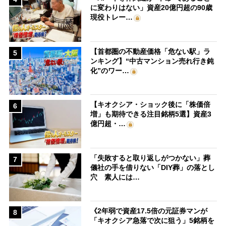
に変わりはない」資産20億円超の90歳
現役トレー…
【首都圏の不動産価格「危ない駅」ラ
5
ンキング】“中古マンション売れ行き鈍
化”のワー…
【キオクシア・ショック後に「株価倍
6
増」も期待できる注目銘柄5選】資産3
億円超・…
「失敗すると取り返しがつかない」葬
7
儀社の手を借りない「DIY葬」の落とし
穴 素人には…
《2年弱で資産17.5倍の元証券マンが
8
「キオクシア急落で次に狙う」5銘柄を