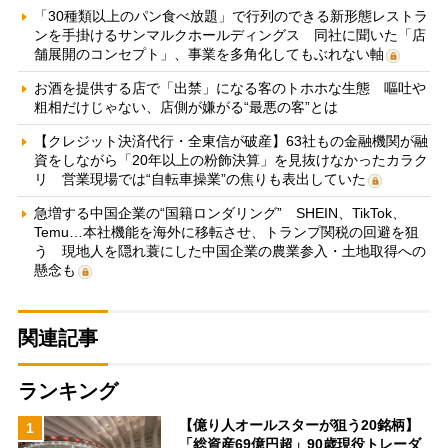
「30種類以上のパン食べ放題」で行列のできる新形態レストラ
ンを手掛けるサンマルクホールディングス 同社に聞いた「店
舗展開のコンセプト」、事業を多角化してもぶれない軸
お酒を提供する店で「出禁」になる客のトホホな生態 嘔吐や
粗相だけじゃない、店側が嫌がる“最悪の客”とは
【クレジット決済代行・全東信が破産】63社もの金融機関が融
資をしながら「20年以上の粉飾決算」を見抜けなかったカラク
リ 営業現場では“自転車操業”の焦りも表出していた
急増する中国企業の“国籍ロンダリング” SHEIN、TikTok、
Temu…本社機能を海外に移転させ、トランプ関税の回避を狙
う 現地人を隠れ蓑にした中国企業の農業参入・土地取得への
懸念も
関連記事
ランキング
【億り人オールスターが狙う20銘柄】
1
「総資産69億円超」90歳現役トレーダ