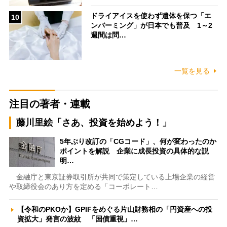
ドライアイスを使わず遺体を保つ「エ
10
ンバーミング」が日本でも普及 1～2
週間は問…
一覧を見る
注目の著者・連載
藤川里絵「さあ、投資を始めよう！」
5年ぶり改訂の「CGコード」、何が変わったのか
ポイントを解説 企業に成長投資の具体的な説
明…
金融庁と東京証券取引所が共同で策定している上場企業の経営
や取締役会のあり方を定める「コーポレート…
【令和のPKOか】GPIFをめぐる片山財務相の「円資産への投
資拡大」発言の波紋 「国債重視」…