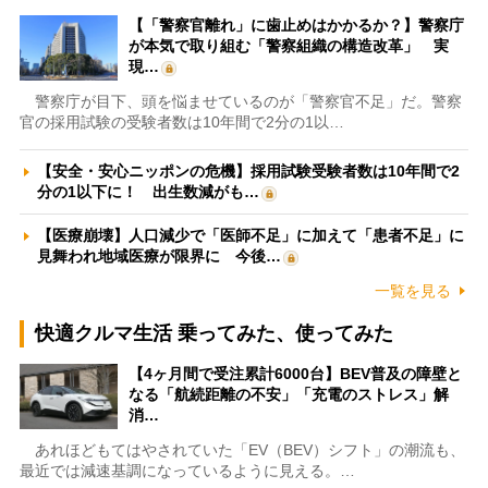
【「警察官離れ」に歯止めはかかるか？】警察庁
が本気で取り組む「警察組織の構造改革」 実
現…
警察庁が目下、頭を悩ませているのが「警察官不足」だ。警察
官の採用試験の受験者数は10年間で2分の1以…
【安全・安心ニッポンの危機】採用試験受験者数は10年間で2
分の1以下に！ 出生数減がも…
【医療崩壊】人口減少で「医師不足」に加えて「患者不足」に
見舞われ地域医療が限界に 今後…
一覧を見る
快適クルマ生活 乗ってみた、使ってみた
【4ヶ月間で受注累計6000台】BEV普及の障壁と
なる「航続距離の不安」「充電のストレス」解
消…
あれほどもてはやされていた「EV（BEV）シフト」の潮流も、
最近では減速基調になっているように見える。…