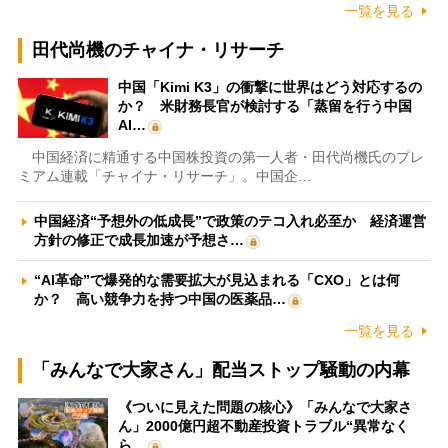
一覧を見る
田代尚機のチャイナ・リサーチ
中国「Kimi K3」の衝撃に世界はどう対応するの
か？ 米財務長官が検討する「蒸留を行う中国
AI…
中国経済に精通する中国株投資の第一人者・田代尚機氏のプレ
ミアム連載「チャイナ・リサーチ」。中国企…
中国経済“予想外の低成長”で政策のテコ入れ必至か 経済運営
方針の修正で成長加速が予想さ…
“AI革命”で爆発的な需要拡大が見込まれる「CXO」とは何
か？ 高い競争力を持つ中国の医薬品…
一覧を見る
「みんなで大家さん」配当ストップ騒動の内幕
《ついに見えた問題の核心》「みんなで大家さ
ん」2000億円超不動産投資トラブル“異常なく
ら…