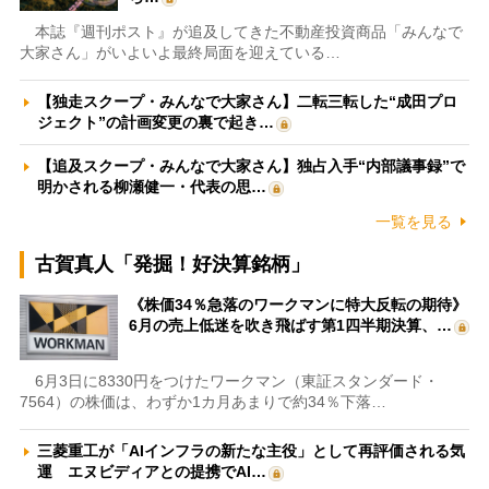
本誌『週刊ポスト』が追及してきた不動産投資商品「みんなで
大家さん」がいよいよ最終局面を迎えている…
【独走スクープ・みんなで大家さん】二転三転した“成田プロ
ジェクト”の計画変更の裏で起き…
【追及スクープ・みんなで大家さん】独占入手“内部議事録”で
明かされる柳瀬健一・代表の思…
一覧を見る
古賀真人「発掘！好決算銘柄」
《株価34％急落のワークマンに特大反転の期待》
6月の売上低迷を吹き飛ばす第1四半期決算、…
6月3日に8330円をつけたワークマン（東証スタンダード・
7564）の株価は、わずか1カ月あまりで約34％下落…
三菱重工が「AIインフラの新たな主役」として再評価される気
運 エヌビディアとの提携でAI…