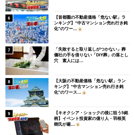
【首都圏の不動産価格「危ない駅」ラ
6
ンキング】“中古マンション売れ行き鈍
化”のワー…
「失敗すると取り返しがつかない」葬
7
儀社の手を借りない「DIY葬」の落とし
穴 素人には…
【大阪の不動産価格「危ない駅」ラン
8
キング】“中古マンション売れ行き鈍
化”のワース…
【キオクシア・ショックの後に狙う5銘
9
柄】イベント投資家の億り人・羽根英
樹氏が厳…