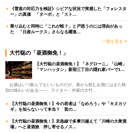
《雪道の対応力を検証》シビアな状況で実感した「フォレスタ
ー」の真価 「ターボ」と「スト…
乗り込むと同時に「これが軽？」と戸惑うのには理由があっ
た 「日産ルークス」さらなる躍進…
一覧を見る
大竹聡の「昼酒御免！」
【大竹聡の昼酒御免！】「ネグローニ」「山崎」
「マンハッタン」新宿三丁目の隠れ家バーで1…
お酒はいつ飲んでもいいものだが、昼から飲むお酒にはまた格
別の味わいがある――。ライター・作家の大竹…
【大竹聡の昼酒御免！】今の若者は「なめろう」や「キヌカツ
ギ」を知らないって本当？ 昔の…
【大竹聡の昼酒御免！】京急線で多摩川越えて「川崎の大衆酒
場」へと昼酒旅 押し寄せるノス…