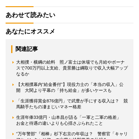
あわせて読みたい
あなたにオススメ
関連記事
大相撲・横綱の給料 照ノ富士は休場でも月給やボーナ
スで700万円以上支給、貴景勝は綱取りで収入大幅アップ
なるか
【大相撲幕内“給金番付”】現役力士の「本当の収入」公
開 大関より平幕の「持ち給金」が多いケースも
「生涯獲得賞金876億円」で武豊が手にする収入は？ 競
馬騎手たちの凄まじいマネー格差
生涯年俸33億円・山本昌が語る「一軍と二軍の格差」
お金と待遇の違いよりも心揺さぶられたこと
“万年警部”『相棒』杉下右京の年収は？ 警察官「キャリ