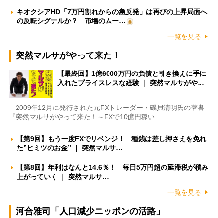
キオクシアHD「7万円割れからの急反発」は再びの上昇局面へ
の反転シグナルか？ 市場のムー…
一覧を見る
突然マルサがやって来た！
【最終回】1億6000万円の負債と引き換えに手に
入れたプライスレスな経験 ｜ 突然マルサがや…
2009年12月に発行された元FXトレーダー・磯貝清明氏の著書
『突然マルサがやって来た！～FXで10億円稼い…
【第9回】もう一度FXでリベンジ！ 種銭は差し押さえを免れ
た”ヒミツのお金” ｜ 突然マルサ…
【第8回】年利はなんと14.6％！ 毎日5万円超の延滞税が積み
上がっていく ｜ 突然マルサ…
一覧を見る
河合雅司「人口減少ニッポンの活路」