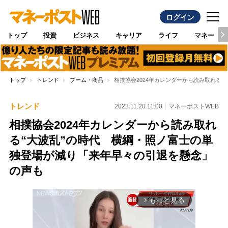
ログイン
トップ
投資
ビジネス
キャリア
ライフ
マネー
トップ
トレンド
ブーム・商品
相撲協会2024年カレンダーから読み取れる
トレンド
2023.11.20 11:00
マネーポストWEB
相撲協会2024年カレンダーから読み取れ
る“大波乱”の時代 横綱・照ノ富士の単
独登場が減り「来年早々の引退を懸念」
の声も
もっと見る
arrow_forward_ios