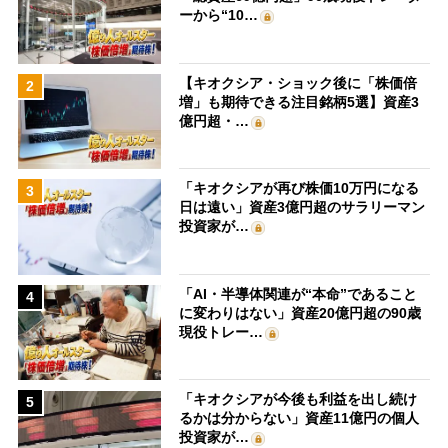
ーから“10…
【キオクシア・ショック後に「株価倍
2
増」も期待できる注目銘柄5選】資産3
億円超・…
「キオクシアが再び株価10万円になる
3
日は遠い」資産3億円超のサラリーマン
投資家が…
「AI・半導体関連が“本命”であること
4
に変わりはない」資産20億円超の90歳
現役トレー…
「キオクシアが今後も利益を出し続け
5
るかは分からない」資産11億円の個人
投資家が…