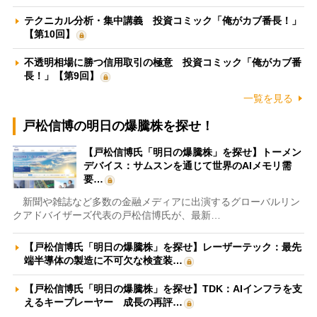
テクニカル分析・集中講義 投資コミック「俺がカブ番長！」
【第10回】
不透明相場に勝つ信用取引の極意 投資コミック「俺がカブ番
長！」【第9回】
一覧を見る
戸松信博の明日の爆騰株を探せ！
【戸松信博氏「明日の爆騰株」を探せ】トーメン
デバイス：サムスンを通じて世界のAIメモリ需
要…
新聞や雑誌など多数の金融メディアに出演するグローバルリン
クアドバイザーズ代表の戸松信博氏が、最新…
【戸松信博氏「明日の爆騰株」を探せ】レーザーテック：最先
端半導体の製造に不可欠な検査装…
【戸松信博氏「明日の爆騰株」を探せ】TDK：AIインフラを支
えるキープレーヤー 成長の再評…