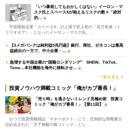
「いつ暴発してもおかしくはない」イーロン・マ
スク氏とスペースXが抱えるリスクの数々「絶対
的…
宇宙開発企業「スペースX」の上場で史上初の「兆万長者（ト
リリオネア）」となったイーロン・マスク氏。…
【3メガバンクは純利益5兆円超】銀行、商社、ゼネコンは最高
益続出の一方で、中小企業・…
急増する中国企業の“国籍ロンダリング” SHEIN、TikTok、
Temu…本社機能を海外に移転させ…
一覧を見る
投資ノウハウ満載コミック「俺がカブ番長！」
「売り時」を逃さないトレンド見極め術 投資コ
ミック「俺がカブ番長！」【第11回】
かつて投資情報雑誌「マネーポスト」にて、圧倒的な情報量が
詰め込まれた「天下無敵の株コミック」とし…