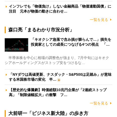
インフレでも「物価負け」しない金融商品「物価連動国債」に
注目 元本が物価の動きに合わせ…
一覧を見る
森口亮「まるわかり市況分析」
「キオクシア急落で含み損が膨らんで…」損失を
投資家としての成長につなげる4つの視点 「…
半導体株を中心に相場の調整色が強まり、7月中旬にはキオク
シアホールディングスがストップ安をつけるな…
「NYダウは高値更新、ナスダック・S&P500は足踏み」が意味
する米国株市場の変化 半…
【歴史的な爆騰劇】時価総額10兆円企業が「2連続ストップ
高」「制限値幅拡大」の衝撃 フ…
一覧を見る
大前研一「ビジネス新大陸」の歩き方