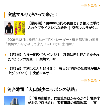
一覧を見る
突然マルサがやって来た！
【最終回】1億6000万円の負債と引き換えに手に
入れたプライスレスな経験 ｜ 突然マルサがや…
2009年12月に発行された元FXトレーダー・磯貝清明氏の著書
『突然マルサがやって来た！～FXで10億円稼い…
【第9回】もう一度FXでリベンジ！ 種銭は差し押さえを免れ
た”ヒミツのお金” ｜ 突然マルサ…
【第8回】年利はなんと14.6％！ 毎日5万円超の延滞税が積み
上がっていく ｜ 突然マルサ…
一覧を見る
河合雅司「人口減少ニッポンの活路」
【「警察官離れ」に歯止めはかかるか？】警察庁
が本気で取り組む「警察組織の構造改革」 実