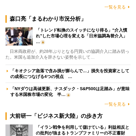
一覧を見る
森口亮「まるわかり市況分析」
「トレンド転換のスイッチになり得る」“介入慣
れ”した市場心理を変える「日米協調為替介入」
…
日米両政府が、約28年ぶりとなる円買いの協調介入に踏み切っ
た。米国も追加介入を辞さない姿勢を示して…
「キオクシア急落で含み損が膨らんで…」損失を投資家として
の成長につなげる4つの視点 …
「NYダウは高値更新、ナスダック・S&P500は足踏み」が意味
する米国株市場の変化 半…
一覧を見る
大前研一「ビジネス新大陸」の歩き方
「イラン戦争を利用して儲けている」利益相反と
の批判が強まるトランプファミリーの不正蓄財