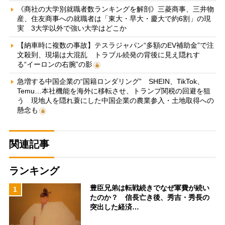
《商社の大学別就職者数ランキングを解剖》三菱商事、三井物
産、住友商事への就職者は「東大・早大・慶大で約6割」の現
実 3大学以外で強い大学はどこか
【納車時に複数の事故】テスラジャパン“多額のEV補助金”で注
文殺到、現場は大混乱 トラブル続発の背後に見え隠れす
る“イーロンの右腕”の影
急増する中国企業の“国籍ロンダリング” SHEIN、TikTok、
Temu…本社機能を海外に移転させ、トランプ関税の回避を狙
う 現地人を隠れ蓑にした中国企業の農業参入・土地取得への
懸念も
関連記事
ランキング
豊臣兄弟は転戦続きでなぜ軍費が続い
1
たのか？ 信長亡き後、秀吉・秀長の
突出した経済…