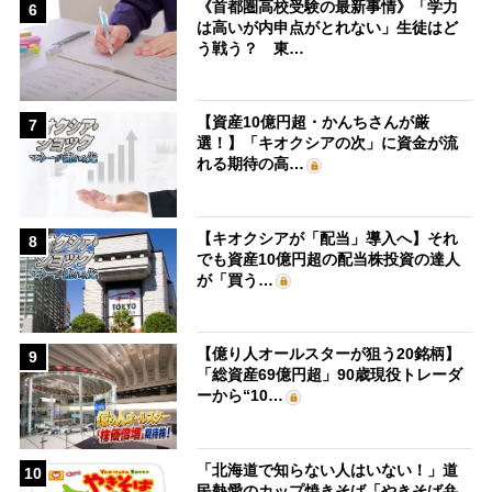
《首都圏高校受験の最新事情》「学力
6
は高いが内申点がとれない」生徒はど
う戦う？ 東…
【資産10億円超・かんちさんが厳
7
選！】「キオクシアの次」に資金が流
れる期待の高…
【キオクシアが「配当」導入へ】それ
8
でも資産10億円超の配当株投資の達人
が「買う…
【億り人オールスターが狙う20銘柄】
9
「総資産69億円超」90歳現役トレーダ
ーから“10…
「北海道で知らない人はいない！」道
10
民熱愛のカップ焼きそば「やきそば弁