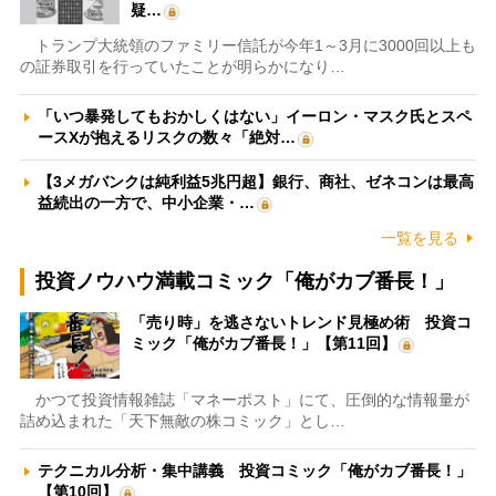
疑…
トランプ大統領のファミリー信託が今年1～3月に3000回以上も
の証券取引を行っていたことが明らかになり…
「いつ暴発してもおかしくはない」イーロン・マスク氏とスペ
ースXが抱えるリスクの数々「絶対…
【3メガバンクは純利益5兆円超】銀行、商社、ゼネコンは最高
益続出の一方で、中小企業・…
一覧を見る
投資ノウハウ満載コミック「俺がカブ番長！」
「売り時」を逃さないトレンド見極め術 投資コ
ミック「俺がカブ番長！」【第11回】
かつて投資情報雑誌「マネーポスト」にて、圧倒的な情報量が
詰め込まれた「天下無敵の株コミック」とし…
テクニカル分析・集中講義 投資コミック「俺がカブ番長！」
【第10回】