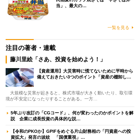
当」、最大の…
一覧を見る
注目の著者・連載
藤川里絵「さあ、投資を始めよう！」
【資産運用】大災害時に慌てないために平時から
備えておきたい3つのポイント「資産の棚卸し…
大規模な災害が起きると、株式市場が大きく動いたり、取引環
境が不安定になったりすることがある。一方…
5年ぶり改訂の「CGコード」、何が変わったのかポイントを解
説 企業に成長投資の具体的な説…
【令和のPKOか】GPIFをめぐる片山財務相の「円資産への投
資拡大」発言の波紋 「国債重視」…