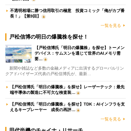
不透明相場に勝つ信用取引の極意 投資コミック「俺がカブ番
長！」【第9回】
一覧を見る
戸松信博の明日の爆騰株を探せ！
【戸松信博氏「明日の爆騰株」を探せ】トーメン
デバイス：サムスンを通じて世界のAIメモリ需
要…
新聞や雑誌など多数の金融メディアに出演するグローバルリン
クアドバイザーズ代表の戸松信博氏が、最新…
【戸松信博氏「明日の爆騰株」を探せ】レーザーテック：最先
端半導体の製造に不可欠な検査装…
【戸松信博氏「明日の爆騰株」を探せ】TDK：AIインフラを支
えるキープレーヤー 成長の再評…
一覧を見る
田代尚機のチャイナ・リサーチ