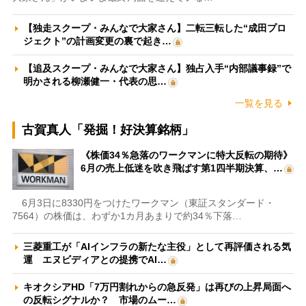
【独走スクープ・みんなで大家さん】二転三転した“成田プロ
ジェクト”の計画変更の裏で起き…
【追及スクープ・みんなで大家さん】独占入手“内部議事録”で
明かされる柳瀬健一・代表の思…
一覧を見る
古賀真人「発掘！好決算銘柄」
《株価34％急落のワークマンに特大反転の期待》
6月の売上低迷を吹き飛ばす第1四半期決算、…
6月3日に8330円をつけたワークマン（東証スタンダード・
7564）の株価は、わずか1カ月あまりで約34％下落…
三菱重工が「AIインフラの新たな主役」として再評価される気
運 エヌビディアとの提携でAI…
キオクシアHD「7万円割れからの急反発」は再びの上昇局面へ
の反転シグナルか？ 市場のムー…