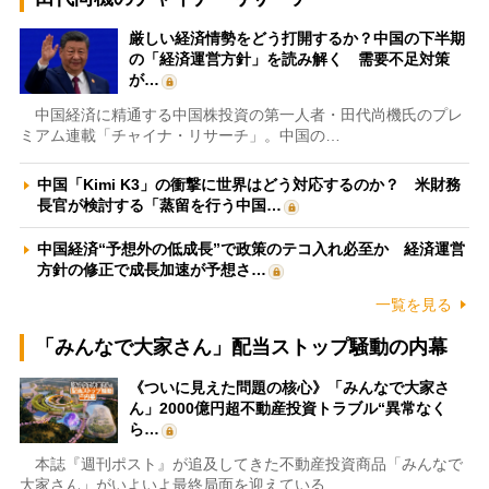
厳しい経済情勢をどう打開するか？中国の下半期
の「経済運営方針」を読み解く 需要不足対策
が…
中国経済に精通する中国株投資の第一人者・田代尚機氏のプレ
ミアム連載「チャイナ・リサーチ」。中国の…
中国「Kimi K3」の衝撃に世界はどう対応するのか？ 米財務
長官が検討する「蒸留を行う中国…
中国経済“予想外の低成長”で政策のテコ入れ必至か 経済運営
方針の修正で成長加速が予想さ…
一覧を見る
「みんなで大家さん」配当ストップ騒動の内幕
《ついに見えた問題の核心》「みんなで大家さ
ん」2000億円超不動産投資トラブル“異常なく
ら…
本誌『週刊ポスト』が追及してきた不動産投資商品「みんなで
大家さん」がいよいよ最終局面を迎えている…