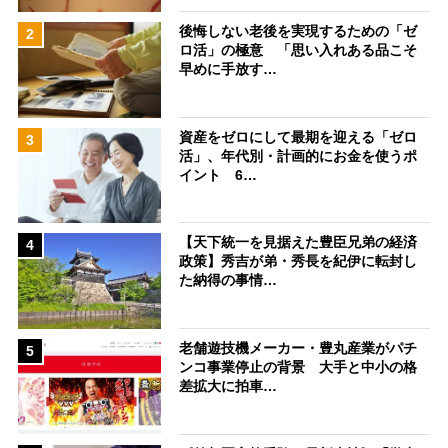
後悔しない老後を実現するための「ゼ
2
ロ活」の極意 「思い入れある品こそ
早めに手放す…
資産をゼロにして最期を迎える「ゼロ
3
活」、年代別・計画的にお金を使うポ
イント 6…
【天下統一を見据えた豊臣兄弟の経済
4
政策】秀吉が弟・秀長を紀伊に転封し
た納得の事情…
老舗遊技機メーカー・豊丸産業がパチ
5
ンコ事業停止の背景 大手と中小の格
差拡大に拍車…