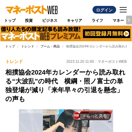
ログイン
トップ
投資
ビジネス
キャリア
ライフ
マネー
トップ
トレンド
ブーム・商品
相撲協会2024年カレンダーから読み取れる
トレンド
2023.11.20 11:00
マネーポストWEB
相撲協会2024年カレンダーから読み取れ
る“大波乱”の時代 横綱・照ノ富士の単
独登場が減り「来年早々の引退を懸念」
の声も
もっと見る
arrow_forward_ios