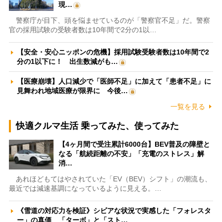
現…
警察庁が目下、頭を悩ませているのが「警察官不足」だ。警察
官の採用試験の受験者数は10年間で2分の1以…
【安全・安心ニッポンの危機】採用試験受験者数は10年間で2
分の1以下に！ 出生数減がも…
【医療崩壊】人口減少で「医師不足」に加えて「患者不足」に
見舞われ地域医療が限界に 今後…
一覧を見る
快適クルマ生活 乗ってみた、使ってみた
【4ヶ月間で受注累計6000台】BEV普及の障壁と
なる「航続距離の不安」「充電のストレス」解
消…
あれほどもてはやされていた「EV（BEV）シフト」の潮流も、
最近では減速基調になっているように見える。…
《雪道の対応力を検証》シビアな状況で実感した「フォレスタ
ー」の真価 「ターボ」と「スト…