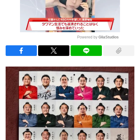
Powered by 
GliaStudios
Mute