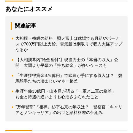
あなたにオススメ
関連記事
大相撲・横綱の給料 照ノ富士は休場でも月給やボーナ
スで700万円以上支給、貴景勝は綱取りで収入大幅アップ
なるか
【大相撲幕内“給金番付”】現役力士の「本当の収入」公
開 大関より平幕の「持ち給金」が多いケースも
「生涯獲得賞金876億円」で武豊が手にする収入は？ 競
馬騎手たちの凄まじいマネー格差
生涯年俸33億円・山本昌が語る「一軍と二軍の格差」
お金と待遇の違いよりも心揺さぶられたこと
“万年警部”『相棒』杉下右京の年収は？ 警察官「キャリ
アとノンキャリア」の出世と給料格差の仕組み