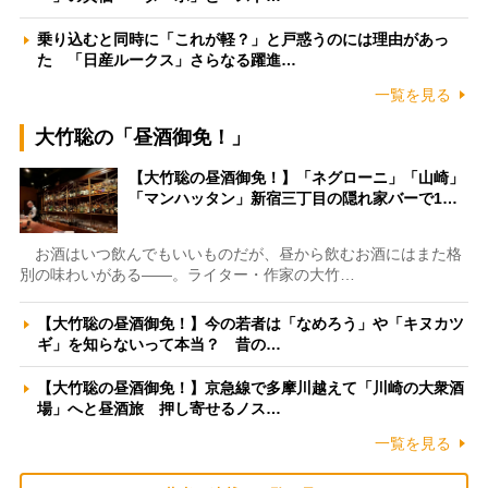
乗り込むと同時に「これが軽？」と戸惑うのには理由があっ
た 「日産ルークス」さらなる躍進…
一覧を見る
大竹聡の「昼酒御免！」
【大竹聡の昼酒御免！】「ネグローニ」「山崎」
「マンハッタン」新宿三丁目の隠れ家バーで1…
お酒はいつ飲んでもいいものだが、昼から飲むお酒にはまた格
別の味わいがある――。ライター・作家の大竹…
【大竹聡の昼酒御免！】今の若者は「なめろう」や「キヌカツ
ギ」を知らないって本当？ 昔の…
【大竹聡の昼酒御免！】京急線で多摩川越えて「川崎の大衆酒
場」へと昼酒旅 押し寄せるノス…
一覧を見る