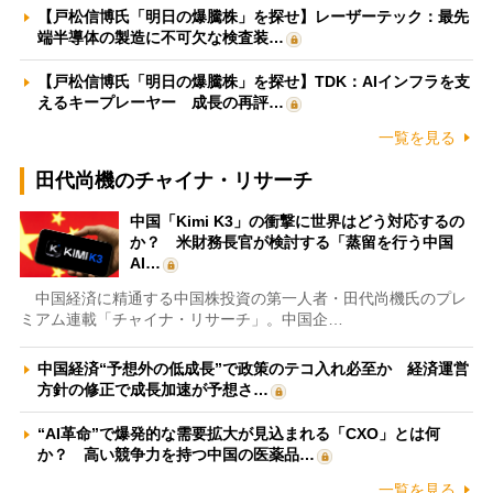
【戸松信博氏「明日の爆騰株」を探せ】レーザーテック：最先
端半導体の製造に不可欠な検査装…
【戸松信博氏「明日の爆騰株」を探せ】TDK：AIインフラを支
えるキープレーヤー 成長の再評…
一覧を見る
田代尚機のチャイナ・リサーチ
中国「Kimi K3」の衝撃に世界はどう対応するの
か？ 米財務長官が検討する「蒸留を行う中国
AI…
中国経済に精通する中国株投資の第一人者・田代尚機氏のプレ
ミアム連載「チャイナ・リサーチ」。中国企…
中国経済“予想外の低成長”で政策のテコ入れ必至か 経済運営
方針の修正で成長加速が予想さ…
“AI革命”で爆発的な需要拡大が見込まれる「CXO」とは何
か？ 高い競争力を持つ中国の医薬品…
一覧を見る