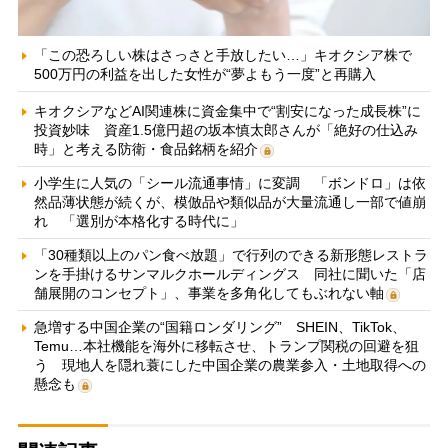
「この恐ろしい株はさっさと手放したい…」キオクシア株で
500万円の利益を出した女性が“夢よもう一度”と再購入
キオクシアなどAI関連株に資金集中で“割安になった成長株”に
投資妙味 資産1.5億円超の坂本慎太郎さんが「絶好の仕込み
時」と考える防衛・食品銘柄を紹介
小学生に人気の「シール流通事情」に変調 「ボンドロ」は依
然品薄状態が続くが、模倣品や類似品が大量流通し一部で値崩
れ 「選別が本格化する時代に」
「30種類以上のパン食べ放題」で行列のできる新形態レストラ
ンを手掛けるサンマルクホールディングス 同社に聞いた「店
舗展開のコンセプト」、事業を多角化してもぶれない軸
急増する中国企業の“国籍ロンダリング” SHEIN、TikTok、
Temu…本社機能を海外に移転させ、トランプ関税の回避を狙
う 現地人を隠れ蓑にした中国企業の農業参入・土地取得への
懸念も