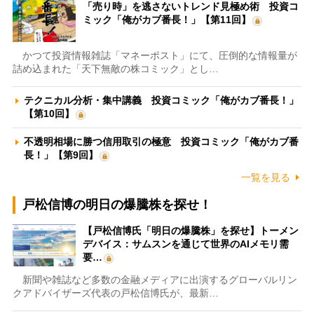
「売り時」を逃さないトレンド見極め術 投資コ
ミック「俺がカブ番長！」【第11回】
かつて投資情報雑誌「マネーポスト」にて、圧倒的な情報量が
詰め込まれた「天下無敵の株コミック」とし…
テクニカル分析・集中講義 投資コミック「俺がカブ番長！」
【第10回】
不透明相場に勝つ信用取引の極意 投資コミック「俺がカブ番
長！」【第9回】
一覧を見る
戸松信博の明日の爆騰株を探せ！
【戸松信博氏「明日の爆騰株」を探せ】トーメン
デバイス：サムスンを通じて世界のAIメモリ需
要…
新聞や雑誌など多数の金融メディアに出演するグローバルリン
クアドバイザーズ代表の戸松信博氏が、最新…