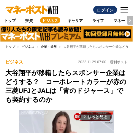
ログイン
トップ
投資
ビジネス
キャリア
ライフ
マネー
トップ
ビジネス
企業・業界
大谷翔平が移籍したらスポンサー企業はどうする
ビジネス
2023.11.29 07:00
週刊ポスト
大谷翔平が移籍したらスポンサー企業は
どうする？ コーポレートカラーが赤の
三菱UFJとJALは「青のドジャース」で
も契約するのか
もっと見る
arrow_forward_ios