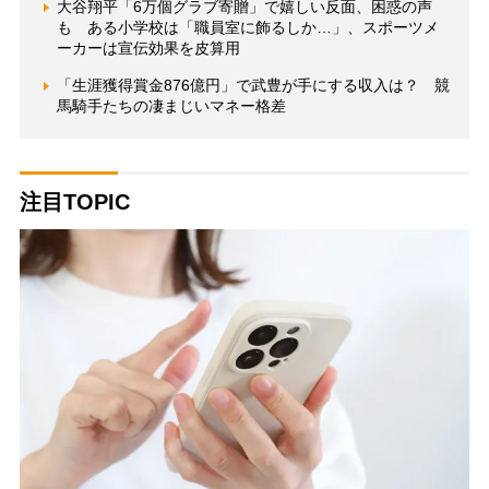
大谷翔平「6万個グラブ寄贈」で嬉しい反面、困惑の声
も ある小学校は「職員室に飾るしか…」、スポーツメ
ーカーは宣伝効果を皮算用
「生涯獲得賞金876億円」で武豊が手にする収入は？ 競
馬騎手たちの凄まじいマネー格差
注目TOPIC