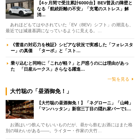
【4ヶ月間で受注累計6000台】BEV普及の障壁と
なる「航続距離の不安」「充電のストレス」解
消…
あれほどもてはやされていた「EV（BEV）シフト」の潮流も、
最近では減速基調になっているように見える。…
《雪道の対応力を検証》シビアな状況で実感した「フォレスタ
ー」の真価 「ターボ」と「スト…
乗り込むと同時に「これが軽？」と戸惑うのには理由があっ
た 「日産ルークス」さらなる躍進…
一覧を見る
大竹聡の「昼酒御免！」
【大竹聡の昼酒御免！】「ネグローニ」「山崎」
「マンハッタン」新宿三丁目の隠れ家バーで1…
お酒はいつ飲んでもいいものだが、昼から飲むお酒にはまた格
別の味わいがある――。ライター・作家の大竹…