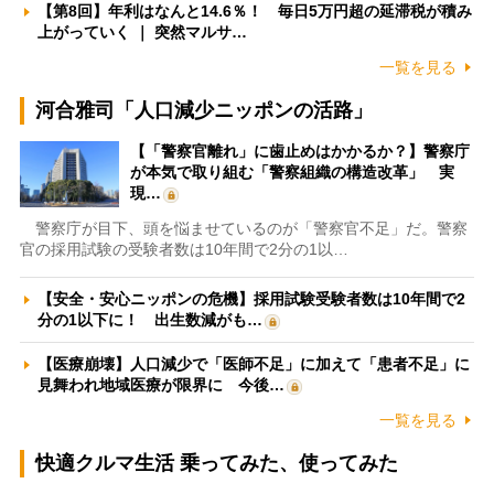
【第8回】年利はなんと14.6％！ 毎日5万円超の延滞税が積み
上がっていく ｜ 突然マルサ…
一覧を見る
河合雅司「人口減少ニッポンの活路」
【「警察官離れ」に歯止めはかかるか？】警察庁
が本気で取り組む「警察組織の構造改革」 実
現…
警察庁が目下、頭を悩ませているのが「警察官不足」だ。警察
官の採用試験の受験者数は10年間で2分の1以…
【安全・安心ニッポンの危機】採用試験受験者数は10年間で2
分の1以下に！ 出生数減がも…
【医療崩壊】人口減少で「医師不足」に加えて「患者不足」に
見舞われ地域医療が限界に 今後…
一覧を見る
快適クルマ生活 乗ってみた、使ってみた