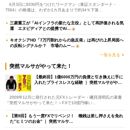
6月3日に8330円をつけたワークマン（東証スタンダード・
7564）の株価は、わずか1カ月あまりで約34％下落…
三菱重工が「AIインフラの新たな主役」として再評価される気
運 エヌビディアとの提携でAI…
キオクシアHD「7万円割れからの急反発」は再びの上昇局面へ
の反転シグナルか？ 市場のムー…
一覧を見る
突然マルサがやって来た！
【最終回】1億6000万円の負債と引き換えに手に
入れたプライスレスな経験 ｜ 突然マルサがや…
2009年12月に発行された元FXトレーダー・磯貝清明氏の著書
『突然マルサがやって来た！～FXで10億円稼い…
【第9回】もう一度FXでリベンジ！ 種銭は差し押さえを免れ
た”ヒミツのお金” ｜ 突然マルサ…