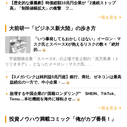
【歴史的な爆騰劇】時価総額10兆円企業が「2連続ストップ
高」「制限値幅拡大」の衝撃 フ…
一覧を見る
大前研一「ビジネス新大陸」の歩き方
「いつ暴発してもおかしくはない」イーロン・マ
スク氏とスペースXが抱えるリスクの数々「絶対
的…
宇宙開発企業「スペースX」の上場で史上初の「兆万長者（ト
リリオネア）」となったイーロン・マスク氏。…
【3メガバンクは純利益5兆円超】銀行、商社、ゼネコンは最高
益続出の一方で、中小企業・…
急増する中国企業の“国籍ロンダリング” SHEIN、TikTok、
Temu…本社機能を海外に移転させ…
一覧を見る
投資ノウハウ満載コミック「俺がカブ番長！」