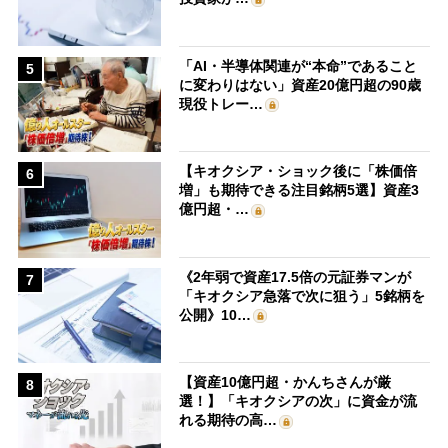
「AI・半導体関連が“本命”であること
5
に変わりはない」資産20億円超の90歳
現役トレー…
【キオクシア・ショック後に「株価倍
6
増」も期待できる注目銘柄5選】資産3
億円超・…
《2年弱で資産17.5倍の元証券マンが
7
「キオクシア急落で次に狙う」5銘柄を
公開》10…
【資産10億円超・かんちさんが厳
8
選！】「キオクシアの次」に資金が流
れる期待の高…