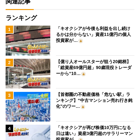
関連記事
ランキング
「キオクシアが今後も利益を出し続け
1
るかは分からない」資産11億円の個人
投資家が…
【億り人オールスターが狙う20銘柄】
2
「総資産69億円超」90歳現役トレーダ
ーから“10…
【首都圏の不動産価格「危ない駅」ラ
3
ンキング】“中古マンション売れ行き鈍
化”のワー…
「キオクシアが再び株価10万円になる
4
日は遠い」資産3億円超のサラリーマン
投資家が…