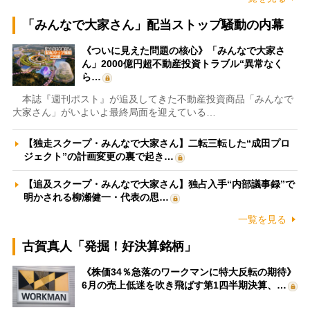
「みんなで大家さん」配当ストップ騒動の内幕
《ついに見えた問題の核心》「みんなで大家さ
ん」2000億円超不動産投資トラブル“異常なく
ら…
本誌『週刊ポスト』が追及してきた不動産投資商品「みんなで
大家さん」がいよいよ最終局面を迎えている…
【独走スクープ・みんなで大家さん】二転三転した“成田プロ
ジェクト”の計画変更の裏で起き…
【追及スクープ・みんなで大家さん】独占入手“内部議事録”で
明かされる柳瀬健一・代表の思…
一覧を見る
古賀真人「発掘！好決算銘柄」
《株価34％急落のワークマンに特大反転の期待》
6月の売上低迷を吹き飛ばす第1四半期決算、…