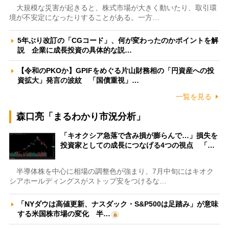
大規模な災害が起きると、株式市場が大きく動いたり、取引環
境が不安定になったりすることがある。一方…
5年ぶり改訂の「CGコード」、何が変わったのかポイントを解
説 企業に成長投資の具体的な説…
【令和のPKOか】GPIFをめぐる片山財務相の「円資産への投
資拡大」発言の波紋 「国債重視」…
一覧を見る
森口亮「まるわかり市況分析」
「キオクシア急落で含み損が膨らんで…」損失を
投資家としての成長につなげる4つの視点 「…
半導体株を中心に相場の調整色が強まり、7月中旬にはキオク
シアホールディングスがストップ安をつけるな…
「NYダウは高値更新、ナスダック・S&P500は足踏み」が意味
する米国株市場の変化 半…