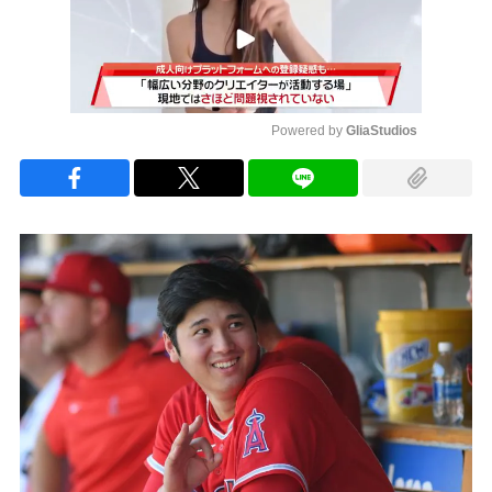
Powered by 
GliaStudios
Mute