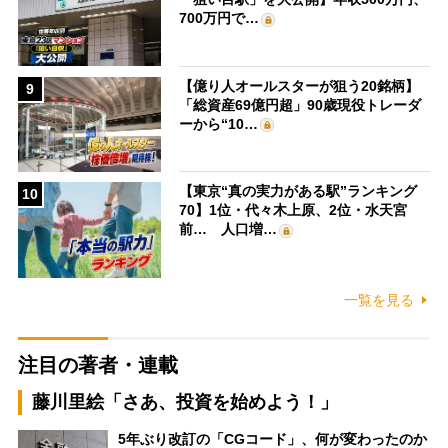
700万円で…
【億り人オールスターが狙う20銘柄】
9
「総資産69億円超」90歳現役トレーダ
ーから“10…
【東京“真の実力がある駅”ランキング
10
70】1位・代々木上原、2位・水天宮
前… 人口増…
一覧を見る
注目の著者・連載
藤川里絵「さあ、投資を始めよう！」
5年ぶり改訂の「CGコード」、何が変わったのか