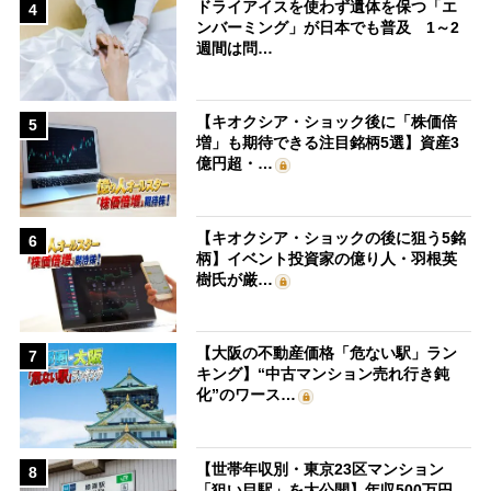
ドライアイスを使わず遺体を保つ「エ
4
ンバーミング」が日本でも普及 1～2
週間は問…
【キオクシア・ショック後に「株価倍
5
増」も期待できる注目銘柄5選】資産3
億円超・…
【キオクシア・ショックの後に狙う5銘
6
柄】イベント投資家の億り人・羽根英
樹氏が厳…
【大阪の不動産価格「危ない駅」ラン
7
キング】“中古マンション売れ行き鈍
化”のワース…
【世帯年収別・東京23区マンション
8
「狙い目駅」を大公開】年収500万円、