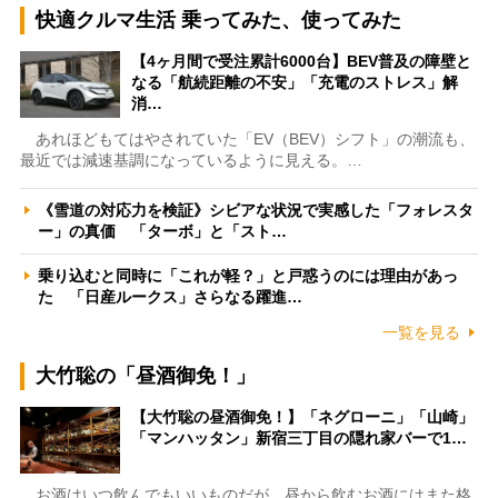
快適クルマ生活 乗ってみた、使ってみた
【4ヶ月間で受注累計6000台】BEV普及の障壁と
なる「航続距離の不安」「充電のストレス」解
消…
あれほどもてはやされていた「EV（BEV）シフト」の潮流も、
最近では減速基調になっているように見える。…
《雪道の対応力を検証》シビアな状況で実感した「フォレスタ
ー」の真価 「ターボ」と「スト…
乗り込むと同時に「これが軽？」と戸惑うのには理由があっ
た 「日産ルークス」さらなる躍進…
一覧を見る
大竹聡の「昼酒御免！」
【大竹聡の昼酒御免！】「ネグローニ」「山崎」
「マンハッタン」新宿三丁目の隠れ家バーで1…
お酒はいつ飲んでもいいものだが、昼から飲むお酒にはまた格