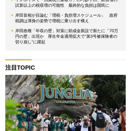
試算以上の税収増の可能性 最終的な負担は国民に
岸田首相が目論む「増税・負担増スケジュール」 政府
税調は渾身の姿勢で増税に乗り出す構え
岸田政権「年収の壁」対策に助成金新設で新たに「70万
円の壁」出現か 厚生年金適用拡大で“第3号被保険者の
切り崩し”に躍起
注目TOPIC