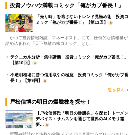
投資ノウハウ満載コミック「俺がカブ番長！」
「売り時」を逃さないトレンド見極め術 投資コ
ミック「俺がカブ番長！」【第11回】
かつて投資情報雑誌「マネーポスト」にて、圧倒的な情報量が
詰め込まれた「天下無敵の株コミック」とし…
テクニカル分析・集中講義 投資コミック「俺がカブ番長！」
【第10回】
不透明相場に勝つ信用取引の極意 投資コミック「俺がカブ番
長！」【第9回】
一覧を見る
戸松信博の明日の爆騰株を探せ！
【戸松信博氏「明日の爆騰株」を探せ】トーメン
デバイス：サムスンを通じて世界のAIメモリ需
要…
新聞や雑誌など多数の金融メディアに出演するグローバルリン