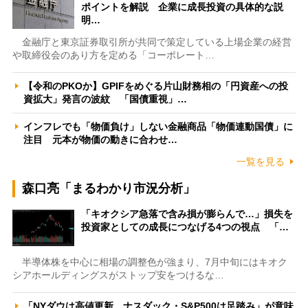
ポイントを解説 企業に成長投資の具体的な説
明…
金融庁と東京証券取引所が共同で策定している上場企業の経営
や取締役会のあり方を定める「コーポレート…
【令和のPKOか】GPIFをめぐる片山財務相の「円資産への投
資拡大」発言の波紋 「国債重視」…
インフレでも「物価負け」しない金融商品「物価連動国債」に
注目 元本が物価の動きに合わせ…
一覧を見る
森口亮「まるわかり市況分析」
「キオクシア急落で含み損が膨らんで…」損失を
投資家としての成長につなげる4つの視点 「…
半導体株を中心に相場の調整色が強まり、7月中旬にはキオク
シアホールディングスがストップ安をつけるな…
「NYダウは高値更新、ナスダック・S&P500は足踏み」が意味