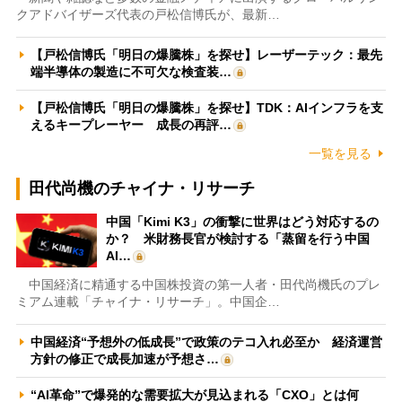
クアドバイザーズ代表の戸松信博氏が、最新…
【戸松信博氏「明日の爆騰株」を探せ】レーザーテック：最先
端半導体の製造に不可欠な検査装…
【戸松信博氏「明日の爆騰株」を探せ】TDK：AIインフラを支
えるキープレーヤー 成長の再評…
一覧を見る
田代尚機のチャイナ・リサーチ
中国「Kimi K3」の衝撃に世界はどう対応するの
か？ 米財務長官が検討する「蒸留を行う中国
AI…
中国経済に精通する中国株投資の第一人者・田代尚機氏のプレ
ミアム連載「チャイナ・リサーチ」。中国企…
中国経済“予想外の低成長”で政策のテコ入れ必至か 経済運営
方針の修正で成長加速が予想さ…
“AI革命”で爆発的な需要拡大が見込まれる「CXO」とは何