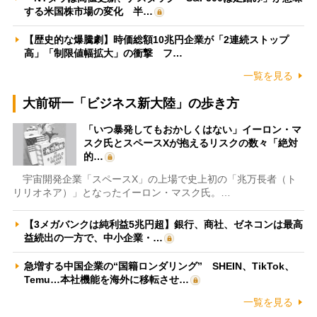
する米国株市場の変化 半…
【歴史的な爆騰劇】時価総額10兆円企業が「2連続ストップ
高」「制限値幅拡大」の衝撃 フ…
一覧を見る
大前研一「ビジネス新大陸」の歩き方
「いつ暴発してもおかしくはない」イーロン・マ
スク氏とスペースXが抱えるリスクの数々「絶対
的…
宇宙開発企業「スペースX」の上場で史上初の「兆万長者（ト
リリオネア）」となったイーロン・マスク氏。…
【3メガバンクは純利益5兆円超】銀行、商社、ゼネコンは最高
益続出の一方で、中小企業・…
急増する中国企業の“国籍ロンダリング” SHEIN、TikTok、
Temu…本社機能を海外に移転させ…
一覧を見る