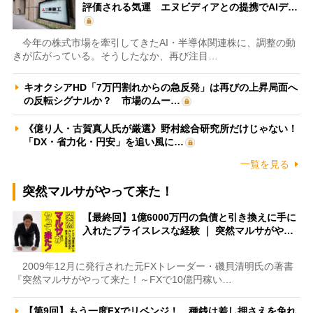
評価される気運 エヌビディアとの提携でAIデ…
今年の株式市場を牽引してきたAI・半導体関連株に、調整の動
きが広がっている。そうしたなか、再び注目…
キオクシアHD「7万円割れからの急反発」は再びの上昇局面へ
の反転シグナルか？ 市場のムー…
《億り人・古賀真人氏が厳選》野村総合研究所だけじゃない！
「DX・省力化・円安」を追い風に…
一覧を見る
突然マルサがやって来た！
【最終回】1億6000万円の負債と引き換えに手に
入れたプライスレスな経験 ｜ 突然マルサがや…
2009年12月に発行された元FXトレーダー・磯貝清明氏の著書
『突然マルサがやって来た！～FXで10億円稼い…
【第9回】もう一度FXでリベンジ！ 種銭は差し押さえを免れ