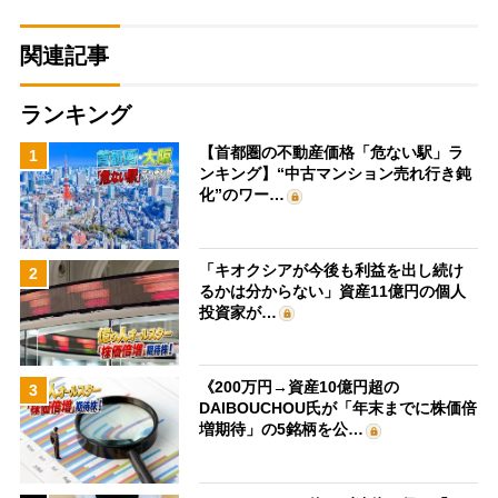
関連記事
ランキング
【首都圏の不動産価格「危ない駅」ラ
1
ンキング】“中古マンション売れ行き鈍
化”のワー…
「キオクシアが今後も利益を出し続け
2
るかは分からない」資産11億円の個人
投資家が…
《200万円→資産10億円超の
3
DAIBOUCHOU氏が「年末までに株価倍
増期待」の5銘柄を公…