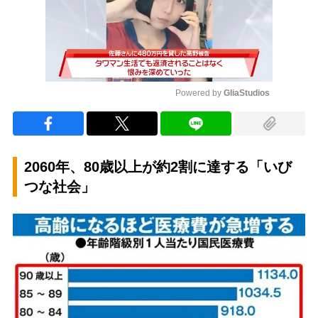
Powered by 
GliaStudios
Mute
2060年、80歳以上が約2割に達する「いび
つな社会」