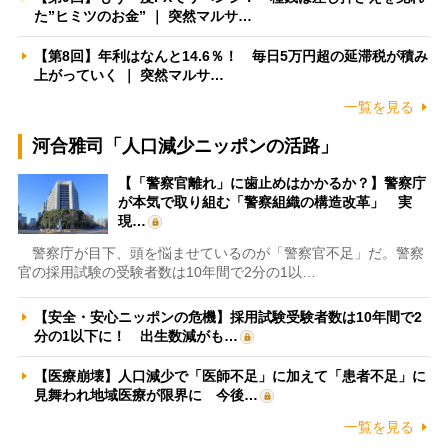
た”ヒミツのお金” ｜ 突然マルサ…
【第8回】年利はなんと14.6％！ 毎日5万円超の延滞税が積み
上がっていく ｜ 突然マルサ…
一覧を見る
河合雅司「人口減少ニッポンの活路」
【「警察官離れ」に歯止めはかかるか？】警察庁
が本気で取り組む「警察組織の構造改革」 実
現…
警察庁が目下、頭を悩ませているのが「警察官不足」だ。警察
官の採用試験の受験者数は10年間で2分の1以…
【安全・安心ニッポンの危機】採用試験受験者数は10年間で2
分の1以下に！ 出生数減がも…
【医療崩壊】人口減少で「医師不足」に加えて「患者不足」に
見舞われ地域医療が限界に 今後…
一覧を見る