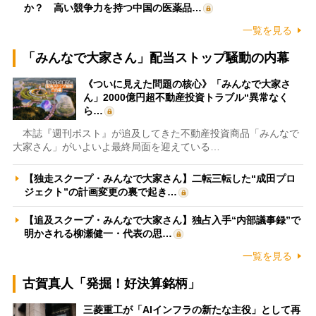
か？ 高い競争力を持つ中国の医薬品…
一覧を見る
「みんなで大家さん」配当ストップ騒動の内幕
《ついに見えた問題の核心》「みんなで大家さ
ん」2000億円超不動産投資トラブル“異常なく
ら…
本誌『週刊ポスト』が追及してきた不動産投資商品「みんなで
大家さん」がいよいよ最終局面を迎えている…
【独走スクープ・みんなで大家さん】二転三転した“成田プロ
ジェクト”の計画変更の裏で起き…
【追及スクープ・みんなで大家さん】独占入手“内部議事録”で
明かされる柳瀬健一・代表の思…
一覧を見る
古賀真人「発掘！好決算銘柄」
三菱重工が「AIインフラの新たな主役」として再