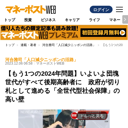
ログイン
トップ
投資
ビジネス
キャリア
ライフ
マネー
トップ
連載・著者
河合雅司「人口減少ニッポンの活路」
【もう1つの20
河合雅司「人口減少ニッポンの活路」
2023.12.06 06:58
マネーポストWEB
【もう1つの2024年問題】いよいよ団塊
世代がすべて後期高齢者に 政府が切り
札として進める「全世代型社会保障」の
高い壁
もっと見る
arrow_forward_ios