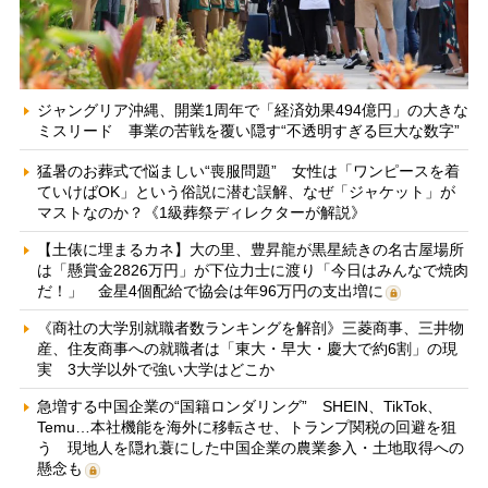
ジャングリア沖縄、開業1周年で「経済効果494億円」の大きな
ミスリード 事業の苦戦を覆い隠す“不透明すぎる巨大な数字”
猛暑のお葬式で悩ましい“喪服問題” 女性は「ワンピースを着
ていけばOK」という俗説に潜む誤解、なぜ「ジャケット」が
マストなのか？《1級葬祭ディレクターが解説》
【土俵に埋まるカネ】大の里、豊昇龍が黒星続きの名古屋場所
は「懸賞金2826万円」が下位力士に渡り「今日はみんなで焼肉
だ！」 金星4個配給で協会は年96万円の支出増に
《商社の大学別就職者数ランキングを解剖》三菱商事、三井物
産、住友商事への就職者は「東大・早大・慶大で約6割」の現
実 3大学以外で強い大学はどこか
急増する中国企業の“国籍ロンダリング” SHEIN、TikTok、
Temu…本社機能を海外に移転させ、トランプ関税の回避を狙
う 現地人を隠れ蓑にした中国企業の農業参入・土地取得への
懸念も