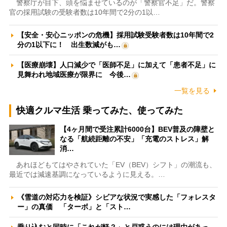
警察庁が目下、頭を悩ませているのが「警察官不足」だ。警察
官の採用試験の受験者数は10年間で2分の1以…
【安全・安心ニッポンの危機】採用試験受験者数は10年間で2
分の1以下に！ 出生数減がも…
【医療崩壊】人口減少で「医師不足」に加えて「患者不足」に
見舞われ地域医療が限界に 今後…
一覧を見る
快適クルマ生活 乗ってみた、使ってみた
【4ヶ月間で受注累計6000台】BEV普及の障壁と
なる「航続距離の不安」「充電のストレス」解
消…
あれほどもてはやされていた「EV（BEV）シフト」の潮流も、
最近では減速基調になっているように見える。…
《雪道の対応力を検証》シビアな状況で実感した「フォレスタ
ー」の真価 「ターボ」と「スト…
乗り込むと同時に「これが軽？」と戸惑うのには理由があっ