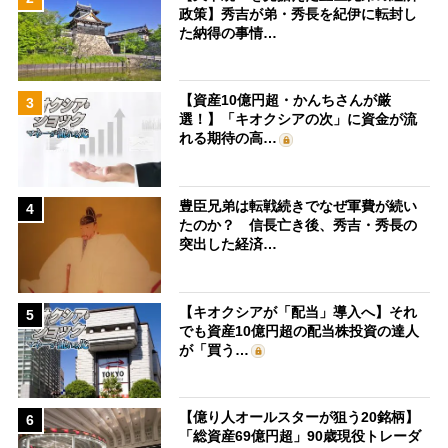
政策】秀吉が弟・秀長を紀伊に転封し
た納得の事情…
【資産10億円超・かんちさんが厳
3
選！】「キオクシアの次」に資金が流
れる期待の高…
豊臣兄弟は転戦続きでなぜ軍費が続い
4
たのか？ 信長亡き後、秀吉・秀長の
突出した経済…
【キオクシアが「配当」導入へ】それ
5
でも資産10億円超の配当株投資の達人
が「買う…
【億り人オールスターが狙う20銘柄】
6
「総資産69億円超」90歳現役トレーダ