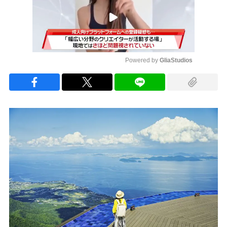
Powered by 
GliaStudios
Mute