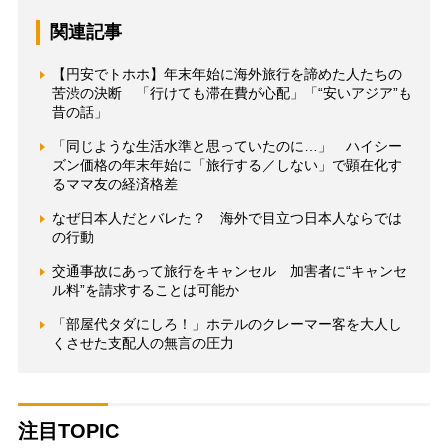
関連記事
【円安でトホホ】年末年始に海外旅行を諦めた人たちの
苦渋の決断 「行けても滞在費が心配」「“安いアジア”も
昔の話」
「同じような生活水準と思っていたのに…」 ハイシー
ズン価格の年末年始に「旅行する／しない」で顕在化す
るママ友の経済格差
なぜ日本人だとバレた？ 海外で目立つ日本人ならでは
の行動
交通事故にあって旅行をキャンセル 加害者に“キャンセ
ル料”を請求することは可能か
「部屋代タダにしろ！」ホテルのクレーマー客を大人し
くさせた支配人の無言の圧力
注目TOPIC