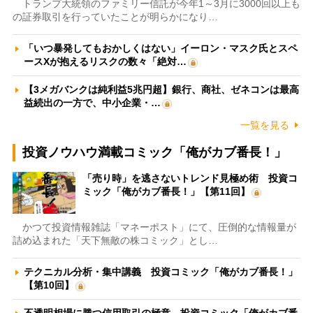
トランプ大統領のファミリー信託が今年1～3月に3000回以上も
の証券取引を行っていたことが明らかになり…
「いつ暴発してもおかしくはない」イーロン・マスク氏とスペ
ースXが抱えるリスクの数々「絶対…
【3メガバンクは純利益5兆円超】銀行、商社、ゼネコンは最高
益続出の一方で、中小企業・…
一覧を見る
投資ノウハウ満載コミック「俺がカブ番長！」
「売り時」を逃さないトレンド見極め術 投資コ
ミック「俺がカブ番長！」【第11回】
かつて投資情報雑誌「マネーポスト」にて、圧倒的な情報量が
詰め込まれた「天下無敵の株コミック」とし…
テクニカル分析・集中講義 投資コミック「俺がカブ番長！」
【第10回】
不透明相場に勝つ信用取引の極意 投資コミック「俺がカブ番