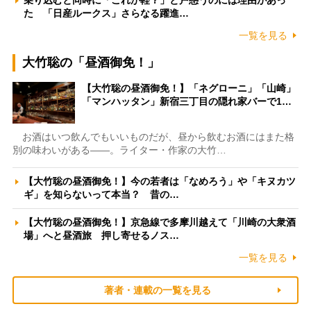
た 「日産ルークス」さらなる躍進…
一覧を見る
大竹聡の「昼酒御免！」
【大竹聡の昼酒御免！】「ネグローニ」「山崎」
「マンハッタン」新宿三丁目の隠れ家バーで1…
お酒はいつ飲んでもいいものだが、昼から飲むお酒にはまた格
別の味わいがある――。ライター・作家の大竹…
【大竹聡の昼酒御免！】今の若者は「なめろう」や「キヌカツ
ギ」を知らないって本当？ 昔の…
【大竹聡の昼酒御免！】京急線で多摩川越えて「川崎の大衆酒
場」へと昼酒旅 押し寄せるノス…
一覧を見る
著者・連載の一覧を見る