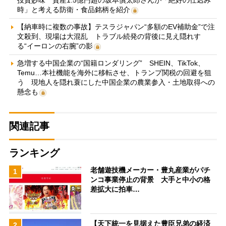
投資妙味 資産1.5億円超の坂本慎太郎さんが「絶好の仕込み
時」と考える防衛・食品銘柄を紹介
【納車時に複数の事故】テスラジャパン“多額のEV補助金”で注
文殺到、現場は大混乱 トラブル続発の背後に見え隠れす
る“イーロンの右腕”の影
急増する中国企業の“国籍ロンダリング” SHEIN、TikTok、
Temu…本社機能を海外に移転させ、トランプ関税の回避を狙
う 現地人を隠れ蓑にした中国企業の農業参入・土地取得への
懸念も
関連記事
ランキング
老舗遊技機メーカー・豊丸産業がパチ
1
ンコ事業停止の背景 大手と中小の格
差拡大に拍車…
【天下統一を見据えた豊臣兄弟の経済
2