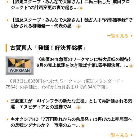
【独走スクープ・みんなで大家さん】二転三転した“成田プロ
ジェクト”の計画変更の裏で起き…
【追及スクープ・みんなで大家さん】独占入手“内部議事録”で
明かされる柳瀬健一・代表の思…
一覧を見る
古賀真人「発掘！好決算銘柄」
《株価34％急落のワークマンに特大反転の期待》
6月の売上低迷を吹き飛ばす第1四半期決算、…
6月3日に8330円をつけたワークマン（東証スタンダード・
7564）の株価は、わずか1カ月あまりで約34％下落…
三菱重工が「AIインフラの新たな主役」として再評価される気
運 エヌビディアとの提携でAI…
キオクシアHD「7万円割れからの急反発」は再びの上昇局面へ
の反転シグナルか？ 市場のムー…
一覧を見る