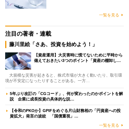
一覧を見る
注目の著者・連載
藤川里絵「さあ、投資を始めよう！」
【資産運用】大災害時に慌てないために平時から
備えておきたい3つのポイント「資産の棚卸し…
大規模な災害が起きると、株式市場が大きく動いたり、取引環
境が不安定になったりすることがある。一方…
5年ぶり改訂の「CGコード」、何が変わったのかポイントを解
説 企業に成長投資の具体的な説…
【令和のPKOか】GPIFをめぐる片山財務相の「円資産への投
資拡大」発言の波紋 「国債重視」…
一覧を見る