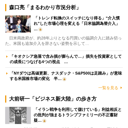
森口亮「まるわかり市況分析」
「トレンド転換のスイッチになり得る」“介入慣
れ”した市場心理を変える「日米協調為替介入」
…
日米両政府が、約28年ぶりとなる円買いの協調介入に踏み切っ
た。米国も追加介入を辞さない姿勢を示して…
「キオクシア急落で含み損が膨らんで…」損失を投資家として
の成長につなげる4つの視点 …
「NYダウは高値更新、ナスダック・S&P500は足踏み」が意味
する米国株市場の変化 半…
一覧を見る
大前研一「ビジネス新大陸」の歩き方
「イラン戦争を利用して儲けている」利益相反と
の批判が強まるトランプファミリーの不正蓄財
疑…