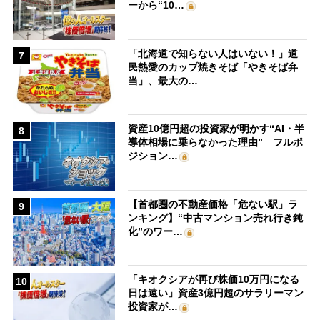
ーから“10…
「北海道で知らない人はいない！」道
7
民熱愛のカップ焼きそば「やきそば弁
当」、最大の…
資産10億円超の投資家が明かす“AI・半
8
導体相場に乗らなかった理由” フルポ
ジション…
【首都圏の不動産価格「危ない駅」ラ
9
ンキング】“中古マンション売れ行き鈍
化”のワー…
「キオクシアが再び株価10万円になる
10
日は遠い」資産3億円超のサラリーマン
投資家が…