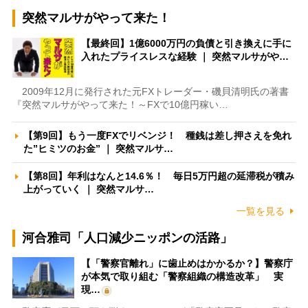
突然マルサがやって来た！
【最終回】1億6000万円の負債と引き換えに手に
入れたプライスレスな経験 ｜ 突然マルサがや…
2009年12月に発行された元FXトレーダー・磯貝清明氏の著書
『突然マルサがやって来た！～FXで10億円稼い…
【第9回】もう一度FXでリベンジ！ 種銭は差し押さえを免れ
た”ヒミツのお金” ｜ 突然マルサ…
【第8回】年利はなんと14.6％！ 毎日5万円超の延滞税が積み
上がっていく ｜ 突然マルサ…
一覧を見る
河合雅司「人口減少ニッポンの活路」
【「警察官離れ」に歯止めはかかるか？】警察庁
が本気で取り組む「警察組織の構造改革」 実
現…