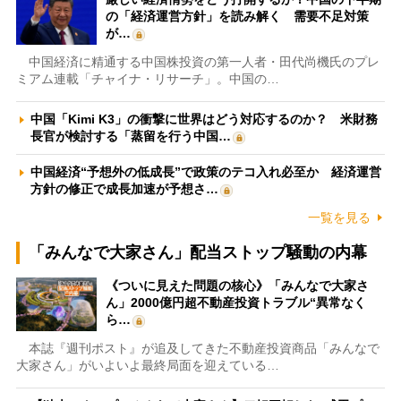
の「経済運営方針」を読み解く 需要不足対策
が…
中国経済に精通する中国株投資の第一人者・田代尚機氏のプレ
ミアム連載「チャイナ・リサーチ」。中国の…
中国「Kimi K3」の衝撃に世界はどう対応するのか？ 米財務
長官が検討する「蒸留を行う中国…
中国経済“予想外の低成長”で政策のテコ入れ必至か 経済運営
方針の修正で成長加速が予想さ…
一覧を見る
「みんなで大家さん」配当ストップ騒動の内幕
《ついに見えた問題の核心》「みんなで大家さ
ん」2000億円超不動産投資トラブル“異常なく
ら…
本誌『週刊ポスト』が追及してきた不動産投資商品「みんなで
大家さん」がいよいよ最終局面を迎えている…