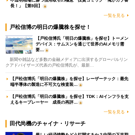
長！」【第9回】
一覧を見る
戸松信博の明日の爆騰株を探せ！
【戸松信博氏「明日の爆騰株」を探せ】トーメン
デバイス：サムスンを通じて世界のAIメモリ需
要…
新聞や雑誌など多数の金融メディアに出演するグローバルリン
クアドバイザーズ代表の戸松信博氏が、最新…
【戸松信博氏「明日の爆騰株」を探せ】レーザーテック：最先
端半導体の製造に不可欠な検査装…
【戸松信博氏「明日の爆騰株」を探せ】TDK：AIインフラを支
えるキープレーヤー 成長の再評…
一覧を見る
田代尚機のチャイナ・リサーチ
厳しい経済情勢をどう打開するか？中国の下半期