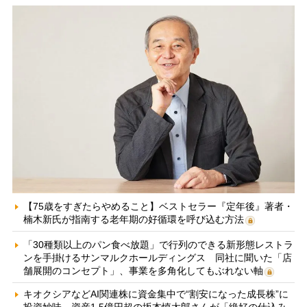
【75歳をすぎたらやめること】ベストセラー『定年後』著者・
楠木新氏が指南する老年期の好循環を呼び込む方法
「30種類以上のパン食べ放題」で行列のできる新形態レストラ
ンを手掛けるサンマルクホールディングス 同社に聞いた「店
舗展開のコンセプト」、事業を多角化してもぶれない軸
キオクシアなどAI関連株に資金集中で“割安になった成長株”に