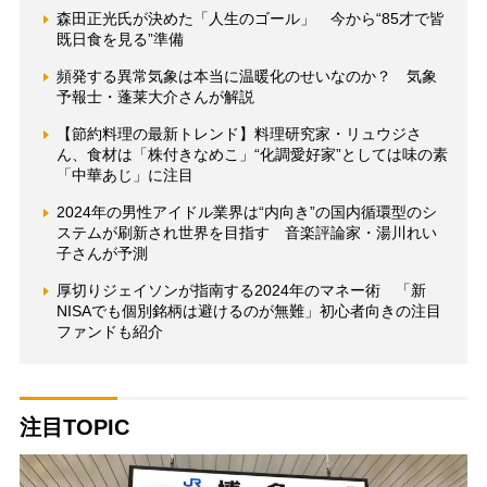
森田正光氏が決めた「人生のゴール」 今から“85才で皆
既日食を見る”準備
頻発する異常気象は本当に温暖化のせいなのか？ 気象
予報士・蓬莱大介さんが解説
【節約料理の最新トレンド】料理研究家・リュウジさ
ん、食材は「株付きなめこ」“化調愛好家”としては味の素
「中華あじ」に注目
2024年の男性アイドル業界は“内向き”の国内循環型のシ
ステムが刷新され世界を目指す 音楽評論家・湯川れい
子さんが予測
厚切りジェイソンが指南する2024年のマネー術 「新
NISAでも個別銘柄は避けるのが無難」初心者向きの注目
ファンドも紹介
注目TOPIC