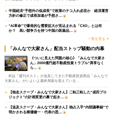
中国経済“予想外の低成長”で政策のテコ入れ必至か 経済運営
方針の修正で成長加速が予想さ…
“AI革命”で爆発的な需要拡大が見込まれる「CXO」とは何
か？ 高い競争力を持つ中国の医薬品…
一覧を見る
「みんなで大家さん」配当ストップ騒動の内幕
《ついに見えた問題の核心》「みんなで大家さ
ん」2000億円超不動産投資トラブル“異常なく
ら…
本誌『週刊ポスト』が追及してきた不動産投資商品「みんなで
大家さん」がいよいよ最終局面を迎えている…
【独走スクープ・みんなで大家さん】二転三転した“成田プロ
ジェクト”の計画変更の裏で起き…
【追及スクープ・みんなで大家さん】独占入手“内部議事録”で
明かされる柳瀬健一・代表の思…