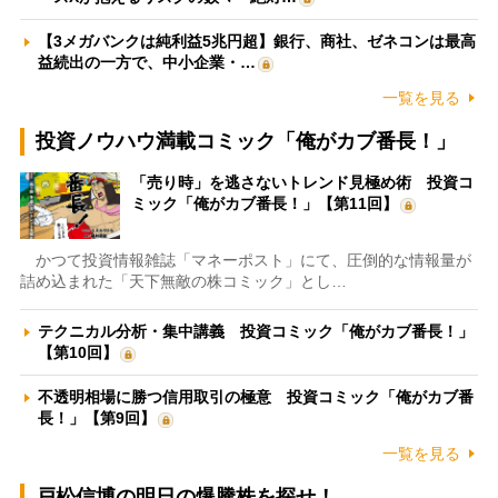
【3メガバンクは純利益5兆円超】銀行、商社、ゼネコンは最高
益続出の一方で、中小企業・…
一覧を見る
投資ノウハウ満載コミック「俺がカブ番長！」
「売り時」を逃さないトレンド見極め術 投資コ
ミック「俺がカブ番長！」【第11回】
かつて投資情報雑誌「マネーポスト」にて、圧倒的な情報量が
詰め込まれた「天下無敵の株コミック」とし…
テクニカル分析・集中講義 投資コミック「俺がカブ番長！」
【第10回】
不透明相場に勝つ信用取引の極意 投資コミック「俺がカブ番
長！」【第9回】
一覧を見る
戸松信博の明日の爆騰株を探せ！