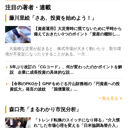
注目の著者・連載
藤川里絵「さあ、投資を始めよう！」
【資産運用】大災害時に慌てないために平時から
備えておきたい3つのポイント「資産の棚卸し…
大規模な災害が起きると、株式市場が大きく動いたり、取引環
境が不安定になったりすることがある。一方…
5年ぶり改訂の「CGコード」、何が変わったのかポイントを解
説 企業に成長投資の具体的な説…
【令和のPKOか】GPIFをめぐる片山財務相の「円資産への投
資拡大」発言の波紋 「国債重視」…
一覧を見る
森口亮「まるわかり市況分析」
「トレンド転換のスイッチになり得る」“介入慣
れ”した市場心理を変える「日米協調為替介入」