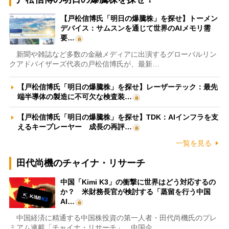
【戸松信博氏「明日の爆騰株」を探せ】トーメン
デバイス：サムスンを通じて世界のAIメモリ需
要…
新聞や雑誌など多数の金融メディアに出演するグローバルリン
クアドバイザーズ代表の戸松信博氏が、最新…
【戸松信博氏「明日の爆騰株」を探せ】レーザーテック：最先
端半導体の製造に不可欠な検査装…
【戸松信博氏「明日の爆騰株」を探せ】TDK：AIインフラを支
えるキープレーヤー 成長の再評…
一覧を見る
田代尚機のチャイナ・リサーチ
中国「Kimi K3」の衝撃に世界はどう対応するの
か？ 米財務長官が検討する「蒸留を行う中国
AI…
中国経済に精通する中国株投資の第一人者・田代尚機氏のプレ
ミアム連載「チャイナ・リサーチ」。中国企…