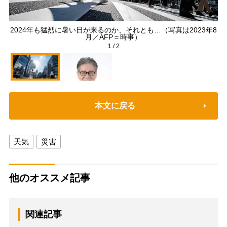
2024年も猛烈に暑い日が来るのか、それとも…（写真は2023年8
月／AFP＝時事）
1
/
2
本文に戻る
天気
災害
他のオススメ記事
関連記事