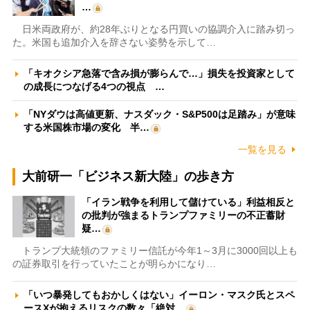
…
日米両政府が、約28年ぶりとなる円買いの協調介入に踏み切っ
た。米国も追加介入を辞さない姿勢を示して…
「キオクシア急落で含み損が膨らんで…」損失を投資家として
の成長につなげる4つの視点 …
「NYダウは高値更新、ナスダック・S&P500は足踏み」が意味
する米国株市場の変化 半…
一覧を見る
大前研一「ビジネス新大陸」の歩き方
「イラン戦争を利用して儲けている」利益相反と
の批判が強まるトランプファミリーの不正蓄財
疑…
トランプ大統領のファミリー信託が今年1～3月に3000回以上も
の証券取引を行っていたことが明らかになり…
「いつ暴発してもおかしくはない」イーロン・マスク氏とスペ
ースXが抱えるリスクの数々「絶対…