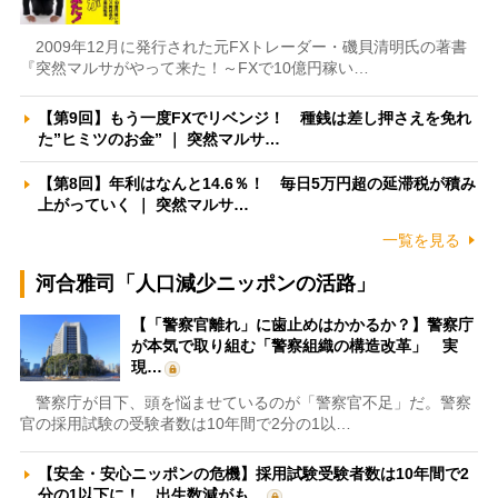
2009年12月に発行された元FXトレーダー・磯貝清明氏の著書
『突然マルサがやって来た！～FXで10億円稼い…
【第9回】もう一度FXでリベンジ！ 種銭は差し押さえを免れ
た”ヒミツのお金” ｜ 突然マルサ…
【第8回】年利はなんと14.6％！ 毎日5万円超の延滞税が積み
上がっていく ｜ 突然マルサ…
一覧を見る
河合雅司「人口減少ニッポンの活路」
【「警察官離れ」に歯止めはかかるか？】警察庁
が本気で取り組む「警察組織の構造改革」 実
現…
警察庁が目下、頭を悩ませているのが「警察官不足」だ。警察
官の採用試験の受験者数は10年間で2分の1以…
【安全・安心ニッポンの危機】採用試験受験者数は10年間で2
分の1以下に！ 出生数減がも…