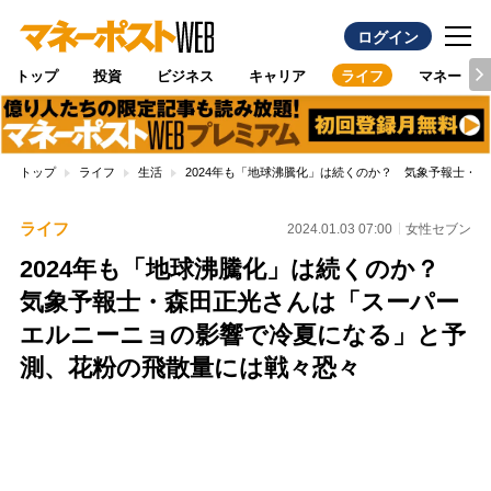
ログイン
トップ
投資
ビジネス
キャリア
ライフ
マネー
トップ
ライフ
生活
2024年も「地球沸騰化」は続くのか？ 気象予報士・
ライフ
2024.01.03 07:00
女性セブン
2024年も「地球沸騰化」は続くのか？
気象予報士・森田正光さんは「スーパー
エルニーニョの影響で冷夏になる」と予
測、花粉の飛散量には戦々恐々
Loaded
:
100.00%
/
Unmute