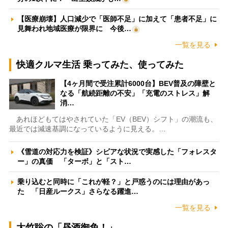
【医療崩壊】人口減少で「医師不足」に加えて「患者不足」に
見舞われ地域医療が限界に 今後…
一覧を見る
快適クルマ生活 乗ってみた、使ってみた
【4ヶ月間で受注累計6000台】BEV普及の障壁と
なる「航続距離の不安」「充電のストレス」解
消…
あれほどもてはやされていた「EV（BEV）シフト」の潮流も、
最近では減速基調になっているように見える。…
《雪道の対応力を検証》シビアな状況で実感した「フォレスタ
ー」の真価 「ターボ」と「スト…
乗り込むと同時に「これが軽？」と戸惑うのには理由があっ
た 「日産ルークス」さらなる躍進…
一覧を見る
大竹聡の「昼酒御免！」