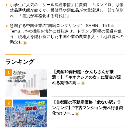
小学生に人気の「シール流通事情」に変調 「ボンドロ」は依
然品薄状態が続くが、模倣品や類似品が大量流通し一部で値崩
れ 「選別が本格化する時代に」
急増する中国企業の“国籍ロンダリング” SHEIN、TikTok、
Temu…本社機能を海外に移転させ、トランプ関税の回避を狙
う 現地人を隠れ蓑にした中国企業の農業参入・土地取得への
懸念も
ランキング
【資産10億円超・かんちさんが厳
1
選！】「キオクシアの次」に資金が流
れる期待の高…
【首都圏の不動産価格「危ない駅」ラ
2
ンキング】“中古マンション売れ行き鈍
化”のワー…