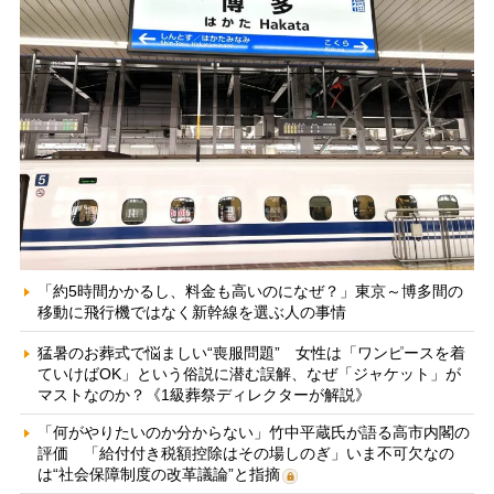
「約5時間かかるし、料金も高いのになぜ？」東京～博多間の
移動に飛行機ではなく新幹線を選ぶ人の事情
猛暑のお葬式で悩ましい“喪服問題” 女性は「ワンピースを着
ていけばOK」という俗説に潜む誤解、なぜ「ジャケット」が
マストなのか？《1級葬祭ディレクターが解説》
「何がやりたいのか分からない」竹中平蔵氏が語る高市内閣の
評価 「給付付き税額控除はその場しのぎ」いま不可欠なの
は“社会保障制度の改革議論”と指摘