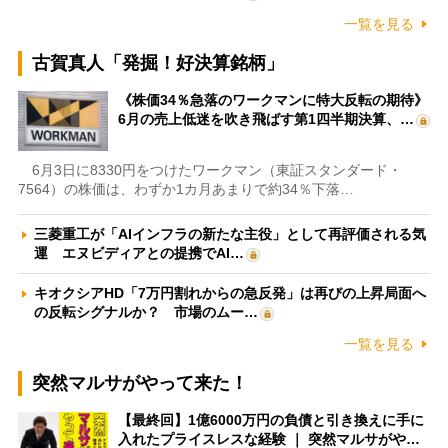
一覧を見る
古賀真人「発掘！好決算銘柄」
《株価34％急落のワークマンに特大反転の期待》
6月の売上低迷を吹き飛ばす第1四半期決算、…
6月3日に8330円をつけたワークマン（東証スタンダード・
7564）の株価は、わずか1カ月あまりで約34％下落…
三菱重工が「AIインフラの新たな主役」として再評価される気
運 エヌビディアとの提携でAI…
キオクシアHD「7万円割れからの急反発」は再びの上昇局面へ
の反転シグナルか？ 市場のムー…
一覧を見る
突然マルサがやって来た！
【最終回】1億6000万円の負債と引き換えに手に
入れたプライスレスな経験 ｜ 突然マルサがや…