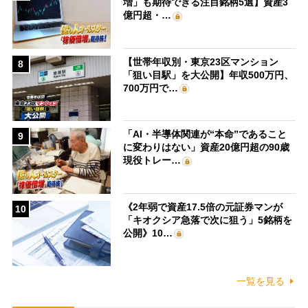
増」も期待できる注目銘柄5選】資産3
億円超・…
【世帯年収別・東京23区マンション
8
「狙い目駅」を大公開】年収500万円、
700万円で…
「AI・半導体関連が“本命”であること
9
に変わりはない」資産20億円超の90歳
現役トレー…
《2年弱で資産17.5倍の元証券マンが
10
「キオクシア急落で次に狙う」5銘柄を
公開》10…
一覧を見る