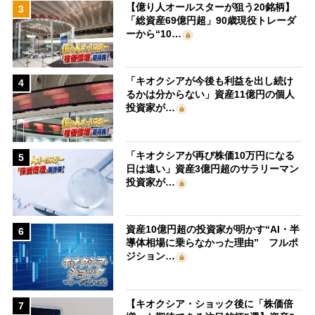
【億り人オールスターが狙う20銘柄】
3
「総資産69億円超」90歳現役トレーダ
ーから“10…
「キオクシアが今後も利益を出し続け
4
るかは分からない」資産11億円の個人
投資家が…
「キオクシアが再び株価10万円になる
5
日は遠い」資産3億円超のサラリーマン
投資家が…
資産10億円超の投資家が明かす“AI・半
6
導体相場に乗らなかった理由” フルポ
ジション…
【キオクシア・ショック後に「株価倍
7