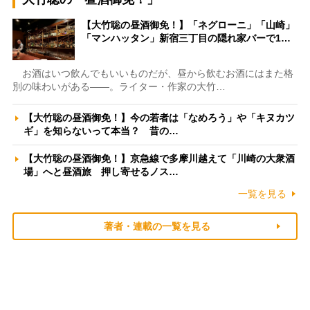
【大竹聡の昼酒御免！】「ネグローニ」「山崎」
「マンハッタン」新宿三丁目の隠れ家バーで1…
お酒はいつ飲んでもいいものだが、昼から飲むお酒にはまた格
別の味わいがある――。ライター・作家の大竹…
【大竹聡の昼酒御免！】今の若者は「なめろう」や「キヌカツ
ギ」を知らないって本当？ 昔の…
【大竹聡の昼酒御免！】京急線で多摩川越えて「川崎の大衆酒
場」へと昼酒旅 押し寄せるノス…
一覧を見る
著者・連載の一覧を見る