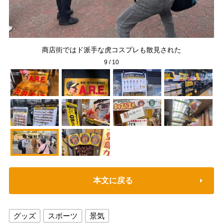
商店街ではド派手な虎コスプレも散見された
9
/
10
本文に戻る
グッズ
スポーツ
景気