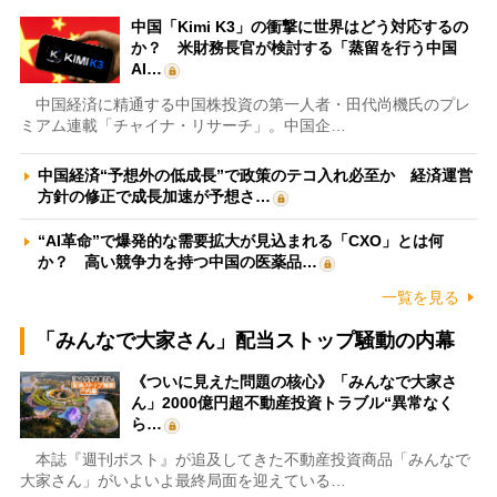
中国「Kimi K3」の衝撃に世界はどう対応するの
か？ 米財務長官が検討する「蒸留を行う中国
AI…
中国経済に精通する中国株投資の第一人者・田代尚機氏のプレ
ミアム連載「チャイナ・リサーチ」。中国企…
中国経済“予想外の低成長”で政策のテコ入れ必至か 経済運営
方針の修正で成長加速が予想さ…
“AI革命”で爆発的な需要拡大が見込まれる「CXO」とは何
か？ 高い競争力を持つ中国の医薬品…
一覧を見る
「みんなで大家さん」配当ストップ騒動の内幕
《ついに見えた問題の核心》「みんなで大家さ
ん」2000億円超不動産投資トラブル“異常なく
ら…
本誌『週刊ポスト』が追及してきた不動産投資商品「みんなで
大家さん」がいよいよ最終局面を迎えている…