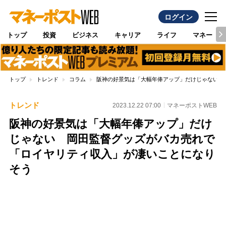
ログイン
トップ
投資
ビジネス
キャリア
ライフ
マネー
トップ
トレンド
コラム
阪神の好景気は「大幅年俸アップ」だけじゃない 
トレンド
2023.12.22 07:00
マネーポストWEB
阪神の好景気は「大幅年俸アップ」だけ
じゃない 岡田監督グッズがバカ売れで
「ロイヤリティ収入」が凄いことになり
そう
Loaded
:
100.00%
/
Unmute