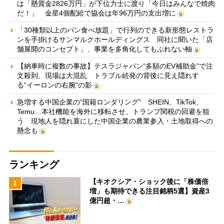
は「懸賞金2826万円」が下位力士に渡り「今日はみんなで焼肉
だ！」 金星4個配給で協会は年96万円の支出増に
「30種類以上のパン食べ放題」で行列のできる新形態レストラ
ンを手掛けるサンマルクホールディングス 同社に聞いた「店
舗展開のコンセプト」、事業を多角化してもぶれない軸
【納車時に複数の事故】テスラジャパン“多額のEV補助金”で注
文殺到、現場は大混乱 トラブル続発の背後に見え隠れす
る“イーロンの右腕”の影
急増する中国企業の“国籍ロンダリング” SHEIN、TikTok、
Temu…本社機能を海外に移転させ、トランプ関税の回避を狙
う 現地人を隠れ蓑にした中国企業の農業参入・土地取得への
懸念も
ランキング
【キオクシア・ショック後に「株価倍
1
増」も期待できる注目銘柄5選】資産3
億円超・…