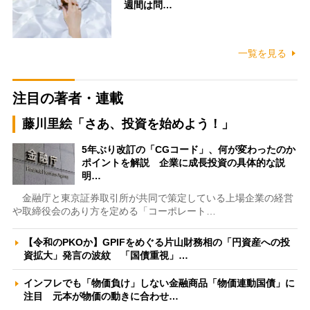
週間は問…
一覧を見る
注目の著者・連載
藤川里絵「さあ、投資を始めよう！」
5年ぶり改訂の「CGコード」、何が変わったのか
ポイントを解説 企業に成長投資の具体的な説
明…
金融庁と東京証券取引所が共同で策定している上場企業の経営
や取締役会のあり方を定める「コーポレート…
【令和のPKOか】GPIFをめぐる片山財務相の「円資産への投
資拡大」発言の波紋 「国債重視」…
インフレでも「物価負け」しない金融商品「物価連動国債」に
注目 元本が物価の動きに合わせ…