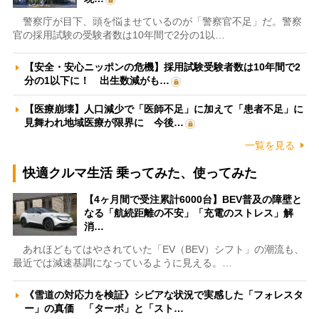
警察庁が目下、頭を悩ませているのが「警察官不足」だ。警察
官の採用試験の受験者数は10年間で2分の1以…
【安全・安心ニッポンの危機】採用試験受験者数は10年間で2
分の1以下に！ 出生数減がも…
【医療崩壊】人口減少で「医師不足」に加えて「患者不足」に
見舞われ地域医療が限界に 今後…
一覧を見る
快適クルマ生活 乗ってみた、使ってみた
【4ヶ月間で受注累計6000台】BEV普及の障壁と
なる「航続距離の不安」「充電のストレス」解
消…
あれほどもてはやされていた「EV（BEV）シフト」の潮流も、
最近では減速基調になっているように見える。…
《雪道の対応力を検証》シビアな状況で実感した「フォレスタ
ー」の真価 「ターボ」と「スト…