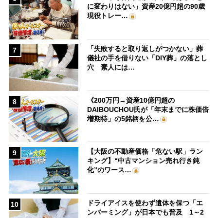
に変わりはない」資産20億円超の90歳
現役トレー…
「失敗すると取り返しがつかない」葬
7
儀社の手を借りない「DIY葬」の落とし
穴 素人には…
《200万円→資産10億円超の
8
DAIBOUCHOU氏が「年末までに株価倍
増期待」の5銘柄を公…
【大阪の不動産価格「危ない駅」ラン
9
キング】“中古マンション売れ行き鈍
化”のワース…
ドライアイスを使わず遺体を保つ「エ
10
ンバーミング」が日本でも普及 1～2