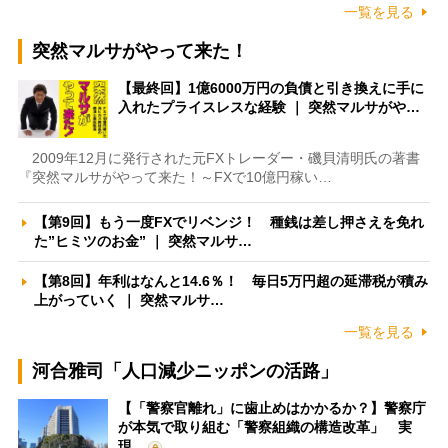
一覧を見る
突然マルサがやって来た！
【最終回】1億6000万円の負債と引き換えに手に
入れたプライスレスな経験 ｜ 突然マルサがや…
2009年12月に発行された元FXトレーダー・磯貝清明氏の著書
『突然マルサがやって来た！～FXで10億円稼い…
【第9回】もう一度FXでリベンジ！ 種銭は差し押さえを免れ
た”ヒミツのお金” ｜ 突然マルサ…
【第8回】年利はなんと14.6％！ 毎日5万円超の延滞税が積み
上がっていく ｜ 突然マルサ…
一覧を見る
河合雅司「人口減少ニッポンの活路」
【「警察官離れ」に歯止めはかかるか？】警察庁
が本気で取り組む「警察組織の構造改革」 実
現…