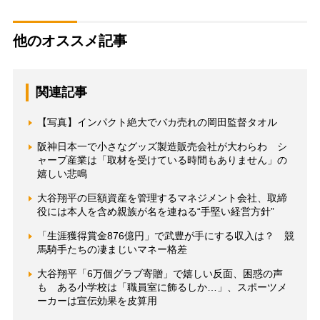
他のオススメ記事
関連記事
【写真】インパクト絶大でバカ売れの岡田監督タオル
阪神日本一で小さなグッズ製造販売会社が大わらわ シ
ャープ産業は「取材を受けている時間もありません」の
嬉しい悲鳴
大谷翔平の巨額資産を管理するマネジメント会社、取締
役には本人を含め親族が名を連ねる“手堅い経営方針”
「生涯獲得賞金876億円」で武豊が手にする収入は？ 競
馬騎手たちの凄まじいマネー格差
大谷翔平「6万個グラブ寄贈」で嬉しい反面、困惑の声
も ある小学校は「職員室に飾るしか…」、スポーツメ
ーカーは宣伝効果を皮算用