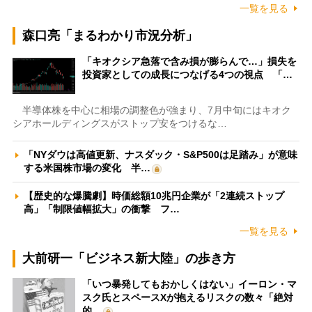
一覧を見る
森口亮「まるわかり市況分析」
「キオクシア急落で含み損が膨らんで…」損失を
投資家としての成長につなげる4つの視点 「…
半導体株を中心に相場の調整色が強まり、7月中旬にはキオク
シアホールディングスがストップ安をつけるな…
「NYダウは高値更新、ナスダック・S&P500は足踏み」が意味
する米国株市場の変化 半…
【歴史的な爆騰劇】時価総額10兆円企業が「2連続ストップ
高」「制限値幅拡大」の衝撃 フ…
一覧を見る
大前研一「ビジネス新大陸」の歩き方
「いつ暴発してもおかしくはない」イーロン・マ
スク氏とスペースXが抱えるリスクの数々「絶対
的…