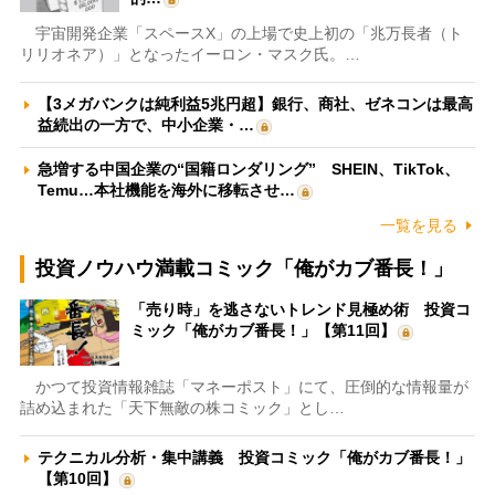
宇宙開発企業「スペースX」の上場で史上初の「兆万長者（ト
リリオネア）」となったイーロン・マスク氏。…
【3メガバンクは純利益5兆円超】銀行、商社、ゼネコンは最高
益続出の一方で、中小企業・…
急増する中国企業の“国籍ロンダリング” SHEIN、TikTok、
Temu…本社機能を海外に移転させ…
一覧を見る
投資ノウハウ満載コミック「俺がカブ番長！」
「売り時」を逃さないトレンド見極め術 投資コ
ミック「俺がカブ番長！」【第11回】
かつて投資情報雑誌「マネーポスト」にて、圧倒的な情報量が
詰め込まれた「天下無敵の株コミック」とし…
テクニカル分析・集中講義 投資コミック「俺がカブ番長！」
【第10回】