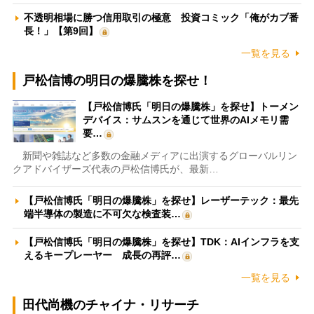
不透明相場に勝つ信用取引の極意 投資コミック「俺がカブ番
長！」【第9回】
一覧を見る
戸松信博の明日の爆騰株を探せ！
【戸松信博氏「明日の爆騰株」を探せ】トーメン
デバイス：サムスンを通じて世界のAIメモリ需
要…
新聞や雑誌など多数の金融メディアに出演するグローバルリン
クアドバイザーズ代表の戸松信博氏が、最新…
【戸松信博氏「明日の爆騰株」を探せ】レーザーテック：最先
端半導体の製造に不可欠な検査装…
【戸松信博氏「明日の爆騰株」を探せ】TDK：AIインフラを支
えるキープレーヤー 成長の再評…
一覧を見る
田代尚機のチャイナ・リサーチ