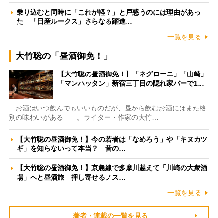
乗り込むと同時に「これが軽？」と戸惑うのには理由があっ
た 「日産ルークス」さらなる躍進…
一覧を見る
大竹聡の「昼酒御免！」
【大竹聡の昼酒御免！】「ネグローニ」「山崎」
「マンハッタン」新宿三丁目の隠れ家バーで1…
お酒はいつ飲んでもいいものだが、昼から飲むお酒にはまた格
別の味わいがある――。ライター・作家の大竹…
【大竹聡の昼酒御免！】今の若者は「なめろう」や「キヌカツ
ギ」を知らないって本当？ 昔の…
【大竹聡の昼酒御免！】京急線で多摩川越えて「川崎の大衆酒
場」へと昼酒旅 押し寄せるノス…
一覧を見る
著者・連載の一覧を見る