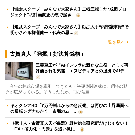
【独走スクープ・みんなで大家さん】二転三転した“成田プロ
ジェクト”の計画変更の裏で起き…
【追及スクープ・みんなで大家さん】独占入手“内部議事録”で
明かされる柳瀬健一・代表の思…
一覧を見る
古賀真人「発掘！好決算銘柄」
三菱重工が「AIインフラの新たな主役」として再
評価される気運 エヌビディアとの提携でAIデ…
今年の株式市場を牽引してきたAI・半導体関連株に、調整の動
きが広がっている。そうしたなか、再び注目…
キオクシアHD「7万円割れからの急反発」は再びの上昇局面へ
の反転シグナルか？ 市場のムー…
《億り人・古賀真人氏が厳選》野村総合研究所だけじゃない！
「DX・省力化・円安」を追い風に…