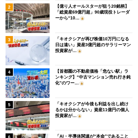
【億り人オールスターが狙う20銘柄】
2
「総資産69億円超」90歳現役トレーダ
ーから“10…
「キオクシアが再び株価10万円になる
3
日は遠い」資産3億円超のサラリーマン
投資家が…
【首都圏の不動産価格「危ない駅」ラ
4
ンキング】“中古マンション売れ行き鈍
化”のワー…
「キオクシアが今後も利益を出し続け
5
るかは分からない」資産11億円の個人
投資家が…
「AI・半導体関連が“本命”であること
6