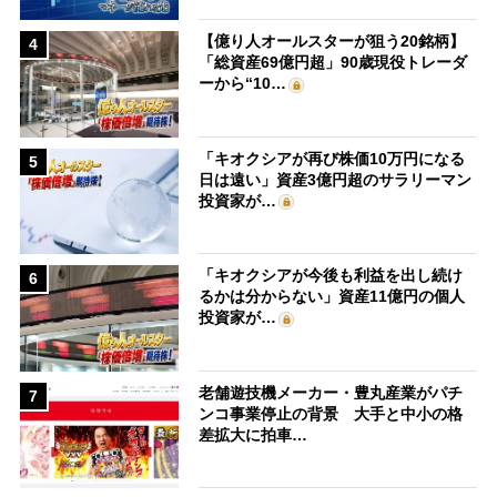
【億り人オールスターが狙う20銘柄】
4
「総資産69億円超」90歳現役トレーダ
ーから“10…
「キオクシアが再び株価10万円になる
5
日は遠い」資産3億円超のサラリーマン
投資家が…
「キオクシアが今後も利益を出し続け
6
るかは分からない」資産11億円の個人
投資家が…
老舗遊技機メーカー・豊丸産業がパチ
7
ンコ事業停止の背景 大手と中小の格
差拡大に拍車…