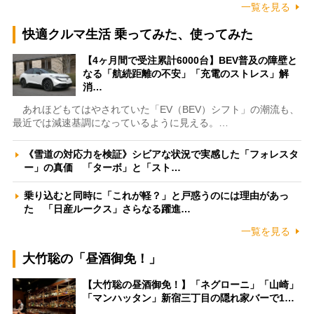
一覧を見る
快適クルマ生活 乗ってみた、使ってみた
【4ヶ月間で受注累計6000台】BEV普及の障壁と
なる「航続距離の不安」「充電のストレス」解
消…
あれほどもてはやされていた「EV（BEV）シフト」の潮流も、
最近では減速基調になっているように見える。…
《雪道の対応力を検証》シビアな状況で実感した「フォレスタ
ー」の真価 「ターボ」と「スト…
乗り込むと同時に「これが軽？」と戸惑うのには理由があっ
た 「日産ルークス」さらなる躍進…
一覧を見る
大竹聡の「昼酒御免！」
【大竹聡の昼酒御免！】「ネグローニ」「山崎」
「マンハッタン」新宿三丁目の隠れ家バーで1…