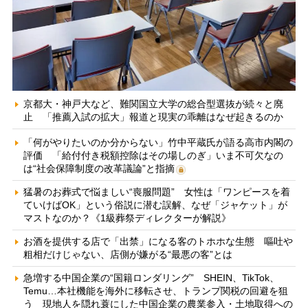
京都大・神戸大など、難関国立大学の総合型選抜が続々と廃
止 「推薦入試の拡大」報道と現実の乖離はなぜ起きるのか
「何がやりたいのか分からない」竹中平蔵氏が語る高市内閣の
評価 「給付付き税額控除はその場しのぎ」いま不可欠なの
は“社会保障制度の改革議論”と指摘
猛暑のお葬式で悩ましい“喪服問題” 女性は「ワンピースを着
ていけばOK」という俗説に潜む誤解、なぜ「ジャケット」が
マストなのか？《1級葬祭ディレクターが解説》
お酒を提供する店で「出禁」になる客のトホホな生態 嘔吐や
粗相だけじゃない、店側が嫌がる“最悪の客”とは
急増する中国企業の“国籍ロンダリング” SHEIN、TikTok、
Temu…本社機能を海外に移転させ、トランプ関税の回避を狙
う 現地人を隠れ蓑にした中国企業の農業参入・土地取得への