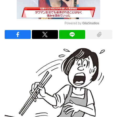
Powered by 
GliaStudios
Mute