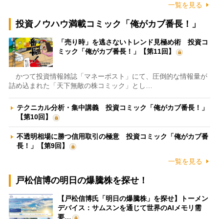
一覧を見る
投資ノウハウ満載コミック「俺がカブ番長！」
「売り時」を逃さないトレンド見極め術 投資コ
ミック「俺がカブ番長！」【第11回】
かつて投資情報雑誌「マネーポスト」にて、圧倒的な情報量が
詰め込まれた「天下無敵の株コミック」とし…
テクニカル分析・集中講義 投資コミック「俺がカブ番長！」
【第10回】
不透明相場に勝つ信用取引の極意 投資コミック「俺がカブ番
長！」【第9回】
一覧を見る
戸松信博の明日の爆騰株を探せ！
【戸松信博氏「明日の爆騰株」を探せ】トーメン
デバイス：サムスンを通じて世界のAIメモリ需
要…