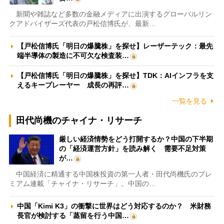
新聞や雑誌など多数の金融メディアに出演するグローバルリン
クアドバイザーズ代表の戸松信博氏が、最新…
【戸松信博氏「明日の爆騰株」を探せ】レーザーテック：最先
端半導体の製造に不可欠な検査装…
【戸松信博氏「明日の爆騰株」を探せ】TDK：AIインフラを支
えるキープレーヤー 成長の再評…
一覧を見る
田代尚機のチャイナ・リサーチ
厳しい経済情勢をどう打開するか？中国の下半期
の「経済運営方針」を読み解く 需要不足対策
が…
中国経済に精通する中国株投資の第一人者・田代尚機氏のプレ
ミアム連載「チャイナ・リサーチ」。中国の…
中国「Kimi K3」の衝撃に世界はどう対応するのか？ 米財務
長官が検討する「蒸留を行う中国…