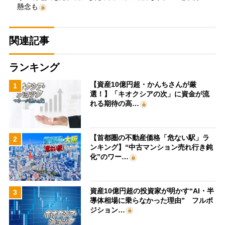
懸念も
関連記事
ランキング
【資産10億円超・かんちさんが厳
1
選！】「キオクシアの次」に資金が流
れる期待の高…
【首都圏の不動産価格「危ない駅」ラ
2
ンキング】“中古マンション売れ行き鈍
化”のワー…
資産10億円超の投資家が明かす“AI・半
3
導体相場に乗らなかった理由” フルポ
ジション…