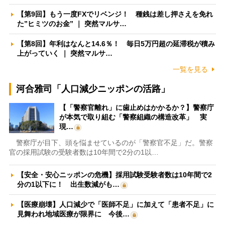
【第9回】もう一度FXでリベンジ！ 種銭は差し押さえを免れ
た”ヒミツのお金” ｜ 突然マルサ…
【第8回】年利はなんと14.6％！ 毎日5万円超の延滞税が積み
上がっていく ｜ 突然マルサ…
一覧を見る
河合雅司「人口減少ニッポンの活路」
【「警察官離れ」に歯止めはかかるか？】警察庁
が本気で取り組む「警察組織の構造改革」 実
現…
警察庁が目下、頭を悩ませているのが「警察官不足」だ。警察
官の採用試験の受験者数は10年間で2分の1以…
【安全・安心ニッポンの危機】採用試験受験者数は10年間で2
分の1以下に！ 出生数減がも…
【医療崩壊】人口減少で「医師不足」に加えて「患者不足」に
見舞われ地域医療が限界に 今後…