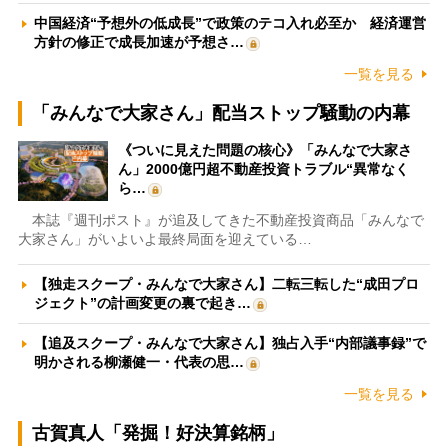
中国経済“予想外の低成長”で政策のテコ入れ必至か 経済運営
方針の修正で成長加速が予想さ…
一覧を見る
「みんなで大家さん」配当ストップ騒動の内幕
《ついに見えた問題の核心》「みんなで大家さ
ん」2000億円超不動産投資トラブル“異常なく
ら…
本誌『週刊ポスト』が追及してきた不動産投資商品「みんなで
大家さん」がいよいよ最終局面を迎えている…
【独走スクープ・みんなで大家さん】二転三転した“成田プロ
ジェクト”の計画変更の裏で起き…
【追及スクープ・みんなで大家さん】独占入手“内部議事録”で
明かされる柳瀬健一・代表の思…
一覧を見る
古賀真人「発掘！好決算銘柄」