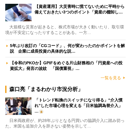
【資産運用】大災害時に慌てないために平時から
備えておきたい3つのポイント「資産の棚卸し…
大規模な災害が起きると、株式市場が大きく動いたり、取引環
境が不安定になったりすることがある。一方…
5年ぶり改訂の「CGコード」、何が変わったのかポイントを解
説 企業に成長投資の具体的な説…
【令和のPKOか】GPIFをめぐる片山財務相の「円資産への投
資拡大」発言の波紋 「国債重視」…
一覧を見る
森口亮「まるわかり市況分析」
「トレンド転換のスイッチになり得る」“介入慣
れ”した市場心理を変える「日米協調為替介入」
…
日米両政府が、約28年ぶりとなる円買いの協調介入に踏み切っ
た。米国も追加介入を辞さない姿勢を示して…