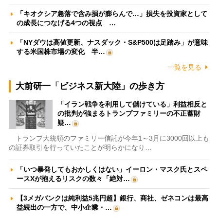
「キオクシア急落で含み損が膨らんで…」損失を投資家として
の成長につなげる4つの視点 …
「NYダウは高値更新、ナスダック・S&P500は足踏み」が意味
する米国株市場の変化 半…
一覧を見る
大前研一「ビジネス新大陸」の歩き方
「イラン戦争を利用して儲けている」利益相反と
の批判が強まるトランプファミリーの不正蓄財
疑…
トランプ大統領のファミリー信託が今年1～3月に3000回以上も
の証券取引を行っていたことが明らかになり…
「いつ暴発してもおかしくはない」イーロン・マスク氏とスペ
ースXが抱えるリスクの数々「絶対…
【3メガバンクは純利益5兆円超】銀行、商社、ゼネコンは最高
益続出の一方で、中小企業・…