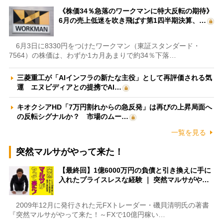
《株価34％急落のワークマンに特大反転の期待》
6月の売上低迷を吹き飛ばす第1四半期決算、…
6月3日に8330円をつけたワークマン（東証スタンダード・
7564）の株価は、わずか1カ月あまりで約34％下落…
三菱重工が「AIインフラの新たな主役」として再評価される気
運 エヌビディアとの提携でAI…
キオクシアHD「7万円割れからの急反発」は再びの上昇局面へ
の反転シグナルか？ 市場のムー…
一覧を見る
突然マルサがやって来た！
【最終回】1億6000万円の負債と引き換えに手に
入れたプライスレスな経験 ｜ 突然マルサがや…
2009年12月に発行された元FXトレーダー・磯貝清明氏の著書
『突然マルサがやって来た！～FXで10億円稼い…