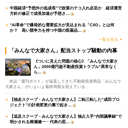
中国経済“予想外の低成長”で政策のテコ入れ必至か 経済運営
方針の修正で成長加速が予想さ…
“AI革命”で爆発的な需要拡大が見込まれる「CXO」とは何
か？ 高い競争力を持つ中国の医薬品…
一覧を見る
「みんなで大家さん」配当ストップ騒動の内幕
《ついに見えた問題の核心》「みんなで大家さ
ん」2000億円超不動産投資トラブル“異常なく
ら…
本誌『週刊ポスト』が追及してきた不動産投資商品「みんなで
大家さん」がいよいよ最終局面を迎えている…
【独走スクープ・みんなで大家さん】二転三転した“成田プロ
ジェクト”の計画変更の裏で起き…
【追及スクープ・みんなで大家さん】独占入手“内部議事録”で
明かされる柳瀬健一・代表の思…