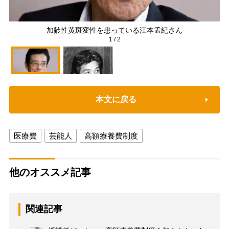
加齢性黄斑変性を患っている江本孟紀さん
1
/
2
本文に戻る
医療費
芸能人
高額療養費制度
他のオススメ記事
関連記事