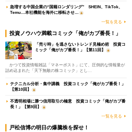
急増する中国企業の“国籍ロンダリング” SHEIN、TikTok、
Temu…本社機能を海外に移転させ…
一覧を見る
投資ノウハウ満載コミック「俺がカブ番長！」
「売り時」を逃さないトレンド見極め術 投資コ
ミック「俺がカブ番長！」【第11回】
かつて投資情報雑誌「マネーポスト」にて、圧倒的な情報量が
詰め込まれた「天下無敵の株コミック」とし…
テクニカル分析・集中講義 投資コミック「俺がカブ番長！」
【第10回】
不透明相場に勝つ信用取引の極意 投資コミック「俺がカブ番
長！」【第9回】
一覧を見る
戸松信博の明日の爆騰株を探せ！