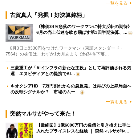
一覧を見る
古賀真人「発掘！好決算銘柄」
《株価34％急落のワークマンに特大反転の期待》
6月の売上低迷を吹き飛ばす第1四半期決算、…
6月3日に8330円をつけたワークマン（東証スタンダード・
7564）の株価は、わずか1カ月あまりで約34％下落…
三菱重工が「AIインフラの新たな主役」として再評価される気
運 エヌビディアとの提携でAI…
キオクシアHD「7万円割れからの急反発」は再びの上昇局面へ
の反転シグナルか？ 市場のムー…
一覧を見る
突然マルサがやって来た！
【最終回】1億6000万円の負債と引き換えに手に
入れたプライスレスな経験 ｜ 突然マルサがや…