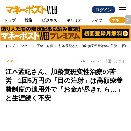
ログイン
トップ
投資
ビジネス
キャリア
ライフ
マネー
トップ
マネー
医療・介護
江本孟紀さん、加齢黄斑変性治療の苦労 1回5
マネー
2024.01.22 07:00
週刊ポスト
江本孟紀さん、加齢黄斑変性治療の苦
労 1回5万円の「目の注射」は高額療養
費制度の適用外で「お金が尽きたら…」
と生涯続く不安
Loaded
:
100.00%
/
Unmute