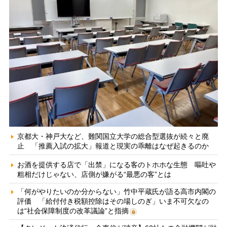
京都大・神戸大など、難関国立大学の総合型選抜が続々と廃
止 「推薦入試の拡大」報道と現実の乖離はなぜ起きるのか
お酒を提供する店で「出禁」になる客のトホホな生態 嘔吐や
粗相だけじゃない、店側が嫌がる“最悪の客”とは
「何がやりたいのか分からない」竹中平蔵氏が語る高市内閣の
評価 「給付付き税額控除はその場しのぎ」いま不可欠なの
は“社会保障制度の改革議論”と指摘