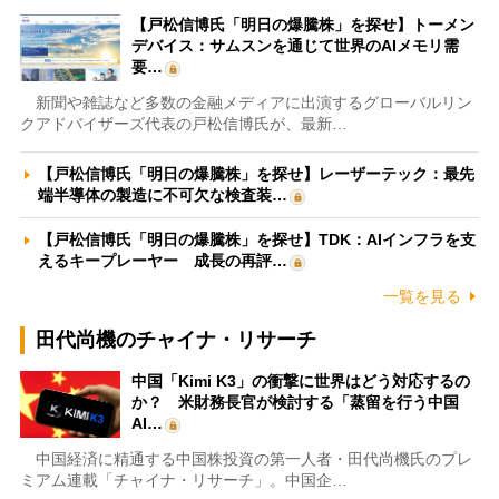
【戸松信博氏「明日の爆騰株」を探せ】トーメン
デバイス：サムスンを通じて世界のAIメモリ需
要…
新聞や雑誌など多数の金融メディアに出演するグローバルリン
クアドバイザーズ代表の戸松信博氏が、最新…
【戸松信博氏「明日の爆騰株」を探せ】レーザーテック：最先
端半導体の製造に不可欠な検査装…
【戸松信博氏「明日の爆騰株」を探せ】TDK：AIインフラを支
えるキープレーヤー 成長の再評…
一覧を見る
田代尚機のチャイナ・リサーチ
中国「Kimi K3」の衝撃に世界はどう対応するの
か？ 米財務長官が検討する「蒸留を行う中国
AI…
中国経済に精通する中国株投資の第一人者・田代尚機氏のプレ
ミアム連載「チャイナ・リサーチ」。中国企…