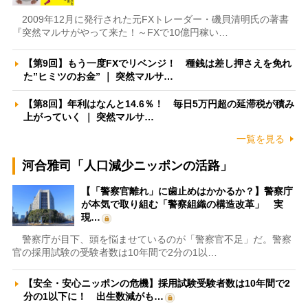
2009年12月に発行された元FXトレーダー・磯貝清明氏の著書
『突然マルサがやって来た！～FXで10億円稼い…
【第9回】もう一度FXでリベンジ！ 種銭は差し押さえを免れ
た”ヒミツのお金” ｜ 突然マルサ…
【第8回】年利はなんと14.6％！ 毎日5万円超の延滞税が積み
上がっていく ｜ 突然マルサ…
一覧を見る
河合雅司「人口減少ニッポンの活路」
【「警察官離れ」に歯止めはかかるか？】警察庁
が本気で取り組む「警察組織の構造改革」 実
現…
警察庁が目下、頭を悩ませているのが「警察官不足」だ。警察
官の採用試験の受験者数は10年間で2分の1以…
【安全・安心ニッポンの危機】採用試験受験者数は10年間で2
分の1以下に！ 出生数減がも…