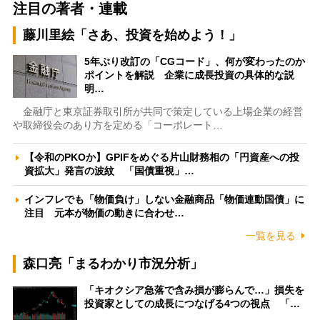
注目の著者・連載
藤川里絵「さあ、投資を始めよう！」
5年ぶり改訂の「CGコード」、何が変わったのか
ポイントを解説 企業に成長投資の具体的な説
明…
金融庁と東京証券取引所が共同で策定している上場企業の経営
や取締役会のあり方を定める「コーポレート…
【令和のPKOか】GPIFをめぐる片山財務相の「円資産への投
資拡大」発言の波紋 「国債重視」…
インフレでも「物価負け」しない金融商品「物価連動国債」に
注目 元本が物価の動きに合わせ…
一覧を見る
森口亮「まるわかり市況分析」
「キオクシア急落で含み損が膨らんで…」損失を
投資家としての成長につなげる4つの視点 「…