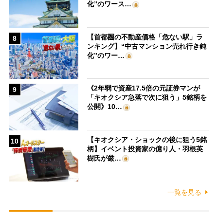
化”のワース…
【首都圏の不動産価格「危ない駅」ラ
8
ンキング】“中古マンション売れ行き鈍
化”のワー…
《2年弱で資産17.5倍の元証券マンが
9
「キオクシア急落で次に狙う」5銘柄を
公開》10…
【キオクシア・ショックの後に狙う5銘
10
柄】イベント投資家の億り人・羽根英
樹氏が厳…
一覧を見る