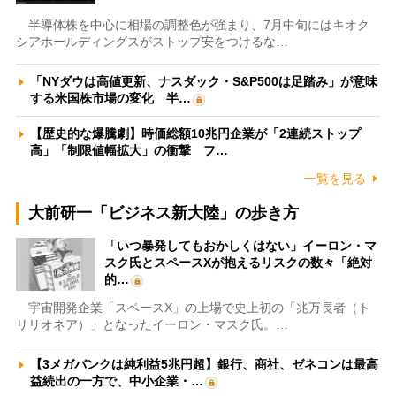
半導体株を中心に相場の調整色が強まり、7月中旬にはキオク
シアホールディングスがストップ安をつけるな…
「NYダウは高値更新、ナスダック・S&P500は足踏み」が意味
する米国株市場の変化 半…
【歴史的な爆騰劇】時価総額10兆円企業が「2連続ストップ
高」「制限値幅拡大」の衝撃 フ…
一覧を見る
大前研一「ビジネス新大陸」の歩き方
「いつ暴発してもおかしくはない」イーロン・マ
スク氏とスペースXが抱えるリスクの数々「絶対
的…
宇宙開発企業「スペースX」の上場で史上初の「兆万長者（ト
リリオネア）」となったイーロン・マスク氏。…
【3メガバンクは純利益5兆円超】銀行、商社、ゼネコンは最高
益続出の一方で、中小企業・…