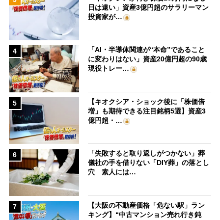
日は遠い」資産3億円超のサラリーマン
投資家が…
「AI・半導体関連が“本命”であること
4
に変わりはない」資産20億円超の90歳
現役トレー…
【キオクシア・ショック後に「株価倍
5
増」も期待できる注目銘柄5選】資産3
億円超・…
「失敗すると取り返しがつかない」葬
6
儀社の手を借りない「DIY葬」の落とし
穴 素人には…
【大阪の不動産価格「危ない駅」ラン
7
キング】“中古マンション売れ行き鈍