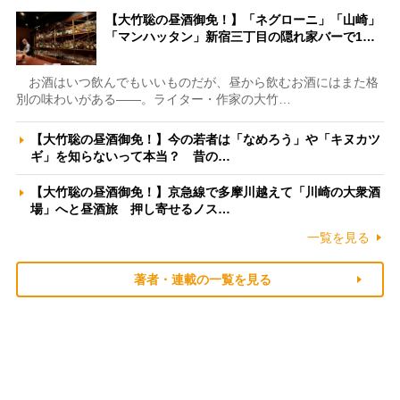
【大竹聡の昼酒御免！】「ネグローニ」「山崎」
「マンハッタン」新宿三丁目の隠れ家バーで1…
お酒はいつ飲んでもいいものだが、昼から飲むお酒にはまた格
別の味わいがある――。ライター・作家の大竹…
【大竹聡の昼酒御免！】今の若者は「なめろう」や「キヌカツ
ギ」を知らないって本当？ 昔の…
【大竹聡の昼酒御免！】京急線で多摩川越えて「川崎の大衆酒
場」へと昼酒旅 押し寄せるノス…
一覧を見る
著者・連載の一覧を見る