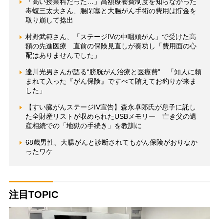
「高い授業料だった…」高額療養費制度を知らなかった
毒蝮三太夫さん、腸閉塞と大腸がん手術の費用は貯金を
取り崩して捻出
村野武範さん、「ステージIVの中咽頭がん」で受けた高
額の先進医療 直前の保険見直しが奏功し「費用面の心
配はありませんでした」
達川光男さんが語る“膀胱がん治療と医療費” 「知人に頼
まれて入った『がん保険』ですべて賄えてお釣りが来ま
した」
【すい臓がんステージIV宣告】森永卓郎氏が息子に託し
た全財産リストが収められたUSBメモリー 亡き父の遺
産相続での「地獄の手続き」を教訓に
68歳男性、大腸がんと診断されてもがん保険がおりなか
ったワケ
注目TOPIC