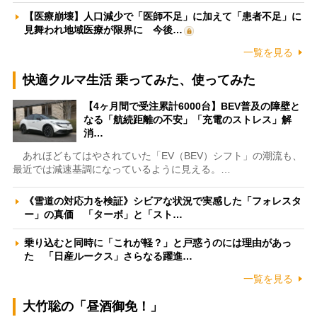
【医療崩壊】人口減少で「医師不足」に加えて「患者不足」に
見舞われ地域医療が限界に 今後…
一覧を見る
快適クルマ生活 乗ってみた、使ってみた
【4ヶ月間で受注累計6000台】BEV普及の障壁と
なる「航続距離の不安」「充電のストレス」解
消…
あれほどもてはやされていた「EV（BEV）シフト」の潮流も、
最近では減速基調になっているように見える。…
《雪道の対応力を検証》シビアな状況で実感した「フォレスタ
ー」の真価 「ターボ」と「スト…
乗り込むと同時に「これが軽？」と戸惑うのには理由があっ
た 「日産ルークス」さらなる躍進…
一覧を見る
大竹聡の「昼酒御免！」