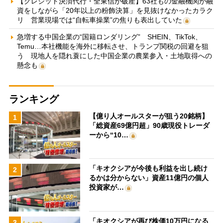
【クレジット決済代行・全東信が破産】63社もの金融機関が融
資をしながら「20年以上の粉飾決算」を見抜けなかったカラク
リ 営業現場では“自転車操業”の焦りも表出していた
急増する中国企業の“国籍ロンダリング” SHEIN、TikTok、
Temu…本社機能を海外に移転させ、トランプ関税の回避を狙
う 現地人を隠れ蓑にした中国企業の農業参入・土地取得への
懸念も
ランキング
【億り人オールスターが狙う20銘柄】
1
「総資産69億円超」90歳現役トレーダ
ーから“10…
「キオクシアが今後も利益を出し続け
2
るかは分からない」資産11億円の個人
投資家が…
「キオクシアが再び株価10万円になる
3